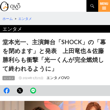
検
索
コ
ン
テ
ホーム
>
エンタメ
ン
エンタメ
ツ
へ
移
堂本光一、主演舞台「SHOCK」の「幕
動
を閉めます」と発表 上田竜也＆佐藤
勝利らも衝撃「光一くんが完全燃焼し
て終われるように」
エンタメOVO
2024年1月21日
エンタメ