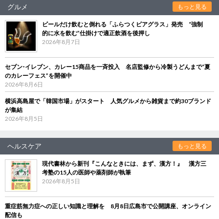
グルメ
もっと見る
ビールだけ飲むと倒れる「ふらつくビアグラス」発売 “強制
的に水を飲む”仕掛けで適正飲酒を後押し
2026年8月7日
セブン‐イレブン、カレー15商品を一斉投入 名店監修から冷製うどんまで“夏
のカレーフェス”を開催中
2026年8月6日
横浜高島屋で「韓国市場」がスタート 人気グルメから雑貨まで約30ブランド
が集結
2026年8月5日
ヘルスケア
もっと見る
現代書林から新刊『こんなときには、まず、漢方！』 漢方三
考塾の15人の医師や薬剤師が執筆
2026年8月5日
重症筋無力症への正しい知識と理解を 8月8日広島市で公開講座、オンライン
配信も