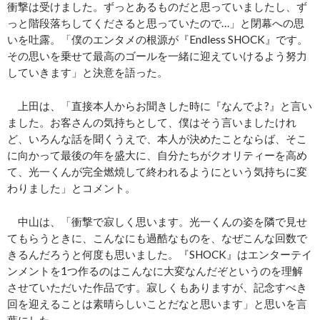
衝撃は受けました。ずっとあるものだと思っていましたし、ず
っと階段落ちしてくださると思っていたので…」と閉幕への思
いを吐露。「僕のエンタメの根源が『Endless SHOCK』です。
その思いを乗せて最高のゴールを一緒に迎えていけるよう努力
していきます」と決意を語った。
上田は、「直接本人からお聞きした時に『なんでよ?』と言い
ました。お客さんの気持ちとして、僕はそう言いましたけれ
ど、いろんな話を聞くうえで、本人が決めたことならば、そこ
に向かって最後の年を盛大に、自分たちがクオリティーを高め
て、光一くんが完全燃焼して終われるようにという気持ちに変
わりました」とコメント。
中山は、「衝撃で寂しく思います。光一くんの姿を隣で見せ
てもらうときに、こんなにも過酷なものを、なぜこんな回数で
きるんだろうと何度も思いました。『SHOCK』はエンターテイ
ンメントを1つ作るのはこんなに大変なんだぞというのを理解
させていただいた作品です。寂しくもありますが、記念すべき
回を迎えることは素晴らしいことだなと思います」と思いを言