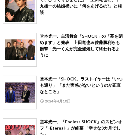
丸雄一の結婚祝いに「何をあげるの?」と相
談
堂本光一、主演舞台「SHOCK」の「幕を閉
めます」と発表 上田竜也＆佐藤勝利らも
衝撃「光一くんが完全燃焼して終われるよ
うに」
堂本光一「SHOCK」ラストイヤーは「いつ
も通り」 「まだ実感がないというのが正直
なところ」
2024年4月10日
堂本光一、「Endless SHOCK」のスピンオ
フ「‐Eternal‐」が終幕 「幸せな3カ月でし
た」