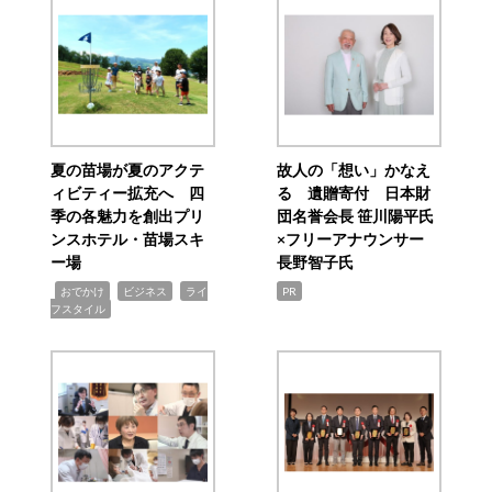
夏の苗場が夏のアクテ
故人の「想い」かなえ
ィビティー拡充へ 四
る 遺贈寄付 日本財
季の各魅力を創出プリ
団名誉会長 笹川陽平氏
ンスホテル・苗場スキ
×フリーアナウンサー
ー場
長野智子氏
,
,
,
おでかけ
ビジネス
ライ
PR
フスタイル