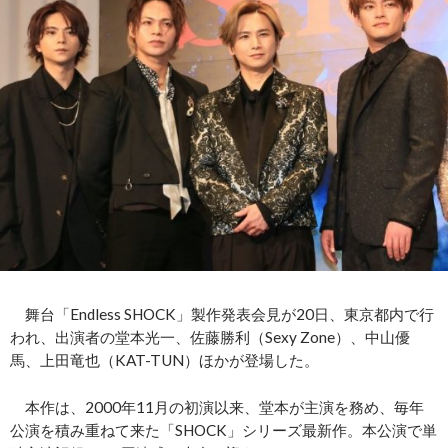
舞台「Endless SHOCK」製作発表会見が20日、東京都内で行
われ、出演者の堂本光一、佐藤勝利（Sexy Zone）、中山優
馬、上田竜也（KAT-TUN）ほかが登場した。
本作は、2000年11月の初演以来、堂本が主演を務め、毎年
公演を積み重ねて来た「SHOCK」シリーズ最新作。本公演で単