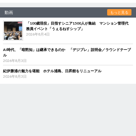
動画
もっと見る
「100歳現役」目指すシニア1500人が集結 マンション管理代
務員イベント「うぇるねすシップ」
2026年8月4日
AI時代、「暗黙知」は継承できるのか 「デジブレ」説明会／ラウンドテーブ
ル
2026年8月3日
紀伊勝浦の魅力を堪能 ホテル浦島、日昇館をリニューアル
2026年8月3日