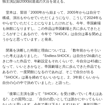
独主演記録2000回達成の大台を迎える。
堂本は、冒頭「2000年から始まって、2005年からは自分で
構成、演出もやらせていただくようになり、こうして2024年も
やらせていただくことになりましたけれども、今年、帝国劇場
も休館になりますし、この作品は帝国劇場と共に歩んできたと
ころがすごくあるので、今年で『SHOCK』は自分は幕を閉めよ
うかなと思っています」と発表。
閉幕を決断した時期と理由については、「数年前からそうい
った考えはありました。『Endless SHOCK』は自分が26歳のと
きに作った作品で、年齢設定もそれくらいで、今自分は45歳に
なって、いいときかなと。帝国劇場と共に歩んできた作品でも
あるので、一度閉館になるのであれば、そこで自分が出る
『SHOCK』は幕を締めてもいいかなと。2、3年前くらいから
自分の心の中で決めていました」と語った。
「後輩に主演を譲って『SHOCK』を受け継いでいく考えはあ
る?」との質問には、「自分の思いとしては誰かにやってもらい
たいなと思います。今年で幕は下ろしますけれど、来年以降に