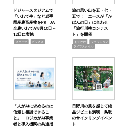
ドジャースタジアムで
旅の思い出を五・七・
「いわて牛」など岩手
五で！ エースが「か
県産農畜産物をPR JA
ばんの日」に合わせ
全農いわてが8月10日～
「旅行川柳コンテス
12日に実施
ト」を開催
,
,
,
,
,
スポーツ
ビジネス
おでかけ
ファッション
ライフスタイル
「人がAIに求めるのは
日野川の風を感じて絶
信頼し相談できるこ
品ジビエも満喫 鳥取
と」 ロジカがAI事業
のサイクリングイベン
者と導入機関の共通指
ト