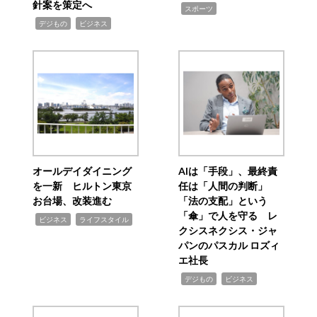
針案を策定へ
,
スポーツ
,
,
デジもの
ビジネス
オールデイダイニング
AIは「手段」、最終責
を一新 ヒルトン東京
任は「人間の判断」
お台場、改装進む
「法の支配」という
「傘」で人を守る レ
,
,
ビジネス
ライフスタイル
クシスネクシス・ジャ
パンのパスカル ロズィ
エ社長
,
,
デジもの
ビジネス