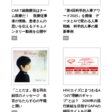
CAR T細胞療法はチー
「第4回科学的人事アワ
ム医療だ！ 医療従事
ード2025」を開催 デ
者の情熱、患者さんの
ータとAIで変わる人事
思いを伝えるドキュメ
戦略 科学的人事の最
ンタリー動画を公開中
新事例
PR
PR
「ことだま」宿る羽生
HIV/エイズにまつわる6
結弦のメッセージ 名
つの“理解のギャッ
言がもたらす心の平穏
プ”とは？ 2030年の流
と潤い
行終結を目指すGAP6の
特設サイトを公開