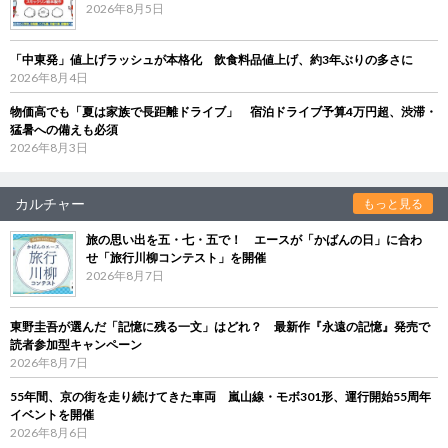
2026年8月5日
「中東発」値上げラッシュが本格化 飲食料品値上げ、約3年ぶりの多さに
2026年8月4日
物価高でも「夏は家族で長距離ドライブ」 宿泊ドライブ予算4万円超、渋滞・
猛暑への備えも必須
2026年8月3日
カルチャー
もっと見る
旅の思い出を五・七・五で！ エースが「かばんの日」に合わ
せ「旅行川柳コンテスト」を開催
2026年8月7日
東野圭吾が選んだ「記憶に残る一文」はどれ？ 最新作『永遠の記憶』発売で
読者参加型キャンペーン
2026年8月7日
55年間、京の街を走り続けてきた車両 嵐山線・モボ301形、運行開始55周年
イベントを開催
2026年8月6日