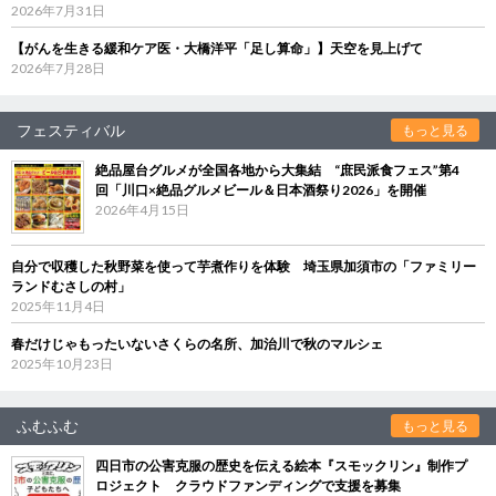
2026年7月31日
【がんを生きる緩和ケア医・大橋洋平「足し算命」】天空を見上げて
2026年7月28日
フェスティバル
もっと見る
絶品屋台グルメが全国各地から大集結 “庶民派食フェス”第4
回「川口×絶品グルメビール＆日本酒祭り2026」を開催
2026年4月15日
自分で収穫した秋野菜を使って芋煮作りを体験 埼玉県加須市の「ファミリー
ランドむさしの村」
2025年11月4日
春だけじゃもったいないさくらの名所、加治川で秋のマルシェ
2025年10月23日
ふむふむ
もっと見る
四日市の公害克服の歴史を伝える絵本『スモックリン』制作プ
ロジェクト クラウドファンディングで支援を募集