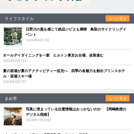
ライフスタイル
もっと見る
日野川の風を感じて絶品ジビエも満喫 鳥取のサイクリングイ
ベント
2026年8月7日
オールデイダイニングを一新 ヒルトン東京お台場、改装進む
2026年8月7日
夏の苗場が夏のアクティビティー拡充へ 四季の各魅力を創出プリンスホテ
ル・苗場スキー場
2026年8月7日
まめ学
もっと見る
写真に埋まっている位置情報はおっかないのか 【岡嶋教授の
デジタル指南】
2026年7月22日