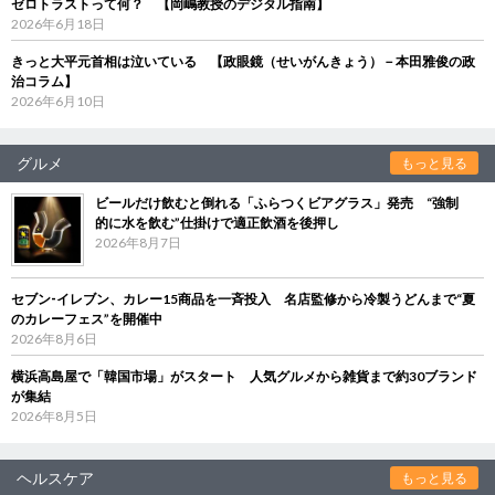
ゼロトラストって何？ 【岡嶋教授のデジタル指南】
2026年6月18日
きっと大平元首相は泣いている 【政眼鏡（せいがんきょう）－本田雅俊の政
治コラム】
2026年6月10日
グルメ
もっと見る
ビールだけ飲むと倒れる「ふらつくビアグラス」発売 “強制
的に水を飲む”仕掛けで適正飲酒を後押し
2026年8月7日
セブン‐イレブン、カレー15商品を一斉投入 名店監修から冷製うどんまで“夏
のカレーフェス”を開催中
2026年8月6日
横浜高島屋で「韓国市場」がスタート 人気グルメから雑貨まで約30ブランド
が集結
2026年8月5日
ヘルスケア
もっと見る