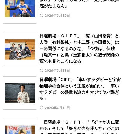
感がたまらん」
2026年5月12日
日曜劇場「ＧＩＦＴ」「涼（山田裕貴）と
人香（有村架純）と圭二郎（本田響矢）は
三角関係になるのかな」「今後は、伍鉄
（堤真一）と昊（玉森裕太）の親子関係の
変化も見どころになる」
2026年5月18日
日曜劇場「GIFT」「車いすラグビーと宇宙
物理学の合体という主題が面白い」「車い
すラグビーの熱量も迫力もマジでヤバ過ぎ
る」
2026年4月13日
日曜劇場「ＧＩＦＴ」「『好きが力に変
わる』そして『好きが力を呼んだ』がこの