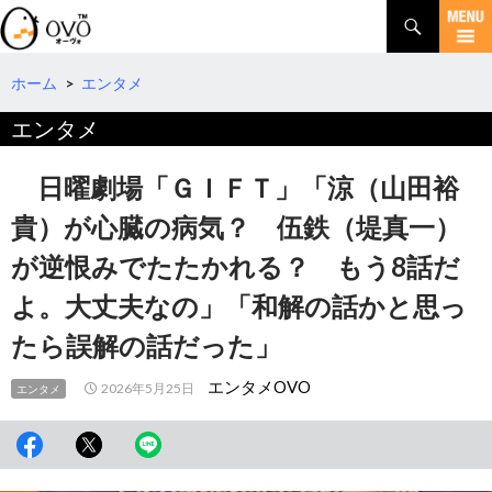
検
索
コ
ン
テ
ホーム
>
エンタメ
ン
エンタメ
ツ
へ
移
日曜劇場「ＧＩＦＴ」「涼（山田裕
動
貴）が心臓の病気？ 伍鉄（堤真一）
が逆恨みでたたかれる？ もう8話だ
よ。大丈夫なの」「和解の話かと思っ
たら誤解の話だった」
エンタメOVO
2026年5月25日
エンタメ