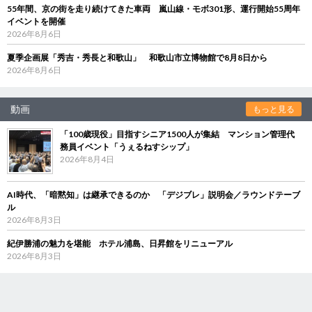
55年間、京の街を走り続けてきた車両 嵐山線・モボ301形、運行開始55周年
イベントを開催
2026年8月6日
夏季企画展「秀吉・秀長と和歌山」 和歌山市立博物館で8月8日から
2026年8月6日
動画
もっと見る
「100歳現役」目指すシニア1500人が集結 マンション管理代
務員イベント「うぇるねすシップ」
2026年8月4日
AI時代、「暗黙知」は継承できるのか 「デジブレ」説明会／ラウンドテーブ
ル
2026年8月3日
紀伊勝浦の魅力を堪能 ホテル浦島、日昇館をリニューアル
2026年8月3日