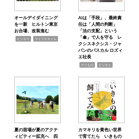
オールデイダイニング
AIは「手段」、最終責
を一新 ヒルトン東京
任は「人間の判断」
お台場、改装進む
「法の支配」という
「傘」で人を守る レ
,
,
ビジネス
ライフスタイル
クシスネクシス・ジャ
パンのパスカル ロズィ
エ社長
,
,
デジもの
ビジネス
夏の苗場が夏のアクテ
カマキリを黄色い世界
ィビティー拡充へ 四
で育てたら いきもの