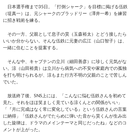
日本選手権まで35日。「打倒シャーク」を目標に掲げる伍鉄
（堤真一）は、元シャークのブラッドリー（澤井一希）を練習
に招き戦術を練る。
その一方、父親として息子の昊（玉森裕太）とどう接したら
いいか分からない。そんな伍鉄に元妻の広江（山口智子）は、
一緒に住むことを提案する。
そんな中、キャプテンの立川（細田善彦）に珍しく元気がな
い。涼（山田裕貴）は立川から病気への不安や家庭内での孤独
を打ち明けられるが、涼もまた行方不明の父親のことで苦しん
でいた。
放送終了後、SNS上には、「こんなに悩む伍鉄さんを初めて
見た。それをほほ笑ましく見ている涼くんとの関係がいい」
「『月に完成はなく常に変化している』という伍鉄さんの言葉
に納得」「伍鉄さんがでたらめに弾いた音から昊くんが生み出
した旋律は、ドラマのメインテーマと同じだったね」などのコ
メントが上がった。