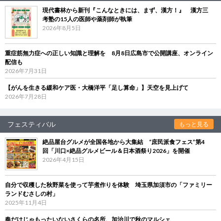
現代書林から新刊『こんなときには、まず、漢方！』 漢方三
考塾の15人の医師や薬剤師が執筆
2026年8月5日
重症筋無力症への正しい知識と理解を 8月8日広島市で公開講座、オンライン
配信も
2026年7月31日
【がんを生きる緩和ケア医・大橋洋平「足し算命」】天空を見上げて
2026年7月28日
フェスティバル
もっと見る
絶品屋台グルメが全国各地から大集結 “庶民派食フェス”第4
回「川口×絶品グルメビール＆日本酒祭り2026」を開催
2026年4月15日
自分で収穫した秋野菜を使って芋煮作りを体験 埼玉県加須市の「ファミリー
ランドむさしの村」
2025年11月4日
春だけじゃもったいないさくらの名所、加治川で秋のマルシェ