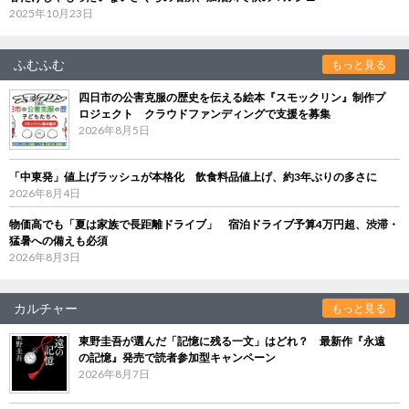
2025年10月23日
ふむふむ
もっと見る
四日市の公害克服の歴史を伝える絵本『スモックリン』制作プ
ロジェクト クラウドファンディングで支援を募集
2026年8月5日
「中東発」値上げラッシュが本格化 飲食料品値上げ、約3年ぶりの多さに
2026年8月4日
物価高でも「夏は家族で長距離ドライブ」 宿泊ドライブ予算4万円超、渋滞・
猛暑への備えも必須
2026年8月3日
カルチャー
もっと見る
東野圭吾が選んだ「記憶に残る一文」はどれ？ 最新作『永遠
の記憶』発売で読者参加型キャンペーン
2026年8月7日