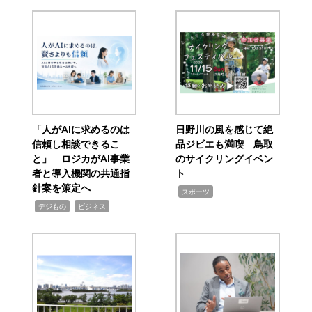
「人がAIに求めるのは
日野川の風を感じて絶
信頼し相談できるこ
品ジビエも満喫 鳥取
と」 ロジカがAI事業
のサイクリングイベン
者と導入機関の共通指
ト
針案を策定へ
,
スポーツ
,
,
デジもの
ビジネス