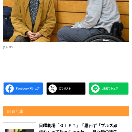
(C)TBS
関連記事
日曜劇場「ＧＩＦＴ」「思わず『ブルズ頑
張れ』って祈っちゃった」「見た後の疲労