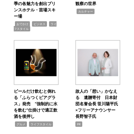
季の各魅力を創出プリ
観察の世界
ンスホテル・苗場スキ
,
カルチャー
ー場
,
,
,
おでかけ
ビジネス
ライ
フスタイル
ビールだけ飲むと倒れ
故人の「想い」かなえ
る「ふらつくビアグラ
る 遺贈寄付 日本財
ス」発売 “強制的に水
団名誉会長 笹川陽平氏
を飲む”仕掛けで適正飲
×フリーアナウンサー
酒を後押し
長野智子氏
,
,
グルメ
ライフスタイル
PR