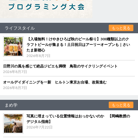
ライフスタイル
もっと見る
【入場無料！けやきひろば秋のビール祭り】300種類以上のク
ラフトビールが集まる！土日祝日はアーリーオープンも｜さい
たま新都心
2026年8月7日
日野川の風を感じて絶品ジビエも満喫 鳥取のサイクリングイベント
2026年8月7日
オールデイダイニングを一新 ヒルトン東京お台場、改装進む
2026年8月7日
まめ学
もっと見る
写真に埋まっている位置情報はおっかないのか 【岡嶋教授の
デジタル指南】
2026年7月22日