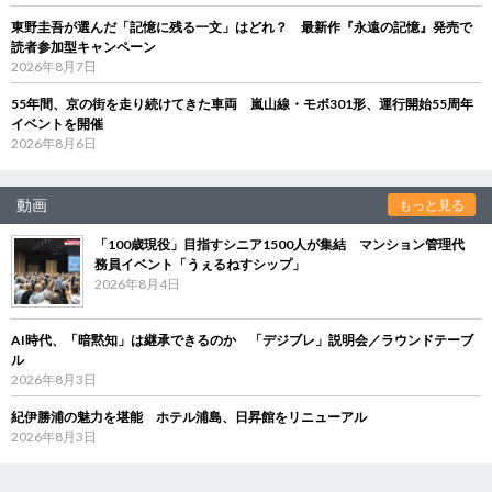
東野圭吾が選んだ「記憶に残る一文」はどれ？ 最新作『永遠の記憶』発売で
読者参加型キャンペーン
2026年8月7日
55年間、京の街を走り続けてきた車両 嵐山線・モボ301形、運行開始55周年
イベントを開催
2026年8月6日
動画
もっと見る
「100歳現役」目指すシニア1500人が集結 マンション管理代
務員イベント「うぇるねすシップ」
2026年8月4日
AI時代、「暗黙知」は継承できるのか 「デジブレ」説明会／ラウンドテーブ
ル
2026年8月3日
紀伊勝浦の魅力を堪能 ホテル浦島、日昇館をリニューアル
2026年8月3日