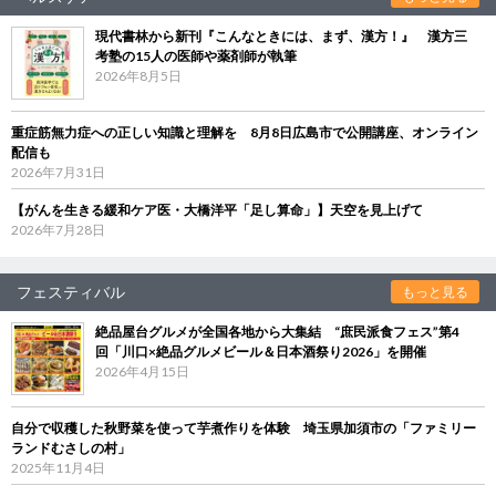
現代書林から新刊『こんなときには、まず、漢方！』 漢方三
考塾の15人の医師や薬剤師が執筆
2026年8月5日
重症筋無力症への正しい知識と理解を 8月8日広島市で公開講座、オンライン
配信も
2026年7月31日
【がんを生きる緩和ケア医・大橋洋平「足し算命」】天空を見上げて
2026年7月28日
フェスティバル
もっと見る
絶品屋台グルメが全国各地から大集結 “庶民派食フェス”第4
回「川口×絶品グルメビール＆日本酒祭り2026」を開催
2026年4月15日
自分で収穫した秋野菜を使って芋煮作りを体験 埼玉県加須市の「ファミリー
ランドむさしの村」
2025年11月4日