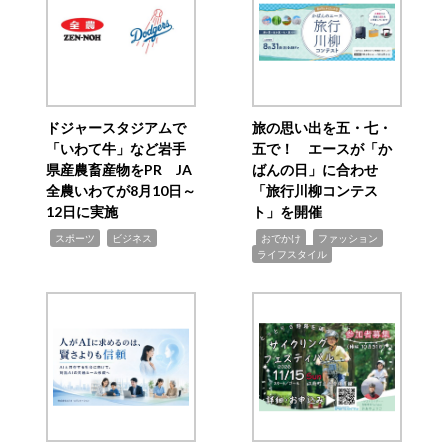
ドジャースタジアムで
旅の思い出を五・七・
「いわて牛」など岩手
五で！ エースが「か
県産農畜産物をPR JA
ばんの日」に合わせ
全農いわてが8月10日～
「旅行川柳コンテス
12日に実施
ト」を開催
,
,
,
,
,
スポーツ
ビジネス
おでかけ
ファッション
ライフスタイル