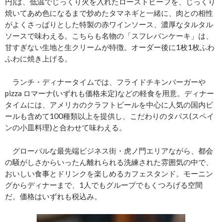
円)は、低温でじっくり火を入れたローストビーフを、じっくり
焼いてあめ色になるまで炒めたタマネギと一緒に、肉との相性
がよくさっぱりとした特製の赤ワインソース、濃厚なタルタル
ソースで味わえる。こちらも名物の「スフレパンケーキ」は、
甘すぎない生地と生クリームが特徴。オーダー後に1枚1枚ふわ
ふわに焼き上げる。
ランチ・ディナータイムでは、フライドチキンバーガーや
pizza ロマーナ(いずれも価格未定)などの軽食を用意。ディナー
タイムには、アメリカのクラフトビールを中心に人気の国内ビ
ールも含めて100種類以上を提供し、こだわりのタパス(スペイ
ンの小皿料理)と合わせて味わえる。
グローバルな最先端ビジネス街・虎ノ門エリアながら、都会
の騒がしさからいったん離れられる洗練された雰囲気の中で、
おいしい食事とドリンクを楽しめるカフェスタンド。モーニン
グからディナーまで、1人でもグループでもくつろげる空間
だ。価格はいずれも税込み。