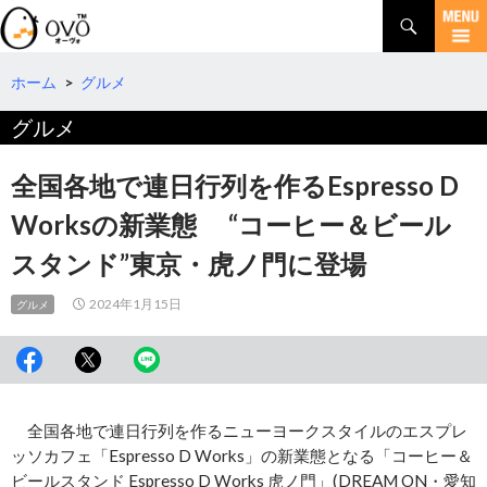
検
索
コ
ン
テ
ホーム
>
グルメ
ン
グルメ
ツ
へ
移
全国各地で連日行列を作るEspresso D
動
Worksの新業態 “コーヒー＆ビール
スタンド”東京・虎ノ門に登場
2024年1月15日
グルメ
全国各地で連日行列を作るニューヨークスタイルのエスプレ
ッソカフェ「Espresso D Works」の新業態となる「コーヒー＆
ビールスタンド Espresso D Works 虎ノ門」(DREAM ON・愛知