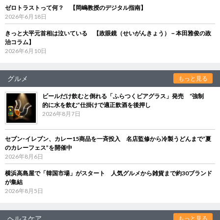
ゼロトラストって何？ 【岡嶋教授のデジタル指南】
2026年6月18日
きっと大平元首相は泣いている 【政眼鏡（せいがんきょう）－本田雅俊の政
治コラム】
2026年6月10日
グルメ
もっと見る
ビールだけ飲むと倒れる「ふらつくビアグラス」発売 “強制
的に水を飲む”仕掛けで適正飲酒を後押し
2026年8月7日
セブン‐イレブン、カレー15商品を一斉投入 名店監修から冷製うどんまで“夏
のカレーフェス”を開催中
2026年8月6日
横浜高島屋で「韓国市場」がスタート 人気グルメから雑貨まで約30ブランド
が集結
2026年8月5日
ヘルスケア
もっと見る