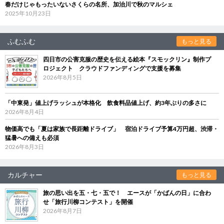
春だけじゃもったいないさくらの名所、加治川で秋のマルシェ
2025年10月23日
ふむふむ
もっと見る
四日市の公害克服の歴史を伝える絵本『スモックリン』制作プ
ロジェクト クラウドファンディングで支援を募集
2026年8月5日
「中東発」値上げラッシュが本格化 飲食料品値上げ、約3年ぶりの多さに
2026年8月4日
物価高でも「夏は家族で長距離ドライブ」 宿泊ドライブ予算4万円超、渋滞・
猛暑への備えも必須
2026年8月3日
カルチャー
もっと見る
旅の思い出を五・七・五で！ エースが「かばんの日」に合わ
せ「旅行川柳コンテスト」を開催
2026年8月7日