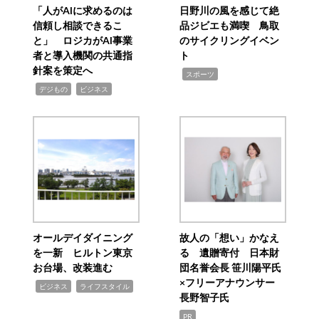
「人がAIに求めるのは
日野川の風を感じて絶
信頼し相談できるこ
品ジビエも満喫 鳥取
と」 ロジカがAI事業
のサイクリングイベン
者と導入機関の共通指
ト
針案を策定へ
,
スポーツ
,
,
デジもの
ビジネス
オールデイダイニング
故人の「想い」かなえ
を一新 ヒルトン東京
る 遺贈寄付 日本財
お台場、改装進む
団名誉会長 笹川陽平氏
×フリーアナウンサー
,
,
ビジネス
ライフスタイル
長野智子氏
PR