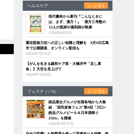
ヘルスケア
もっと見る
現代書林から新刊『こんなときに
は、まず、漢方！』 漢方三考塾の
15人の医師や薬剤師が執筆
2026年8月5日
重症筋無力症への正しい知識と理解を 8月8日広島
市で公開講座、オンライン配信も
2026年7月31日
【がんを生きる緩和ケア医・大橋洋平「足し算
命」】天空を見上げて
2026年7月28日
フェスティバル
もっと見る
絶品屋台グルメが全国各地から大集
結 “庶民派食フェス”第4回「川口×
絶品グルメビール＆日本酒祭り
2026」を開催
2026年4月15日
自分で収穫した秋野菜を使って芋煮作りを体験 埼