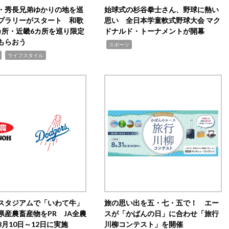
・秀長兄弟ゆかりの地を巡
始球式の杉谷拳士さん、野球に熱い
プラリーがスタート 和歌
思い 全日本学童軟式野球大会 マク
カ所・近畿6カ所を巡り限定
ドナルド・トーナメントが開幕
もらおう
,
スポーツ
,
ライフスタイル
スタジアムで「いわて牛」
旅の思い出を五・七・五で！ エー
県産農畜産物をPR JA全農
スが「かばんの日」に合わせ「旅行
月10日～12日に実施
川柳コンテスト」を開催