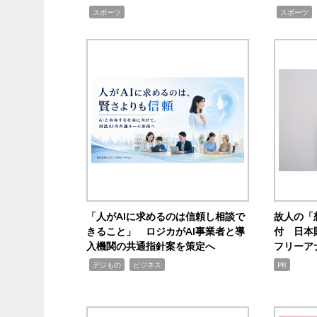
,
,
,
スポーツ
スポーツ
「人がAIに求めるのは信頼し相談で
故人の「
きること」 ロジカがAI事業者と導
付 日本
入機関の共通指針案を策定へ
フリーア
,
,
デジもの
ビジネス
PR