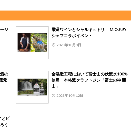
ージ
厳選ワインとシャルキュトリ M.O.F.の
シェフコラボイベント
2023年10月3日
酒の
全製造工程において富士山の伏流水100%
蔵元
使用 本格派クラフトジン「富士の神 開
山」
2023年10月12日
メとビ
ろう