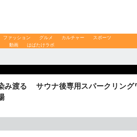
ファッション
グルメ
カルチャー
スポーツ
ス
動画
はばたけラボ
染み渡る サウナ後専用スパークリング
場