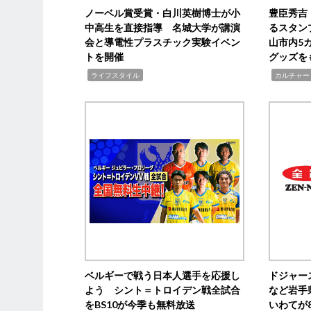
ノーベル賞受賞・白川英樹博士が小
豊臣秀吉
中高生を直接指導 名城大学が講演
るスタン
会と導電性プラスチック実験イベン
山市内5
トを開催
グッズを
,
,
ライフスタイル
カルチャー
ベルギーで戦う日本人選手を応援し
ドジャー
よう シント＝トロイデン戦全試合
など岩手
をBS10が今季も無料放送
いわてが8