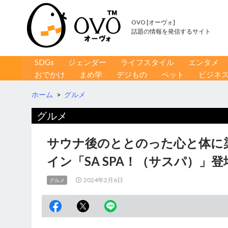
OVO [オーヴォ]
話題の情報を発信するサイト
コンテンツへ移動
検
SDGs
ジェンダー
ライフスタイル
エンタメ
索
おでかけ
まめ学
デジもの
ペット
ビジネ
ホーム
>
グルメ
グルメ
サウナ後のととのった心と体に
イン「SA SPA！（サスパ）」登
2024年2月6日
グルメ