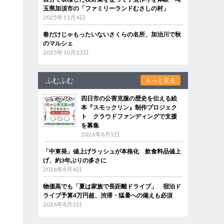
玉県加須市の「ファミリーランドむさしの村」
2025年11月4日
春だけじゃもったいないさくらの名所、加治川で秋
のマルシェ
2025年10月23日
ふむふむ
もっと見る
四日市の公害克服の歴史を伝える絵
本『スモックリン』制作プロジェク
ト クラウドファンディングで支援
を募集
2026年8月5日
「中東発」値上げラッシュが本格化 飲食料品値上
げ、約3年ぶりの多さに
2026年8月4日
物価高でも「夏は家族で長距離ドライブ」 宿泊ド
ライブ予算4万円超、渋滞・猛暑への備えも必須
2026年8月3日