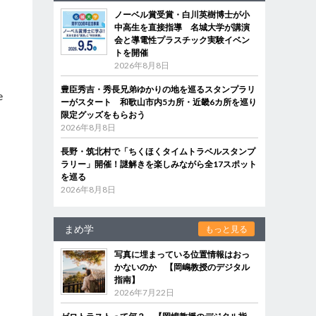
ノーベル賞受賞・白川英樹博士が小
中高生を直接指導 名城大学が講演
つ
会と導電性プラスチック実験イベン
トを開催
2026年8月8日
豊臣秀吉・秀長兄弟ゆかりの地を巡るスタンプラリ
e
ーがスタート 和歌山市内5カ所・近畿6カ所を巡り
限定グッズをもらおう
2026年8月8日
長野・筑北村で「ちくほくタイムトラベルスタンプ
ラリー」開催！謎解きを楽しみながら全17スポット
を巡る
2026年8月8日
まめ学
もっと見る
写真に埋まっている位置情報はおっ
かないのか 【岡嶋教授のデジタル
指南】
2026年7月22日