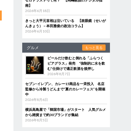
ゼロトラストって何？ 【岡嶋教授のデジタル指
南】
2026年6月18日
きっと大平元首相は泣いている 【政眼鏡（せいが
んきょう）－本田雅俊の政治コラム】
2026年6月10日
グルメ
もっと見る
ビールだけ飲むと倒れる「ふらつく
ビアグラス」発売 “強制的に水を飲
む”仕掛けで適正飲酒を後押し
2026年8月7日
セブン‐イレブン、カレー15商品を一斉投入 名店
監修から冷製うどんまで“夏のカレーフェス”を開催
中
2026年8月6日
横浜高島屋で「韓国市場」がスタート 人気グルメ
から雑貨まで約30ブランドが集結
2026年8月5日