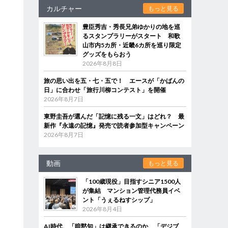
カルチャー
もっと見る
豊臣秀吉・秀長兄弟ゆかりの地を巡
るスタンプラリーがスタート 和歌
山市内5カ所・近畿6カ所を巡り限定
グッズをもらおう
2026年8月8日
旅の思い出を五・七・五で！ エースが「かばんの
日」に合わせ「旅行川柳コンテスト」を開催
2026年8月7日
東野圭吾が選んだ「記憶に残る一文」はどれ？ 最
新作『永遠の記憶』発売で読者参加型キャンペーン
2026年8月7日
動画
もっと見る
「100歳現役」目指すシニア1500人
が集結 マンション管理代務員イベ
ント「うぇるねすシップ」
2026年8月4日
AI時代、「暗黙知」は継承できるのか 「デジブ