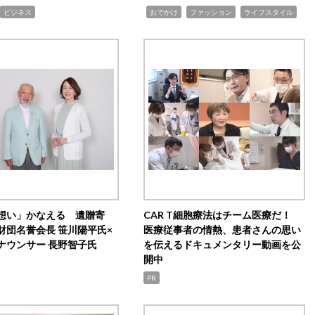
,
,
,
ビジネス
おでかけ
ファッション
ライフスタイル
想い」かなえる 遺贈寄
CAR T細胞療法はチーム医療だ！
財団名誉会長 笹川陽平氏×
医療従事者の情熱、患者さんの思い
ナウンサー 長野智子氏
を伝えるドキュメンタリー動画を公
開中
PR