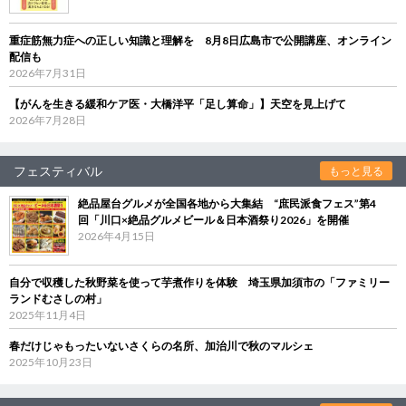
重症筋無力症への正しい知識と理解を 8月8日広島市で公開講座、オンライン
配信も
2026年7月31日
【がんを生きる緩和ケア医・大橋洋平「足し算命」】天空を見上げて
2026年7月28日
フェスティバル
もっと見る
絶品屋台グルメが全国各地から大集結 “庶民派食フェス”第4
回「川口×絶品グルメビール＆日本酒祭り2026」を開催
2026年4月15日
自分で収穫した秋野菜を使って芋煮作りを体験 埼玉県加須市の「ファミリー
ランドむさしの村」
2025年11月4日
春だけじゃもったいないさくらの名所、加治川で秋のマルシェ
2025年10月23日