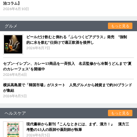
治コラム】
2026年6月10日
グルメ
もっと見る
ビールだけ飲むと倒れる「ふらつくビアグラス」発売 “強制
的に水を飲む”仕掛けで適正飲酒を後押し
2026年8月7日
セブン‐イレブン、カレー15商品を一斉投入 名店監修から冷製うどんまで“夏
のカレーフェス”を開催中
2026年8月6日
横浜高島屋で「韓国市場」がスタート 人気グルメから雑貨まで約30ブランド
が集結
2026年8月5日
ヘルスケア
もっと見る
現代書林から新刊『こんなときには、まず、漢方！』 漢方三
考塾の15人の医師や薬剤師が執筆
2026年8月5日