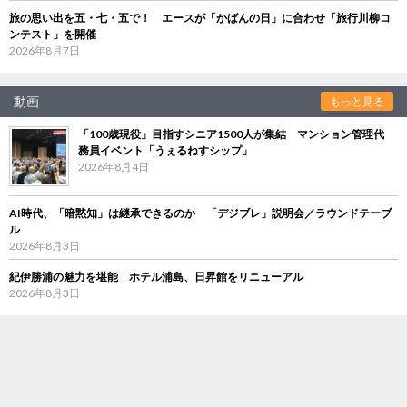
旅の思い出を五・七・五で！ エースが「かばんの日」に合わせ「旅行川柳コ
ンテスト」を開催
2026年8月7日
動画
もっと見る
「100歳現役」目指すシニア1500人が集結 マンション管理代
務員イベント「うぇるねすシップ」
2026年8月4日
AI時代、「暗黙知」は継承できるのか 「デジブレ」説明会／ラウンドテーブ
ル
2026年8月3日
紀伊勝浦の魅力を堪能 ホテル浦島、日昇館をリニューアル
2026年8月3日