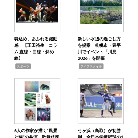
魂込め、あふれる躍動
新しい水辺の過ごし方
感 【正田裕生 コラ
を提案 札幌市・豊平
ム 直線・曲線・斜め
川でイベント「川見
線】
2026」を開催
,
,
スポーツ
ライフスタイル
6人の作家が描く“風景
弓ヶ浜（鳥取）が初勝
と猫”の共演 歌舞伎座
利 全日本学童野球の1