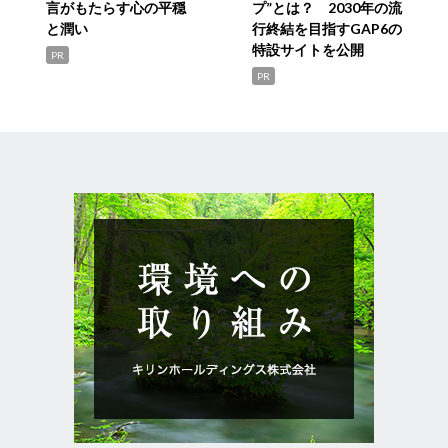
言がもたらす心の平穏
プ”とは？ 2030年の流
と潤い
行終結を目指すGAP6の
特設サイトを公開
PR
PR