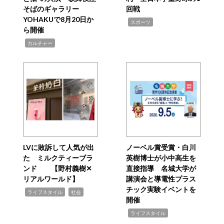
そばのギャラリー
回戦
YOHAKUで8月20日か
,
スポーツ
ら開催
,
カルチャー
LVに敗訴して人気が出
ノーベル賞受賞・白川
た ミルクティーブラ
英樹博士が小中高生を
ンド 【野村義樹✕
直接指導 名城大学が
リアルワールド】
講演会と導電性プラス
チック実験イベントを
,
,
ライフスタイル
社会
開催
,
ライフスタイル