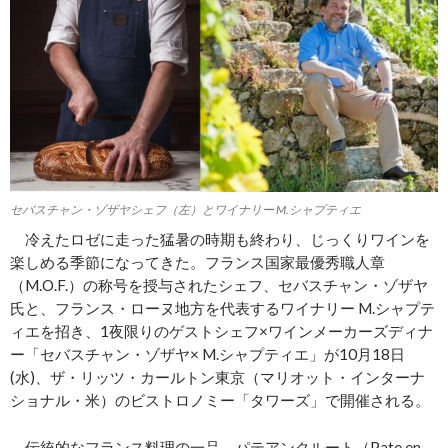
セバスチャン・ゾザヤシェフ（左）とワイナリー M.シャプティエ
冷えたロゼに走った猛暑の時期も終わり、じっくりワインを
楽しめる季節になってきた。フランス国家最優秀職人章
（M.O.F.）の称号を授与されたシェフ、セバスチャン・ゾザヤ
氏と、フランス・ローヌ地方を代表するワイナリー M.シャプテ
ィエを招き、1夜限りのゲストシェフ×ワインメーカーズディナ
ー「セバスチャン・ゾザヤ× M.シャプティエ」が10月18日
(水)、ザ・リッツ・カールトン東京（マリオット・インターナ
ショナル・米）のビストロノミー「タワーズ」で開催される。
伝統的なフランス料理の一品、パテアンクルート（Pate en