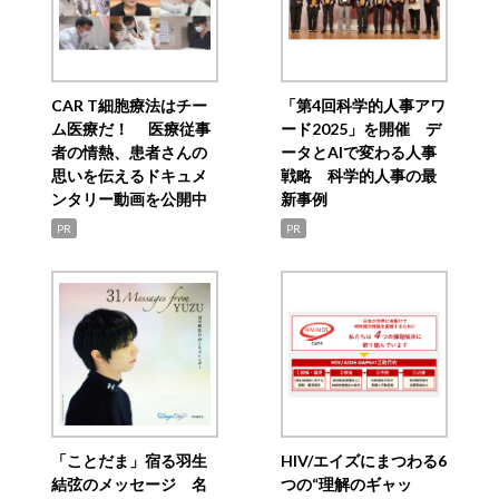
CAR T細胞療法はチー
「第4回科学的人事アワ
ム医療だ！ 医療従事
ード2025」を開催 デ
者の情熱、患者さんの
ータとAIで変わる人事
思いを伝えるドキュメ
戦略 科学的人事の最
ンタリー動画を公開中
新事例
PR
PR
「ことだま」宿る羽生
HIV/エイズにまつわる6
結弦のメッセージ 名
つの“理解のギャッ