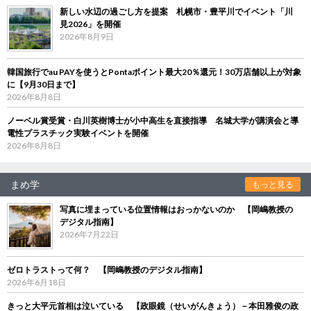
新しい水辺の過ごし方を提案 札幌市・豊平川でイベント「川
見2026」を開催
2026年8月9日
韓国旅行でau PAYを使うとPontaポイント最大20％還元！30万店舗以上が対象
に【9月30日まで】
2026年8月8日
ノーベル賞受賞・白川英樹博士が小中高生を直接指導 名城大学が講演会と導
電性プラスチック実験イベントを開催
2026年8月8日
まめ学
もっと見る
写真に埋まっている位置情報はおっかないのか 【岡嶋教授の
デジタル指南】
2026年7月22日
ゼロトラストって何？ 【岡嶋教授のデジタル指南】
2026年6月18日
きっと大平元首相は泣いている 【政眼鏡（せいがんきょう）－本田雅俊の政