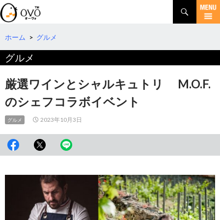
検
索
コ
ン
テ
ホーム
>
グルメ
ン
グルメ
ツ
へ
移
厳選ワインとシャルキュトリ M.O.F.
動
のシェフコラボイベント
2023年10月3日
グルメ