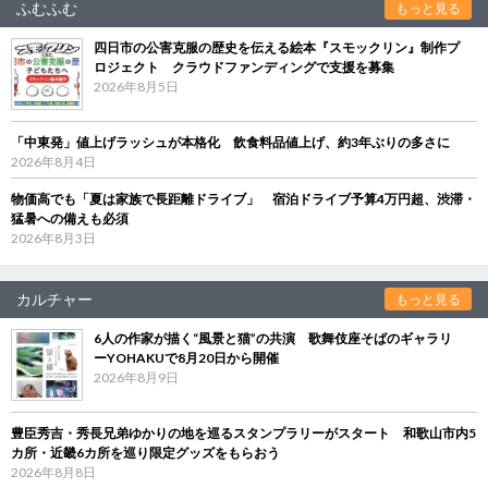
ふむふむ
もっと見る
四日市の公害克服の歴史を伝える絵本『スモックリン』制作プ
ロジェクト クラウドファンディングで支援を募集
2026年8月5日
「中東発」値上げラッシュが本格化 飲食料品値上げ、約3年ぶりの多さに
2026年8月4日
物価高でも「夏は家族で長距離ドライブ」 宿泊ドライブ予算4万円超、渋滞・
猛暑への備えも必須
2026年8月3日
カルチャー
もっと見る
6人の作家が描く“風景と猫”の共演 歌舞伎座そばのギャラリ
ーYOHAKUで8月20日から開催
2026年8月9日
豊臣秀吉・秀長兄弟ゆかりの地を巡るスタンプラリーがスタート 和歌山市内5
カ所・近畿6カ所を巡り限定グッズをもらおう
2026年8月8日