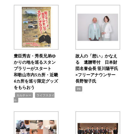
豊臣秀吉・秀長兄弟ゆ
故人の「想い」かなえ
かりの地を巡るスタン
る 遺贈寄付 日本財
プラリーがスタート
団名誉会長 笹川陽平氏
和歌山市内5カ所・近畿
×フリーアナウンサー
6カ所を巡り限定グッズ
長野智子氏
をもらおう
PR
,
,
カルチャー
ライフスタイ
ル