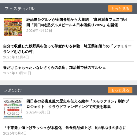
フェスティバル
もっと見る
絶品屋台グルメが全国各地から大集結 “庶民派食フェス”第4
回「川口×絶品グルメビール＆日本酒祭り2026」を開催
2026年4月15日
自分で収穫した秋野菜を使って芋煮作りを体験 埼玉県加須市の「ファミリー
ランドむさしの村」
2025年11月4日
春だけじゃもったいないさくらの名所、加治川で秋のマルシェ
2025年10月23日
ふむふむ
もっと見る
四日市の公害克服の歴史を伝える絵本『スモックリン』制作プ
ロジェクト クラウドファンディングで支援を募集
2026年8月5日
「中東発」値上げラッシュが本格化 飲食料品値上げ、約3年ぶりの多さに
2026年8月4日