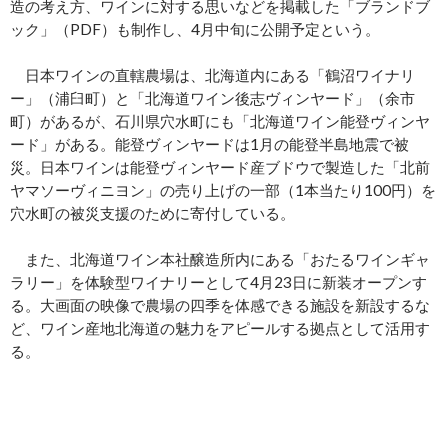
造の考え方、ワインに対する思いなどを掲載した「ブランドブ
ック」（PDF）も制作し、4月中旬に公開予定という。
日本ワインの直轄農場は、北海道内にある「鶴沼ワイナリ
ー」（浦臼町）と「北海道ワイン後志ヴィンヤード」（余市
町）があるが、石川県穴水町にも「北海道ワイン能登ヴィンヤ
ード」がある。能登ヴィンヤードは1月の能登半島地震で被
災。日本ワインは能登ヴィンヤード産ブドウで製造した「北前
ヤマソーヴィニヨン」の売り上げの一部（1本当たり100円）を
穴水町の被災支援のために寄付している。
また、北海道ワイン本社醸造所内にある「おたるワインギャ
ラリー」を体験型ワイナリーとして4月23日に新装オープンす
る。大画面の映像で農場の四季を体感できる施設を新設するな
ど、ワイン産地北海道の魅力をアピールする拠点として活用す
る。