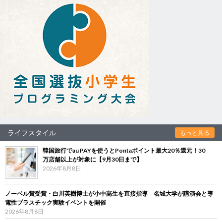
ライフスタイル
もっと見る
韓国旅行でau PAYを使うとPontaポイント最大20％還元！30
万店舗以上が対象に【9月30日まで】
2026年8月8日
ノーベル賞受賞・白川英樹博士が小中高生を直接指導 名城大学が講演会と導
電性プラスチック実験イベントを開催
2026年8月8日