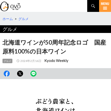
検
索
コ
ン
テ
ホーム
>
グルメ
ン
グルメ
ツ
へ
移
北海道ワインが50周年記念ロゴ 国産
動
原料100%の日本ワイン
Kyodo Weekly
2024年2月16日
グルメ