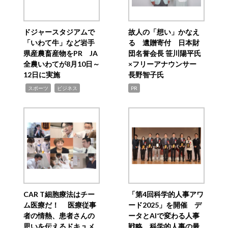
ドジャースタジアムで
故人の「想い」かなえ
「いわて牛」など岩手
る 遺贈寄付 日本財
県産農畜産物をPR JA
団名誉会長 笹川陽平氏
全農いわてが8月10日～
×フリーアナウンサー
12日に実施
長野智子氏
,
,
スポーツ
ビジネス
PR
CAR T細胞療法はチー
「第4回科学的人事アワ
ム医療だ！ 医療従事
ード2025」を開催 デ
者の情熱、患者さんの
ータとAIで変わる人事
思いを伝えるドキュメ
戦略 科学的人事の最