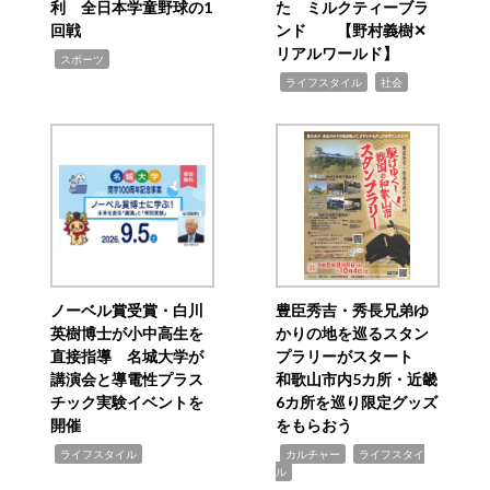
利 全日本学童野球の1
た ミルクティーブラ
回戦
ンド 【野村義樹✕
リアルワールド】
,
スポーツ
,
,
ライフスタイル
社会
ノーベル賞受賞・白川
豊臣秀吉・秀長兄弟ゆ
英樹博士が小中高生を
かりの地を巡るスタン
直接指導 名城大学が
プラリーがスタート
講演会と導電性プラス
和歌山市内5カ所・近畿
チック実験イベントを
6カ所を巡り限定グッズ
開催
をもらおう
,
,
,
ライフスタイル
カルチャー
ライフスタイ
ル