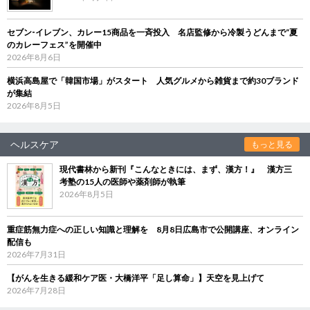
セブン‐イレブン、カレー15商品を一斉投入 名店監修から冷製うどんまで“夏
のカレーフェス”を開催中
2026年8月6日
横浜高島屋で「韓国市場」がスタート 人気グルメから雑貨まで約30ブランド
が集結
2026年8月5日
ヘルスケア
もっと見る
現代書林から新刊『こんなときには、まず、漢方！』 漢方三
考塾の15人の医師や薬剤師が執筆
2026年8月5日
重症筋無力症への正しい知識と理解を 8月8日広島市で公開講座、オンライン
配信も
2026年7月31日
【がんを生きる緩和ケア医・大橋洋平「足し算命」】天空を見上げて
2026年7月28日