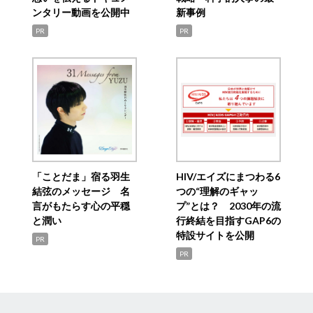
ンタリー動画を公開中
新事例
PR
PR
「ことだま」宿る羽生
HIV/エイズにまつわる6
結弦のメッセージ 名
つの“理解のギャッ
言がもたらす心の平穏
プ”とは？ 2030年の流
と潤い
行終結を目指すGAP6の
特設サイトを公開
PR
PR