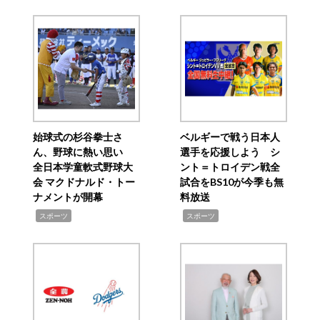
始球式の杉谷拳士さ
ベルギーで戦う日本人
ん、野球に熱い思い
選手を応援しよう シ
全日本学童軟式野球大
ント＝トロイデン戦全
会 マクドナルド・トー
試合をBS10が今季も無
ナメントが開幕
料放送
,
,
スポーツ
スポーツ