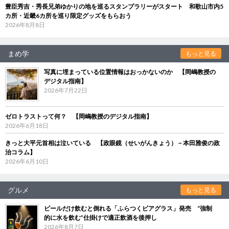
豊臣秀吉・秀長兄弟ゆかりの地を巡るスタンプラリーがスタート 和歌山市内5
カ所・近畿6カ所を巡り限定グッズをもらおう
2026年8月8日
まめ学
もっと見る
写真に埋まっている位置情報はおっかないのか 【岡嶋教授の
デジタル指南】
2026年7月22日
ゼロトラストって何？ 【岡嶋教授のデジタル指南】
2026年6月18日
きっと大平元首相は泣いている 【政眼鏡（せいがんきょう）－本田雅俊の政
治コラム】
2026年6月10日
グルメ
もっと見る
ビールだけ飲むと倒れる「ふらつくビアグラス」発売 “強制
的に水を飲む”仕掛けで適正飲酒を後押し
2026年8月7日