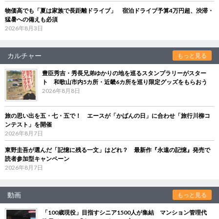
物価高でも「夏は家族で長距離ドライブ」 宿泊ドライブ予算4万円超、渋滞・
猛暑への備えも必須
2026年8月3日
カルチャー
もっと見る
豊臣秀吉・秀長兄弟ゆかりの地を巡るスタンプラリーがスター
ト 和歌山市内5カ所・近畿6カ所を巡り限定グッズをもらおう
2026年8月8日
旅の思い出を五・七・五で！ エースが「かばんの日」に合わせ「旅行川柳コ
ンテスト」を開催
2026年8月7日
東野圭吾が選んだ「記憶に残る一文」はどれ？ 最新作『永遠の記憶』発売で
読者参加型キャンペーン
2026年8月7日
動画
もっと見る
「100歳現役」目指すシニア1500人が集結 マンション管理代