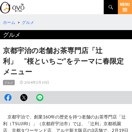
検
索
コ
ン
テ
ホーム
>
グルメ
ン
グルメ
ツ
へ
移
京都宇治の老舗お茶専門店「辻
動
利」 “桜といちご”をテーマに春限定
メニュー
2024年2月19日
グルメ
京都宇治で、創業160年の歴史を持つ老舗のお茶専門店「辻
利（TSUJIRI）」（京都府宇治市）では、「辻利」京都祇園
店、京都タワーサンド店、アルデ新大阪店の3店舗で、2月19日