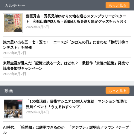
カルチャー
もっと見る
豊臣秀吉・秀長兄弟ゆかりの地を巡るスタンプラリーがスター
ト 和歌山市内5カ所・近畿6カ所を巡り限定グッズをもらおう
2026年8月8日
旅の思い出を五・七・五で！ エースが「かばんの日」に合わせ「旅行川柳コ
ンテスト」を開催
2026年8月7日
東野圭吾が選んだ「記憶に残る一文」はどれ？ 最新作『永遠の記憶』発売で
読者参加型キャンペーン
2026年8月7日
動画
もっと見る
「100歳現役」目指すシニア1500人が集結 マンション管理代
務員イベント「うぇるねすシップ」
2026年8月4日
AI時代、「暗黙知」は継承できるのか 「デジブレ」説明会／ラウンドテーブ
ル