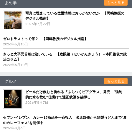
まめ学
もっと見る
写真に埋まっている位置情報はおっかないのか 【岡嶋教授の
デジタル指南】
2026年7月22日
ゼロトラストって何？ 【岡嶋教授のデジタル指南】
2026年6月18日
きっと大平元首相は泣いている 【政眼鏡（せいがんきょう）－本田雅俊の政
治コラム】
2026年6月10日
グルメ
もっと見る
ビールだけ飲むと倒れる「ふらつくビアグラス」発売 “強制
的に水を飲む”仕掛けで適正飲酒を後押し
2026年8月7日
セブン‐イレブン、カレー15商品を一斉投入 名店監修から冷製うどんまで“夏
のカレーフェス”を開催中
2026年8月6日