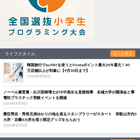
ライフスタイル
もっと見る
韓国旅行でau PAYを使うとPontaポイント最大20％還元！30
万店舗以上が対象に【9月30日まで】
2026年8月8日
ノーベル賞受賞・白川英樹博士が小中高生を直接指導 名城大学が講演会と導
電性プラスチック実験イベントを開催
2026年8月8日
豊臣秀吉・秀長兄弟ゆかりの地を巡るスタンプラリーがスタート 和歌山市内5
カ所・近畿6カ所を巡り限定グッズをもらおう
2026年8月8日