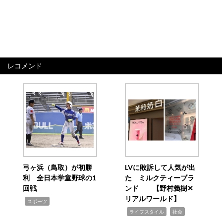
レコメンド
弓ヶ浜（鳥取）が初勝
LVに敗訴して人気が出
利 全日本学童野球の1
た ミルクティーブラ
回戦
ンド 【野村義樹✕
リアルワールド】
,
スポーツ
,
,
ライフスタイル
社会