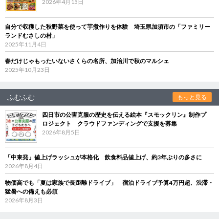
2026年4月15日
自分で収穫した秋野菜を使って芋煮作りを体験 埼玉県加須市の「ファミリー
ランドむさしの村」
2025年11月4日
春だけじゃもったいないさくらの名所、加治川で秋のマルシェ
2025年10月23日
ふむふむ
もっと見る
四日市の公害克服の歴史を伝える絵本『スモックリン』制作プ
ロジェクト クラウドファンディングで支援を募集
2026年8月5日
「中東発」値上げラッシュが本格化 飲食料品値上げ、約3年ぶりの多さに
2026年8月4日
物価高でも「夏は家族で長距離ドライブ」 宿泊ドライブ予算4万円超、渋滞・
猛暑への備えも必須
2026年8月3日