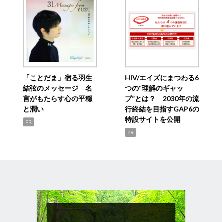
「ことだま」宿る羽生
HIV/エイズにまつわる6
結弦のメッセージ 名
つの“理解のギャッ
言がもたらす心の平穏
プ”とは？ 2030年の流
と潤い
行終結を目指すGAP6の
特設サイトを公開
PR
PR