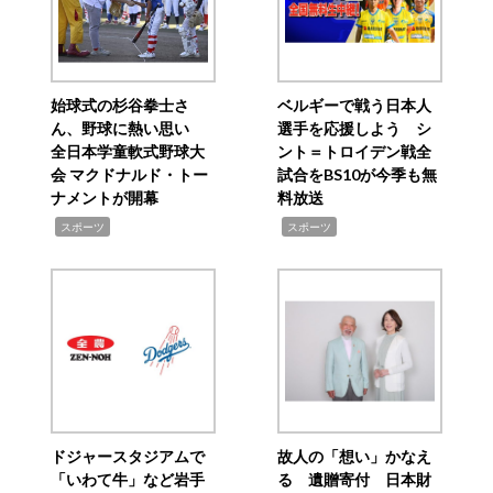
始球式の杉谷拳士さ
ベルギーで戦う日本人
ん、野球に熱い思い
選手を応援しよう シ
全日本学童軟式野球大
ント＝トロイデン戦全
会 マクドナルド・トー
試合をBS10が今季も無
ナメントが開幕
料放送
,
,
スポーツ
スポーツ
ドジャースタジアムで
故人の「想い」かなえ
「いわて牛」など岩手
る 遺贈寄付 日本財