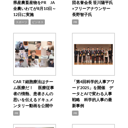
県産農畜産物をPR JA
団名誉会長 笹川陽平氏
全農いわてが8月10日～
×フリーアナウンサー
12日に実施
長野智子氏
,
,
スポーツ
ビジネス
PR
CAR T細胞療法はチー
「第4回科学的人事アワ
ム医療だ！ 医療従事
ード2025」を開催 デ
者の情熱、患者さんの
ータとAIで変わる人事
思いを伝えるドキュメ
戦略 科学的人事の最
ンタリー動画を公開中
新事例
PR
PR