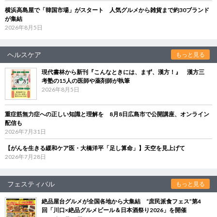
横浜高島屋で「韓国市場」がスタート 人気グルメから雑貨まで約30ブランド
が集結
2026年8月5日
ヘルスケア
もっと見る
現代書林から新刊『こんなときには、まず、漢方！』 漢方三
考塾の15人の医師や薬剤師が執筆
2026年8月5日
重症筋無力症への正しい知識と理解を 8月8日広島市で公開講座、オンライン
配信も
2026年7月31日
【がんを生きる緩和ケア医・大橋洋平「足し算命」】天空を見上げて
2026年7月28日
フェスティバル
もっと見る
絶品屋台グルメが全国各地から大集結 “庶民派食フェス”第4
回「川口×絶品グルメビール＆日本酒祭り2026」を開催