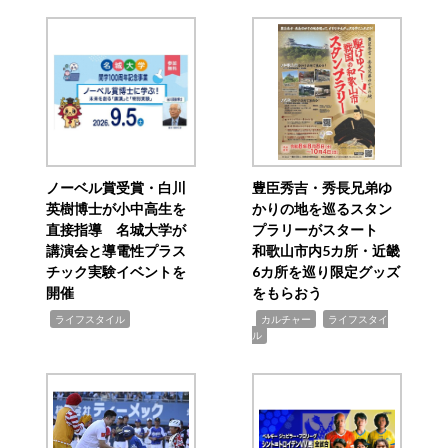
ノーベル賞受賞・白川
豊臣秀吉・秀長兄弟ゆ
英樹博士が小中高生を
かりの地を巡るスタン
直接指導 名城大学が
プラリーがスタート
講演会と導電性プラス
和歌山市内5カ所・近畿
チック実験イベントを
6カ所を巡り限定グッズ
開催
をもらおう
,
,
,
ライフスタイル
カルチャー
ライフスタイ
ル