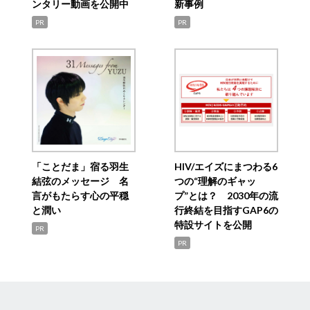
ンタリー動画を公開中
新事例
PR
PR
「ことだま」宿る羽生
HIV/エイズにまつわる6
結弦のメッセージ 名
つの“理解のギャッ
言がもたらす心の平穏
プ”とは？ 2030年の流
と潤い
行終結を目指すGAP6の
特設サイトを公開
PR
PR