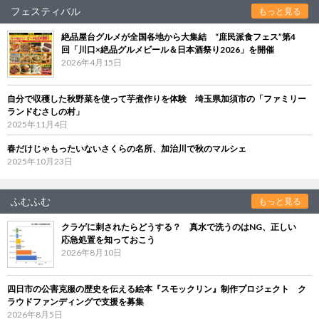
フェスティバル
もっと見る
絶品屋台グルメが全国各地から大集結 “庶民派食フェス”第4
回「川口×絶品グルメビール＆日本酒祭り2026」を開催
2026年4月15日
自分で収穫した秋野菜を使って芋煮作りを体験 埼玉県加須市の「ファミリー
ランドむさしの村」
2025年11月4日
春だけじゃもったいないさくらの名所、加治川で秋のマルシェ
2025年10月23日
ふむふむ
もっと見る
クラゲに刺されたらどうする？ 真水で洗うのはNG、正しい
応急処置を知っておこう
2026年8月10日
四日市の公害克服の歴史を伝える絵本『スモックリン』制作プロジェクト ク
ラウドファンディングで支援を募集
2026年8月5日