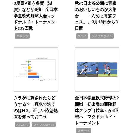
3度目V狙う多賀（滋
秋の日比谷公園に青森
賀）などが8強 全日本
のおいしいものが大集
学童軟式野球大会マク
合 「んめぇ青森フ
ドナルド・トーナメン
ェス」、9月18日から3
トの3回戦
日間
,
,
,
スポーツ
グルメ
ライフスタイル
クラゲに刺されたらど
全日本学童軟式野球の2
うする？ 真水で洗う
回戦 初出場の西陵野
のはNG、正しい応急処
球クラブ（岐阜）が3回
置を知っておこう
戦へ マクドナルド・
トーナメント
,
,
ふむふむ
ライフスタイル
,
スポーツ