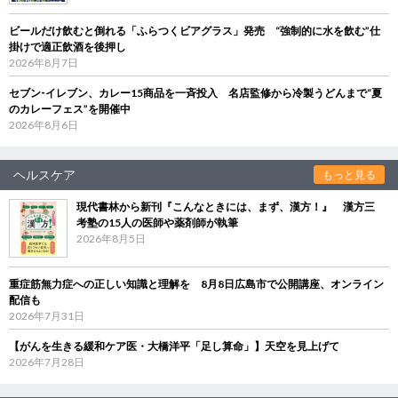
ビールだけ飲むと倒れる「ふらつくビアグラス」発売 “強制的に水を飲む”仕
掛けで適正飲酒を後押し
2026年8月7日
セブン‐イレブン、カレー15商品を一斉投入 名店監修から冷製うどんまで“夏
のカレーフェス”を開催中
2026年8月6日
ヘルスケア
もっと見る
現代書林から新刊『こんなときには、まず、漢方！』 漢方三
考塾の15人の医師や薬剤師が執筆
2026年8月5日
重症筋無力症への正しい知識と理解を 8月8日広島市で公開講座、オンライン
配信も
2026年7月31日
【がんを生きる緩和ケア医・大橋洋平「足し算命」】天空を見上げて
2026年7月28日