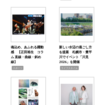
魂込め、あふれる躍動
新しい水辺の過ごし方
感 【正田裕生 コラ
を提案 札幌市・豊平
ム 直線・曲線・斜め
川でイベント「川見
線】
2026」を開催
,
,
スポーツ
ライフスタイル