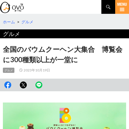
検
索
コ
ン
テ
ホーム
>
グルメ
ン
グルメ
ツ
へ
移
全国のバウムクーヘン大集合 博覧会
動
に300種類以上が一堂に
2023年10月19日
グルメ