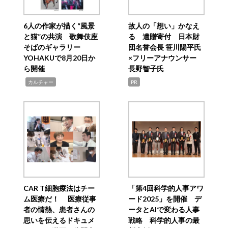
6人の作家が描く“風景
故人の「想い」かなえ
と猫”の共演 歌舞伎座
る 遺贈寄付 日本財
そばのギャラリー
団名誉会長 笹川陽平氏
YOHAKUで8月20日か
×フリーアナウンサー
ら開催
長野智子氏
,
カルチャー
PR
CAR T細胞療法はチー
「第4回科学的人事アワ
ム医療だ！ 医療従事
ード2025」を開催 デ
者の情熱、患者さんの
ータとAIで変わる人事
思いを伝えるドキュメ
戦略 科学的人事の最