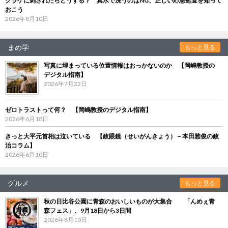
クラゲに刺されたらどうする？ 真水で洗うのはNG、正しい応急処置を知って
おこう
2026年8月10日
まめ学
もっと見る
写真に埋まっている位置情報はおっかないのか 【岡嶋教授の
デジタル指南】
2026年7月22日
ゼロトラストって何？ 【岡嶋教授のデジタル指南】
2026年6月18日
きっと大平元首相は泣いている 【政眼鏡（せいがんきょう）－本田雅俊の政
治コラム】
2026年6月10日
グルメ
もっと見る
秋の日比谷公園に青森のおいしいものが大集合 「んめぇ青
森フェス」、9月18日から3日間
2026年8月10日