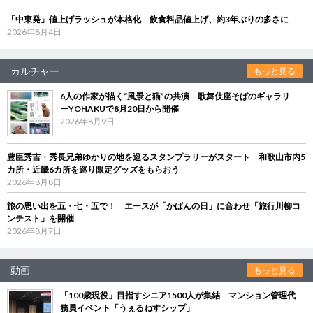
「中東発」値上げラッシュが本格化 飲食料品値上げ、約3年ぶりの多さに
2026年8月4日
カルチャー
もっと見る
6人の作家が描く“風景と猫”の共演 歌舞伎座そばのギャラリ
ーYOHAKUで8月20日から開催
2026年8月9日
豊臣秀吉・秀長兄弟ゆかりの地を巡るスタンプラリーがスタート 和歌山市内5
カ所・近畿6カ所を巡り限定グッズをもらおう
2026年8月8日
旅の思い出を五・七・五で！ エースが「かばんの日」に合わせ「旅行川柳コ
ンテスト」を開催
2026年8月7日
動画
もっと見る
「100歳現役」目指すシニア1500人が集結 マンション管理代
務員イベント「うぇるねすシップ」