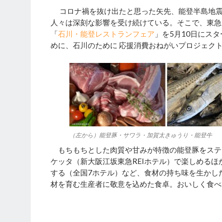
コロナ禍を抜け出たと思った矢先、能登半島地震
人々は深刻な影響を受け続けている。そこで、東急
「
石川・能登レストランフェア
」を5月10日にス
めに、石川のために 応援消費おねがいプロジェク
（左から）能登豚・サワラ・加賀太きゅうり・能登牛
もちもちとした肉質や甘みが特徴の能登豚をステ
ケッタ（新大阪江坂東急REIホテル）で楽しめる
する（全国7ホテル）など、食材の持ち味を生かし
材を育む生産者に敬意を込めた食卓。おいしく食べ