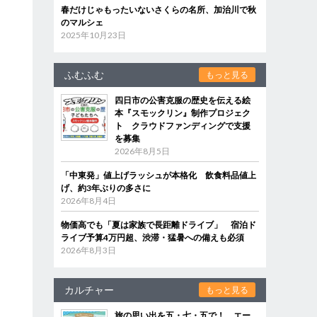
春だけじゃもったいないさくらの名所、加治川で秋
のマルシェ
2025年10月23日
ふむふむ
もっと見る
四日市の公害克服の歴史を伝える絵
本『スモックリン』制作プロジェク
ト クラウドファンディングで支援
を募集
2026年8月5日
「中東発」値上げラッシュが本格化 飲食料品値上
げ、約3年ぶりの多さに
2026年8月4日
物価高でも「夏は家族で長距離ドライブ」 宿泊ド
ライブ予算4万円超、渋滞・猛暑への備えも必須
2026年8月3日
カルチャー
もっと見る
旅の思い出を五・七・五で！ エー