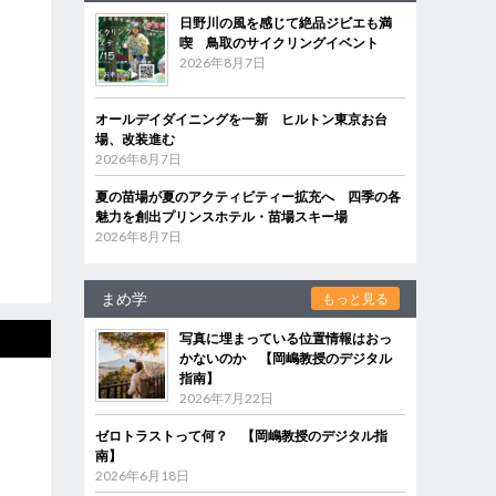
日野川の風を感じて絶品ジビエも満
喫 鳥取のサイクリングイベント
2026年8月7日
オールデイダイニングを一新 ヒルトン東京お台
場、改装進む
2026年8月7日
夏の苗場が夏のアクティビティー拡充へ 四季の各
魅力を創出プリンスホテル・苗場スキー場
2026年8月7日
まめ学
もっと見る
写真に埋まっている位置情報はおっ
かないのか 【岡嶋教授のデジタル
指南】
2026年7月22日
ゼロトラストって何？ 【岡嶋教授のデジタル指
南】
2026年6月18日