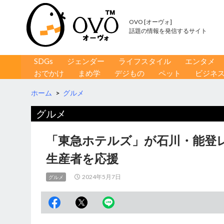
OVO [オーヴォ]
話題の情報を発信するサイト
コンテンツへ移動
検
SDGs
ジェンダー
ライフスタイル
エンタメ
索
おでかけ
まめ学
デジもの
ペット
ビジネ
ホーム
>
グルメ
グルメ
「東急ホテルズ」が石川・能登
生産者を応援
2024年5月7日
グルメ