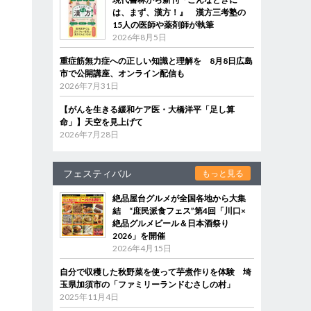
は、まず、漢方！』 漢方三考塾の
15人の医師や薬剤師が執筆
2026年8月5日
重症筋無力症への正しい知識と理解を 8月8日広島
市で公開講座、オンライン配信も
2026年7月31日
【がんを生きる緩和ケア医・大橋洋平「足し算
命」】天空を見上げて
2026年7月28日
フェスティバル
もっと見る
絶品屋台グルメが全国各地から大集
結 “庶民派食フェス”第4回「川口×
絶品グルメビール＆日本酒祭り
2026」を開催
2026年4月15日
自分で収穫した秋野菜を使って芋煮作りを体験 埼
玉県加須市の「ファミリーランドむさしの村」
2025年11月4日