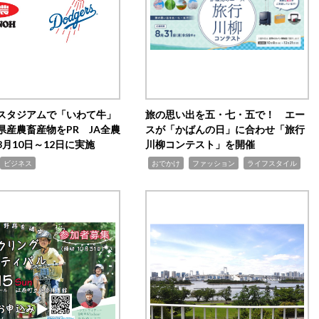
スタジアムで「いわて牛」
旅の思い出を五・七・五で！ エー
県産農畜産物をPR JA全農
スが「かばんの日」に合わせ「旅行
月10日～12日に実施
川柳コンテスト」を開催
,
,
,
ビジネス
おでかけ
ファッション
ライフスタイル