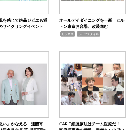
風を感じて絶品ジビエも満
オールデイダイニングを一新 ヒル
のサイクリングイベント
トン東京お台場、改装進む
,
,
ビジネス
ライフスタイル
想い」かなえる 遺贈寄
CAR T細胞療法はチーム医療だ！
財団名誉会長 笹川陽平氏×
医療従事者の情熱、患者さんの思い