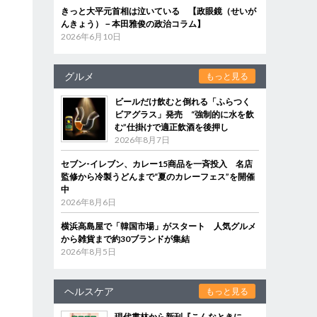
きっと大平元首相は泣いている 【政眼鏡（せいが
んきょう）－本田雅俊の政治コラム】
2026年6月10日
グルメ
もっと見る
ビールだけ飲むと倒れる「ふらつく
ビアグラス」発売 “強制的に水を飲
む”仕掛けで適正飲酒を後押し
2026年8月7日
セブン‐イレブン、カレー15商品を一斉投入 名店
監修から冷製うどんまで“夏のカレーフェス”を開催
中
2026年8月6日
横浜高島屋で「韓国市場」がスタート 人気グルメ
から雑貨まで約30ブランドが集結
2026年8月5日
ヘルスケア
もっと見る
現代書林から新刊『こんなときに