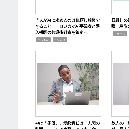
「人がAIに求めるのは信頼し相談で
日野川の
きること」 ロジカがAI事業者と導
喫 鳥取
入機関の共通指針案を策定へ
,
スポーツ
,
,
デジもの
ビジネス
AIは「手段」、最終責任は「人間の
故人の「
判断」 「法の支配」という「傘」
付 日本