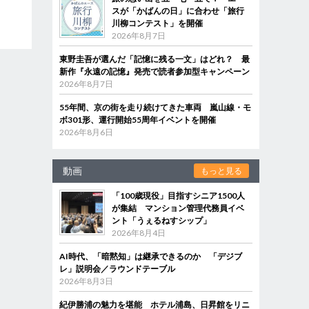
スが「かばんの日」に合わせ「旅行
川柳コンテスト」を開催
2026年8月7日
東野圭吾が選んだ「記憶に残る一文」はどれ？ 最
新作『永遠の記憶』発売で読者参加型キャンペーン
2026年8月7日
55年間、京の街を走り続けてきた車両 嵐山線・モ
ボ301形、運行開始55周年イベントを開催
2026年8月6日
動画
もっと見る
「100歳現役」目指すシニア1500人
が集結 マンション管理代務員イベ
ント「うぇるねすシップ」
2026年8月4日
AI時代、「暗黙知」は継承できるのか 「デジブ
レ」説明会／ラウンドテーブル
2026年8月3日
紀伊勝浦の魅力を堪能 ホテル浦島、日昇館をリニ