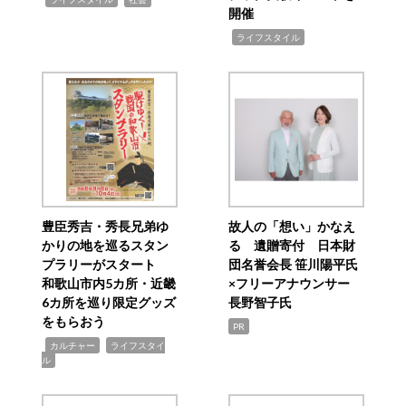
開催
,
ライフスタイル
豊臣秀吉・秀長兄弟ゆ
故人の「想い」かなえ
かりの地を巡るスタン
る 遺贈寄付 日本財
プラリーがスタート
団名誉会長 笹川陽平氏
和歌山市内5カ所・近畿
×フリーアナウンサー
6カ所を巡り限定グッズ
長野智子氏
をもらおう
PR
,
,
カルチャー
ライフスタイ
ル