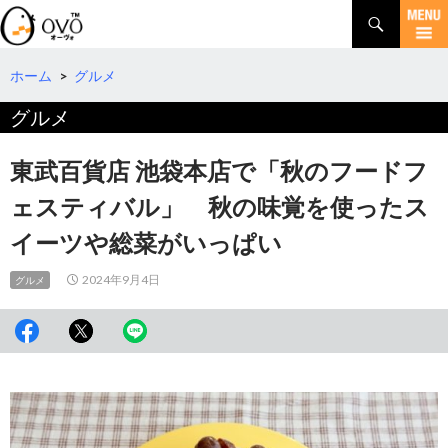
検
索
コ
ン
テ
ホーム
>
グルメ
ン
グルメ
ツ
へ
移
東武百貨店 池袋本店で「秋のフードフ
動
ェスティバル」 秋の味覚を使ったス
イーツや総菜がいっぱい
2024年9月4日
グルメ