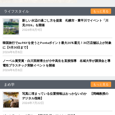
ライフスタイル
もっと見る
新しい水辺の過ごし方を提案 札幌市・豊平川でイベント「川
見2026」を開催
2026年8月9日
韓国旅行でau PAYを使うとPontaポイント最大20％還元！30万店舗以上が対象
に【9月30日まで】
2026年8月8日
ノーベル賞受賞・白川英樹博士が小中高生を直接指導 名城大学が講演会と導
電性プラスチック実験イベントを開催
2026年8月8日
まめ学
もっと見る
写真に埋まっている位置情報はおっかないのか 【岡嶋教授の
デジタル指南】
2026年7月22日