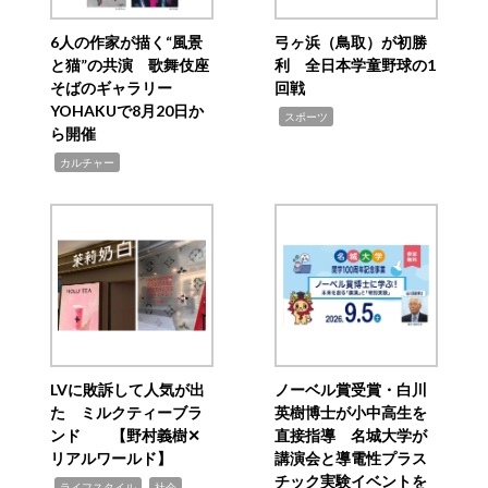
6人の作家が描く“風景
弓ヶ浜（鳥取）が初勝
と猫”の共演 歌舞伎座
利 全日本学童野球の1
そばのギャラリー
回戦
YOHAKUで8月20日か
,
スポーツ
ら開催
,
カルチャー
LVに敗訴して人気が出
ノーベル賞受賞・白川
た ミルクティーブラ
英樹博士が小中高生を
ンド 【野村義樹✕
直接指導 名城大学が
リアルワールド】
講演会と導電性プラス
チック実験イベントを
,
,
ライフスタイル
社会