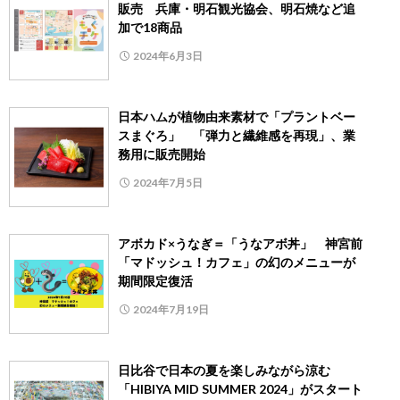
販売 兵庫・明石観光協会、明石焼など追
加で18商品
2024年6月3日
日本ハムが植物由来素材で「プラントベー
スまぐろ」 「弾力と繊維感を再現」、業
務用に販売開始
2024年7月5日
アボカド×うなぎ＝「うなアボ丼」 神宮前
「マドッシュ！カフェ」の幻のメニューが
期間限定復活
2024年7月19日
日比谷で日本の夏を楽しみながら涼む
「HIBIYA MID SUMMER 2024」がスタート