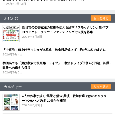
2025年10月23日
ふむふむ
もっと見る
四日市の公害克服の歴史を伝える絵本『スモックリン』制作プ
ロジェクト クラウドファンディングで支援を募集
2026年8月5日
「中東発」値上げラッシュが本格化 飲食料品値上げ、約3年ぶりの多さに
2026年8月4日
物価高でも「夏は家族で長距離ドライブ」 宿泊ドライブ予算4万円超、渋滞・
猛暑への備えも必須
2026年8月3日
カルチャー
もっと見る
6人の作家が描く“風景と猫”の共演 歌舞伎座そばのギャラリ
ーYOHAKUで8月20日から開催
2026年8月9日