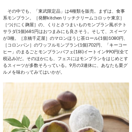
その中でも、「東武限定品」は4種類を販売。まずは、食事
系モンブラン。［発酵kitchen リッチクリームコロッケ東京］
［つけにく麹屋］の、くりとさつまいものモンブラン風ポテト
サラダ(1個)681円はおつまみにも良さそう。そして、スイーツ
が3種。［京橋千疋屋］のマロンほうじ茶ロール(1個)1080円、
［コロンバン］のワッフルモンブラン(1個)702円、「キーコー
ヒー」のまるごとモンブランパフェ(1杯)イートイン990円(全て
税込み)だ。そのほかにも、フェスにはモンブランをはじめとす
るスィーツが多数そろっている。9月の3連休に、あなたも栗グ
ルメを味わってみてはいかが。