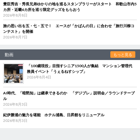
豊臣秀吉・秀長兄弟ゆかりの地を巡るスタンプラリーがスタート 和歌山市内5
カ所・近畿6カ所を巡り限定グッズをもらおう
2026年8月8日
旅の思い出を五・七・五で！ エースが「かばんの日」に合わせ「旅行川柳コ
ンテスト」を開催
2026年8月7日
動画
もっと見る
「100歳現役」目指すシニア1500人が集結 マンション管理代
務員イベント「うぇるねすシップ」
2026年8月4日
AI時代、「暗黙知」は継承できるのか 「デジブレ」説明会／ラウンドテーブ
ル
2026年8月3日
紀伊勝浦の魅力を堪能 ホテル浦島、日昇館をリニューアル
2026年8月3日