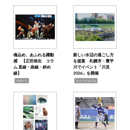
魂込め、あふれる躍動
新しい水辺の過ごし方
感 【正田裕生 コラ
を提案 札幌市・豊平
ム 直線・曲線・斜め
川でイベント「川見
線】
2026」を開催
,
,
スポーツ
ライフスタイル