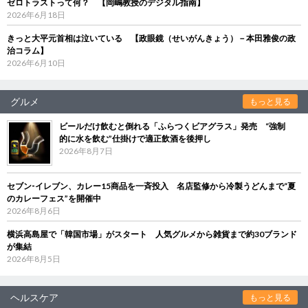
ゼロトラストって何？ 【岡嶋教授のデジタル指南】
2026年6月18日
きっと大平元首相は泣いている 【政眼鏡（せいがんきょう）－本田雅俊の政
治コラム】
2026年6月10日
グルメ
もっと見る
ビールだけ飲むと倒れる「ふらつくビアグラス」発売 “強制
的に水を飲む”仕掛けで適正飲酒を後押し
2026年8月7日
セブン‐イレブン、カレー15商品を一斉投入 名店監修から冷製うどんまで“夏
のカレーフェス”を開催中
2026年8月6日
横浜高島屋で「韓国市場」がスタート 人気グルメから雑貨まで約30ブランド
が集結
2026年8月5日
ヘルスケア
もっと見る