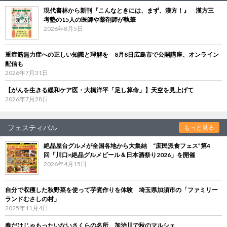
現代書林から新刊『こんなときには、まず、漢方！』 漢方三
考塾の15人の医師や薬剤師が執筆
2026年8月5日
重症筋無力症への正しい知識と理解を 8月8日広島市で公開講座、オンライン
配信も
2026年7月31日
【がんを生きる緩和ケア医・大橋洋平「足し算命」】天空を見上げて
2026年7月28日
フェスティバル
もっと見る
絶品屋台グルメが全国各地から大集結 “庶民派食フェス”第4
回「川口×絶品グルメビール＆日本酒祭り2026」を開催
2026年4月15日
自分で収穫した秋野菜を使って芋煮作りを体験 埼玉県加須市の「ファミリー
ランドむさしの村」
2025年11月4日
春だけじゃもったいないさくらの名所、加治川で秋のマルシェ