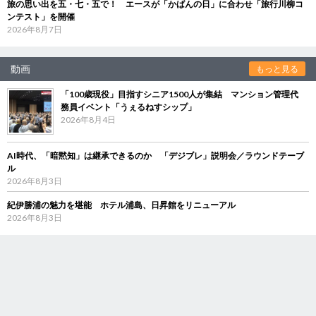
旅の思い出を五・七・五で！ エースが「かばんの日」に合わせ「旅行川柳コ
ンテスト」を開催
2026年8月7日
動画
もっと見る
「100歳現役」目指すシニア1500人が集結 マンション管理代
務員イベント「うぇるねすシップ」
2026年8月4日
AI時代、「暗黙知」は継承できるのか 「デジブレ」説明会／ラウンドテーブ
ル
2026年8月3日
紀伊勝浦の魅力を堪能 ホテル浦島、日昇館をリニューアル
2026年8月3日