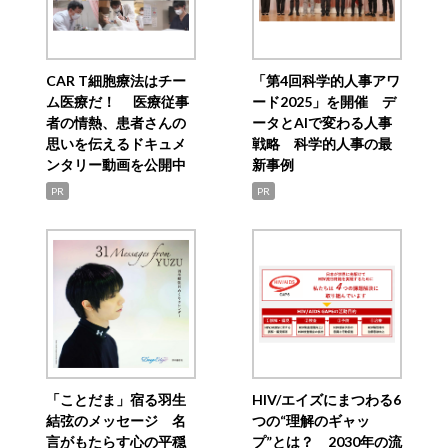
CAR T細胞療法はチー
「第4回科学的人事アワ
ム医療だ！ 医療従事
ード2025」を開催 デ
者の情熱、患者さんの
ータとAIで変わる人事
思いを伝えるドキュメ
戦略 科学的人事の最
ンタリー動画を公開中
新事例
PR
PR
「ことだま」宿る羽生
HIV/エイズにまつわる6
結弦のメッセージ 名
つの“理解のギャッ
言がもたらす心の平穏
プ”とは？ 2030年の流