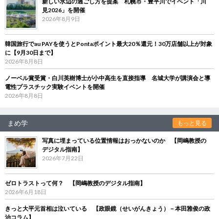
新しい水辺の過ごし方を提案 札幌市・豊平川でイベント「川
見2026」を開催
2026年8月9日
韓国旅行でau PAYを使うとPontaポイント最大20％還元！30万店舗以上が対象
に【9月30日まで】
2026年8月8日
ノーベル賞受賞・白川英樹博士が小中高生を直接指導 名城大学が講演会と導
電性プラスチック実験イベントを開催
2026年8月8日
まめ学
もっと見る
写真に埋まっている位置情報はおっかないのか 【岡嶋教授の
デジタル指南】
2026年7月22日
ゼロトラストって何？ 【岡嶋教授のデジタル指南】
2026年6月18日
きっと大平元首相は泣いている 【政眼鏡（せいがんきょう）－本田雅俊の政
治コラム】