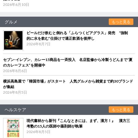
2026年6月10日
グルメ
もっと見る
ビールだけ飲むと倒れる「ふらつくビアグラス」発売 “強制
的に水を飲む”仕掛けで適正飲酒を後押し
2026年8月7日
セブン‐イレブン、カレー15商品を一斉投入 名店監修から冷製うどんまで“夏
のカレーフェス”を開催中
2026年8月6日
横浜高島屋で「韓国市場」がスタート 人気グルメから雑貨まで約30ブランド
が集結
2026年8月5日
ヘルスケア
もっと見る
現代書林から新刊『こんなときには、まず、漢方！』 漢方三
考塾の15人の医師や薬剤師が執筆
2026年8月5日