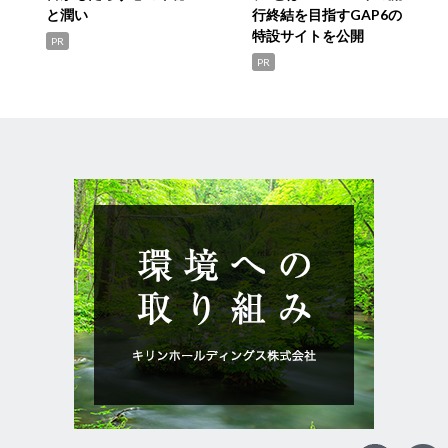
と潤い
行終結を目指すGAP6の
特設サイトを公開
PR
PR