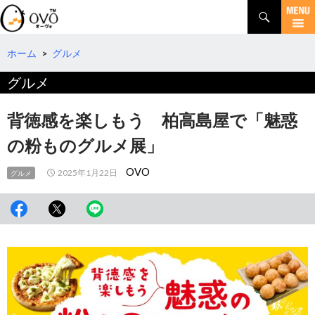
検
索
コ
ン
テ
ホーム
>
グルメ
ン
グルメ
ツ
へ
移
背徳感を楽しもう 柏高島屋で「魅惑
動
の粉ものグルメ展」
OVO
2025年1月22日
グルメ