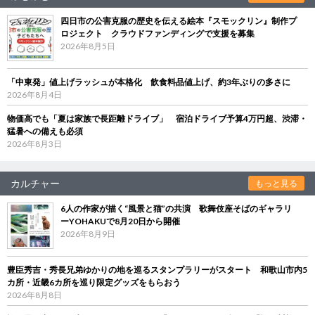
四日市の公害克服の歴史を伝える絵本『スモックリン』制作プ
ロジェクト クラウドファンディングで支援を募集
2026年8月5日
「中東発」値上げラッシュが本格化 飲食料品値上げ、約3年ぶりの多さに
2026年8月4日
物価高でも「夏は家族で長距離ドライブ」 宿泊ドライブ予算4万円超、渋滞・
猛暑への備えも必須
2026年8月3日
カルチャー
もっと見る
6人の作家が描く“風景と猫”の共演 歌舞伎座そばのギャラリ
ーYOHAKUで8月20日から開催
2026年8月9日
豊臣秀吉・秀長兄弟ゆかりの地を巡るスタンプラリーがスタート 和歌山市内5
カ所・近畿6カ所を巡り限定グッズをもらおう
2026年8月8日