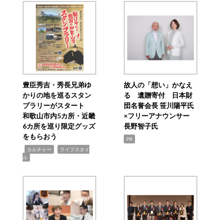
豊臣秀吉・秀長兄弟ゆ
故人の「想い」かなえ
かりの地を巡るスタン
る 遺贈寄付 日本財
プラリーがスタート
団名誉会長 笹川陽平氏
和歌山市内5カ所・近畿
×フリーアナウンサー
6カ所を巡り限定グッズ
長野智子氏
をもらおう
PR
,
,
カルチャー
ライフスタイ
ル