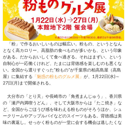
「粉」で作るおいしいものは幅広い。粉もの、というとなん
となく高カロリー、高脂肪の食べものが多いかも、という印象
がある。だからおいしくて食べ過ぎる。それはまずい、という
自制心が一応働くけれど、たまには背徳感を楽しむのも悪くな
い。全国から選りすぐった“粉もの”が千葉県の柏高島屋（高島
屋）に集結する
「魅惑の粉ものグルメ展」
が、1月22日(水)～
27日(月)まで開催される。
大分市の「とり天」や長崎市の「角煮まんじゅう」、香川県
の「瀬戸内満喫うどん」、そして大阪市からは「たこ焼き」な
ど、全国からごほうび感を味わえる粉ものがそろうほか、シュ
ークリームやアップルパイなどのスイーツもある。背徳感は美
味の裏返し。せっかく粉ものが一堂に会する機会は逃したくな