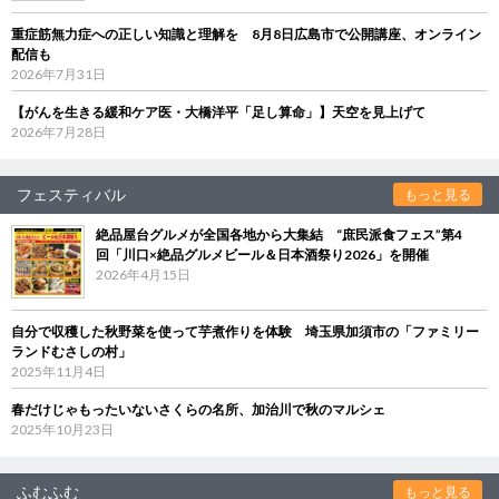
重症筋無力症への正しい知識と理解を 8月8日広島市で公開講座、オンライン
配信も
2026年7月31日
【がんを生きる緩和ケア医・大橋洋平「足し算命」】天空を見上げて
2026年7月28日
フェスティバル
もっと見る
絶品屋台グルメが全国各地から大集結 “庶民派食フェス”第4
回「川口×絶品グルメビール＆日本酒祭り2026」を開催
2026年4月15日
自分で収穫した秋野菜を使って芋煮作りを体験 埼玉県加須市の「ファミリー
ランドむさしの村」
2025年11月4日
春だけじゃもったいないさくらの名所、加治川で秋のマルシェ
2025年10月23日
ふむふむ
もっと見る