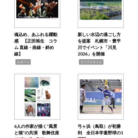
魂込め、あふれる躍動
新しい水辺の過ごし方
感 【正田裕生 コラ
を提案 札幌市・豊平
ム 直線・曲線・斜め
川でイベント「川見
線】
2026」を開催
,
,
スポーツ
ライフスタイル
6人の作家が描く“風景
弓ヶ浜（鳥取）が初勝
と猫”の共演 歌舞伎座
利 全日本学童野球の1