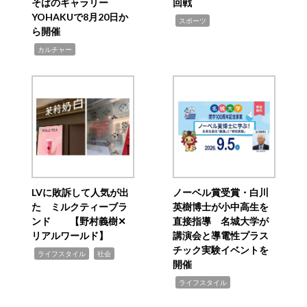
そばのギャラリー
回戦
YOHAKUで8月20日か
,
スポーツ
ら開催
,
カルチャー
LVに敗訴して人気が出
ノーベル賞受賞・白川
た ミルクティーブラ
英樹博士が小中高生を
ンド 【野村義樹✕
直接指導 名城大学が
リアルワールド】
講演会と導電性プラス
チック実験イベントを
,
,
ライフスタイル
社会
開催
,
ライフスタイル