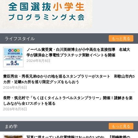
ライフスタイル
もっと見る
ノーベル賞受賞・白川英樹博士が小中高生を直接指導 名城大
学が講演会と導電性プラスチック実験イベントを開催
2026年8月8日
豊臣秀吉・秀長兄弟ゆかりの地を巡るスタンプラリーがスタート 和歌山市内5
カ所・近畿6カ所を巡り限定グッズをもらおう
2026年8月8日
長野・筑北村で「ちくほくタイムトラベルスタンプラリー」開催！謎解きを楽
しみながら全17スポットを巡る
2026年8月8日
まめ学
もっと見る
写真に埋まっている位置情報はおっかないのか 【岡嶋教授の