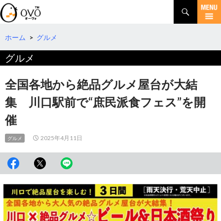
検
索
コ
ン
テ
ホーム
>
グルメ
ン
グルメ
ツ
へ
移
全国各地から絶品グルメ屋台が大結
動
集 川口駅前で“庶民派食フェス”を開
催
2025年4月11日
グルメ