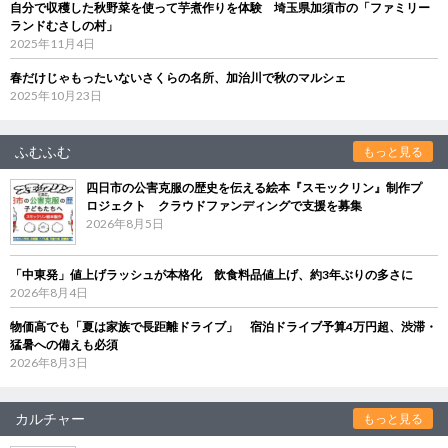
自分で収穫した秋野菜を使って芋煮作りを体験 埼玉県加須市の「ファミリー
ランドむさしの村」
2025年11月4日
春だけじゃもったいないさくらの名所、加治川で秋のマルシェ
2025年10月23日
ふむふむ
もっと見る
四日市の公害克服の歴史を伝える絵本『スモックリン』制作プ
ロジェクト クラウドファンディングで支援を募集
2026年8月5日
「中東発」値上げラッシュが本格化 飲食料品値上げ、約3年ぶりの多さに
2026年8月4日
物価高でも「夏は家族で長距離ドライブ」 宿泊ドライブ予算4万円超、渋滞・
猛暑への備えも必須
2026年8月3日
カルチャー
もっと見る