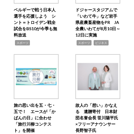
ベルギーで戦う日本人
ドジャースタジアムで
選手を応援しよう シ
「いわて牛」など岩手
ント＝トロイデン戦全
県産農畜産物をPR JA
試合をBS10が今季も無
全農いわてが8月10日～
料放送
12日に実施
,
,
,
スポーツ
スポーツ
ビジネス
旅の思い出を五・七・
故人の「想い」かなえ
五で！ エースが「か
る 遺贈寄付 日本財
ばんの日」に合わせ
団名誉会長 笹川陽平氏
「旅行川柳コンテス
×フリーアナウンサー
ト」を開催
長野智子氏