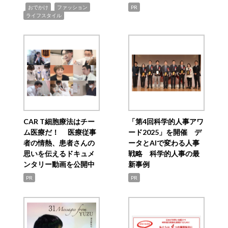
,
,
,
おでかけ
ファッション
PR
ライフスタイル
CAR T細胞療法はチー
「第4回科学的人事アワ
ム医療だ！ 医療従事
ード2025」を開催 デ
者の情熱、患者さんの
ータとAIで変わる人事
思いを伝えるドキュメ
戦略 科学的人事の最
ンタリー動画を公開中
新事例
PR
PR