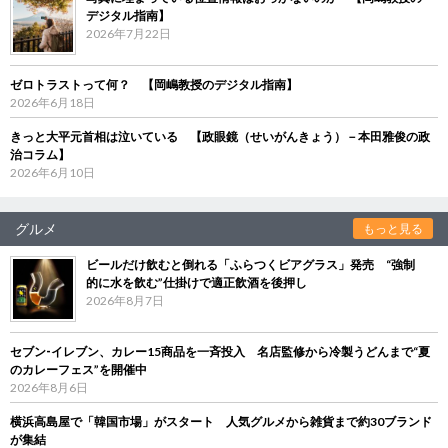
デジタル指南】
2026年7月22日
ゼロトラストって何？ 【岡嶋教授のデジタル指南】
2026年6月18日
きっと大平元首相は泣いている 【政眼鏡（せいがんきょう）－本田雅俊の政
治コラム】
2026年6月10日
グルメ
もっと見る
ビールだけ飲むと倒れる「ふらつくビアグラス」発売 “強制
的に水を飲む”仕掛けで適正飲酒を後押し
2026年8月7日
セブン‐イレブン、カレー15商品を一斉投入 名店監修から冷製うどんまで“夏
のカレーフェス”を開催中
2026年8月6日
横浜高島屋で「韓国市場」がスタート 人気グルメから雑貨まで約30ブランド
が集結