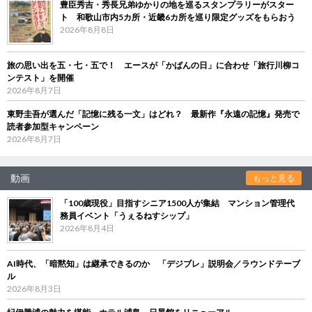
豊臣秀吉・秀長兄弟ゆかりの地を巡るスタンプラリーがスター
ト 和歌山市内5カ所・近畿6カ所を巡り限定グッズをもらおう
2026年8月8日
旅の思い出を五・七・五で！ エースが「かばんの日」に合わせ「旅行川柳コ
ンテスト」を開催
2026年8月7日
東野圭吾が選んだ「記憶に残る一文」はどれ？ 最新作『永遠の記憶』発売で
読者参加型キャンペーン
2026年8月7日
動画
もっと見る
「100歳現役」目指すシニア1500人が集結 マンション管理代
務員イベント「うぇるねすシップ」
2026年8月4日
AI時代、「暗黙知」は継承できるのか 「デジブレ」説明会／ラウンドテーブ
ル
2026年8月3日