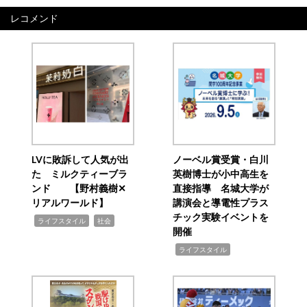
レコメンド
LVに敗訴して人気が出
ノーベル賞受賞・白川
た ミルクティーブラ
英樹博士が小中高生を
ンド 【野村義樹✕
直接指導 名城大学が
リアルワールド】
講演会と導電性プラス
チック実験イベントを
,
,
ライフスタイル
社会
開催
,
ライフスタイル