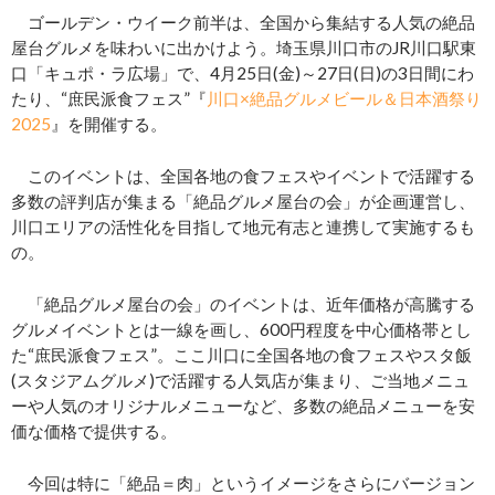
ゴールデン・ウイーク前半は、全国から集結する人気の絶品
屋台グルメを味わいに出かけよう。埼玉県川口市のJR川口駅東
口「キュポ・ラ広場」で、4月25日(金)～27日(日)の3日間にわ
たり、“庶民派食フェス”『
川口×絶品グルメビール＆日本酒祭り
2025
』を開催する。
このイベントは、全国各地の食フェスやイベントで活躍する
多数の評判店が集まる「絶品グルメ屋台の会」が企画運営し、
川口エリアの活性化を目指して地元有志と連携して実施するも
の。
「絶品グルメ屋台の会」のイベントは、近年価格が高騰する
グルメイベントとは一線を画し、600円程度を中心価格帯とし
た“庶民派食フェス”。ここ川口に全国各地の食フェスやスタ飯
(スタジアムグルメ)で活躍する人気店が集まり、ご当地メニュ
ーや人気のオリジナルメニューなど、多数の絶品メニューを安
価な価格で提供する。
今回は特に「絶品＝肉」というイメージをさらにバージョン