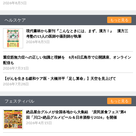
2026年8月5日
ヘルスケア
もっと見る
現代書林から新刊『こんなときには、まず、漢方！』 漢方三
考塾の15人の医師や薬剤師が執筆
2026年8月5日
重症筋無力症への正しい知識と理解を 8月8日広島市で公開講座、オンライン
配信も
2026年7月31日
【がんを生きる緩和ケア医・大橋洋平「足し算命」】天空を見上げて
2026年7月28日
フェスティバル
もっと見る
絶品屋台グルメが全国各地から大集結 “庶民派食フェス”第4
回「川口×絶品グルメビール＆日本酒祭り2026」を開催
2026年4月15日