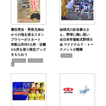
豊臣秀吉・秀長兄弟ゆ
始球式の杉谷拳士さ
かりの地を巡るスタン
ん、野球に熱い思い
プラリーがスタート
全日本学童軟式野球大
和歌山市内5カ所・近畿
会 マクドナルド・トー
6カ所を巡り限定グッズ
ナメントが開幕
をもらおう
,
スポーツ
,
,
カルチャー
ライフスタイ
ル