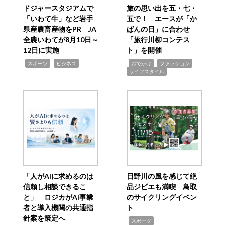
ドジャースタジアムで
旅の思い出を五・七・
「いわて牛」など岩手
五で！ エースが「か
県産農畜産物をPR JA
ばんの日」に合わせ
全農いわてが8月10日～
「旅行川柳コンテス
12日に実施
ト」を開催
,
,
,
,
,
スポーツ
ビジネス
おでかけ
ファッション
ライフスタイル
「人がAIに求めるのは
日野川の風を感じて絶
信頼し相談できるこ
品ジビエも満喫 鳥取
と」 ロジカがAI事業
のサイクリングイベン
者と導入機関の共通指
ト
針案を策定へ
,
スポーツ