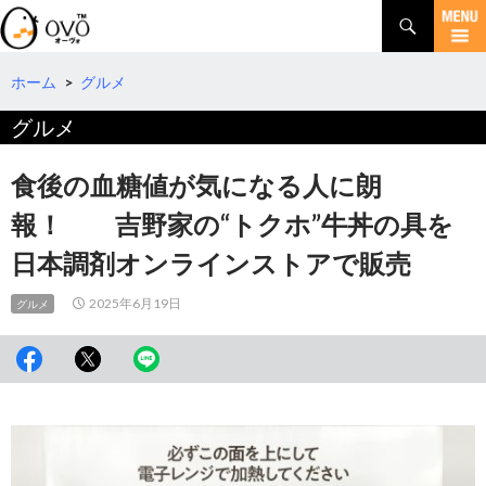
検
索
コ
ン
テ
ホーム
>
グルメ
ン
グルメ
ツ
へ
移
食後の血糖値が気になる人に朗
動
報！ 吉野家の“トクホ”牛丼の具を
日本調剤オンラインストアで販売
2025年6月19日
グルメ