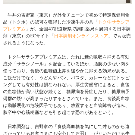
牛丼の吉野家（東京）が外食チェーンで初めて特定保健用食
品（トクホ）の認可を獲得した冷凍牛丼の具「
トク牛サラシア
プレミアム
」が、全国47都道府県で調剤薬局を展開する日本調
剤（東京）のECサイト「
日本調剤オンラインストア
」でも販売
されるようになった。
トク牛サラシアプレミアムは、たれに糖の吸収を抑える有効
成分「サラシノール」を配合しているほか、脂肪の少ない肉を
使っており、食後の血糖値上昇を緩やかに抑える効果がある。
ご飯だけでなく、うどんやパン、パスタ、カレーなどにトッピ
ングしても有効性は損なわれない。厚生労働省によると、食後
の血糖値が高い状態が続くと、糖尿病を発症したり、糖尿病予
備群の疑いが高まったりするとされている。また、食後高血糖
は動脈硬化の危険因子でもあり、放置すると血管障害が進み、
脳卒中や心筋梗塞などを引き起こす恐れがあるという。
日本調剤は、吉野家の「食後高血糖を気にして丼ものから遠
ざかっているお客さまにも安心してお召し上がりいただける牛