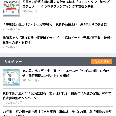
四日市の公害克服の歴史を伝える絵本『スモックリン』制作プ
ロジェクト クラウドファンディングで支援を募集
2026年8月5日
「中東発」値上げラッシュが本格化 飲食料品値上げ、約3年ぶりの多さに
2026年8月4日
物価高でも「夏は家族で長距離ドライブ」 宿泊ドライブ予算4万円超、渋滞・
猛暑への備えも必須
2026年8月3日
カルチャー
もっと見る
旅の思い出を五・七・五で！ エースが「かばんの日」に合わ
せ「旅行川柳コンテスト」を開催
2026年8月7日
東野圭吾が選んだ「記憶に残る一文」はどれ？ 最新作『永遠の記憶』発売で
読者参加型キャンペーン
2026年8月7日
55年間、京の街を走り続けてきた車両 嵐山線・モボ301形、運行開始55周年