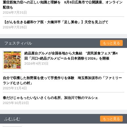
重症筋無力症への正しい知識と理解を 8月8日広島市で公開講座、オンライン
配信も
2026年7月31日
【がんを生きる緩和ケア医・大橋洋平「足し算命」】天空を見上げて
2026年7月28日
フェスティバル
もっと見る
絶品屋台グルメが全国各地から大集結 “庶民派食フェス”第4
回「川口×絶品グルメビール＆日本酒祭り2026」を開催
2026年4月15日
自分で収穫した秋野菜を使って芋煮作りを体験 埼玉県加須市の「ファミリー
ランドむさしの村」
2025年11月4日
春だけじゃもったいないさくらの名所、加治川で秋のマルシェ
2025年10月23日
ふむふむ
もっと見る