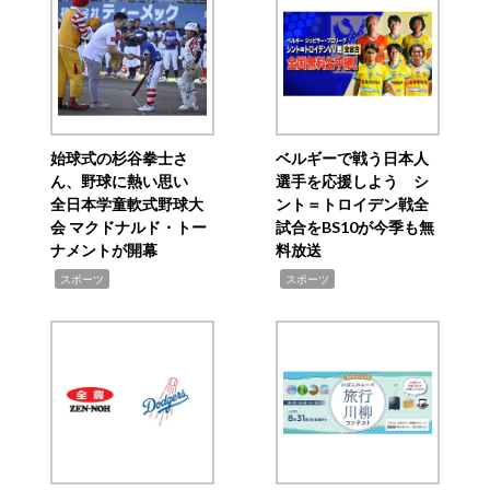
始球式の杉谷拳士さ
ベルギーで戦う日本人
ん、野球に熱い思い
選手を応援しよう シ
全日本学童軟式野球大
ント＝トロイデン戦全
会 マクドナルド・トー
試合をBS10が今季も無
ナメントが開幕
料放送
,
,
スポーツ
スポーツ