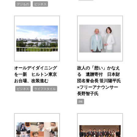
,
,
デジもの
ビジネス
オールデイダイニング
故人の「想い」かなえ
を一新 ヒルトン東京
る 遺贈寄付 日本財
お台場、改装進む
団名誉会長 笹川陽平氏
×フリーアナウンサー
,
,
ビジネス
ライフスタイル
長野智子氏
PR