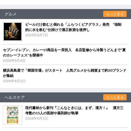
グルメ
もっと見る
ビールだけ飲むと倒れる「ふらつくビアグラス」発売 “強制
的に水を飲む”仕掛けで適正飲酒を後押し
2026年8月7日
セブン‐イレブン、カレー15商品を一斉投入 名店監修から冷製うどんまで“夏
のカレーフェス”を開催中
2026年8月6日
横浜高島屋で「韓国市場」がスタート 人気グルメから雑貨まで約30ブランド
が集結
2026年8月5日
ヘルスケア
もっと見る
現代書林から新刊『こんなときには、まず、漢方！』 漢方三
考塾の15人の医師や薬剤師が執筆
2026年8月5日