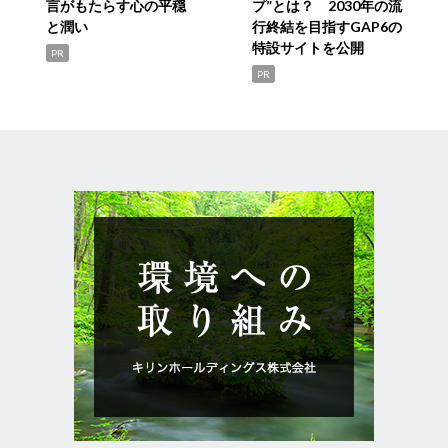
言がもたらす心の平穏
プ”とは？ 2030年の流
と潤い
行終結を目指すGAP6の
特設サイトを公開
PR
PR