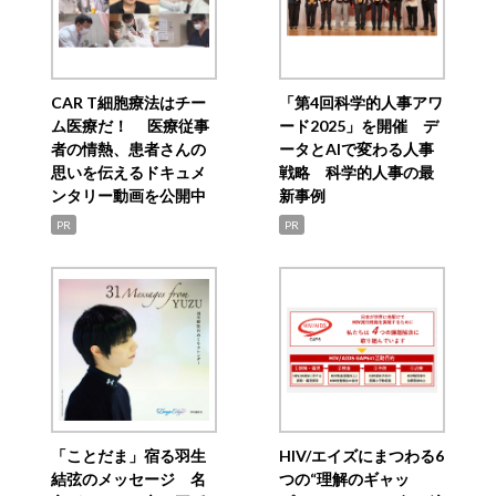
CAR T細胞療法はチー
「第4回科学的人事アワ
ム医療だ！ 医療従事
ード2025」を開催 デ
者の情熱、患者さんの
ータとAIで変わる人事
思いを伝えるドキュメ
戦略 科学的人事の最
ンタリー動画を公開中
新事例
PR
PR
「ことだま」宿る羽生
HIV/エイズにまつわる6
結弦のメッセージ 名
つの“理解のギャッ