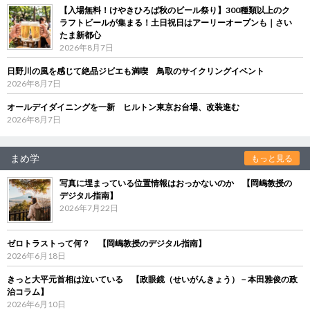
【入場無料！けやきひろば秋のビール祭り】300種類以上のク
ラフトビールが集まる！土日祝日はアーリーオープンも｜さい
たま新都心
2026年8月7日
日野川の風を感じて絶品ジビエも満喫 鳥取のサイクリングイベント
2026年8月7日
オールデイダイニングを一新 ヒルトン東京お台場、改装進む
2026年8月7日
まめ学
もっと見る
写真に埋まっている位置情報はおっかないのか 【岡嶋教授の
デジタル指南】
2026年7月22日
ゼロトラストって何？ 【岡嶋教授のデジタル指南】
2026年6月18日
きっと大平元首相は泣いている 【政眼鏡（せいがんきょう）－本田雅俊の政
治コラム】
2026年6月10日