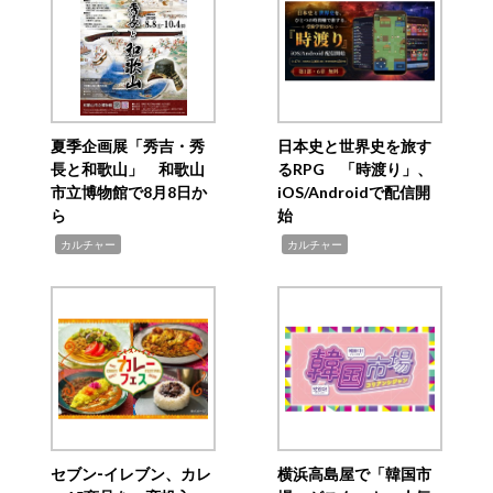
夏季企画展「秀吉・秀
日本史と世界史を旅す
長と和歌山」 和歌山
るRPG 「時渡り」、
市立博物館で8月8日か
iOS/Androidで配信開
ら
始
,
,
カルチャー
カルチャー
セブン‐イレブン、カレ
横浜高島屋で「韓国市