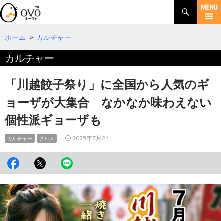
検
索
コ
ン
テ
ホーム
>
カルチャー
ン
カルチャー
ツ
へ
移
「川越餃子祭り」に全国から人気のギ
動
ョーザが大集合 なかなか味わえない
個性派ギョーザも
2025年7月24日
カルチャー
グルメ