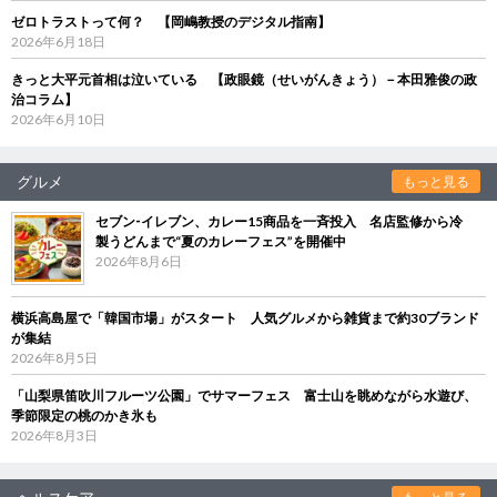
ゼロトラストって何？ 【岡嶋教授のデジタル指南】
2026年6月18日
きっと大平元首相は泣いている 【政眼鏡（せいがんきょう）－本田雅俊の政
治コラム】
2026年6月10日
グルメ
もっと見る
セブン‐イレブン、カレー15商品を一斉投入 名店監修から冷
製うどんまで“夏のカレーフェス”を開催中
2026年8月6日
横浜高島屋で「韓国市場」がスタート 人気グルメから雑貨まで約30ブランド
が集結
2026年8月5日
「山梨県笛吹川フルーツ公園」でサマーフェス 富士山を眺めながら水遊び、
季節限定の桃のかき氷も
2026年8月3日