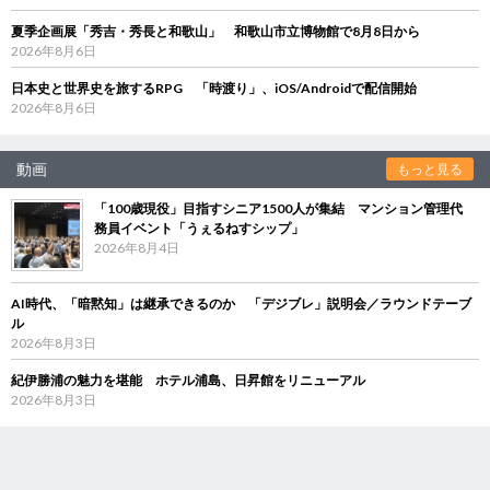
夏季企画展「秀吉・秀長と和歌山」 和歌山市立博物館で8月8日から
2026年8月6日
日本史と世界史を旅するRPG 「時渡り」、iOS/Androidで配信開始
2026年8月6日
動画
もっと見る
「100歳現役」目指すシニア1500人が集結 マンション管理代
務員イベント「うぇるねすシップ」
2026年8月4日
AI時代、「暗黙知」は継承できるのか 「デジブレ」説明会／ラウンドテーブ
ル
2026年8月3日
紀伊勝浦の魅力を堪能 ホテル浦島、日昇館をリニューアル
2026年8月3日