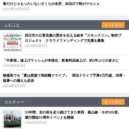
春だけじゃもったいないさくらの名所、加治川で秋のマルシェ
2025年10月23日
ふむふむ
もっと見る
四日市の公害克服の歴史を伝える絵本『スモックリン』制作プ
ロジェクト クラウドファンディングで支援を募集
2026年8月5日
「中東発」値上げラッシュが本格化 飲食料品値上げ、約3年ぶりの多さに
2026年8月4日
物価高でも「夏は家族で長距離ドライブ」 宿泊ドライブ予算4万円超、渋滞・
猛暑への備えも必須
2026年8月3日
カルチャー
もっと見る
55年間、京の街を走り続けてきた車両 嵐山線・モボ301形、
運行開始55周年イベントを開催
2026年8月6日