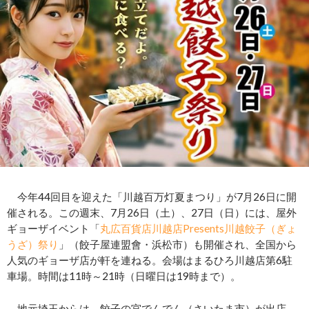
今年44回目を迎えた「川越百万灯夏まつり」が7月26日に開
催される。この週末、7月26日（土）、27日（日）には、屋外
ギョーザイベント「
丸広百貨店川越店Presents川越餃子（ぎょ
うざ）祭り
」（餃子屋連盟會・浜松市）も開催され、全国から
人気のギョーザ店が軒を連ねる。会場はまるひろ川越店第6駐
車場。時間は11時～21時（日曜日は19時まで）。
地元埼玉からは、餃子の宮でんでん（さいたま市）が出店。