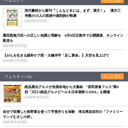
ヘルスケア
もっと見る
現代書林から新刊『こんなときには、まず、漢方！』 漢方三
考塾の15人の医師や薬剤師が執筆
2026年8月5日
重症筋無力症への正しい知識と理解を 8月8日広島市で公開講座、オンライン
配信も
2026年7月31日
【がんを生きる緩和ケア医・大橋洋平「足し算命」】天空を見上げて
2026年7月28日
フェスティバル
もっと見る
絶品屋台グルメが全国各地から大集結 “庶民派食フェス”第4
回「川口×絶品グルメビール＆日本酒祭り2026」を開催
2026年4月15日
自分で収穫した秋野菜を使って芋煮作りを体験 埼玉県加須市の「ファミリー
ランドむさしの村」
2025年11月4日