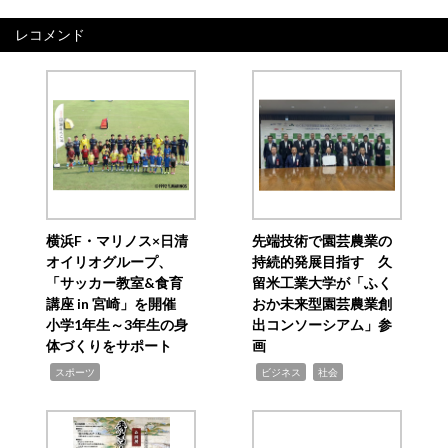
レコメンド
横浜F・マリノス×日清
先端技術で園芸農業の
オイリオグループ、
持続的発展目指す 久
「サッカー教室&食育
留米工業大学が「ふく
講座 in 宮崎」を開催
おか未来型園芸農業創
小学1年生～3年生の身
出コンソーシアム」参
体づくりをサポート
画
,
,
,
スポーツ
ビジネス
社会