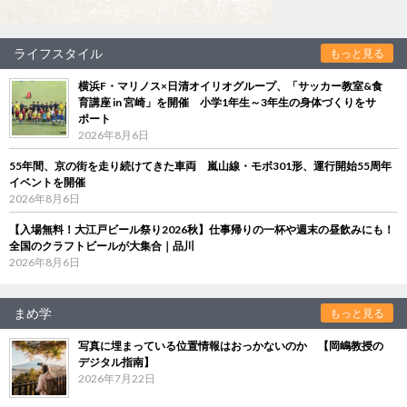
ライフスタイル
もっと見る
横浜F・マリノス×日清オイリオグループ、「サッカー教室&食
育講座 in 宮崎」を開催 小学1年生～3年生の身体づくりをサ
ポート
2026年8月6日
55年間、京の街を走り続けてきた車両 嵐山線・モボ301形、運行開始55周年
イベントを開催
2026年8月6日
【入場無料！大江戸ビール祭り2026秋】仕事帰りの一杯や週末の昼飲みにも！
全国のクラフトビールが大集合｜品川
2026年8月6日
まめ学
もっと見る
写真に埋まっている位置情報はおっかないのか 【岡嶋教授の
デジタル指南】
2026年7月22日