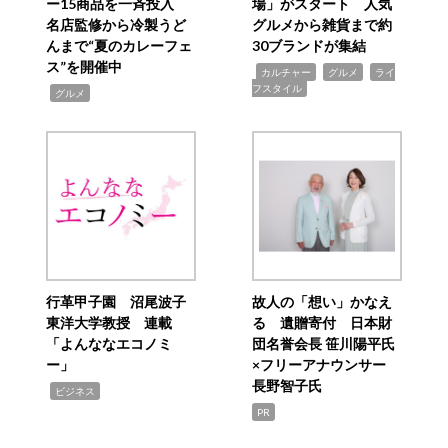
ー15商品を一斉投入
場」がスタート 人気
名店監修から冷製うど
グルメから雑貨まで約
んまで“夏のカレーフェ
30ブランドが集結
ス”を開催中
,
,
,
カルチャー
グルメ
ライ
フスタイル
,
グルメ
行革甲子園 沼尾波子
故人の「想い」かなえ
東洋大学教授 連載
る 遺贈寄付 日本財
「よんななエコノミ
団名誉会長 笹川陽平氏
ー」
×フリーアナウンサー
長野智子氏
,
ビジネス
PR