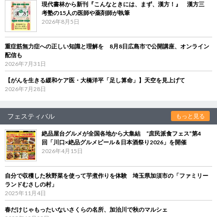
現代書林から新刊『こんなときには、まず、漢方！』 漢方三
考塾の15人の医師や薬剤師が執筆
2026年8月5日
重症筋無力症への正しい知識と理解を 8月8日広島市で公開講座、オンライン
配信も
2026年7月31日
【がんを生きる緩和ケア医・大橋洋平「足し算命」】天空を見上げて
2026年7月28日
フェスティバル
もっと見る
絶品屋台グルメが全国各地から大集結 “庶民派食フェス”第4
回「川口×絶品グルメビール＆日本酒祭り2026」を開催
2026年4月15日
自分で収穫した秋野菜を使って芋煮作りを体験 埼玉県加須市の「ファミリー
ランドむさしの村」
2025年11月4日
春だけじゃもったいないさくらの名所、加治川で秋のマルシェ