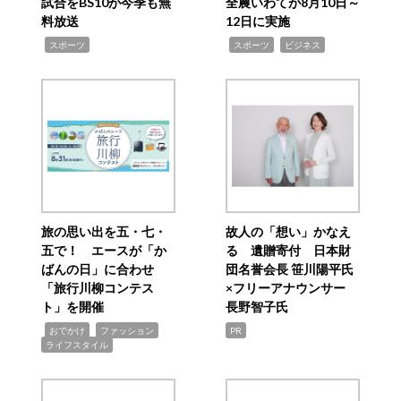
試合をBS10が今季も無
全農いわてが8月10日～
料放送
12日に実施
,
,
,
スポーツ
スポーツ
ビジネス
旅の思い出を五・七・
故人の「想い」かなえ
五で！ エースが「か
る 遺贈寄付 日本財
ばんの日」に合わせ
団名誉会長 笹川陽平氏
「旅行川柳コンテス
×フリーアナウンサー
ト」を開催
長野智子氏
,
,
,
おでかけ
ファッション
PR
ライフスタイル