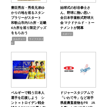
豊臣秀吉・秀長兄弟ゆ
始球式の杉谷拳士さ
かりの地を巡るスタン
ん、野球に熱い思い
プラリーがスタート
全日本学童軟式野球大
和歌山市内5カ所・近畿
会 マクドナルド・トー
6カ所を巡り限定グッズ
ナメントが開幕
をもらおう
,
スポーツ
,
,
カルチャー
ライフスタイ
ル
ベルギーで戦う日本人
ドジャースタジアムで
選手を応援しよう シ
「いわて牛」など岩手
ント＝トロイデン戦全
県産農畜産物をPR JA