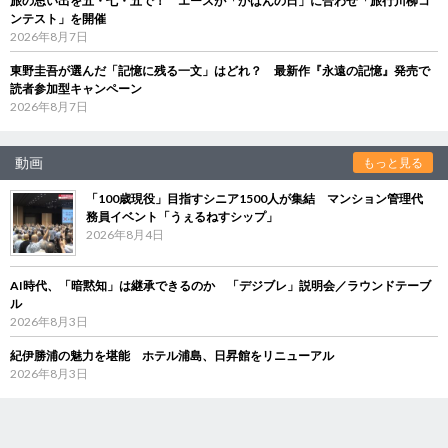
旅の思い出を五・七・五で！ エースが「かばんの日」に合わせ「旅行川柳コ
ンテスト」を開催
2026年8月7日
東野圭吾が選んだ「記憶に残る一文」はどれ？ 最新作『永遠の記憶』発売で
読者参加型キャンペーン
2026年8月7日
動画
もっと見る
「100歳現役」目指すシニア1500人が集結 マンション管理代
務員イベント「うぇるねすシップ」
2026年8月4日
AI時代、「暗黙知」は継承できるのか 「デジブレ」説明会／ラウンドテーブ
ル
2026年8月3日
紀伊勝浦の魅力を堪能 ホテル浦島、日昇館をリニューアル
2026年8月3日