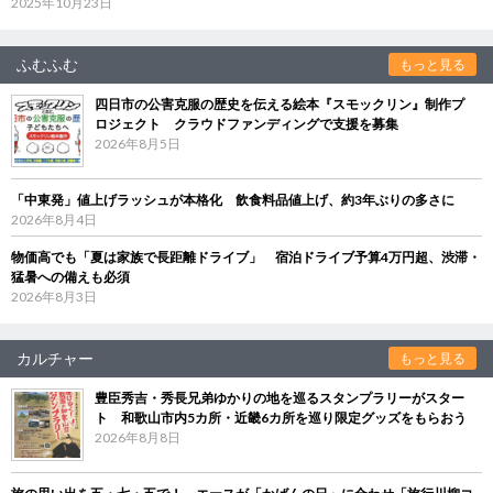
2025年10月23日
ふむふむ
もっと見る
四日市の公害克服の歴史を伝える絵本『スモックリン』制作プ
ロジェクト クラウドファンディングで支援を募集
2026年8月5日
「中東発」値上げラッシュが本格化 飲食料品値上げ、約3年ぶりの多さに
2026年8月4日
物価高でも「夏は家族で長距離ドライブ」 宿泊ドライブ予算4万円超、渋滞・
猛暑への備えも必須
2026年8月3日
カルチャー
もっと見る
豊臣秀吉・秀長兄弟ゆかりの地を巡るスタンプラリーがスター
ト 和歌山市内5カ所・近畿6カ所を巡り限定グッズをもらおう
2026年8月8日