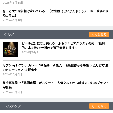
2026年6月18日
きっと大平元首相は泣いている 【政眼鏡（せいがんきょう）－本田雅俊の政
治コラム】
2026年6月10日
グルメ
もっと見る
ビールだけ飲むと倒れる「ふらつくビアグラス」発売 “強制
的に水を飲む”仕掛けで適正飲酒を後押し
2026年8月7日
セブン‐イレブン、カレー15商品を一斉投入 名店監修から冷製うどんまで“夏
のカレーフェス”を開催中
2026年8月6日
横浜高島屋で「韓国市場」がスタート 人気グルメから雑貨まで約30ブランド
が集結
2026年8月5日
ヘルスケア
もっと見る