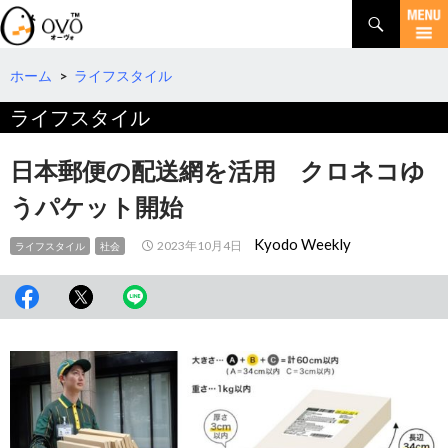
検
索
コ
ン
テ
ホーム
>
ライフスタイル
ン
ライフスタイル
ツ
へ
移
日本郵便の配送網を活用 クロネコゆ
動
うパケット開始
Kyodo Weekly
2023年10月4日
ライフスタイル
社会