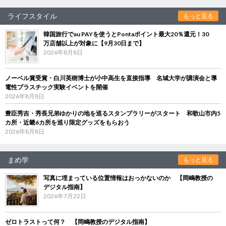
ライフスタイル
もっと見る
韓国旅行でau PAYを使うとPontaポイント最大20％還元！30
万店舗以上が対象に【9月30日まで】
2026年8月8日
ノーベル賞受賞・白川英樹博士が小中高生を直接指導 名城大学が講演会と導
電性プラスチック実験イベントを開催
2026年8月8日
豊臣秀吉・秀長兄弟ゆかりの地を巡るスタンプラリーがスタート 和歌山市内5
カ所・近畿6カ所を巡り限定グッズをもらおう
2026年8月8日
まめ学
もっと見る
写真に埋まっている位置情報はおっかないのか 【岡嶋教授の
デジタル指南】
2026年7月22日
ゼロトラストって何？ 【岡嶋教授のデジタル指南】