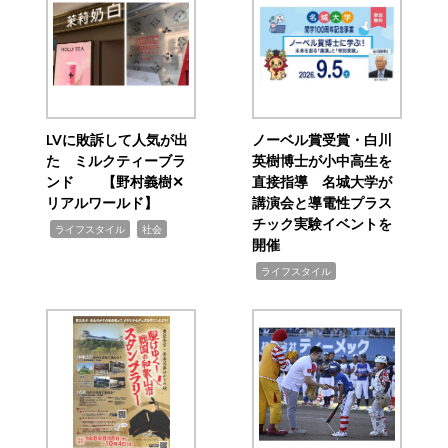
LVに敗訴して人気が出
ノーベル賞受賞・白川
た ミルクティーブラ
英樹博士が小中高生を
ンド 【野村義樹✕
直接指導 名城大学が
リアルワールド】
講演会と導電性プラス
チック実験イベントを
,
,
ライフスタイル
社会
開催
,
ライフスタイル