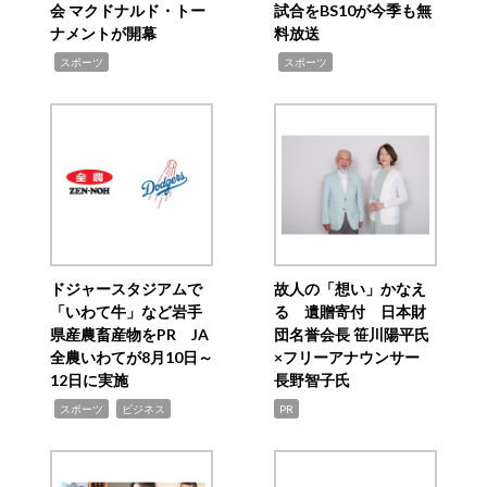
会 マクドナルド・トー
試合をBS10が今季も無
ナメントが開幕
料放送
,
,
スポーツ
スポーツ
ドジャースタジアムで
故人の「想い」かなえ
「いわて牛」など岩手
る 遺贈寄付 日本財
県産農畜産物をPR JA
団名誉会長 笹川陽平氏
全農いわてが8月10日～
×フリーアナウンサー
12日に実施
長野智子氏
,
,
スポーツ
ビジネス
PR