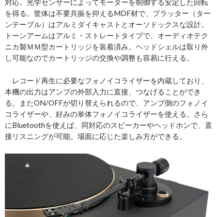
対応。光学センサーによってモーターを制御する安定した回転
を得る。筐体は不要共振を抑えるMDF材で、プラッター（ター
ンテーブル）はアルミダイキャストとオーソドックスな設計。
トーンアームはアルミ・ストレートタイプで、オーディオテク
ニカ製ＭＭ型カートリッジを装着済み。ヘッドシェルは取り外
し可能なのでカートリッジの交換や調整も容易に行える。
レコード再生に必要なフォノイコライザーを内蔵しており、
本機の出力はアンプの外部入力に直接、つなげることができ
る。またON/OFFが切り替えられるので、アンプ側のフォノイ
コライザーや、好みの単体フォノイコライザーを使える。さら
にBluetoothを使えば、同対応のスピーカーやヘッドホンで、直
接リスニングが可能。場面に応じた楽しみ方ができる。