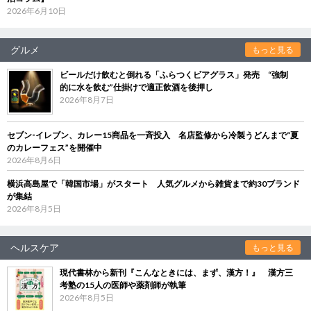
2026年6月10日
グルメ
もっと見る
ビールだけ飲むと倒れる「ふらつくビアグラス」発売 “強制
的に水を飲む”仕掛けで適正飲酒を後押し
2026年8月7日
セブン‐イレブン、カレー15商品を一斉投入 名店監修から冷製うどんまで“夏
のカレーフェス”を開催中
2026年8月6日
横浜高島屋で「韓国市場」がスタート 人気グルメから雑貨まで約30ブランド
が集結
2026年8月5日
ヘルスケア
もっと見る
現代書林から新刊『こんなときには、まず、漢方！』 漢方三
考塾の15人の医師や薬剤師が執筆
2026年8月5日