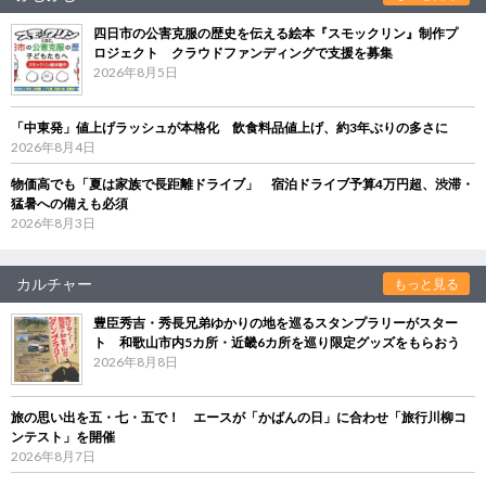
四日市の公害克服の歴史を伝える絵本『スモックリン』制作プ
ロジェクト クラウドファンディングで支援を募集
2026年8月5日
「中東発」値上げラッシュが本格化 飲食料品値上げ、約3年ぶりの多さに
2026年8月4日
物価高でも「夏は家族で長距離ドライブ」 宿泊ドライブ予算4万円超、渋滞・
猛暑への備えも必須
2026年8月3日
カルチャー
もっと見る
豊臣秀吉・秀長兄弟ゆかりの地を巡るスタンプラリーがスター
ト 和歌山市内5カ所・近畿6カ所を巡り限定グッズをもらおう
2026年8月8日
旅の思い出を五・七・五で！ エースが「かばんの日」に合わせ「旅行川柳コ
ンテスト」を開催
2026年8月7日