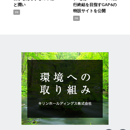
と潤い
行終結を目指すGAP6の
特設サイトを公開
PR
PR