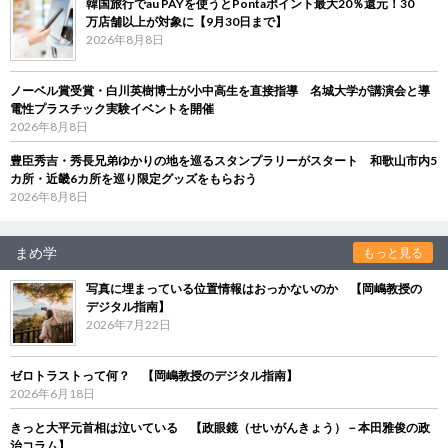
韓国旅行でau PAYを使うとPontaポイント最大20％還元！30
万店舗以上が対象に【9月30日まで】
2026年8月8日
ノーベル賞受賞・白川英樹博士が小中高生を直接指導 名城大学が講演会と導
電性プラスチック実験イベントを開催
2026年8月8日
豊臣秀吉・秀長兄弟ゆかりの地を巡るスタンプラリーがスタート 和歌山市内5
カ所・近畿6カ所を巡り限定グッズをもらおう
2026年8月8日
まめ学
もっと見る
写真に埋まっている位置情報はおっかないのか 【岡嶋教授の
デジタル指南】
2026年7月22日
ゼロトラストって何？ 【岡嶋教授のデジタル指南】
2026年6月18日
きっと大平元首相は泣いている 【政眼鏡（せいがんきょう）－本田雅俊の政
治コラム】