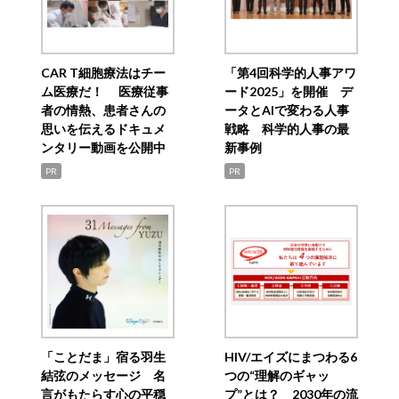
CAR T細胞療法はチー
「第4回科学的人事アワ
ム医療だ！ 医療従事
ード2025」を開催 デ
者の情熱、患者さんの
ータとAIで変わる人事
思いを伝えるドキュメ
戦略 科学的人事の最
ンタリー動画を公開中
新事例
PR
PR
「ことだま」宿る羽生
HIV/エイズにまつわる6
結弦のメッセージ 名
つの“理解のギャッ
言がもたらす心の平穏
プ”とは？ 2030年の流