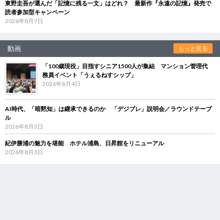
東野圭吾が選んだ「記憶に残る一文」はどれ？ 最新作『永遠の記憶』発売で
読者参加型キャンペーン
2026年8月7日
動画
もっと見る
「100歳現役」目指すシニア1500人が集結 マンション管理代
務員イベント「うぇるねすシップ」
2026年8月4日
AI時代、「暗黙知」は継承できるのか 「デジブレ」説明会／ラウンドテーブ
ル
2026年8月3日
紀伊勝浦の魅力を堪能 ホテル浦島、日昇館をリニューアル
2026年8月3日