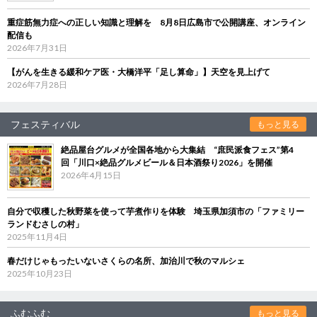
重症筋無力症への正しい知識と理解を 8月8日広島市で公開講座、オンライン
配信も
2026年7月31日
【がんを生きる緩和ケア医・大橋洋平「足し算命」】天空を見上げて
2026年7月28日
フェスティバル
もっと見る
絶品屋台グルメが全国各地から大集結 “庶民派食フェス”第4
回「川口×絶品グルメビール＆日本酒祭り2026」を開催
2026年4月15日
自分で収穫した秋野菜を使って芋煮作りを体験 埼玉県加須市の「ファミリー
ランドむさしの村」
2025年11月4日
春だけじゃもったいないさくらの名所、加治川で秋のマルシェ
2025年10月23日
ふむふむ
もっと見る