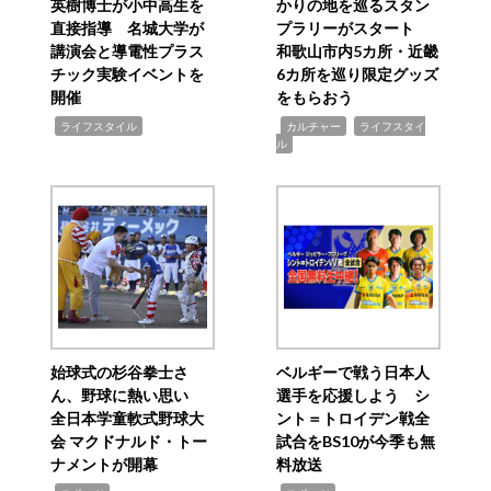
英樹博士が小中高生を
かりの地を巡るスタン
直接指導 名城大学が
プラリーがスタート
講演会と導電性プラス
和歌山市内5カ所・近畿
チック実験イベントを
6カ所を巡り限定グッズ
開催
をもらおう
,
,
,
ライフスタイル
カルチャー
ライフスタイ
ル
始球式の杉谷拳士さ
ベルギーで戦う日本人
ん、野球に熱い思い
選手を応援しよう シ
全日本学童軟式野球大
ント＝トロイデン戦全
会 マクドナルド・トー
試合をBS10が今季も無
ナメントが開幕
料放送