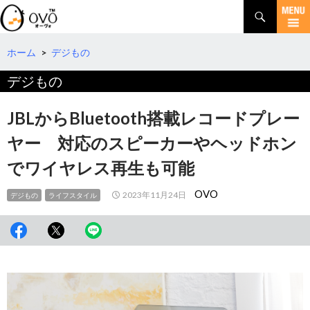
検
索
コ
ン
テ
ホーム
>
デジもの
ン
デジもの
ツ
へ
移
JBLからBluetooth搭載レコードプレー
動
ヤー 対応のスピーカーやヘッドホン
でワイヤレス再生も可能
OVO
2023年11月24日
デジもの
ライフスタイル