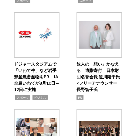
,
,
スポーツ
スポーツ
ドジャースタジアムで
故人の「想い」かなえ
「いわて牛」など岩手
る 遺贈寄付 日本財
県産農畜産物をPR JA
団名誉会長 笹川陽平氏
全農いわてが8月10日～
×フリーアナウンサー
12日に実施
長野智子氏
,
,
スポーツ
ビジネス
PR