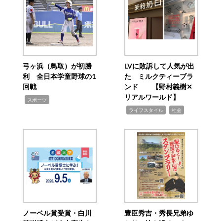
弓ヶ浜（鳥取）が初勝
LVに敗訴して人気が出
利 全日本学童野球の1
た ミルクティーブラ
回戦
ンド 【野村義樹✕
リアルワールド】
,
スポーツ
,
,
ライフスタイル
社会
ノーベル賞受賞・白川
豊臣秀吉・秀長兄弟ゆ