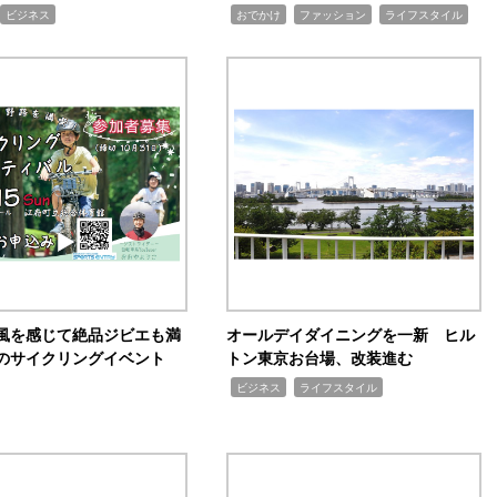
,
,
,
ビジネス
おでかけ
ファッション
ライフスタイル
風を感じて絶品ジビエも満
オールデイダイニングを一新 ヒル
のサイクリングイベント
トン東京お台場、改装進む
,
,
ビジネス
ライフスタイル