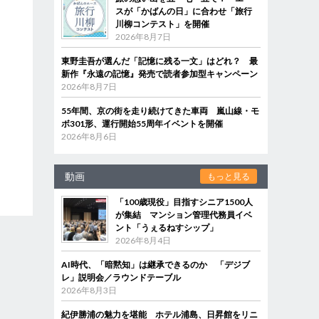
スが「かばんの日」に合わせ「旅行
川柳コンテスト」を開催
2026年8月7日
東野圭吾が選んだ「記憶に残る一文」はどれ？ 最
新作『永遠の記憶』発売で読者参加型キャンペーン
2026年8月7日
55年間、京の街を走り続けてきた車両 嵐山線・モ
ボ301形、運行開始55周年イベントを開催
2026年8月6日
動画
もっと見る
「100歳現役」目指すシニア1500人
が集結 マンション管理代務員イベ
ント「うぇるねすシップ」
2026年8月4日
AI時代、「暗黙知」は継承できるのか 「デジブ
レ」説明会／ラウンドテーブル
2026年8月3日
紀伊勝浦の魅力を堪能 ホテル浦島、日昇館をリニ