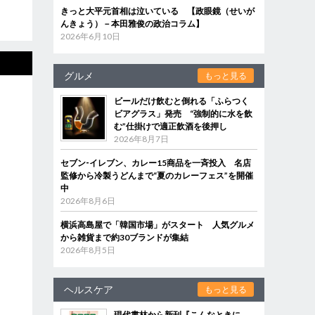
きっと大平元首相は泣いている 【政眼鏡（せいが
んきょう）－本田雅俊の政治コラム】
2026年6月10日
グルメ
もっと見る
ビールだけ飲むと倒れる「ふらつく
ビアグラス」発売 “強制的に水を飲
む”仕掛けで適正飲酒を後押し
2026年8月7日
セブン‐イレブン、カレー15商品を一斉投入 名店
監修から冷製うどんまで“夏のカレーフェス”を開催
中
2026年8月6日
横浜高島屋で「韓国市場」がスタート 人気グルメ
から雑貨まで約30ブランドが集結
2026年8月5日
ヘルスケア
もっと見る
現代書林から新刊『こんなときに