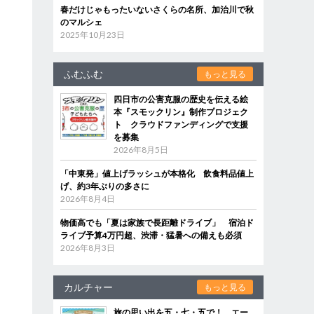
春だけじゃもったいないさくらの名所、加治川で秋
のマルシェ
2025年10月23日
ふむふむ
もっと見る
四日市の公害克服の歴史を伝える絵
本『スモックリン』制作プロジェク
ト クラウドファンディングで支援
を募集
2026年8月5日
「中東発」値上げラッシュが本格化 飲食料品値上
げ、約3年ぶりの多さに
2026年8月4日
物価高でも「夏は家族で長距離ドライブ」 宿泊ド
ライブ予算4万円超、渋滞・猛暑への備えも必須
2026年8月3日
カルチャー
もっと見る
旅の思い出を五・七・五で！ エー