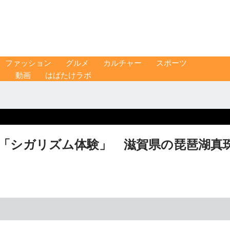
ファッション
グルメ
カルチャー
スポーツ
ス
動画
はばたけラボ
さんが「シガリズム体験」 滋賀県の琵琶湖真