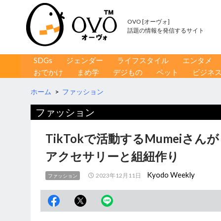
OVO [オーヴォ]
話題の情報を発信するサイト
コンテンツへ移動
検
SDGs
ジェンダー
ライフスタイル
エンタメ
索
おでかけ
まめ学
デジもの
ペット
ビジネ
ホーム
>
ファッション
ファッション
TikTokで活動するMumei
アクセサリーと組紐作り
Kyodo Weekly
2023年12月11日
ファッション