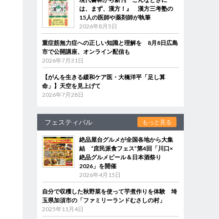
は、まず、漢方！』 漢方三考塾の
15人の医師や薬剤師が執筆
2026年8月5日
重症筋無力症への正しい知識と理解を 8月8日広島
市で公開講座、オンライン配信も
2026年7月31日
【がんを生きる緩和ケア医・大橋洋平「足し算
命」】天空を見上げて
2026年7月28日
フェスティバル
もっと見る
絶品屋台グルメが全国各地から大集
結 “庶民派食フェス”第4回「川口×
絶品グルメビール＆日本酒祭り
2026」を開催
2026年4月15日
自分で収穫した秋野菜を使って芋煮作りを体験 埼
玉県加須市の「ファミリーランドむさしの村」
2025年11月4日