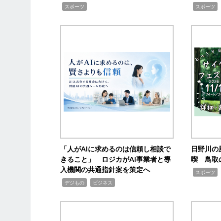
,
,
,
スポーツ
スポーツ
「人がAIに求めるのは信頼し相談で
日野川の
きること」 ロジカがAI事業者と導
喫 鳥取
入機関の共通指針案を策定へ
,
スポーツ
,
,
デジもの
ビジネス