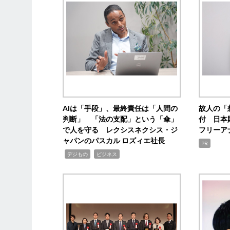
AIは「手段」、最終責任は「人間の
故人の「
判断」 「法の支配」という「傘」
付 日本
で人を守る レクシスネクシス・ジ
フリーア
ャパンのパスカル ロズィエ社長
PR
,
,
デジもの
ビジネス