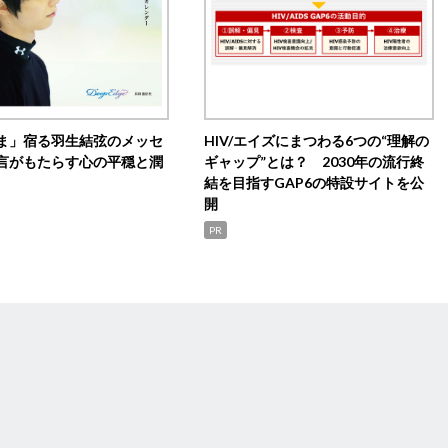
ま」宿る羽生結弦のメッセ
HIV/エイズにまつわる6つの“理解の
言がもたらす心の平穏と潤
ギャップ”とは？ 2030年の流行終
結を目指すGAP6の特設サイトを公
開
PR