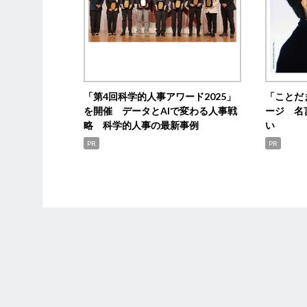
「第4回科学的人事アワード2025」
「ことだ
を開催 データとAIで変わる人事戦
ージ 名
略 科学的人事の最新事例
い
PR
PR