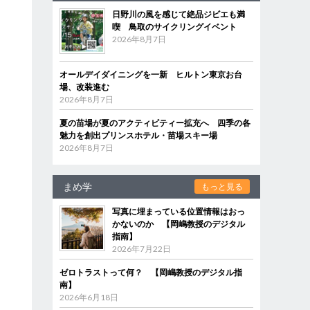
日野川の風を感じて絶品ジビエも満
喫 鳥取のサイクリングイベント
2026年8月7日
オールデイダイニングを一新 ヒルトン東京お台
場、改装進む
2026年8月7日
夏の苗場が夏のアクティビティー拡充へ 四季の各
魅力を創出プリンスホテル・苗場スキー場
2026年8月7日
まめ学
もっと見る
写真に埋まっている位置情報はおっ
かないのか 【岡嶋教授のデジタル
指南】
2026年7月22日
ゼロトラストって何？ 【岡嶋教授のデジタル指
南】
2026年6月18日