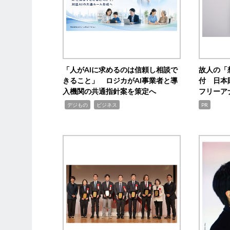
「人がAIに求めるのは信頼し相談で
故人の「
きること」 ロジカがAI事業者と導
付 日本
入機関の共通指針案を策定へ
フリーア
,
,
デジもの
ビジネス
PR