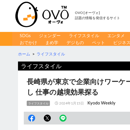
OVO [オーヴォ]
話題の情報を発信するサイト
コンテンツへ移動
検
SDGs
ジェンダー
ライフスタイル
エンタメ
索
おでかけ
まめ学
デジもの
ペット
ビジネ
ホーム
>
ライフスタイル
ライフスタイル
長崎県が東京で企業向けワーケ
し 仕事の越境効果探る
Kyodo Weekly
2024年1月15日
ライフスタイル