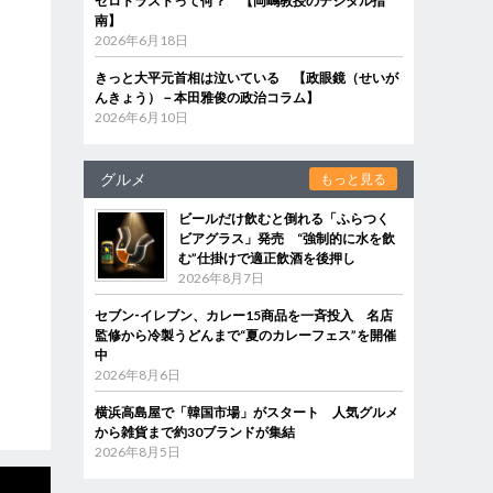
ゼロトラストって何？ 【岡嶋教授のデジタル指
南】
2026年6月18日
きっと大平元首相は泣いている 【政眼鏡（せいが
んきょう）－本田雅俊の政治コラム】
2026年6月10日
グルメ
もっと見る
ビールだけ飲むと倒れる「ふらつく
ビアグラス」発売 “強制的に水を飲
む”仕掛けで適正飲酒を後押し
2026年8月7日
セブン‐イレブン、カレー15商品を一斉投入 名店
監修から冷製うどんまで“夏のカレーフェス”を開催
中
2026年8月6日
横浜高島屋で「韓国市場」がスタート 人気グルメ
から雑貨まで約30ブランドが集結
2026年8月5日