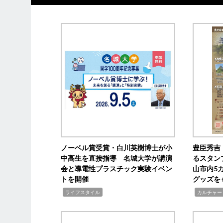
ノーベル賞受賞・白川英樹博士が小
豊臣秀吉
中高生を直接指導 名城大学が講演
るスタン
会と導電性プラスチック実験イベン
山市内5
トを開催
グッズを
,
,
ライフスタイル
カルチャー