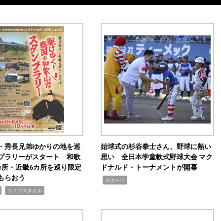
・秀長兄弟ゆかりの地を巡
始球式の杉谷拳士さん、野球に熱い
プラリーがスタート 和歌
思い 全日本学童軟式野球大会 マク
カ所・近畿6カ所を巡り限定
ドナルド・トーナメントが開幕
もらおう
,
スポーツ
,
ライフスタイル