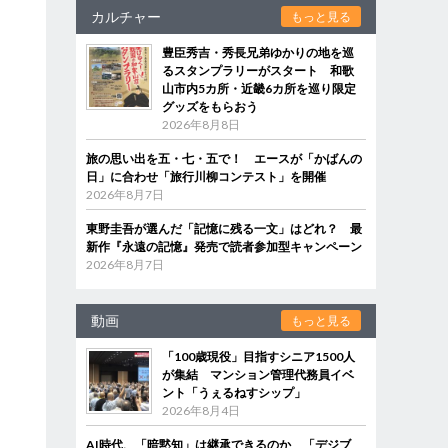
カルチャー
もっと見る
豊臣秀吉・秀長兄弟ゆかりの地を巡
るスタンプラリーがスタート 和歌
山市内5カ所・近畿6カ所を巡り限定
グッズをもらおう
2026年8月8日
旅の思い出を五・七・五で！ エースが「かばんの
日」に合わせ「旅行川柳コンテスト」を開催
2026年8月7日
東野圭吾が選んだ「記憶に残る一文」はどれ？ 最
新作『永遠の記憶』発売で読者参加型キャンペーン
2026年8月7日
動画
もっと見る
「100歳現役」目指すシニア1500人
が集結 マンション管理代務員イベ
ント「うぇるねすシップ」
2026年8月4日
AI時代、「暗黙知」は継承できるのか 「デジブ