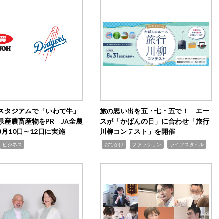
スタジアムで「いわて牛」
旅の思い出を五・七・五で！ エー
県産農畜産物をPR JA全農
スが「かばんの日」に合わせ「旅行
月10日～12日に実施
川柳コンテスト」を開催
,
,
,
ビジネス
おでかけ
ファッション
ライフスタイル