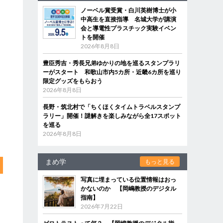
ノーベル賞受賞・白川英樹博士が小
中高生を直接指導 名城大学が講演
会と導電性プラスチック実験イベン
トを開催
2026年8月8日
豊臣秀吉・秀長兄弟ゆかりの地を巡るスタンプラリ
ーがスタート 和歌山市内5カ所・近畿6カ所を巡り
限定グッズをもらおう
2026年8月8日
長野・筑北村で「ちくほくタイムトラベルスタンプ
ラリー」開催！謎解きを楽しみながら全17スポット
を巡る
2026年8月8日
まめ学
もっと見る
写真に埋まっている位置情報はおっ
かないのか 【岡嶋教授のデジタル
指南】
2026年7月22日