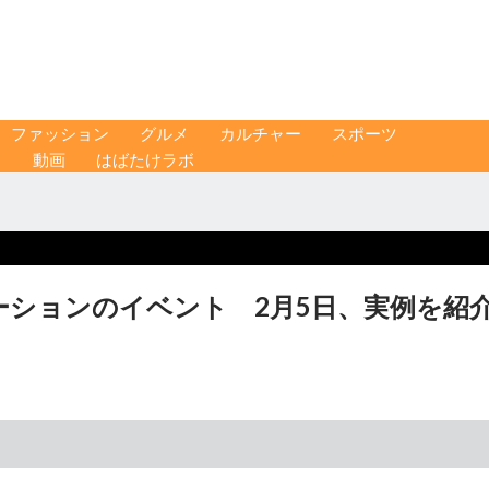
ファッション
グルメ
カルチャー
スポーツ
ス
動画
はばたけラボ
ーションのイベント 2月5日、実例を紹