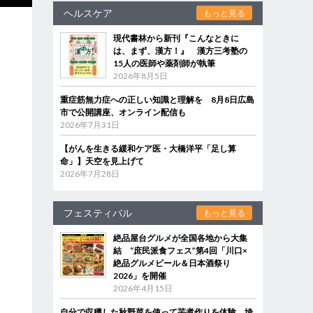
ヘルスケア
もっと見る
現代書林から新刊『こんなときに
は、まず、漢方！』 漢方三考塾の
15人の医師や薬剤師が執筆
2026年8月5日
重症筋無力症への正しい知識と理解を 8月8日広島
市で公開講座、オンライン配信も
2026年7月31日
【がんを生きる緩和ケア医・大橋洋平「足し算
命」】天空を見上げて
2026年7月28日
フェスティバル
もっと見る
絶品屋台グルメが全国各地から大集
結 “庶民派食フェス”第4回「川口×
絶品グルメビール＆日本酒祭り
2026」を開催
2026年4月15日
自分で収穫した秋野菜を使って芋煮作りを体験 埼