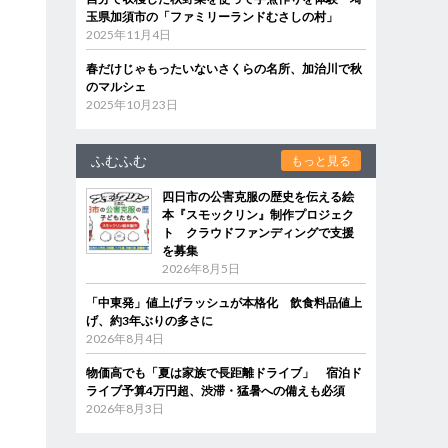
玉県加須市の「ファミリーランドむさしの村」
2025年11月4日
春だけじゃもったいないさくらの名所、加治川で秋
のマルシェ
2025年10月23日
ふむふむ
もっと見る
四日市の公害克服の歴史を伝える絵
本『スモックリン』制作プロジェク
ト クラウドファンディングで支援
を募集
2026年8月5日
「中東発」値上げラッシュが本格化 飲食料品値上
げ、約3年ぶりの多さに
2026年8月4日
物価高でも「夏は家族で長距離ドライブ」 宿泊ド
ライブ予算4万円超、渋滞・猛暑への備えも必須
2026年8月3日