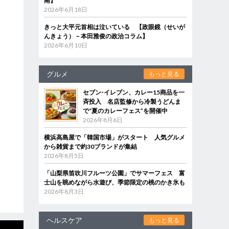
南】
2026年6月18日
きっと大平元首相は泣いている 【政眼鏡（せいが
んきょう）－本田雅俊の政治コラム】
2026年6月10日
グルメ
もっと見る
セブン‐イレブン、カレー15商品を一
斉投入 名店監修から冷製うどんま
で“夏のカレーフェス”を開催中
2026年8月6日
横浜高島屋で「韓国市場」がスタート 人気グルメ
から雑貨まで約30ブランドが集結
2026年8月5日
「山梨県笛吹川フルーツ公園」でサマーフェス 富
士山を眺めながら水遊び、季節限定の桃のかき氷も
2026年8月3日
ヘルスケア
もっと見る