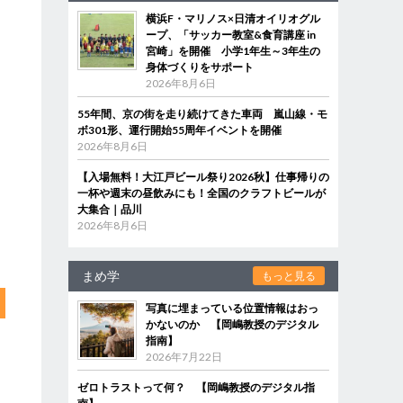
横浜F・マリノス×日清オイリオグル
ープ、「サッカー教室&食育講座 in
宮崎」を開催 小学1年生～3年生の
身体づくりをサポート
2026年8月6日
55年間、京の街を走り続けてきた車両 嵐山線・モ
ボ301形、運行開始55周年イベントを開催
2026年8月6日
【入場無料！大江戸ビール祭り2026秋】仕事帰りの
一杯や週末の昼飲みにも！全国のクラフトビールが
大集合｜品川
2026年8月6日
まめ学
もっと見る
写真に埋まっている位置情報はおっ
かないのか 【岡嶋教授のデジタル
指南】
2026年7月22日
ゼロトラストって何？ 【岡嶋教授のデジタル指