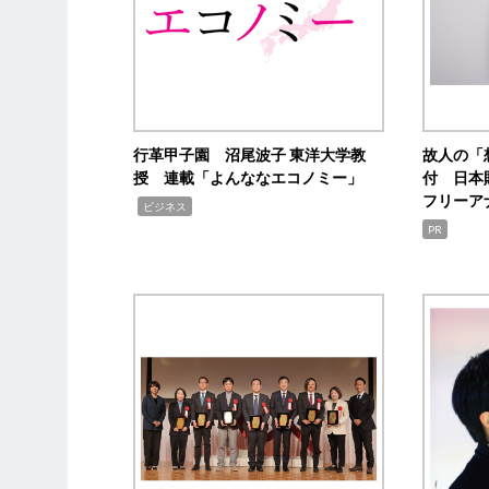
行革甲子園 沼尾波子 東洋大学教
故人の「
授 連載「よんななエコノミー」
付 日本
フリーア
,
ビジネス
PR