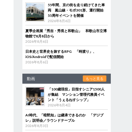
55年間、京の街を走り続けてきた車
両 嵐山線・モボ301形、運行開始
55周年イベントを開催
2026年8月6日
夏季企画展「秀吉・秀長と和歌山」 和歌山市立博
物館で8月8日から
2026年8月6日
日本史と世界史を旅するRPG 「時渡り」、
iOS/Androidで配信開始
2026年8月6日
動画
もっと見る
「100歳現役」目指すシニア1500人
が集結 マンション管理代務員イベ
ント「うぇるねすシップ」
2026年8月4日
AI時代、「暗黙知」は継承できるのか 「デジブ
レ」説明会／ラウンドテーブル
2026年8月3日