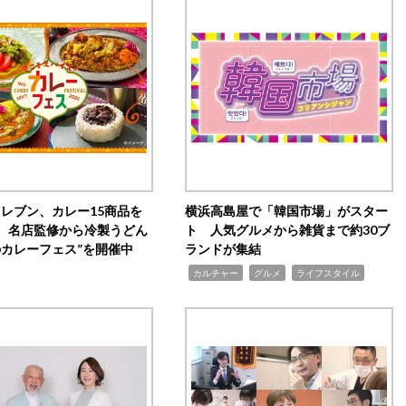
イレブン、カレー15商品を
横浜高島屋で「韓国市場」がスター
 名店監修から冷製うどん
ト 人気グルメから雑貨まで約30ブ
のカレーフェス”を開催中
ランドが集結
,
,
,
カルチャー
グルメ
ライフスタイル