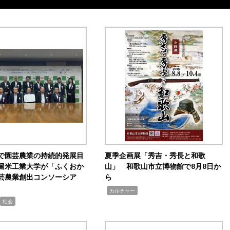
で園芸農業の持続的発展目
夏季企画展「秀吉・秀長と和歌
留米工業大学が「ふくおか
山」 和歌山市立博物館で8月8日か
芸農業創出コンソーシア
ら
,
カルチャー
社会