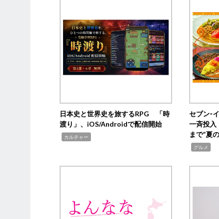
日本史と世界史を旅するRPG 「時
セブン‐
渡り」、iOS/Androidで配信開始
一斉投入
まで“夏
,
カルチャー
,
グルメ