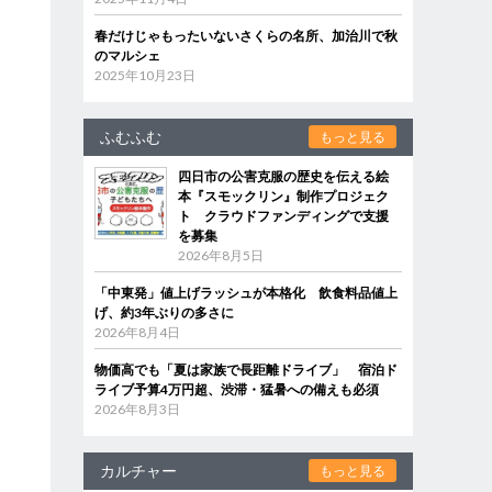
春だけじゃもったいないさくらの名所、加治川で秋
のマルシェ
2025年10月23日
ふむふむ
もっと見る
四日市の公害克服の歴史を伝える絵
本『スモックリン』制作プロジェク
ト クラウドファンディングで支援
を募集
2026年8月5日
「中東発」値上げラッシュが本格化 飲食料品値上
げ、約3年ぶりの多さに
2026年8月4日
物価高でも「夏は家族で長距離ドライブ」 宿泊ド
ライブ予算4万円超、渋滞・猛暑への備えも必須
2026年8月3日
カルチャー
もっと見る