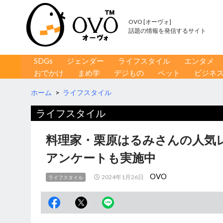
OVO [オーヴォ]
話題の情報を発信するサイト
コンテンツへ移動
検
SDGs
ジェンダー
ライフスタイル
エンタメ
索
おでかけ
まめ学
デジもの
ペット
ビジネ
ホーム
>
ライフスタイル
ライフスタイル
料理家・栗原はるみさんの人気
アンケートも実施中
OVO
2024年1月26日
ライフスタイル