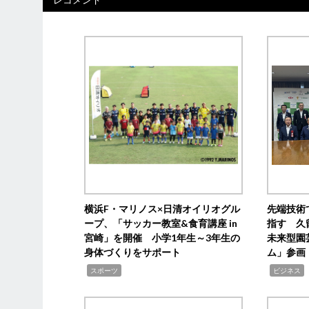
横浜F・マリノス×日清オイリオグル
先端技術
ープ、「サッカー教室&食育講座 in
指す 久
宮崎」を開催 小学1年生～3年生の
未来型園
身体づくりをサポート
ム」参画
,
,
,
スポーツ
ビジネス