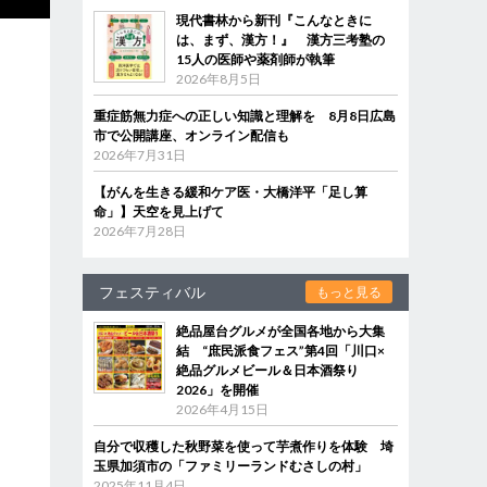
現代書林から新刊『こんなときに
は、まず、漢方！』 漢方三考塾の
15人の医師や薬剤師が執筆
2026年8月5日
重症筋無力症への正しい知識と理解を 8月8日広島
市で公開講座、オンライン配信も
2026年7月31日
【がんを生きる緩和ケア医・大橋洋平「足し算
命」】天空を見上げて
2026年7月28日
フェスティバル
もっと見る
絶品屋台グルメが全国各地から大集
結 “庶民派食フェス”第4回「川口×
絶品グルメビール＆日本酒祭り
2026」を開催
2026年4月15日
自分で収穫した秋野菜を使って芋煮作りを体験 埼
玉県加須市の「ファミリーランドむさしの村」
2025年11月4日