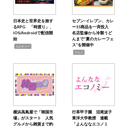
日本史と世界史を旅す
セブン‐イレブン、カレ
るRPG 「時渡り」、
ー15商品を一斉投入
iOS/Androidで配信開
名店監修から冷製うど
始
んまで“夏のカレーフェ
ス”を開催中
,
カルチャー
,
グルメ
横浜高島屋で「韓国市
行革甲子園 沼尾波子
場」がスタート 人気
東洋大学教授 連載
グルメから雑貨まで約
「よんななエコノミ