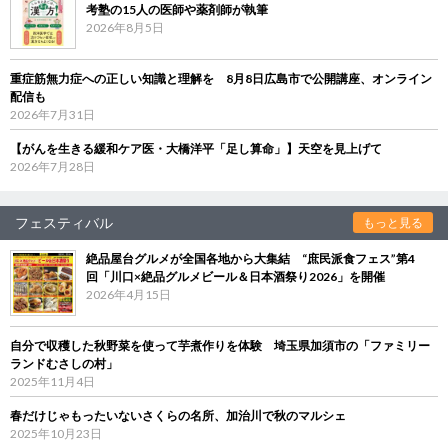
考塾の15人の医師や薬剤師が執筆
2026年8月5日
重症筋無力症への正しい知識と理解を 8月8日広島市で公開講座、オンライン
配信も
2026年7月31日
【がんを生きる緩和ケア医・大橋洋平「足し算命」】天空を見上げて
2026年7月28日
フェスティバル
もっと見る
絶品屋台グルメが全国各地から大集結 “庶民派食フェス”第4
回「川口×絶品グルメビール＆日本酒祭り2026」を開催
2026年4月15日
自分で収穫した秋野菜を使って芋煮作りを体験 埼玉県加須市の「ファミリー
ランドむさしの村」
2025年11月4日
春だけじゃもったいないさくらの名所、加治川で秋のマルシェ
2025年10月23日