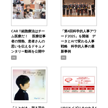
CAR T細胞療法はチー
「第4回科学的人事アワ
ム医療だ！ 医療従事
ード2025」を開催 デ
者の情熱、患者さんの
ータとAIで変わる人事
思いを伝えるドキュメ
戦略 科学的人事の最
ンタリー動画を公開中
新事例
PR
PR
「ことだま」宿る羽生
HIV/エイズにまつわる6