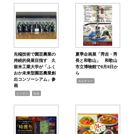
先端技術で園芸農業の
夏季企画展「秀吉・秀
持続的発展目指す 久
長と和歌山」 和歌山
留米工業大学が「ふく
市立博物館で8月8日か
おか未来型園芸農業創
ら
出コンソーシアム」参
,
カルチャー
画
,
,
ビジネス
社会