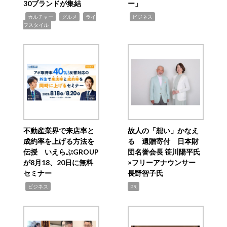
30ブランドが集結
ー」
,
,
,
,
カルチャー
グルメ
ライ
ビジネス
フスタイル
不動産業界で来店率と
故人の「想い」かなえ
成約率を上げる方法を
る 遺贈寄付 日本財
伝授 いえらぶGROUP
団名誉会長 笹川陽平氏
が8月18、20日に無料
×フリーアナウンサー
セミナー
長野智子氏
,
ビジネス
PR