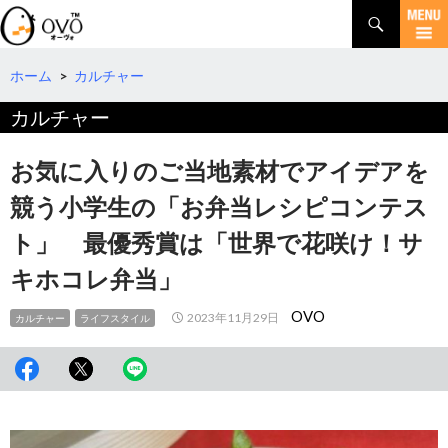
検
索
コ
ン
テ
ホーム
>
カルチャー
ン
カルチャー
ツ
へ
移
お気に入りのご当地素材でアイデアを
動
競う小学生の「お弁当レシピコンテス
ト」 最優秀賞は「世界で花咲け！サ
キホコレ弁当」
OVO
2023年11月29日
カルチャー
ライフスタイル