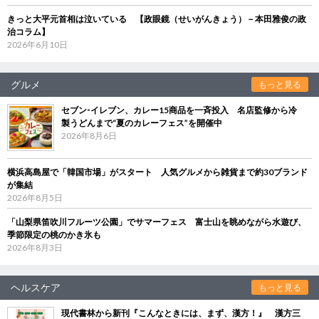
きっと大平元首相は泣いている 【政眼鏡（せいがんきょう）－本田雅俊の政
治コラム】
2026年6月10日
グルメ
もっと見る
セブン‐イレブン、カレー15商品を一斉投入 名店監修から冷
製うどんまで“夏のカレーフェス”を開催中
2026年8月6日
横浜高島屋で「韓国市場」がスタート 人気グルメから雑貨まで約30ブランド
が集結
2026年8月5日
「山梨県笛吹川フルーツ公園」でサマーフェス 富士山を眺めながら水遊び、
季節限定の桃のかき氷も
2026年8月3日
ヘルスケア
もっと見る
現代書林から新刊『こんなときには、まず、漢方！』 漢方三