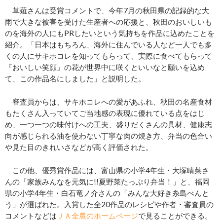
草薙さんは受賞コメントで、今年7月の秋田県の記録的な大
雨で大きな被害を受けた生産者への応援と、秋田のおいしいも
のを海外の人にもPRしたいという気持ちを作品に込めたことを
紹介。「日本はもちろん、海外に住んでいる人など一人でも多
くの人にサキホコレを知ってもらって、実際に食べてもらって
『おいしい笑顔』の花が世界中に咲くといいなと願いを込め
て、この作品名にしました」と説明した。
審査員からは、サキホコレへの愛があふれ、秋田の名産食材
もたくさん入っていてご当地感の表現に優れている点をはじ
め、一つ一つの味付けへの工夫、盛りだくさんの具材、健康志
向が感じられる油を使わない丁寧な肉の焼き方、弁当の色合い
や見た目のきれいさなどが高く評価された。
この他、優秀賞作品には、富山県の小学4年生・大塚晴菜さ
んの「家族みんなを元気に!!夏野菜たっぷり弁当！」と、福岡
県の小学4年生・白石竜ノ介さんの「みんな大好き糸島べんと
う」が選ばれた。入賞した全20作品のレシピや作者・審査員の
コメントなどは
ＪＡ全農のホームページ
で見ることができる。