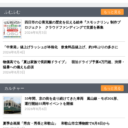
ふむふむ
もっと見る
四日市の公害克服の歴史を伝える絵本『スモックリン』制作プ
ロジェクト クラウドファンディングで支援を募集
2026年8月5日
「中東発」値上げラッシュが本格化 飲食料品値上げ、約3年ぶりの多さに
2026年8月4日
物価高でも「夏は家族で長距離ドライブ」 宿泊ドライブ予算4万円超、渋滞・
猛暑への備えも必須
2026年8月3日
カルチャー
もっと見る
55年間、京の街を走り続けてきた車両 嵐山線・モボ301形、
運行開始55周年イベントを開催
2026年8月6日
夏季企画展「秀吉・秀長と和歌山」 和歌山市立博物館で8月8日から