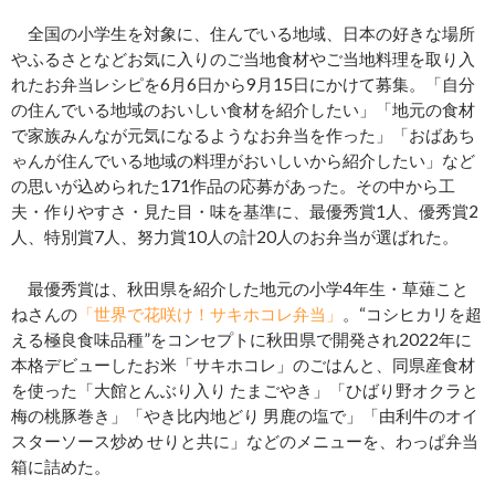
全国の小学生を対象に、住んでいる地域、日本の好きな場所
やふるさとなどお気に入りのご当地食材やご当地料理を取り入
れたお弁当レシピを6月6日から9月15日にかけて募集。「自分
の住んでいる地域のおいしい食材を紹介したい」「地元の食材
で家族みんなが元気になるようなお弁当を作った」「おばあち
ゃんが住んでいる地域の料理がおいしいから紹介したい」など
の思いが込められた171作品の応募があった。その中から工
夫・作りやすさ・見た目・味を基準に、最優秀賞1人、優秀賞2
人、特別賞7人、努力賞10人の計20人のお弁当が選ばれた。
最優秀賞は、秋田県を紹介した地元の小学4年生・草薙こと
ねさんの
「世界で花咲け！サキホコレ弁当」
。“コシヒカリを超
える極良食味品種”をコンセプトに秋田県で開発され2022年に
本格デビューしたお米「サキホコレ」のごはんと、同県産食材
を使った「大館とんぶり入り たまごやき」「ひばり野オクラと
梅の桃豚巻き」「やき比内地どり 男鹿の塩で」「由利牛のオイ
スターソース炒め せりと共に」などのメニューを、わっぱ弁当
箱に詰めた。