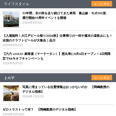
ライフスタイル
もっと見る
55年間、京の街を走り続けてきた車両 嵐山線・モボ301形、
運行開始55周年イベントを開催
2026年8月6日
【入場無料！大江戸ビール祭り2026秋】仕事帰りの一杯や週末の昼飲みにも！
全国のクラフトビールが大集合｜品川
2026年8月6日
【六六-LIULIU-麻辣湯（マーラータン）】恵比寿に8月6日オープン！6日間限
定で66％オフキャンペーンも
2026年8月5日
まめ学
もっと見る
写真に埋まっている位置情報はおっかないのか 【岡嶋教授の
デジタル指南】
2026年7月22日
ゼロトラストって何？ 【岡嶋教授のデジタル指南】
2026年6月18日