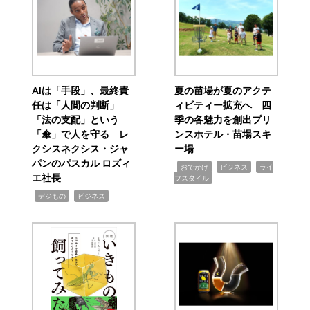
AIは「手段」、最終責
夏の苗場が夏のアクテ
任は「人間の判断」
ィビティー拡充へ 四
「法の支配」という
季の各魅力を創出プリ
「傘」で人を守る レ
ンスホテル・苗場スキ
クシスネクシス・ジャ
ー場
パンのパスカル ロズィ
,
,
,
おでかけ
ビジネス
ライ
エ社長
フスタイル
,
,
デジもの
ビジネス