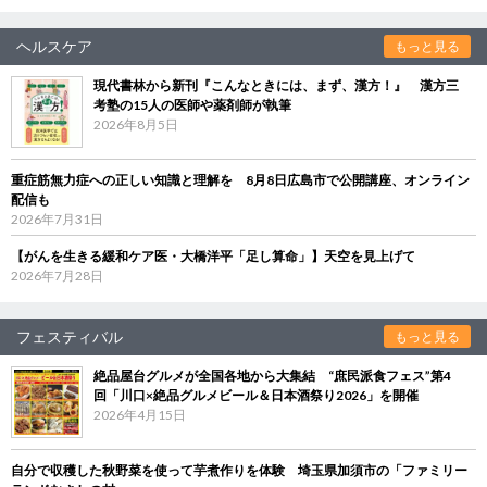
ヘルスケア
もっと見る
現代書林から新刊『こんなときには、まず、漢方！』 漢方三
考塾の15人の医師や薬剤師が執筆
2026年8月5日
重症筋無力症への正しい知識と理解を 8月8日広島市で公開講座、オンライン
配信も
2026年7月31日
【がんを生きる緩和ケア医・大橋洋平「足し算命」】天空を見上げて
2026年7月28日
フェスティバル
もっと見る
絶品屋台グルメが全国各地から大集結 “庶民派食フェス”第4
回「川口×絶品グルメビール＆日本酒祭り2026」を開催
2026年4月15日
自分で収穫した秋野菜を使って芋煮作りを体験 埼玉県加須市の「ファミリー