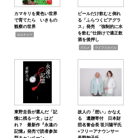
カマキリを黄色い世界
ビールだけ飲むと倒れ
で育てたら いきもの
る「ふらつくビアグラ
観察の世界
ス」発売 “強制的に水
を飲む”仕掛けで適正飲
,
カルチャー
酒を後押し
,
,
グルメ
ライフスタイル
東野圭吾が選んだ「記
故人の「想い」かなえ
憶に残る一文」はど
る 遺贈寄付 日本財
れ？ 最新作『永遠の
団名誉会長 笹川陽平氏
記憶』発売で読者参加
×フリーアナウンサー
型キャンペーン
長野智子氏