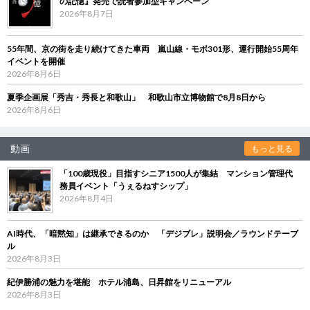
の記憶』発売で読者参加型キャンペーン
2026年8月7日
55年間、京の街を走り続けてきた車両 嵐山線・モボ301形、運行開始55周年
イベントを開催
2026年8月6日
夏季企画展「秀吉・秀長と和歌山」 和歌山市立博物館で8月8日から
2026年8月6日
動画
もっと見る
「100歳現役」目指すシニア1500人が集結 マンション管理代
務員イベント「うぇるねすシップ」
2026年8月4日
AI時代、「暗黙知」は継承できるのか 「デジブレ」説明会／ラウンドテーブ
ル
2026年8月3日
紀伊勝浦の魅力を堪能 ホテル浦島、日昇館をリニューアル
2026年8月3日