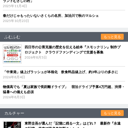
ランドむさしの村」
2025年11月4日
春だけじゃもったいないさくらの名所、加治川で秋のマルシェ
2025年10月23日
ふむふむ
もっと見る
四日市の公害克服の歴史を伝える絵本『スモックリン』制作プ
ロジェクト クラウドファンディングで支援を募集
2026年8月5日
「中東発」値上げラッシュが本格化 飲食料品値上げ、約3年ぶりの多さに
2026年8月4日
物価高でも「夏は家族で長距離ドライブ」 宿泊ドライブ予算4万円超、渋滞・
猛暑への備えも必須
2026年8月3日
カルチャー
もっと見る
東野圭吾が選んだ「記憶に残る一文」はどれ？ 最新作『永遠