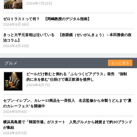
2026年7月22日
ゼロトラストって何？ 【岡嶋教授のデジタル指南】
2026年6月18日
きっと大平元首相は泣いている 【政眼鏡（せいがんきょう）－本田雅俊の政
治コラム】
2026年6月10日
グルメ
もっと見る
ビールだけ飲むと倒れる「ふらつくビアグラス」発売 “強制
的に水を飲む”仕掛けで適正飲酒を後押し
2026年8月7日
セブン‐イレブン、カレー15商品を一斉投入 名店監修から冷製うどんまで“夏
のカレーフェス”を開催中
2026年8月6日
横浜高島屋で「韓国市場」がスタート 人気グルメから雑貨まで約30ブランド
が集結
2026年8月5日