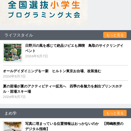
ライフスタイル
もっと見る
日野川の風を感じて絶品ジビエも満喫 鳥取のサイクリングイ
ベント
2026年8月7日
オールデイダイニングを一新 ヒルトン東京お台場、改装進む
2026年8月7日
夏の苗場が夏のアクティビティー拡充へ 四季の各魅力を創出プリンスホテ
ル・苗場スキー場
2026年8月7日
まめ学
もっと見る
写真に埋まっている位置情報はおっかないのか 【岡嶋教授の
デジタル指南】