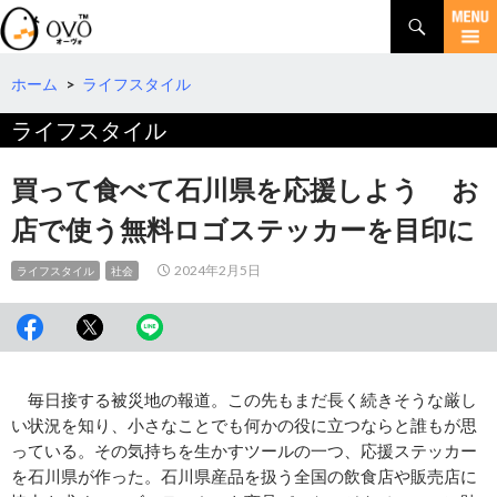
検
索
コ
ン
テ
ホーム
>
ライフスタイル
ン
ライフスタイル
ツ
へ
移
買って食べて石川県を応援しよう お
動
店で使う無料ロゴステッカーを目印に
2024年2月5日
ライフスタイル
社会
毎日接する被災地の報道。この先もまだ長く続きそうな厳し
い状況を知り、小さなことでも何かの役に立つならと誰もが思
っている。その気持ちを生かすツールの一つ、応援ステッカー
を石川県が作った。石川県産品を扱う全国の飲食店や販売店に