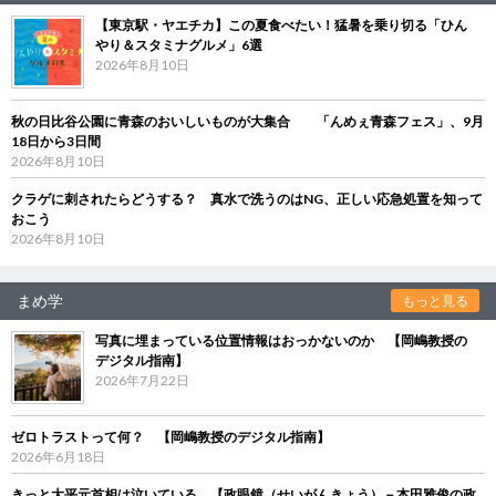
【東京駅・ヤエチカ】この夏食べたい！猛暑を乗り切る「ひん
やり＆スタミナグルメ」6選
2026年8月10日
秋の日比谷公園に青森のおいしいものが大集合 「んめぇ青森フェス」、9月
18日から3日間
2026年8月10日
クラゲに刺されたらどうする？ 真水で洗うのはNG、正しい応急処置を知って
おこう
2026年8月10日
まめ学
もっと見る
写真に埋まっている位置情報はおっかないのか 【岡嶋教授の
デジタル指南】
2026年7月22日
ゼロトラストって何？ 【岡嶋教授のデジタル指南】
2026年6月18日
きっと大平元首相は泣いている 【政眼鏡（せいがんきょう）－本田雅俊の政