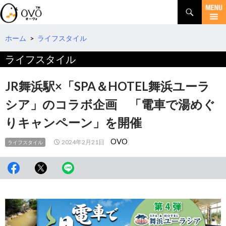
検
索
コ
ン
テ
ホーム
>
ライフスタイル
ン
ライフスタイル
ツ
へ
移
JR舞浜駅×「SPA＆HOTEL舞浜ユーラ
動
シア」のコラボ企画 「電車で湯めぐ
りキャンペーン」を開催
OVO
2024年2月21日
ライフスタイル