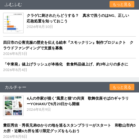
ふむふむ
もっと見る
クラゲに刺されたらどうする？ 真水で洗うのはNG、正しい
応急処置を知っておこう
2026年8月10日
四日市の公害克服の歴史を伝える絵本『スモックリン』制作プロジェクト ク
ラウドファンディングで支援を募集
2026年8月5日
「中東発」値上げラッシュが本格化 飲食料品値上げ、約3年ぶりの多さに
2026年8月4日
カルチャー
もっと見る
6人の作家が描く“風景と猫”の共演 歌舞伎座そばのギャラリ
ーYOHAKUで8月20日から開催
2026年8月9日
豊臣秀吉・秀長兄弟ゆかりの地を巡るスタンプラリーがスタート 和歌山市内5
カ所・近畿6カ所を巡り限定グッズをもらおう
2026年8月8日