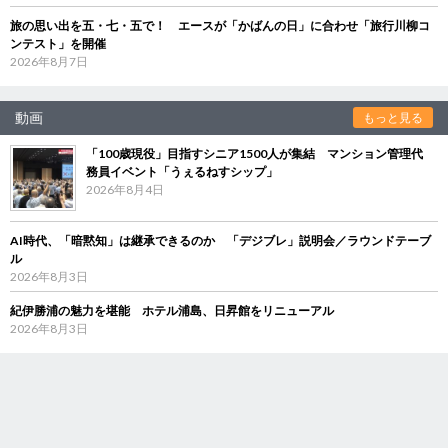
旅の思い出を五・七・五で！ エースが「かばんの日」に合わせ「旅行川柳コ
ンテスト」を開催
2026年8月7日
動画
もっと見る
「100歳現役」目指すシニア1500人が集結 マンション管理代
務員イベント「うぇるねすシップ」
2026年8月4日
AI時代、「暗黙知」は継承できるのか 「デジブレ」説明会／ラウンドテーブ
ル
2026年8月3日
紀伊勝浦の魅力を堪能 ホテル浦島、日昇館をリニューアル
2026年8月3日