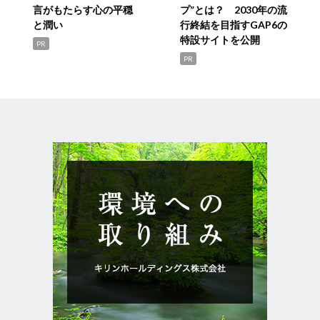
言がもたらす心の平穏
プ”とは？ 2030年の流
と潤い
行終結を目指すGAP6の
特設サイトを公開
PR
PR