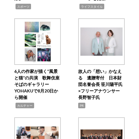
,
,
スポーツ
ライフスタイル
6人の作家が描く“風景
故人の「想い」かなえ
と猫”の共演 歌舞伎座
る 遺贈寄付 日本財
そばのギャラリー
団名誉会長 笹川陽平氏
YOHAKUで8月20日か
×フリーアナウンサー
ら開催
長野智子氏
,
カルチャー
PR