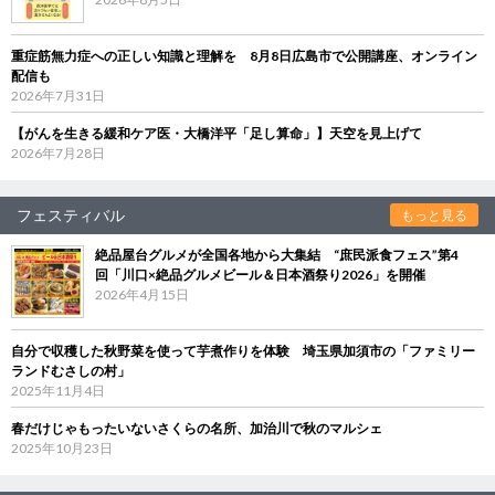
重症筋無力症への正しい知識と理解を 8月8日広島市で公開講座、オンライン
配信も
2026年7月31日
【がんを生きる緩和ケア医・大橋洋平「足し算命」】天空を見上げて
2026年7月28日
フェスティバル
もっと見る
絶品屋台グルメが全国各地から大集結 “庶民派食フェス”第4
回「川口×絶品グルメビール＆日本酒祭り2026」を開催
2026年4月15日
自分で収穫した秋野菜を使って芋煮作りを体験 埼玉県加須市の「ファミリー
ランドむさしの村」
2025年11月4日
春だけじゃもったいないさくらの名所、加治川で秋のマルシェ
2025年10月23日