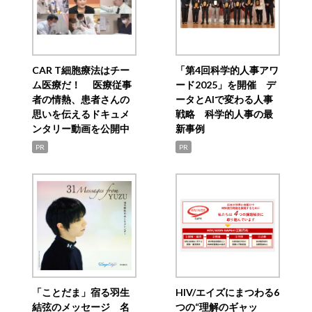
CAR T細胞療法はチー
「第4回科学的人事アワ
ム医療だ！ 医療従事
ード2025」を開催 デ
者の情熱、患者さんの
ータとAIで変わる人事
思いを伝えるドキュメ
戦略 科学的人事の最
ンタリー動画を公開中
新事例
PR
PR
「ことだま」宿る羽生
HIV/エイズにまつわる6
結弦のメッセージ 名
つの“理解のギャッ