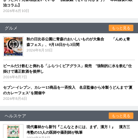
治コラム】
2026年6月10日
グルメ
もっと見る
秋の日比谷公園に青森のおいしいものが大集合 「んめぇ青
森フェス」、9月18日から3日間
2026年8月10日
ビールだけ飲むと倒れる「ふらつくビアグラス」発売 “強制的に水を飲む”仕
掛けで適正飲酒を後押し
2026年8月7日
セブン‐イレブン、カレー15商品を一斉投入 名店監修から冷製うどんまで“夏
のカレーフェス”を開催中
2026年8月6日
ヘルスケア
もっと見る
現代書林から新刊『こんなときには、まず、漢方！』 漢方三
考塾の15人の医師や薬剤師が執筆
2026年8月5日