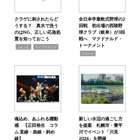
クラゲに刺されたらど
全日本学童軟式野球の2
うする？ 真水で洗う
回戦 初出場の西陵野
のはNG、正しい応急処
球クラブ（岐阜）が3回
置を知っておこう
戦へ マクドナルド・
トーナメント
,
,
ふむふむ
ライフスタイル
,
スポーツ
魂込め、あふれる躍動
新しい水辺の過ごし方
感 【正田裕生 コラ
を提案 札幌市・豊平
ム 直線・曲線・斜め
川でイベント「川見
線】
2026」を開催