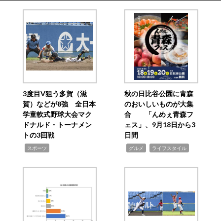
3度目V狙う多賀（滋
秋の日比谷公園に青森
賀）などが8強 全日本
のおいしいものが大集
学童軟式野球大会マク
合 「んめぇ青森フ
ドナルド・トーナメン
ェス」、9月18日から3
トの3回戦
日間
,
,
,
スポーツ
グルメ
ライフスタイル