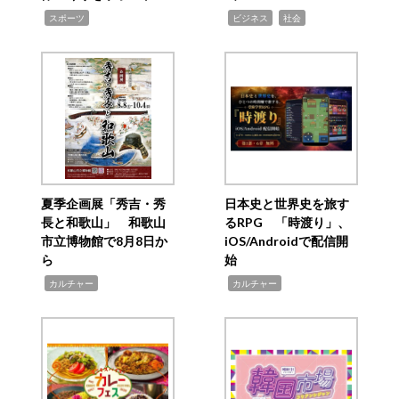
,
,
,
スポーツ
ビジネス
社会
夏季企画展「秀吉・秀
日本史と世界史を旅す
長と和歌山」 和歌山
るRPG 「時渡り」、
市立博物館で8月8日か
iOS/Androidで配信開
ら
始
,
,
カルチャー
カルチャー