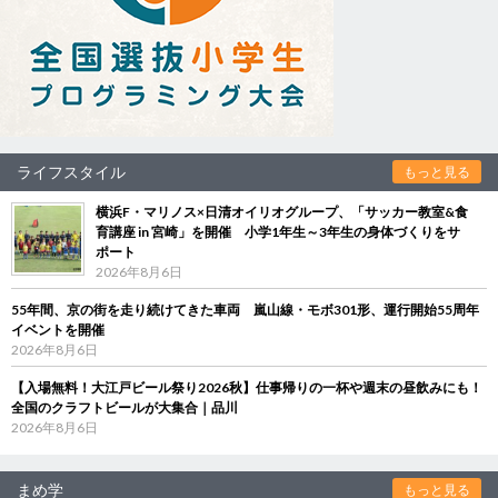
ライフスタイル
もっと見る
横浜F・マリノス×日清オイリオグループ、「サッカー教室&食
育講座 in 宮崎」を開催 小学1年生～3年生の身体づくりをサ
ポート
2026年8月6日
55年間、京の街を走り続けてきた車両 嵐山線・モボ301形、運行開始55周年
イベントを開催
2026年8月6日
【入場無料！大江戸ビール祭り2026秋】仕事帰りの一杯や週末の昼飲みにも！
全国のクラフトビールが大集合｜品川
2026年8月6日
まめ学
もっと見る