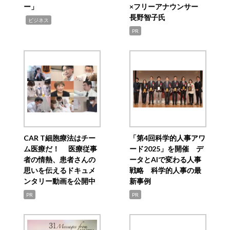
ー」
×フリーアナウンサー
長野智子氏
,
ビジネス
PR
CAR T細胞療法はチー
「第4回科学的人事アワ
ム医療だ！ 医療従事
ード2025」を開催 デ
者の情熱、患者さんの
ータとAIで変わる人事
思いを伝えるドキュメ
戦略 科学的人事の最
ンタリー動画を公開中
新事例
PR
PR