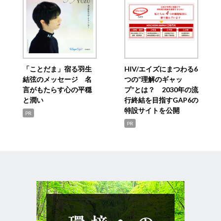
「ことだま」宿る羽生
HIV/エイズにまつわる6
結弦のメッセージ 名
つの“理解のギャッ
言がもたらす心の平穏
プ”とは？ 2030年の流
と潤い
行終結を目指すGAP6の
特設サイトを公開
PR
PR