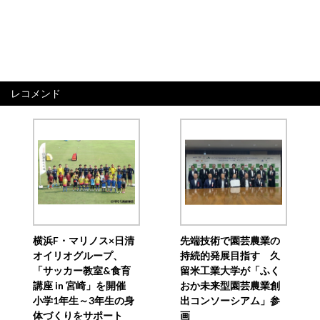
レコメンド
横浜F・マリノス×日清
先端技術で園芸農業の
オイリオグループ、
持続的発展目指す 久
「サッカー教室&食育
留米工業大学が「ふく
講座 in 宮崎」を開催
おか未来型園芸農業創
小学1年生～3年生の身
出コンソーシアム」参
体づくりをサポート
画