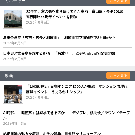
カルチャー
もっと見る
55年間、京の街を走り続けてきた車両 嵐山線・モボ301形、
運行開始55周年イベントを開催
2026年8月6日
夏季企画展「秀吉・秀長と和歌山」 和歌山市立博物館で8月8日から
2026年8月6日
日本史と世界史を旅するRPG 「時渡り」、iOS/Androidで配信開始
2026年8月6日
動画
もっと見る
「100歳現役」目指すシニア1500人が集結 マンション管理代
務員イベント「うぇるねすシップ」
2026年8月4日
AI時代、「暗黙知」は継承できるのか 「デジブレ」説明会／ラウンドテーブ
ル
2026年8月3日
紀伊勝浦の魅力を堪能 ホテル浦島、日昇館をリニューアル