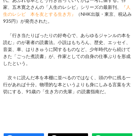
代、あふれる本とどう付き合っていくかは一考に値する。作
家、五木寛之さんの「人生のレシピ」シリーズの最新刊、
『人
生のレシピ 本を友とする生き方』
（NHK出版・東京、税込み
935円）が発売された。
「行き当たりばったりの好奇心で、あらゆるジャンルの本を
読む」のが著者の読書法。小説はもちろん、歴史、エッセイ、
音楽、車、はりきゅうに関するものなど、少年時代から続けて
きた「ごった煮読書」が、作家としての自身の仕事ぶりを形成
したという。
次々に読んだ本を本棚に並べるのではなく、頭の中に残る一
行があれば十分。物理的な本というよりも身にしみる言葉を大
切にする、91歳の「生き方の先輩」の読書指南だ。