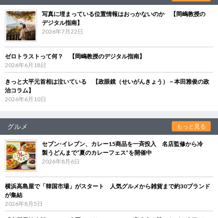
写真に埋まっている位置情報はおっかないのか 【岡嶋教授の
デジタル指南】
2026年7月22日
ゼロトラストって何？ 【岡嶋教授のデジタル指南】
2026年6月18日
きっと大平元首相は泣いている 【政眼鏡（せいがんきょう）－本田雅俊の政
治コラム】
2026年6月10日
グルメ
もっと見る
セブン‐イレブン、カレー15商品を一斉投入 名店監修から冷
製うどんまで“夏のカレーフェス”を開催中
2026年8月6日
横浜高島屋で「韓国市場」がスタート 人気グルメから雑貨まで約30ブランド
が集結
2026年8月5日