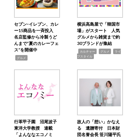
セブン‐イレブン、カレ
横浜高島屋で「韓国市
ー15商品を一斉投入
場」がスタート 人気
名店監修から冷製うど
グルメから雑貨まで約
んまで“夏のカレーフェ
30ブランドが集結
ス”を開催中
,
,
,
カルチャー
グルメ
ライ
フスタイル
,
グルメ
行革甲子園 沼尾波子
故人の「想い」かなえ
東洋大学教授 連載
る 遺贈寄付 日本財
「よんななエコノミ
団名誉会長 笹川陽平氏