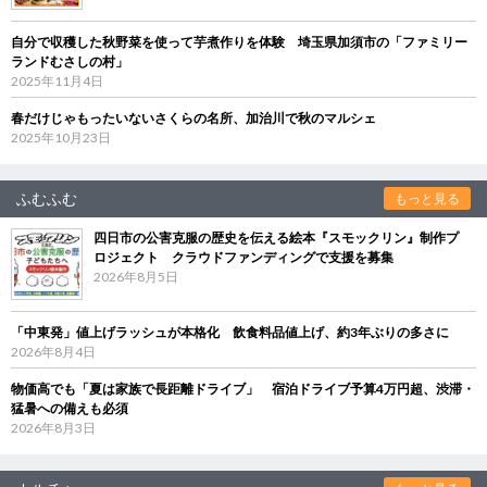
自分で収穫した秋野菜を使って芋煮作りを体験 埼玉県加須市の「ファミリー
ランドむさしの村」
2025年11月4日
春だけじゃもったいないさくらの名所、加治川で秋のマルシェ
2025年10月23日
ふむふむ
もっと見る
四日市の公害克服の歴史を伝える絵本『スモックリン』制作プ
ロジェクト クラウドファンディングで支援を募集
2026年8月5日
「中東発」値上げラッシュが本格化 飲食料品値上げ、約3年ぶりの多さに
2026年8月4日
物価高でも「夏は家族で長距離ドライブ」 宿泊ドライブ予算4万円超、渋滞・
猛暑への備えも必須
2026年8月3日