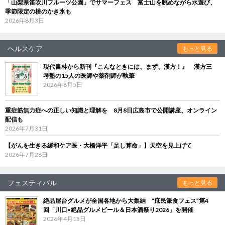
「山梨県笛吹川フルーツ公園」でサマーフェス 富士山を眺めながら水遊び、
季節限定の桃のかき氷も
2026年8月3日
ヘルスケア
もっと見る
現代書林から新刊『こんなときには、まず、漢方！』 漢方三
考塾の15人の医師や薬剤師が執筆
2026年8月5日
重症筋無力症への正しい知識と理解を 8月8日広島市で公開講座、オンライン
配信も
2026年7月31日
【がんを生きる緩和ケア医・大橋洋平「足し算命」】天空を見上げて
2026年7月28日
フェスティバル
もっと見る
絶品屋台グルメが全国各地から大集結 “庶民派食フェス”第4
回「川口×絶品グルメビール＆日本酒祭り2026」を開催
2026年4月15日