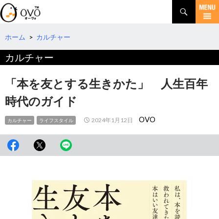
検
索
コ
ン
テ
ホーム
>
カルチャー
ン
カルチャー
ツ
へ
移
「本を友とする生きかた」 人生百年
動
時代のガイド
OVO
2024年1月12日
カルチャー
ライフスタイル