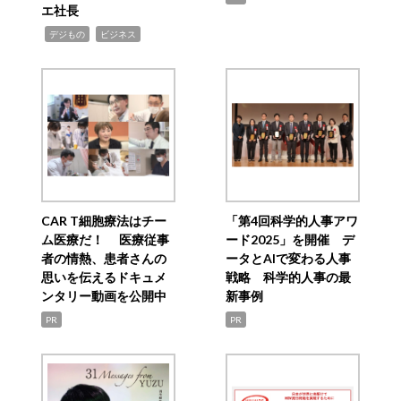
エ社長
,
,
デジもの
ビジネス
CAR T細胞療法はチー
「第4回科学的人事アワ
ム医療だ！ 医療従事
ード2025」を開催 デ
者の情熱、患者さんの
ータとAIで変わる人事
思いを伝えるドキュメ
戦略 科学的人事の最
ンタリー動画を公開中
新事例
PR
PR