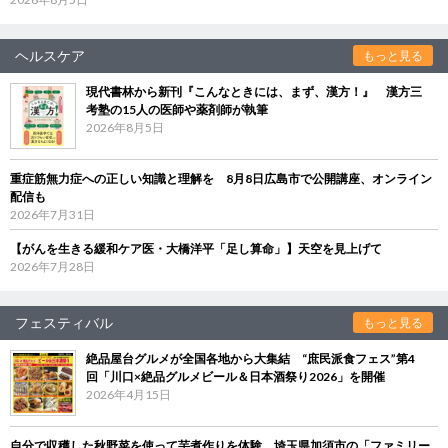
ヘルスケア
もっと見る
現代書林から新刊『こんなときには、まず、漢方！』 漢方三
考塾の15人の医師や薬剤師が執筆
2026年8月5日
重症筋無力症への正しい知識と理解を 8月8日広島市で公開講座、オンライン
配信も
2026年7月31日
【がんを生きる緩和ケア医・大橋洋平「足し算命」】天空を見上げて
2026年7月28日
フェスティバル
もっと見る
絶品屋台グルメが全国各地から大集結 “庶民派食フェス”第4
回「川口×絶品グルメビール＆日本酒祭り2026」を開催
2026年4月15日
自分で収穫した秋野菜を使って芋煮作りを体験 埼玉県加須市の「ファミリー