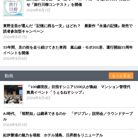
せ「旅行川柳コンテスト」を開催
2026年8月7日
東野圭吾が選んだ「記憶に残る一文」はどれ？ 最新作『永遠の記憶』発売で
読者参加型キャンペーン
2026年8月7日
55年間、京の街を走り続けてきた車両 嵐山線・モボ301形、運行開始55周年
イベントを開催
2026年8月6日
動画
もっと見る
「100歳現役」目指すシニア1500人が集結 マンション管理代
務員イベント「うぇるねすシップ」
2026年8月4日
AI時代、「暗黙知」は継承できるのか 「デジブレ」説明会／ラウンドテーブ
ル
2026年8月3日
紀伊勝浦の魅力を堪能 ホテル浦島、日昇館をリニューアル