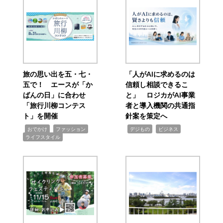
旅の思い出を五・七・
「人がAIに求めるのは
五で！ エースが「か
信頼し相談できるこ
ばんの日」に合わせ
と」 ロジカがAI事業
「旅行川柳コンテス
者と導入機関の共通指
ト」を開催
針案を策定へ
,
,
,
,
,
おでかけ
ファッション
デジもの
ビジネス
ライフスタイル