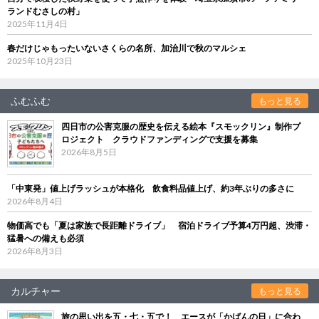
ランドむさしの村」
2025年11月4日
春だけじゃもったいないさくらの名所、加治川で秋のマルシェ
2025年10月23日
ふむふむ
もっと見る
四日市の公害克服の歴史を伝える絵本『スモックリン』制作プ
ロジェクト クラウドファンディングで支援を募集
2026年8月5日
「中東発」値上げラッシュが本格化 飲食料品値上げ、約3年ぶりの多さに
2026年8月4日
物価高でも「夏は家族で長距離ドライブ」 宿泊ドライブ予算4万円超、渋滞・
猛暑への備えも必須
2026年8月3日
カルチャー
もっと見る
旅の思い出を五・七・五で！ エースが「かばんの日」に合わ