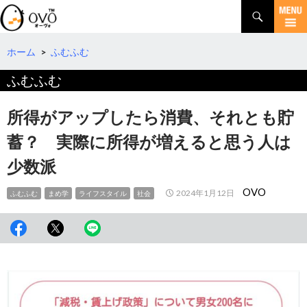
検
索
コ
ン
テ
ホーム
>
ふむふむ
ン
ふむふむ
ツ
へ
移
所得がアップしたら消費、それとも貯
動
蓄？ 実際に所得が増えると思う人は
少数派
OVO
2024年1月12日
ふむふむ
まめ学
ライフスタイル
社会