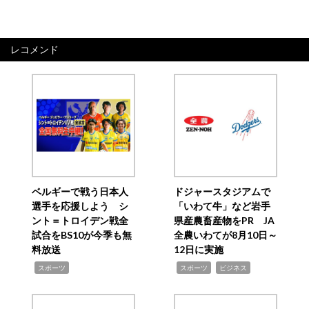
レコメンド
ベルギーで戦う日本人
ドジャースタジアムで
選手を応援しよう シ
「いわて牛」など岩手
ント＝トロイデン戦全
県産農畜産物をPR JA
試合をBS10が今季も無
全農いわてが8月10日～
料放送
12日に実施
,
,
,
スポーツ
スポーツ
ビジネス