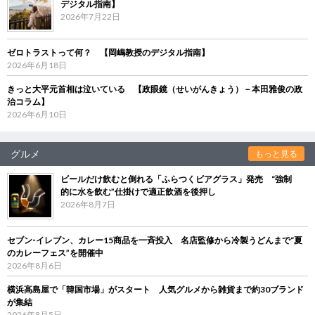
デジタル指南】
2026年7月22日
ゼロトラストって何？ 【岡嶋教授のデジタル指南】
2026年6月18日
きっと大平元首相は泣いている 【政眼鏡（せいがんきょう）－本田雅俊の政
治コラム】
2026年6月10日
グルメ
もっと見る
ビールだけ飲むと倒れる「ふらつくビアグラス」発売 “強制
的に水を飲む”仕掛けで適正飲酒を後押し
2026年8月7日
セブン‐イレブン、カレー15商品を一斉投入 名店監修から冷製うどんまで“夏
のカレーフェス”を開催中
2026年8月6日
横浜高島屋で「韓国市場」がスタート 人気グルメから雑貨まで約30ブランド
が集結
2026年8月5日