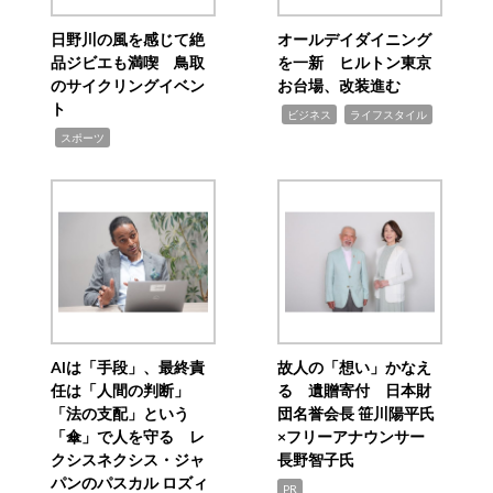
日野川の風を感じて絶
オールデイダイニング
品ジビエも満喫 鳥取
を一新 ヒルトン東京
のサイクリングイベン
お台場、改装進む
ト
,
,
ビジネス
ライフスタイル
,
スポーツ
AIは「手段」、最終責
故人の「想い」かなえ
任は「人間の判断」
る 遺贈寄付 日本財
「法の支配」という
団名誉会長 笹川陽平氏
「傘」で人を守る レ
×フリーアナウンサー
クシスネクシス・ジャ
長野智子氏
パンのパスカル ロズィ
PR