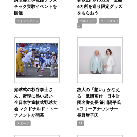
チック実験イベントを
6カ所を巡り限定グッズ
開催
をもらおう
,
,
,
ライフスタイル
カルチャー
ライフスタイ
ル
始球式の杉谷拳士さ
故人の「想い」かなえ
ん、野球に熱い思い
る 遺贈寄付 日本財
全日本学童軟式野球大
団名誉会長 笹川陽平氏
会 マクドナルド・トー
×フリーアナウンサー
ナメントが開幕
長野智子氏
,
スポーツ
PR