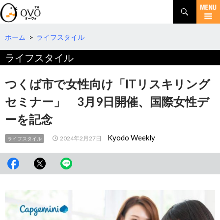
検
索
コ
ン
テ
ホーム
>
ライフスタイル
ン
ライフスタイル
ツ
へ
移
つくば市で女性向け「ITリスキリング
動
セミナー」 3月9日開催、国際女性デ
ーを記念
Kyodo Weekly
2024年2月27日
ライフスタイル