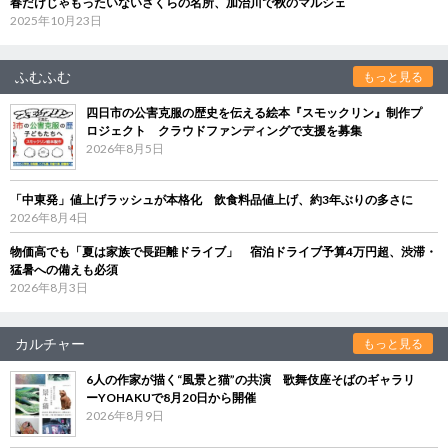
春だけじゃもったいないさくらの名所、加治川で秋のマルシェ
2025年10月23日
ふむふむ
もっと見る
四日市の公害克服の歴史を伝える絵本『スモックリン』制作プ
ロジェクト クラウドファンディングで支援を募集
2026年8月5日
「中東発」値上げラッシュが本格化 飲食料品値上げ、約3年ぶりの多さに
2026年8月4日
物価高でも「夏は家族で長距離ドライブ」 宿泊ドライブ予算4万円超、渋滞・
猛暑への備えも必須
2026年8月3日
カルチャー
もっと見る
6人の作家が描く“風景と猫”の共演 歌舞伎座そばのギャラリ
ーYOHAKUで8月20日から開催
2026年8月9日