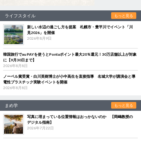
ライフスタイル
もっと見る
新しい水辺の過ごし方を提案 札幌市・豊平川でイベント「川
見2026」を開催
2026年8月9日
韓国旅行でau PAYを使うとPontaポイント最大20％還元！30万店舗以上が対象
に【9月30日まで】
2026年8月8日
ノーベル賞受賞・白川英樹博士が小中高生を直接指導 名城大学が講演会と導
電性プラスチック実験イベントを開催
2026年8月8日
まめ学
もっと見る
写真に埋まっている位置情報はおっかないのか 【岡嶋教授の
デジタル指南】
2026年7月22日