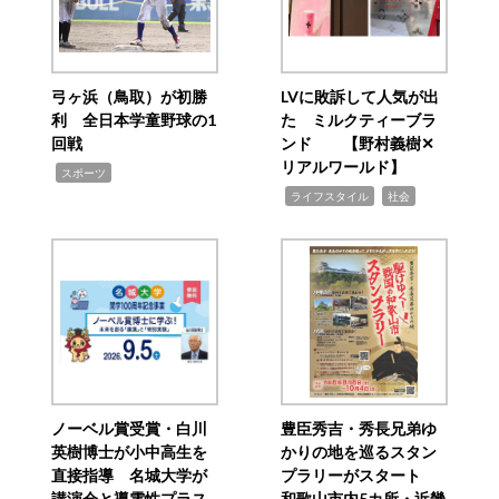
弓ヶ浜（鳥取）が初勝
LVに敗訴して人気が出
利 全日本学童野球の1
た ミルクティーブラ
回戦
ンド 【野村義樹✕
リアルワールド】
,
スポーツ
,
,
ライフスタイル
社会
ノーベル賞受賞・白川
豊臣秀吉・秀長兄弟ゆ
英樹博士が小中高生を
かりの地を巡るスタン
直接指導 名城大学が
プラリーがスタート
講演会と導電性プラス
和歌山市内5カ所・近畿