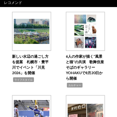
レコメンド
新しい水辺の過ごし方
6人の作家が描く“風景
を提案 札幌市・豊平
と猫”の共演 歌舞伎座
川でイベント「川見
そばのギャラリー
2026」を開催
YOHAKUで8月20日か
ら開催
,
ライフスタイル
,
カルチャー