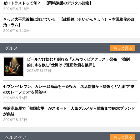
ゼロトラストって何？ 【岡嶋教授のデジタル指南】
2026年6月18日
きっと大平元首相は泣いている 【政眼鏡（せいがんきょう）－本田雅俊の政
治コラム】
2026年6月10日
グルメ
もっと見る
ビールだけ飲むと倒れる「ふらつくビアグラス」発売 “強制
的に水を飲む”仕掛けで適正飲酒を後押し
2026年8月7日
セブン‐イレブン、カレー15商品を一斉投入 名店監修から冷製うどんまで“夏
のカレーフェス”を開催中
2026年8月6日
横浜高島屋で「韓国市場」がスタート 人気グルメから雑貨まで約30ブランド
が集結
2026年8月5日
ヘルスケア
もっと見る