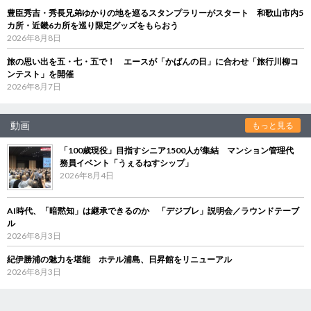
豊臣秀吉・秀長兄弟ゆかりの地を巡るスタンプラリーがスタート 和歌山市内5
カ所・近畿6カ所を巡り限定グッズをもらおう
2026年8月8日
旅の思い出を五・七・五で！ エースが「かばんの日」に合わせ「旅行川柳コ
ンテスト」を開催
2026年8月7日
動画
もっと見る
「100歳現役」目指すシニア1500人が集結 マンション管理代
務員イベント「うぇるねすシップ」
2026年8月4日
AI時代、「暗黙知」は継承できるのか 「デジブレ」説明会／ラウンドテーブ
ル
2026年8月3日
紀伊勝浦の魅力を堪能 ホテル浦島、日昇館をリニューアル
2026年8月3日