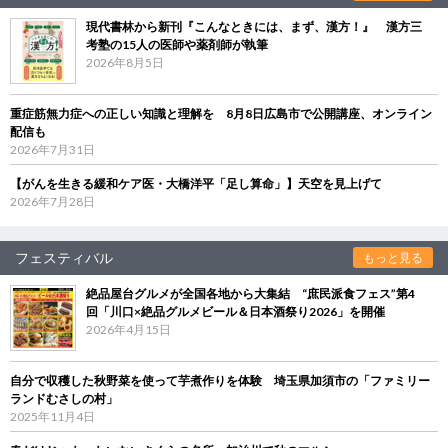
現代書林から新刊『こんなときには、まず、漢方！』 漢方三
考塾の15人の医師や薬剤師が執筆
2026年8月5日
重症筋無力症への正しい知識と理解を 8月8日広島市で公開講座、オンライン
配信も
2026年7月31日
【がんを生きる緩和ケア医・大橋洋平「足し算命」】天空を見上げて
2026年7月28日
フェスティバル
もっと見る
絶品屋台グルメが全国各地から大集結 “庶民派食フェス”第4
回「川口×絶品グルメビール＆日本酒祭り2026」を開催
2026年4月15日
自分で収穫した秋野菜を使って芋煮作りを体験 埼玉県加須市の「ファミリー
ランドむさしの村」
2025年11月4日