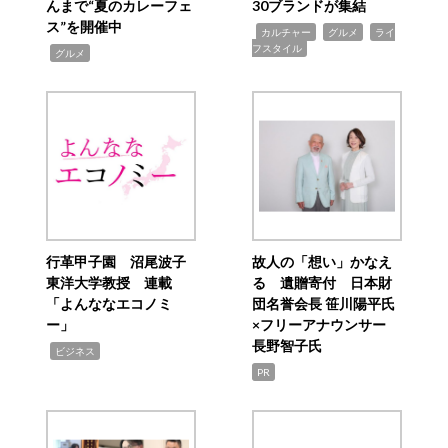
んまで“夏のカレーフェ
30ブランドが集結
ス”を開催中
,
,
,
カルチャー
グルメ
ライ
フスタイル
,
グルメ
行革甲子園 沼尾波子
故人の「想い」かなえ
東洋大学教授 連載
る 遺贈寄付 日本財
「よんななエコノミ
団名誉会長 笹川陽平氏
ー」
×フリーアナウンサー
長野智子氏
,
ビジネス
PR