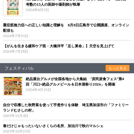
考塾の15人の医師や薬剤師が執筆
2026年8月5日
重症筋無力症への正しい知識と理解を 8月8日広島市で公開講座、オンライン
配信も
2026年7月31日
【がんを生きる緩和ケア医・大橋洋平「足し算命」】天空を見上げて
2026年7月28日
フェスティバル
もっと見る
絶品屋台グルメが全国各地から大集結 “庶民派食フェス”第4
回「川口×絶品グルメビール＆日本酒祭り2026」を開催
2026年4月15日
自分で収穫した秋野菜を使って芋煮作りを体験 埼玉県加須市の「ファミリー
ランドむさしの村」
2025年11月4日
春だけじゃもったいないさくらの名所、加治川で秋のマルシェ
2025年10月23日