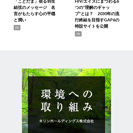
「ことだま」宿る羽生
HIV/エイズにまつわる6
結弦のメッセージ 名
つの“理解のギャッ
言がもたらす心の平穏
プ”とは？ 2030年の流
と潤い
行終結を目指すGAP6の
特設サイトを公開
PR
PR