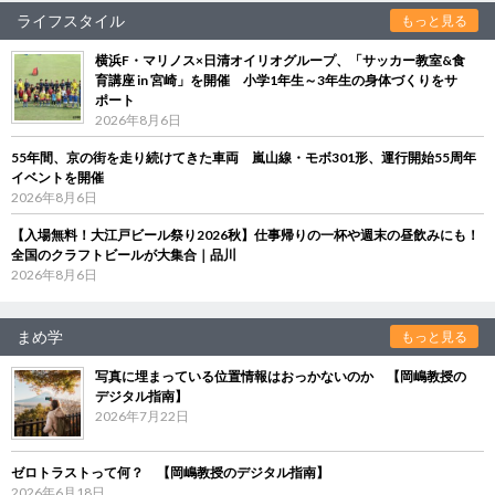
ライフスタイル
もっと見る
横浜F・マリノス×日清オイリオグループ、「サッカー教室&食
育講座 in 宮崎」を開催 小学1年生～3年生の身体づくりをサ
ポート
2026年8月6日
55年間、京の街を走り続けてきた車両 嵐山線・モボ301形、運行開始55周年
イベントを開催
2026年8月6日
【入場無料！大江戸ビール祭り2026秋】仕事帰りの一杯や週末の昼飲みにも！
全国のクラフトビールが大集合｜品川
2026年8月6日
まめ学
もっと見る
写真に埋まっている位置情報はおっかないのか 【岡嶋教授の
デジタル指南】
2026年7月22日
ゼロトラストって何？ 【岡嶋教授のデジタル指南】
2026年6月18日