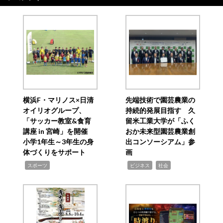
横浜F・マリノス×日清
先端技術で園芸農業の
オイリオグループ、
持続的発展目指す 久
「サッカー教室&食育
留米工業大学が「ふく
講座 in 宮崎」を開催
おか未来型園芸農業創
小学1年生～3年生の身
出コンソーシアム」参
体づくりをサポート
画
,
,
,
スポーツ
ビジネス
社会