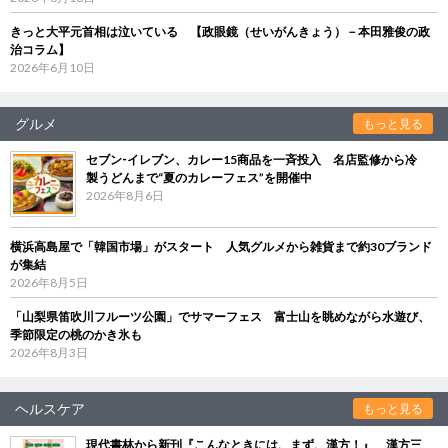
きっと大平元首相は泣いている 【政眼鏡（せいがんきょう）－本田雅俊の政
治コラム】
2026年6月10日
グルメ
もっと見る
セブン‐イレブン、カレー15商品を一斉投入 名店監修から冷
製うどんまで“夏のカレーフェス”を開催中
2026年8月6日
横浜高島屋で「韓国市場」がスタート 人気グルメから雑貨まで約30ブランド
が集結
2026年8月5日
「山梨県笛吹川フルーツ公園」でサマーフェス 富士山を眺めながら水遊び、
季節限定の桃のかき氷も
2026年8月3日
ヘルスケア
もっと見る
現代書林から新刊『こんなときには、まず、漢方！』 漢方三