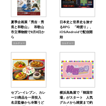
夏季企画展「秀吉・秀
日本史と世界史を旅す
長と和歌山」 和歌山
るRPG 「時渡り」、
市立博物館で8月8日か
iOS/Androidで配信開
ら
始
,
,
カルチャー
カルチャー
セブン‐イレブン、カレ
横浜高島屋で「韓国市
ー15商品を一斉投入
場」がスタート 人気
名店監修から冷製うど
グルメから雑貨まで約