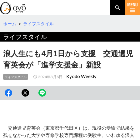
検
索
コ
ン
テ
ホーム
>
ライフスタイル
ン
ライフスタイル
ツ
へ
移
浪人生にも4月1日から支援 交通遺児
動
育英会が「進学支援金」新設
Kyodo Weekly
2024年3月8日
ライフスタイル
交通遺児育英会（東京都千代田区）は、現役の受験で結果を
残せなかった大学や専修学校専門課程の受験生、いわゆる浪人