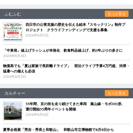
ふむふむ
もっと見る
四日市の公害克服の歴史を伝える絵本『スモックリン』制作プ
ロジェクト クラウドファンディングで支援を募集
2026年8月5日
「中東発」値上げラッシュが本格化 飲食料品値上げ、約3年ぶりの多さに
2026年8月4日
物価高でも「夏は家族で長距離ドライブ」 宿泊ドライブ予算4万円超、渋滞・
猛暑への備えも必須
2026年8月3日
カルチャー
もっと見る
55年間、京の街を走り続けてきた車両 嵐山線・モボ301形、
運行開始55周年イベントを開催
2026年8月6日
夏季企画展「秀吉・秀長と和歌山」 和歌山市立博物館で8月8日から