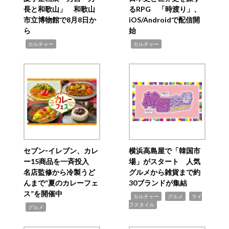
長と和歌山」 和歌山
るRPG 「時渡り」、
市立博物館で8月8日か
iOS/Androidで配信開
ら
始
,
,
カルチャー
カルチャー
セブン‐イレブン、カレ
横浜高島屋で「韓国市
ー15商品を一斉投入
場」がスタート 人気
名店監修から冷製うど
グルメから雑貨まで約
んまで“夏のカレーフェ
30ブランドが集結
ス”を開催中
,
,
,
カルチャー
グルメ
ライ
フスタイル
,
グルメ