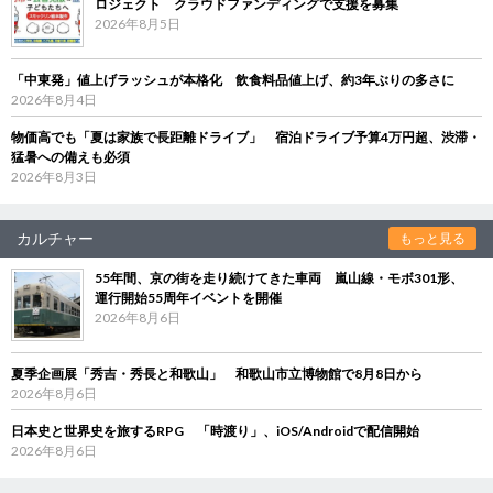
ロジェクト クラウドファンディングで支援を募集
2026年8月5日
「中東発」値上げラッシュが本格化 飲食料品値上げ、約3年ぶりの多さに
2026年8月4日
物価高でも「夏は家族で長距離ドライブ」 宿泊ドライブ予算4万円超、渋滞・
猛暑への備えも必須
2026年8月3日
カルチャー
もっと見る
55年間、京の街を走り続けてきた車両 嵐山線・モボ301形、
運行開始55周年イベントを開催
2026年8月6日
夏季企画展「秀吉・秀長と和歌山」 和歌山市立博物館で8月8日から
2026年8月6日
日本史と世界史を旅するRPG 「時渡り」、iOS/Androidで配信開始
2026年8月6日