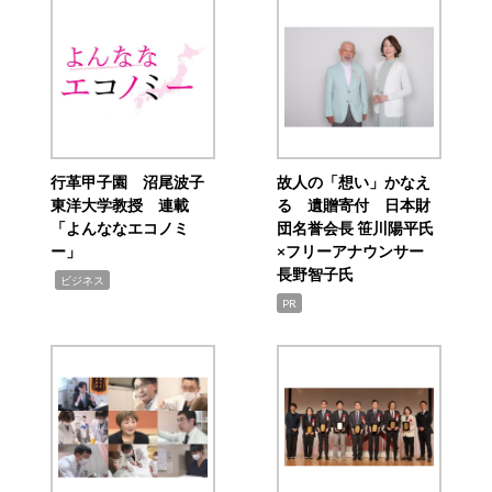
行革甲子園 沼尾波子
故人の「想い」かなえ
東洋大学教授 連載
る 遺贈寄付 日本財
「よんななエコノミ
団名誉会長 笹川陽平氏
ー」
×フリーアナウンサー
長野智子氏
,
ビジネス
PR