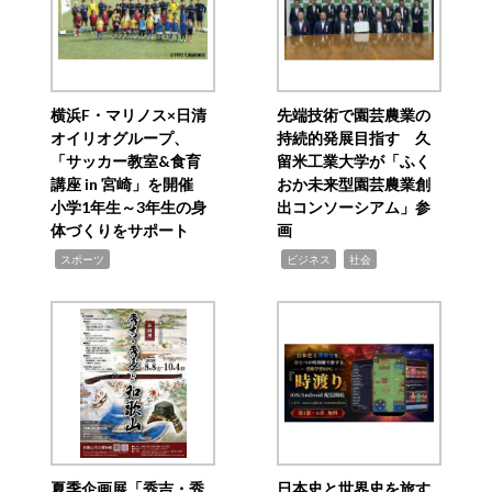
横浜F・マリノス×日清
先端技術で園芸農業の
オイリオグループ、
持続的発展目指す 久
「サッカー教室&食育
留米工業大学が「ふく
講座 in 宮崎」を開催
おか未来型園芸農業創
小学1年生～3年生の身
出コンソーシアム」参
体づくりをサポート
画
,
,
,
スポーツ
ビジネス
社会
夏季企画展「秀吉・秀
日本史と世界史を旅す