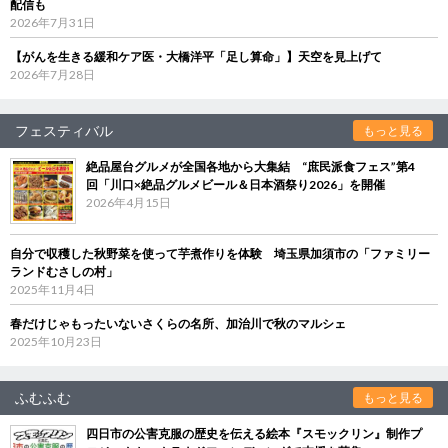
配信も
2026年7月31日
【がんを生きる緩和ケア医・大橋洋平「足し算命」】天空を見上げて
2026年7月28日
フェスティバル
もっと見る
絶品屋台グルメが全国各地から大集結 “庶民派食フェス”第4
回「川口×絶品グルメビール＆日本酒祭り2026」を開催
2026年4月15日
自分で収穫した秋野菜を使って芋煮作りを体験 埼玉県加須市の「ファミリー
ランドむさしの村」
2025年11月4日
春だけじゃもったいないさくらの名所、加治川で秋のマルシェ
2025年10月23日
ふむふむ
もっと見る
四日市の公害克服の歴史を伝える絵本『スモックリン』制作プ