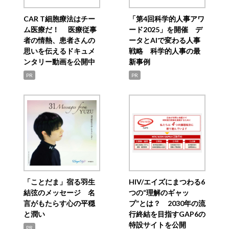
CAR T細胞療法はチー
「第4回科学的人事アワ
ム医療だ！ 医療従事
ード2025」を開催 デ
者の情熱、患者さんの
ータとAIで変わる人事
思いを伝えるドキュメ
戦略 科学的人事の最
ンタリー動画を公開中
新事例
PR
PR
「ことだま」宿る羽生
HIV/エイズにまつわる6
結弦のメッセージ 名
つの“理解のギャッ
言がもたらす心の平穏
プ”とは？ 2030年の流
と潤い
行終結を目指すGAP6の
特設サイトを公開
PR