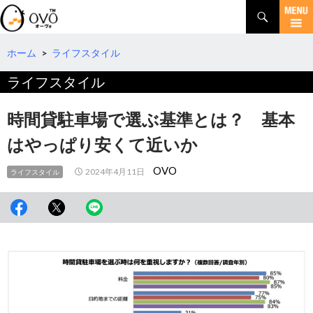
検
索
コ
ン
テ
ホーム
>
ライフスタイル
ン
ライフスタイル
ツ
へ
移
時間貸駐車場で選ぶ基準とは？ 基本
動
はやっぱり安くて近いか
OVO
2024年4月11日
ライフスタイル