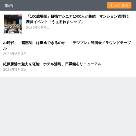
動画
もっと見る
「100歳現役」目指すシニア1500人が集結 マンション管理代
務員イベント「うぇるねすシップ」
2026年8月4日
AI時代、「暗黙知」は継承できるのか 「デジブレ」説明会／ラウンドテーブ
ル
2026年8月3日
紀伊勝浦の魅力を堪能 ホテル浦島、日昇館をリニューアル
2026年8月3日