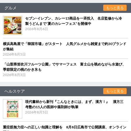
グルメ
もっと見る
セブン‐イレブン、カレー15商品を一斉投入 名店監修から冷
製うどんまで“夏のカレーフェス”を開催中
2026年8月6日
横浜高島屋で「韓国市場」がスタート 人気グルメから雑貨まで約30ブランド
が集結
2026年8月5日
「山梨県笛吹川フルーツ公園」でサマーフェス 富士山を眺めながら水遊び、
季節限定の桃のかき氷も
2026年8月3日
ヘルスケア
もっと見る
現代書林から新刊『こんなときには、まず、漢方！』 漢方三
考塾の15人の医師や薬剤師が執筆
2026年8月5日
重症筋無力症への正しい知識と理解を 8月8日広島市で公開講座、オンライン