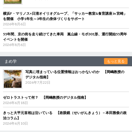
横浜F・マリノス×日清オイリオグループ、「サッカー教室&食育講座 in 宮崎」
を開催 小学1年生～3年生の身体づくりをサポート
2026年8月6日
55年間、京の街を走り続けてきた車両 嵐山線・モボ301形、運行開始55周年
イベントを開催
2026年8月6日
まめ学
もっと見る
写真に埋まっている位置情報はおっかないのか 【岡嶋教授の
デジタル指南】
2026年7月22日
ゼロトラストって何？ 【岡嶋教授のデジタル指南】
2026年6月18日
きっと大平元首相は泣いている 【政眼鏡（せいがんきょう）－本田雅俊の政
治コラム】
2026年6月10日