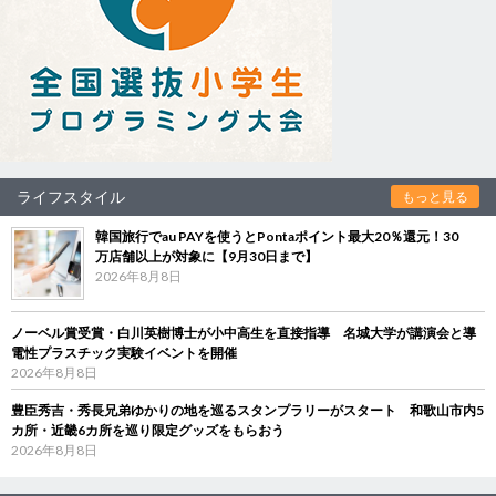
ライフスタイル
もっと見る
韓国旅行でau PAYを使うとPontaポイント最大20％還元！30
万店舗以上が対象に【9月30日まで】
2026年8月8日
ノーベル賞受賞・白川英樹博士が小中高生を直接指導 名城大学が講演会と導
電性プラスチック実験イベントを開催
2026年8月8日
豊臣秀吉・秀長兄弟ゆかりの地を巡るスタンプラリーがスタート 和歌山市内5
カ所・近畿6カ所を巡り限定グッズをもらおう
2026年8月8日