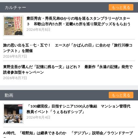
カルチャー
もっと見る
豊臣秀吉・秀長兄弟ゆかりの地を巡るスタンプラリーがスター
ト 和歌山市内5カ所・近畿6カ所を巡り限定グッズをもらおう
2026年8月8日
旅の思い出を五・七・五で！ エースが「かばんの日」に合わせ「旅行川柳コ
ンテスト」を開催
2026年8月7日
東野圭吾が選んだ「記憶に残る一文」はどれ？ 最新作『永遠の記憶』発売で
読者参加型キャンペーン
2026年8月7日
動画
もっと見る
「100歳現役」目指すシニア1500人が集結 マンション管理代
務員イベント「うぇるねすシップ」
2026年8月4日
AI時代、「暗黙知」は継承できるのか 「デジブレ」説明会／ラウンドテーブ