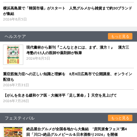
横浜高島屋で「韓国市場」がスタート 人気グルメから雑貨まで約30ブランド
が集結
2026年8月5日
ヘルスケア
もっと見る
現代書林から新刊『こんなときには、まず、漢方！』 漢方三
考塾の15人の医師や薬剤師が執筆
2026年8月5日
重症筋無力症への正しい知識と理解を 8月8日広島市で公開講座、オンライン
配信も
2026年7月31日
【がんを生きる緩和ケア医・大橋洋平「足し算命」】天空を見上げて
2026年7月28日
フェスティバル
もっと見る
絶品屋台グルメが全国各地から大集結 “庶民派食フェス”第4
回「川口×絶品グルメビール＆日本酒祭り2026」を開催