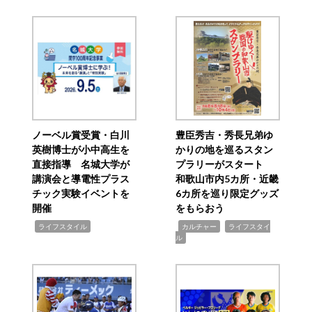
ノーベル賞受賞・白川
豊臣秀吉・秀長兄弟ゆ
英樹博士が小中高生を
かりの地を巡るスタン
直接指導 名城大学が
プラリーがスタート
講演会と導電性プラス
和歌山市内5カ所・近畿
チック実験イベントを
6カ所を巡り限定グッズ
開催
をもらおう
,
,
,
ライフスタイル
カルチャー
ライフスタイ
ル