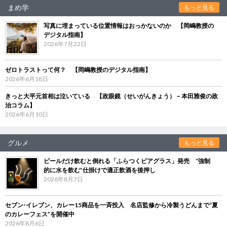
まめ学
もっと見る
写真に埋まっている位置情報はおっかないのか 【岡嶋教授の
デジタル指南】
2026年7月22日
ゼロトラストって何？ 【岡嶋教授のデジタル指南】
2026年6月18日
きっと大平元首相は泣いている 【政眼鏡（せいがんきょう）－本田雅俊の政
治コラム】
2026年6月10日
グルメ
もっと見る
ビールだけ飲むと倒れる「ふらつくビアグラス」発売 “強制
的に水を飲む”仕掛けで適正飲酒を後押し
2026年8月7日
セブン‐イレブン、カレー15商品を一斉投入 名店監修から冷製うどんまで“夏
のカレーフェス”を開催中
2026年8月6日