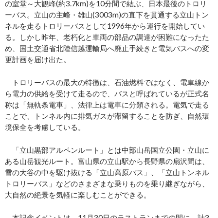
の室堂～大観峰(約3.7km)を10分間で結ぶ、日本最後のトロリ
ーバス。立山の主峰・雄山(3003m)の直下を貫通する立山トン
ネルを走るトロリーバスとして1996年から運行を開始してい
る。しかし昨年、老朽化と車両の部品の調達が困難になったた
め、国土交通省北陸信越運輸局へ廃止手続きと電気バスへの変
更計画を届け出た。
トロリーバスの最大の特徴は、石油燃料ではなく、電車線か
ら電力の供給を受けて走るので、バスと呼ばれているが正式名
称は「無軌条電車」、法律上は電車に分類される。電気で走る
ことで、トンネル内に排気ガスが滞留することを防ぎ、自然環
境保全を考慮している。
「立山黒部アルペンルート」とは中部山岳国立公園・立山に
ある山岳観光ルート。富山県の立山駅から長野県の扇沢間は、
雪の大谷の中を駆け抜ける「立山高原バス」、「立山トンネル
トロリーバス」などのさまざまな乗りものを乗り継ぎながら、
大自然の絶景を気軽に楽しむことができる。
本記念イベントは、11月30日のラストランまでの間に、計3