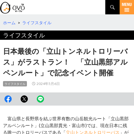
検
索
コ
ン
テ
ホーム
>
ライフスタイル
ン
ライフスタイル
ツ
へ
移
日本最後の「立山トンネルトロリーバ
動
ス」がラストラン！ 「立山黒部アル
ペンルート」で記念イベント開催
2024年5月6日
ライフスタイル
富山県と長野県を結ぶ世界有数の山岳観光ルート「立山黒部
アルペンルート」(立山黒部貫光・富山市)では、現在日本に残
る唯一のトロリーバスである「
立山トンネルトロリーバス
」が