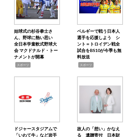
始球式の杉谷拳士さ
ベルギーで戦う日本人
ん、野球に熱い思い
選手を応援しよう シ
全日本学童軟式野球大
ント＝トロイデン戦全
会 マクドナルド・トー
試合をBS10が今季も無
ナメントが開幕
料放送
,
,
スポーツ
スポーツ
ドジャースタジアムで
故人の「想い」かなえ
「いわて牛」など岩手
る 遺贈寄付 日本財