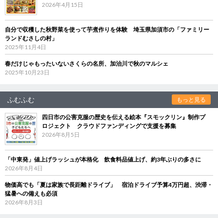
2026年4月15日
自分で収穫した秋野菜を使って芋煮作りを体験 埼玉県加須市の「ファミリー
ランドむさしの村」
2025年11月4日
春だけじゃもったいないさくらの名所、加治川で秋のマルシェ
2025年10月23日
ふむふむ
もっと見る
四日市の公害克服の歴史を伝える絵本『スモックリン』制作プ
ロジェクト クラウドファンディングで支援を募集
2026年8月5日
「中東発」値上げラッシュが本格化 飲食料品値上げ、約3年ぶりの多さに
2026年8月4日
物価高でも「夏は家族で長距離ドライブ」 宿泊ドライブ予算4万円超、渋滞・
猛暑への備えも必須
2026年8月3日