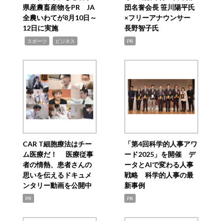
県産農畜産物をPR JA
団名誉会長 笹川陽平氏
全農いわてが8月10日～
×フリーアナウンサー
12日に実施
長野智子氏
,
,
スポーツ
ビジネス
PR
CAR T細胞療法はチー
「第4回科学的人事アワ
ム医療だ！ 医療従事
ード2025」を開催 デ
者の情熱、患者さんの
ータとAIで変わる人事
思いを伝えるドキュメ
戦略 科学的人事の最
ンタリー動画を公開中
新事例
PR
PR