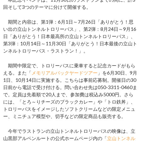
回そして3つのテーマに分けて開催する。
期間と内容は、第1弾：6月1日～7月26日「ありがとう！思
い出の立山トンネルトロリーバス」、第2弾：8月24日～9月16
日「ありがとう！日本最高所の立山トンネルトロリーバス」、
第3弾：10月14日～11月30日「ありがとう！日本最後の立山ト
ンネルトロリーバス・ラストラン！」。
期間中限定で、トロリーバスに乗車すると記念カードがもら
える。また「
メモリアルバックヤードツアー
」を6月30日、9月
1日、10月14日に実施する。こちらは事前応募制。開催日の30
日前から電話で受け付ける。問い合わせ先は050-3311-0460ま
で。定員は先着順で20人まで、参加費は税込み5000円。さら
には、「とろ～りチーズのブラックカレー」や「トロ鉄丼」、
トロリーバスをイメージしたソフトクリームなどの限定メニュ
ー、ミニチュア模型や、切手などの限定商品も販売する。
今年でラストランの立山トンネルトロリーバスの映像は、立
山黒部アルペンルートの公式ホームページ内の「
立山トンネル