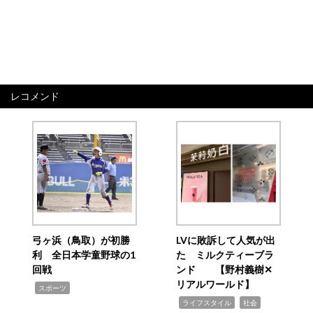
レコメンド
弓ヶ浜（鳥取）が初勝
LVに敗訴して人気が出
利 全日本学童野球の1
た ミルクティーブラ
回戦
ンド 【野村義樹✕
リアルワールド】
,
スポーツ
,
,
ライフスタイル
社会