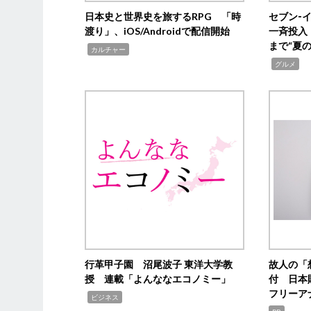
日本史と世界史を旅するRPG 「時
セブン‐
渡り」、iOS/Androidで配信開始
一斉投入
まで“夏
,
カルチャー
,
グルメ
行革甲子園 沼尾波子 東洋大学教
故人の「
授 連載「よんななエコノミー」
付 日本
フリーア
,
ビジネス