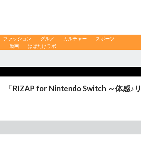
ファッション
グルメ
カルチャー
スポーツ
ス
動画
はばたけラボ
P for Nintendo Switch ～体感♪