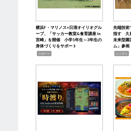
横浜F・マリノス×日清オイリオグル
先端技術
ープ、「サッカー教室&食育講座 in
指す 久
宮崎」を開催 小学1年生～3年生の
未来型園
身体づくりをサポート
ム」参画
,
,
,
スポーツ
ビジネス