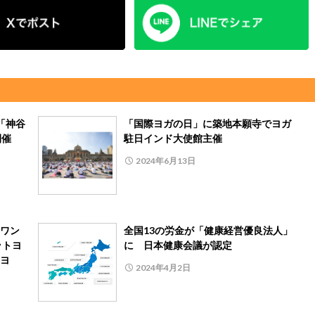
「神谷
「国際ヨガの日」に築地本願寺でヨガ
開催
駐日インド大使館主催
2024年6月13日
ワン
全国13の労金が「健康経営優良法人」
ットヨ
に 日本健康会議が認定
ヨ
2024年4月2日