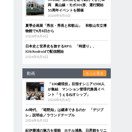
両 嵐山線・モボ301形、運行開始
55周年イベントを開催
2026年8月6日
夏季企画展「秀吉・秀長と和歌山」 和歌山市立博
物館で8月8日から
2026年8月6日
日本史と世界史を旅するRPG 「時渡り」、
iOS/Androidで配信開始
2026年8月6日
動画
もっと見る
「100歳現役」目指すシニア1500人
が集結 マンション管理代務員イベ
ント「うぇるねすシップ」
2026年8月4日
AI時代、「暗黙知」は継承できるのか 「デジブ
レ」説明会／ラウンドテーブル
2026年8月3日
紀伊勝浦の魅力を堪能 ホテル浦島、日昇館をリニ