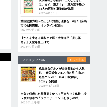
現代書林から新刊『こんなときに
は、まず、漢方！』 漢方三考塾の
15人の医師や薬剤師が執筆
2026年8月5日
重症筋無力症への正しい知識と理解を 8月8日広島
市で公開講座、オンライン配信も
2026年7月31日
【がんを生きる緩和ケア医・大橋洋平「足し算
命」】天空を見上げて
2026年7月28日
フェスティバル
もっと見る
絶品屋台グルメが全国各地から大集
結 “庶民派食フェス”第4回「川口×
絶品グルメビール＆日本酒祭り
2026」を開催
2026年4月15日
自分で収穫した秋野菜を使って芋煮作りを体験 埼
玉県加須市の「ファミリーランドむさしの村」
2025年11月4日