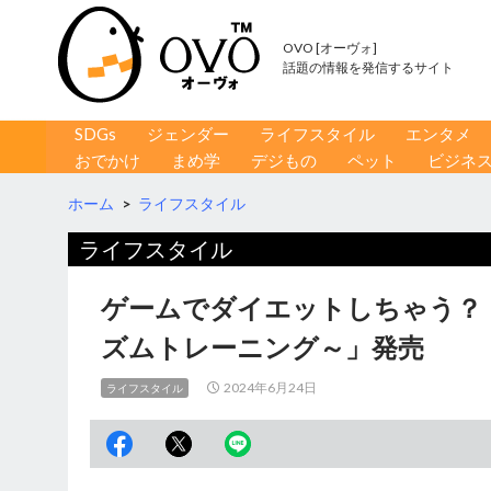
OVO [オーヴォ]
話題の情報を発信するサイト
コンテンツへ移動
検
SDGs
ジェンダー
ライフスタイル
エンタメ
索
おでかけ
まめ学
デジもの
ペット
ビジネ
ホーム
>
ライフスタイル
ライフスタイル
ゲームでダイエットしちゃう？ 「RIZA
ズムトレーニング～」発売
2024年6月24日
ライフスタイル