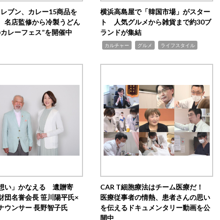
イレブン、カレー15商品を
横浜高島屋で「韓国市場」がスター
 名店監修から冷製うどん
ト 人気グルメから雑貨まで約30ブ
のカレーフェス”を開催中
ランドが集結
,
,
,
カルチャー
グルメ
ライフスタイル
想い」かなえる 遺贈寄
CAR T細胞療法はチーム医療だ！
財団名誉会長 笹川陽平氏×
医療従事者の情熱、患者さんの思い
ナウンサー 長野智子氏
を伝えるドキュメンタリー動画を公
開中