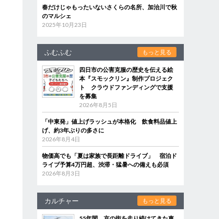
春だけじゃもったいないさくらの名所、加治川で秋
のマルシェ
2025年10月23日
ふむふむ
もっと見る
四日市の公害克服の歴史を伝える絵
本『スモックリン』制作プロジェク
ト クラウドファンディングで支援
を募集
2026年8月5日
「中東発」値上げラッシュが本格化 飲食料品値上
げ、約3年ぶりの多さに
2026年8月4日
物価高でも「夏は家族で長距離ドライブ」 宿泊ド
ライブ予算4万円超、渋滞・猛暑への備えも必須
2026年8月3日
カルチャー
もっと見る
55年間、京の街を走り続けてきた車