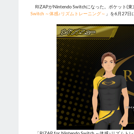
RIZAPがNintendo Switchになった。ポケット(東京
Switch ～体感♪リズムトレーニング～
」を6月27
「RIZAP for Nintendo Switch ～体