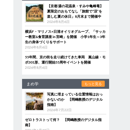
【京都 湯の花温泉・すみや亀峰菴】
夏限定のおもてなし「旅館で“涼”を
楽しむ夏の休日」8月末まで開催中
2026年8月6日
横浜F・マリノス×日清オイリオグループ、「サッカ
ー教室&食育講座 in 宮崎」を開催 小学1年生～3年
生の身体づくりをサポート
2026年8月6日
55年間、京の街を走り続けてきた車両 嵐山線・モ
ボ301形、運行開始55周年イベントを開催
2026年8月6日
まめ学
もっと見る
写真に埋まっている位置情報はおっ
かないのか 【岡嶋教授のデジタル
指南】
2026年7月22日
ゼロトラストって何？ 【岡嶋教授のデジタル指
南】