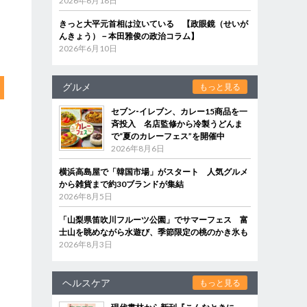
2026年6月18日
きっと大平元首相は泣いている 【政眼鏡（せいが
んきょう）－本田雅俊の政治コラム】
2026年6月10日
グルメ
もっと見る
セブン‐イレブン、カレー15商品を一
斉投入 名店監修から冷製うどんま
で“夏のカレーフェス”を開催中
2026年8月6日
横浜高島屋で「韓国市場」がスタート 人気グルメ
から雑貨まで約30ブランドが集結
2026年8月5日
「山梨県笛吹川フルーツ公園」でサマーフェス 富
士山を眺めながら水遊び、季節限定の桃のかき氷も
2026年8月3日
ヘルスケア
もっと見る