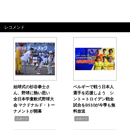
レコメンド
始球式の杉谷拳士さ
ベルギーで戦う日本人
ん、野球に熱い思い
選手を応援しよう シ
全日本学童軟式野球大
ント＝トロイデン戦全
会 マクドナルド・トー
試合をBS10が今季も無
ナメントが開幕
料放送
,
,
スポーツ
スポーツ