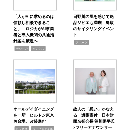
「人がAIに求めるのは
日野川の風を感じて絶
信頼し相談できるこ
品ジビエも満喫 鳥取
と」 ロジカがAI事業
のサイクリングイベン
者と導入機関の共通指
ト
針案を策定へ
,
スポーツ
,
,
デジもの
ビジネス
オールデイダイニング
故人の「想い」かなえ
を一新 ヒルトン東京
る 遺贈寄付 日本財
お台場、改装進む
団名誉会長 笹川陽平氏
×フリーアナウンサー
,
,
ビジネス
ライフスタイル