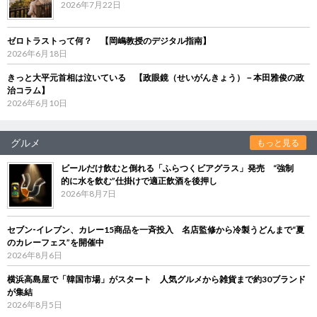
2026年7月22日
ゼロトラストって何？ 【岡嶋教授のデジタル指南】
2026年6月18日
きっと大平元首相は泣いている 【政眼鏡（せいがんきょう）－本田雅俊の政
治コラム】
2026年6月10日
グルメ
もっと見る
ビールだけ飲むと倒れる「ふらつくビアグラス」発売 “強制
的に水を飲む”仕掛けで適正飲酒を後押し
2026年8月7日
セブン‐イレブン、カレー15商品を一斉投入 名店監修から冷製うどんまで“夏
のカレーフェス”を開催中
2026年8月6日
横浜高島屋で「韓国市場」がスタート 人気グルメから雑貨まで約30ブランド
が集結
2026年8月5日