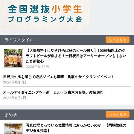
ライフスタイル
もっと見る
【入場無料！けやきひろば秋のビール祭り】300種類以上のク
ラフトビールが集まる！土日祝日はアーリーオープンも｜さい
たま新都心
2026年8月7日
日野川の風を感じて絶品ジビエも満喫 鳥取のサイクリングイベント
2026年8月7日
オールデイダイニングを一新 ヒルトン東京お台場、改装進む
2026年8月7日
まめ学
もっと見る
写真に埋まっている位置情報はおっかないのか 【岡嶋教授の
デジタル指南】