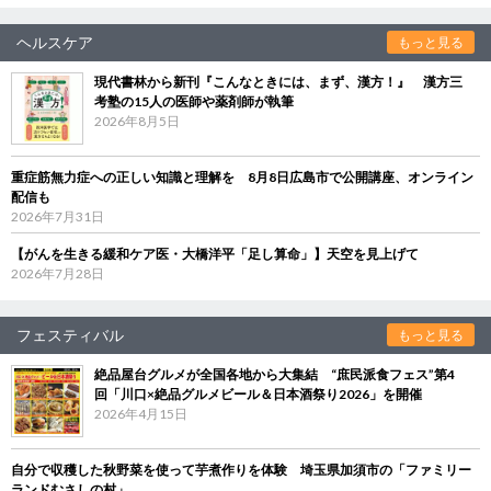
ヘルスケア
もっと見る
現代書林から新刊『こんなときには、まず、漢方！』 漢方三
考塾の15人の医師や薬剤師が執筆
2026年8月5日
重症筋無力症への正しい知識と理解を 8月8日広島市で公開講座、オンライン
配信も
2026年7月31日
【がんを生きる緩和ケア医・大橋洋平「足し算命」】天空を見上げて
2026年7月28日
フェスティバル
もっと見る
絶品屋台グルメが全国各地から大集結 “庶民派食フェス”第4
回「川口×絶品グルメビール＆日本酒祭り2026」を開催
2026年4月15日
自分で収穫した秋野菜を使って芋煮作りを体験 埼玉県加須市の「ファミリー
ランドむさしの村」