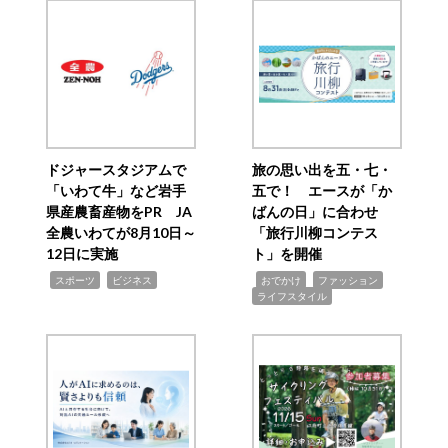
ドジャースタジアムで
旅の思い出を五・七・
「いわて牛」など岩手
五で！ エースが「か
県産農畜産物をPR JA
ばんの日」に合わせ
全農いわてが8月10日～
「旅行川柳コンテス
12日に実施
ト」を開催
,
,
,
,
,
スポーツ
ビジネス
おでかけ
ファッション
ライフスタイル