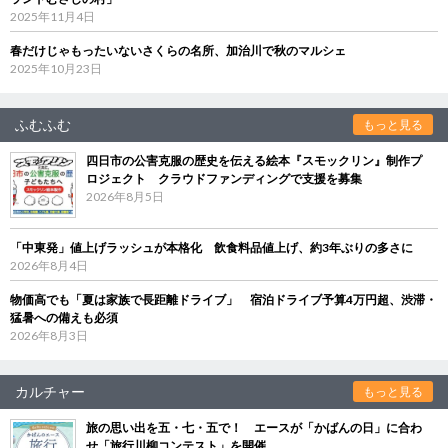
2025年11月4日
春だけじゃもったいないさくらの名所、加治川で秋のマルシェ
2025年10月23日
ふむふむ
もっと見る
四日市の公害克服の歴史を伝える絵本『スモックリン』制作プ
ロジェクト クラウドファンディングで支援を募集
2026年8月5日
「中東発」値上げラッシュが本格化 飲食料品値上げ、約3年ぶりの多さに
2026年8月4日
物価高でも「夏は家族で長距離ドライブ」 宿泊ドライブ予算4万円超、渋滞・
猛暑への備えも必須
2026年8月3日
カルチャー
もっと見る
旅の思い出を五・七・五で！ エースが「かばんの日」に合わ
せ「旅行川柳コンテスト」を開催