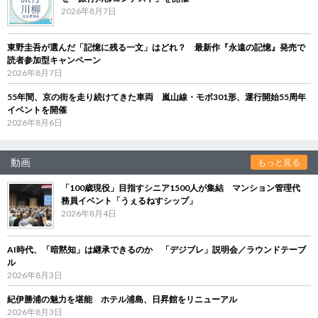
2026年8月7日
東野圭吾が選んだ「記憶に残る一文」はどれ？ 最新作『永遠の記憶』発売で
読者参加型キャンペーン
2026年8月7日
55年間、京の街を走り続けてきた車両 嵐山線・モボ301形、運行開始55周年
イベントを開催
2026年8月6日
動画
もっと見る
「100歳現役」目指すシニア1500人が集結 マンション管理代
務員イベント「うぇるねすシップ」
2026年8月4日
AI時代、「暗黙知」は継承できるのか 「デジブレ」説明会／ラウンドテーブ
ル
2026年8月3日
紀伊勝浦の魅力を堪能 ホテル浦島、日昇館をリニューアル
2026年8月3日