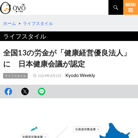
検
索
コ
ン
テ
ホーム
>
ライフスタイル
ン
ライフスタイル
ツ
へ
移
全国13の労金が「健康経営優良法人」
動
に 日本健康会議が認定
Kyodo Weekly
2024年4月2日
ライフスタイル