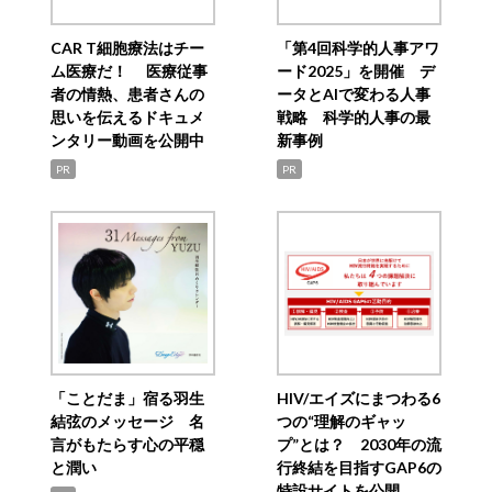
CAR T細胞療法はチー
「第4回科学的人事アワ
ム医療だ！ 医療従事
ード2025」を開催 デ
者の情熱、患者さんの
ータとAIで変わる人事
思いを伝えるドキュメ
戦略 科学的人事の最
ンタリー動画を公開中
新事例
PR
PR
「ことだま」宿る羽生
HIV/エイズにまつわる6
結弦のメッセージ 名
つの“理解のギャッ
言がもたらす心の平穏
プ”とは？ 2030年の流
と潤い
行終結を目指すGAP6の
特設サイトを公開