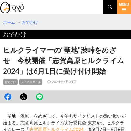
検
索
コ
ン
テ
ホーム
>
おでかけ
ン
おでかけ
ツ
へ
移
ヒルクライマーの“聖地”渋峠をめざ
動
せ 今秋開催「志賀高原ヒルクライム
2024」は6月1日に受け付け開始
2024年5月31日
おでかけ
ライフスタイル
聖地「渋峠」をめざして、今年もサイクリストの熱い戦いが
始まる。志賀高原ヒルクライム実行委員会(東京)は、ヒルクラ
イムレース「
志賀高原ヒルクライム2024
」を9月7日～9月8日