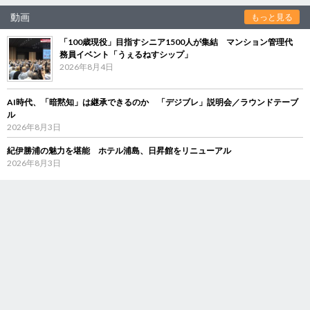
動画
もっと見る
「100歳現役」目指すシニア1500人が集結 マンション管理代
務員イベント「うぇるねすシップ」
2026年8月4日
AI時代、「暗黙知」は継承できるのか 「デジブレ」説明会／ラウンドテーブ
ル
2026年8月3日
紀伊勝浦の魅力を堪能 ホテル浦島、日昇館をリニューアル
2026年8月3日