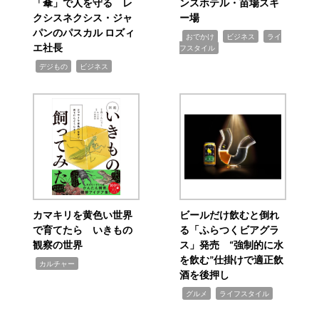
「傘」で人を守る レ
ンスホテル・苗場スキ
クシスネクシス・ジャ
ー場
パンのパスカル ロズィ
,
,
,
おでかけ
ビジネス
ライ
エ社長
フスタイル
,
,
デジもの
ビジネス
カマキリを黄色い世界
ビールだけ飲むと倒れ
で育てたら いきもの
る「ふらつくビアグラ
観察の世界
ス」発売 “強制的に水
を飲む”仕掛けで適正飲
,
カルチャー
酒を後押し
,
,
グルメ
ライフスタイル