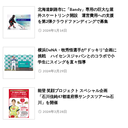
北海道釧路市に「Bandy」専用の巨大な屋
外スケートリンク開設 運営費用への支援
を第2弾クラウドファンディングで募集
2024年1月14日
横浜DeNA・牧秀悟選手が“ドッキリ”企画に
挑戦 ハイセンスジャパンとのコラボで小
学生にスイングを直々指導
2024年2月29日
能登 笑顔プロジェクト スペシャル企画
「石川佳純47都道府県サンクスツアーin石
川」を開催
2024年3月28日