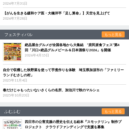
2026年7月31日
【がんを生きる緩和ケア医・大橋洋平「足し算命」】天空を見上げて
2026年7月28日
フェスティバル
もっと見る
絶品屋台グルメが全国各地から大集結 “庶民派食フェス”第4
回「川口×絶品グルメビール＆日本酒祭り2026」を開催
2026年4月15日
自分で収穫した秋野菜を使って芋煮作りを体験 埼玉県加須市の「ファミリー
ランドむさしの村」
2025年11月4日
春だけじゃもったいないさくらの名所、加治川で秋のマルシェ
2025年10月23日
ふむふむ
もっと見る
四日市の公害克服の歴史を伝える絵本『スモックリン』制作プ
ロジェクト クラウドファンディングで支援を募集