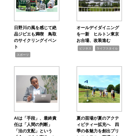
日野川の風を感じて絶
オールデイダイニング
品ジビエも満喫 鳥取
を一新 ヒルトン東京
のサイクリングイベン
お台場、改装進む
ト
,
,
ビジネス
ライフスタイル
,
スポーツ
AIは「手段」、最終責
夏の苗場が夏のアクテ
任は「人間の判断」
ィビティー拡充へ 四
「法の支配」という
季の各魅力を創出プリ