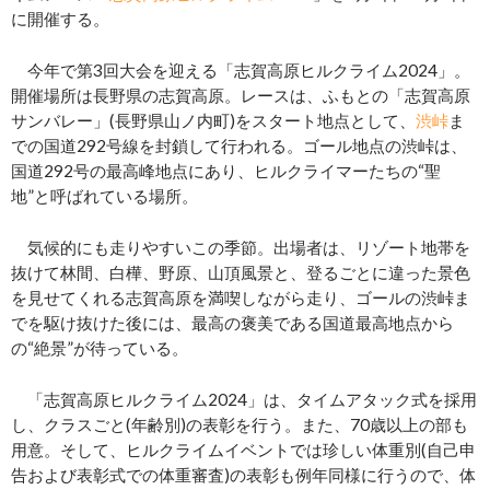
に開催する。
今年で第3回大会を迎える「志賀高原ヒルクライム2024」。
開催場所は長野県の志賀高原。レースは、ふもとの「志賀高原
サンバレー」(長野県山ノ内町)をスタート地点として、
渋峠
ま
での国道292号線を封鎖して行われる。ゴール地点の渋峠は、
国道292号の最高峰地点にあり、ヒルクライマーたちの“聖
地”と呼ばれている場所。
気候的にも走りやすいこの季節。出場者は、リゾート地帯を
抜けて林間、白樺、野原、山頂風景と、登るごとに違った景色
を見せてくれる志賀高原を満喫しながら走り、ゴールの渋峠ま
でを駆け抜けた後には、最高の褒美である国道最高地点から
の“絶景”が待っている。
「志賀高原ヒルクライム2024」は、タイムアタック式を採用
し、クラスごと(年齢別)の表彰を行う。また、70歳以上の部も
用意。そして、ヒルクライムイベントでは珍しい体重別(自己申
告および表彰式での体重審査)の表彰も例年同様に行うので、体