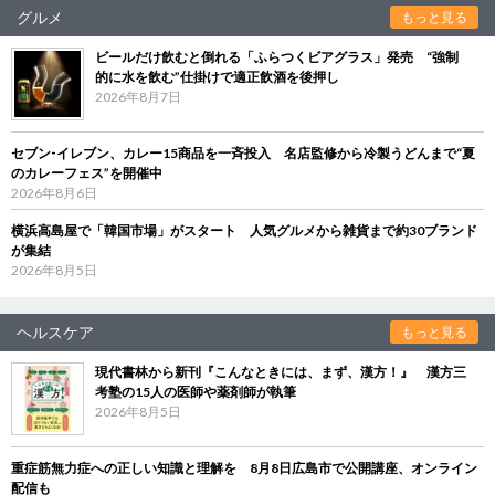
グルメ
もっと見る
ビールだけ飲むと倒れる「ふらつくビアグラス」発売 “強制
的に水を飲む”仕掛けで適正飲酒を後押し
2026年8月7日
セブン‐イレブン、カレー15商品を一斉投入 名店監修から冷製うどんまで“夏
のカレーフェス”を開催中
2026年8月6日
横浜高島屋で「韓国市場」がスタート 人気グルメから雑貨まで約30ブランド
が集結
2026年8月5日
ヘルスケア
もっと見る
現代書林から新刊『こんなときには、まず、漢方！』 漢方三
考塾の15人の医師や薬剤師が執筆
2026年8月5日
重症筋無力症への正しい知識と理解を 8月8日広島市で公開講座、オンライン
配信も