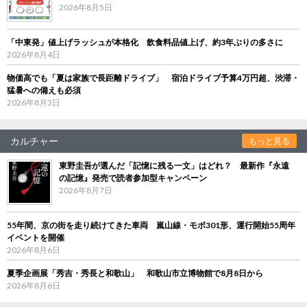
2026年8月5日
「中東発」値上げラッシュが本格化 飲食料品値上げ、約3年ぶりの多さに
2026年8月4日
物価高でも「夏は家族で長距離ドライブ」 宿泊ドライブ予算4万円超、渋滞・
猛暑への備えも必須
2026年8月3日
カルチャー
もっと見る
東野圭吾が選んだ「記憶に残る一文」はどれ？ 最新作『永遠
の記憶』発売で読者参加型キャンペーン
2026年8月7日
55年間、京の街を走り続けてきた車両 嵐山線・モボ301形、運行開始55周年
イベントを開催
2026年8月6日
夏季企画展「秀吉・秀長と和歌山」 和歌山市立博物館で8月8日から
2026年8月6日