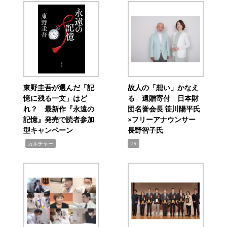
東野圭吾が選んだ「記
故人の「想い」かなえ
憶に残る一文」はど
る 遺贈寄付 日本財
れ？ 最新作『永遠の
団名誉会長 笹川陽平氏
記憶』発売で読者参加
×フリーアナウンサー
型キャンペーン
長野智子氏
,
カルチャー
PR