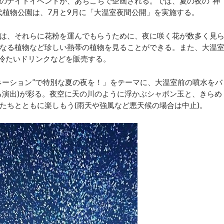
のナイトイベントが、あちこちで企画される。では、夏の夜の“神
代植物公園は、7月と9月に「大温室夜間公開」を実施する。
は、それらに花粉を運んでもらうために、夜に咲く花が数多く見
なる植物など珍しい熱帯の植物を見ることができる。また、大温
、冷たいドリンクなどを販売する。
ルミネーション”で特別な夏の夜を！」をテーマに、大温室前の噴水をバ
る演出)が彩る。夜空に天の川のように浮かぶシャボン玉と、きらめ
たちとともに楽しもう(雨天や強風など悪天候の場合は中止)。