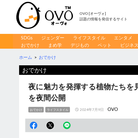
OVO [オーヴォ]
話題の情報を発信するサイト
コンテンツへ移動
検
SDGs
ジェンダー
ライフスタイル
エンタメ
索
おでかけ
まめ学
デジもの
ペット
ビジネ
ホーム
>
おでかけ
おでかけ
夜に魅力を発揮する植物たちを
を夜間公開
OVO
2024年7月9日
おでかけ
ライフスタイル