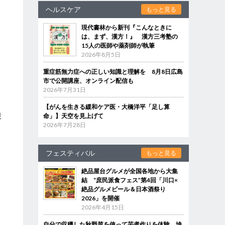
ヘルスケア
もっと見る
現代書林から新刊『こんなときに
は、まず、漢方！』 漢方三考塾の
15人の医師や薬剤師が執筆
2026年8月5日
重症筋無力症への正しい知識と理解を 8月8日広島
市で公開講座、オンライン配信も
2026年7月31日
【がんを生きる緩和ケア医・大橋洋平「足し算
限
命」】天空を見上げて
2026年7月28日
フェスティバル
もっと見る
絶品屋台グルメが全国各地から大集
結 “庶民派食フェス”第4回「川口×
絶品グルメビール＆日本酒祭り
2026」を開催
2026年4月15日
自分で収穫した秋野菜を使って芋煮作りを体験 埼