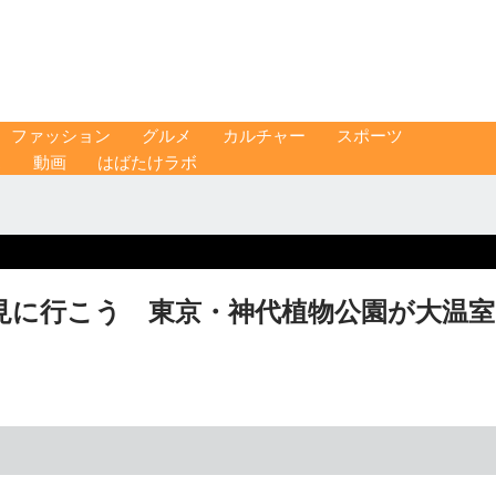
ファッション
グルメ
カルチャー
スポーツ
ス
動画
はばたけラボ
見に行こう 東京・神代植物公園が大温室