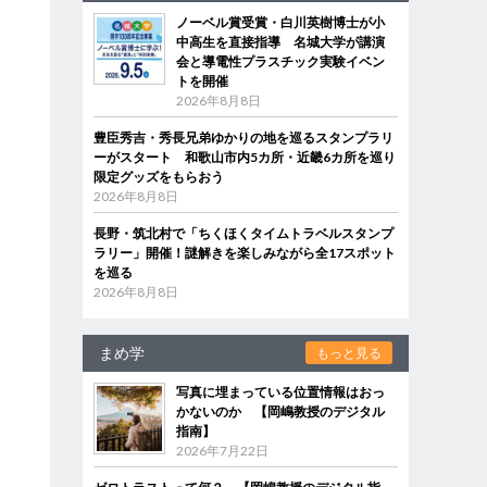
ノーベル賞受賞・白川英樹博士が小
中高生を直接指導 名城大学が講演
会と導電性プラスチック実験イベン
トを開催
2026年8月8日
豊臣秀吉・秀長兄弟ゆかりの地を巡るスタンプラリ
ーがスタート 和歌山市内5カ所・近畿6カ所を巡り
限定グッズをもらおう
2026年8月8日
長野・筑北村で「ちくほくタイムトラベルスタンプ
ラリー」開催！謎解きを楽しみながら全17スポット
を巡る
2026年8月8日
まめ学
もっと見る
写真に埋まっている位置情報はおっ
かないのか 【岡嶋教授のデジタル
指南】
2026年7月22日
月