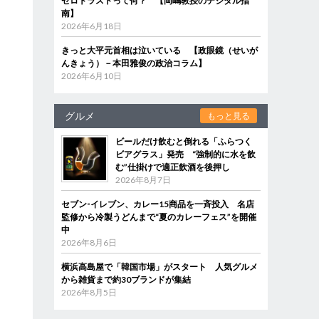
ゼロトラストって何？ 【岡嶋教授のデジタル指
南】
2026年6月18日
きっと大平元首相は泣いている 【政眼鏡（せいが
んきょう）－本田雅俊の政治コラム】
2026年6月10日
グルメ
もっと見る
ビールだけ飲むと倒れる「ふらつく
ビアグラス」発売 “強制的に水を飲
む”仕掛けで適正飲酒を後押し
2026年8月7日
セブン‐イレブン、カレー15商品を一斉投入 名店
監修から冷製うどんまで“夏のカレーフェス”を開催
中
2026年8月6日
横浜高島屋で「韓国市場」がスタート 人気グルメ
から雑貨まで約30ブランドが集結
2026年8月5日