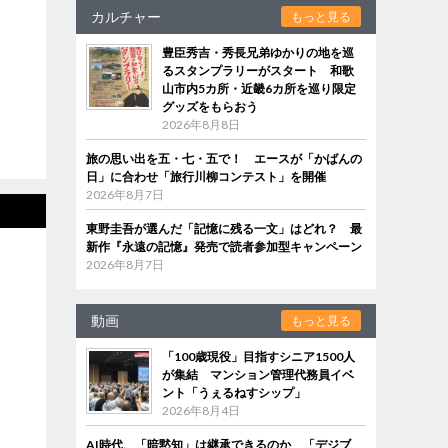
カルチャー
もっと見る
豊臣秀吉・秀長兄弟ゆかりの地を巡
るスタンプラリーがスタート 和歌
山市内5カ所・近畿6カ所を巡り限定
グッズをもらおう
2026年8月8日
旅の思い出を五・七・五で！ エースが「かばんの
日」に合わせ「旅行川柳コンテスト」を開催
2026年8月7日
東野圭吾が選んだ「記憶に残る一文」はどれ？ 最
新作『永遠の記憶』発売で読者参加型キャンペーン
2026年8月7日
動画
もっと見る
「100歳現役」目指すシニア1500人
が集結 マンション管理代務員イベ
ント「うぇるねすシップ」
2026年8月4日
AI時代、「暗黙知」は継承できるのか 「デジブ