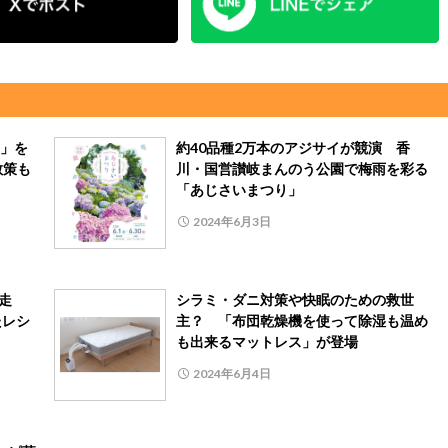
」を
約40品種2万本のアジサイが競演 香
散策も
川・国営讃岐まんのう公園で梅雨を彩る
「あじさいまつり」
2024年6月3日
完走
シラミ・ダニ対策や快眠のための救世
たレシ
主？ 「布団乾燥機を使って除湿も温め
も出来るマットレス」が登場
2024年6月4日