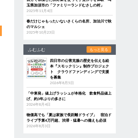
玉県加須市の「ファミリーランドむさしの村」
2025年11月4日
春だけじゃもったいないさくらの名所、加治川で秋
のマルシェ
2025年10月23日
ふむふむ
もっと見る
四日市の公害克服の歴史を伝える絵
本『スモックリン』制作プロジェク
ト クラウドファンディングで支援
を募集
2026年8月5日
「中東発」値上げラッシュが本格化 飲食料品値上
げ、約3年ぶりの多さに
2026年8月4日
物価高でも「夏は家族で長距離ドライブ」 宿泊ド
ライブ予算4万円超、渋滞・猛暑への備えも必須
2026年8月3日