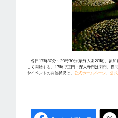
各日17時30分～20時30分(最終入園20時)。参
して開始する。17時で正門・深大寺門は閉門。夜間
やイベントの開催状況は、
公式ホームページ
、
公式