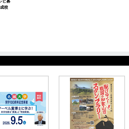
シピ募
成校