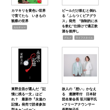
カマキリを黄色い世界
ビールだけ飲むと倒れ
で育てたら いきもの
る「ふらつくビアグラ
観察の世界
ス」発売 “強制的に水
を飲む”仕掛けで適正飲
,
カルチャー
酒を後押し
,
,
グルメ
ライフスタイル
東野圭吾が選んだ「記
故人の「想い」かなえ
憶に残る一文」はど
る 遺贈寄付 日本財
れ？ 最新作『永遠の
団名誉会長 笹川陽平氏
記憶』発売で読者参加
×フリーアナウンサー
型キャンペーン
長野智子氏