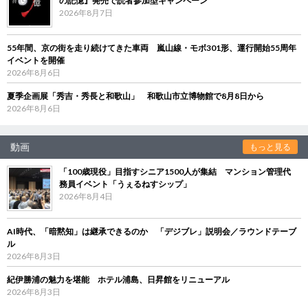
の記憶』発売で読者参加型キャンペーン
2026年8月7日
55年間、京の街を走り続けてきた車両 嵐山線・モボ301形、運行開始55周年
イベントを開催
2026年8月6日
夏季企画展「秀吉・秀長と和歌山」 和歌山市立博物館で8月8日から
2026年8月6日
動画
もっと見る
「100歳現役」目指すシニア1500人が集結 マンション管理代
務員イベント「うぇるねすシップ」
2026年8月4日
AI時代、「暗黙知」は継承できるのか 「デジブレ」説明会／ラウンドテーブ
ル
2026年8月3日
紀伊勝浦の魅力を堪能 ホテル浦島、日昇館をリニューアル
2026年8月3日