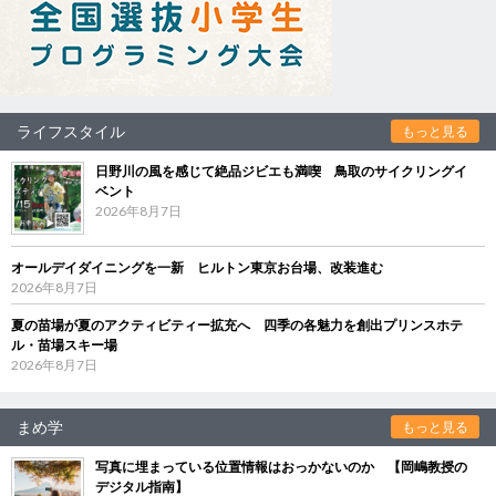
ライフスタイル
もっと見る
日野川の風を感じて絶品ジビエも満喫 鳥取のサイクリングイ
ベント
2026年8月7日
オールデイダイニングを一新 ヒルトン東京お台場、改装進む
2026年8月7日
夏の苗場が夏のアクティビティー拡充へ 四季の各魅力を創出プリンスホテ
ル・苗場スキー場
2026年8月7日
まめ学
もっと見る
写真に埋まっている位置情報はおっかないのか 【岡嶋教授の
デジタル指南】