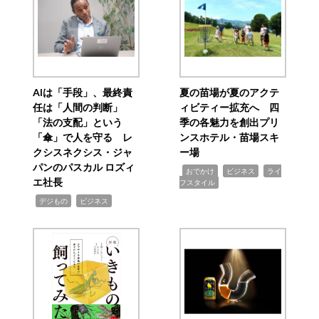
AIは「手段」、最終責
夏の苗場が夏のアクテ
任は「人間の判断」
ィビティー拡充へ 四
「法の支配」という
季の各魅力を創出プリ
「傘」で人を守る レ
ンスホテル・苗場スキ
クシスネクシス・ジャ
ー場
パンのパスカル ロズィ
,
,
,
おでかけ
ビジネス
ライ
エ社長
フスタイル
,
,
デジもの
ビジネス