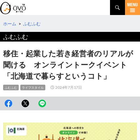
検
索
コ
ン
テ
ホーム
>
ふむふむ
ン
ふむふむ
ツ
へ
移
移住・起業した若き経営者のリアルが
動
聞ける オンライントークイベント
「北海道で暮らすというコト」
2024年7月17日
ふむふむ
ライフスタイル