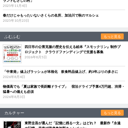
ランドむさしの村」
2025年11月4日
春だけじゃもったいないさくらの名所、加治川で秋のマルシェ
2025年10月23日
ふむふむ
もっと見る
四日市の公害克服の歴史を伝える絵本『スモックリン』制作プ
ロジェクト クラウドファンディングで支援を募集
2026年8月5日
「中東発」値上げラッシュが本格化 飲食料品値上げ、約3年ぶりの多さに
2026年8月4日
物価高でも「夏は家族で長距離ドライブ」 宿泊ドライブ予算4万円超、渋滞・
猛暑への備えも必須
2026年8月3日
カルチャー
もっと見る
東野圭吾が選んだ「記憶に残る一文」はどれ？ 最新作『永遠