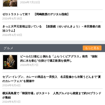
2026年7月22日
ゼロトラストって何？ 【岡嶋教授のデジタル指南】
2026年6月18日
きっと大平元首相は泣いている 【政眼鏡（せいがんきょう）－本田雅俊の政
治コラム】
2026年6月10日
グルメ
もっと見る
ビールだけ飲むと倒れる「ふらつくビアグラス」発売 “強制
的に水を飲む”仕掛けで適正飲酒を後押し
2026年8月7日
セブン‐イレブン、カレー15商品を一斉投入 名店監修から冷製うどんまで“夏
のカレーフェス”を開催中
2026年8月6日
横浜高島屋で「韓国市場」がスタート 人気グルメから雑貨まで約30ブランド
が集結
2026年8月5日