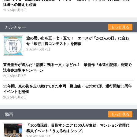
猛暑への備えも必須
2026年8月3日
カルチャー
もっと見る
旅の思い出を五・七・五で！ エースが「かばんの日」に合わ
せ「旅行川柳コンテスト」を開催
2026年8月7日
東野圭吾が選んだ「記憶に残る一文」はどれ？ 最新作『永遠の記憶』発売で
読者参加型キャンペーン
2026年8月7日
55年間、京の街を走り続けてきた車両 嵐山線・モボ301形、運行開始55周年
イベントを開催
2026年8月6日
動画
もっと見る
「100歳現役」目指すシニア1500人が集結 マンション管理代
務員イベント「うぇるねすシップ」
2026年8月4日