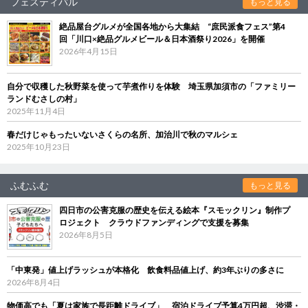
フェスティバル
もっと見る
絶品屋台グルメが全国各地から大集結 “庶民派食フェス”第4
回「川口×絶品グルメビール＆日本酒祭り2026」を開催
2026年4月15日
自分で収穫した秋野菜を使って芋煮作りを体験 埼玉県加須市の「ファミリー
ランドむさしの村」
2025年11月4日
春だけじゃもったいないさくらの名所、加治川で秋のマルシェ
2025年10月23日
ふむふむ
もっと見る
四日市の公害克服の歴史を伝える絵本『スモックリン』制作プ
ロジェクト クラウドファンディングで支援を募集
2026年8月5日
「中東発」値上げラッシュが本格化 飲食料品値上げ、約3年ぶりの多さに
2026年8月4日
物価高でも「夏は家族で長距離ドライブ」 宿泊ドライブ予算4万円超、渋滞・