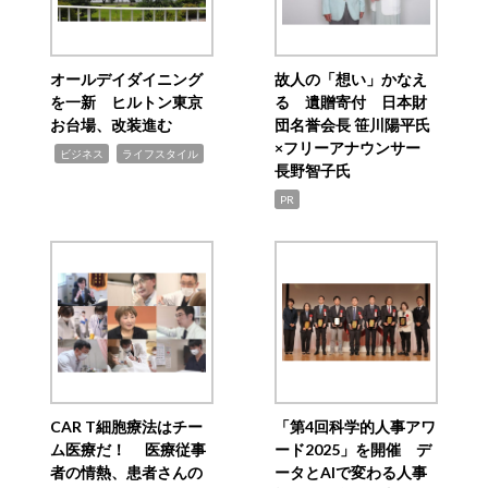
オールデイダイニング
故人の「想い」かなえ
を一新 ヒルトン東京
る 遺贈寄付 日本財
お台場、改装進む
団名誉会長 笹川陽平氏
×フリーアナウンサー
,
,
ビジネス
ライフスタイル
長野智子氏
PR
CAR T細胞療法はチー
「第4回科学的人事アワ
ム医療だ！ 医療従事
ード2025」を開催 デ
者の情熱、患者さんの
ータとAIで変わる人事