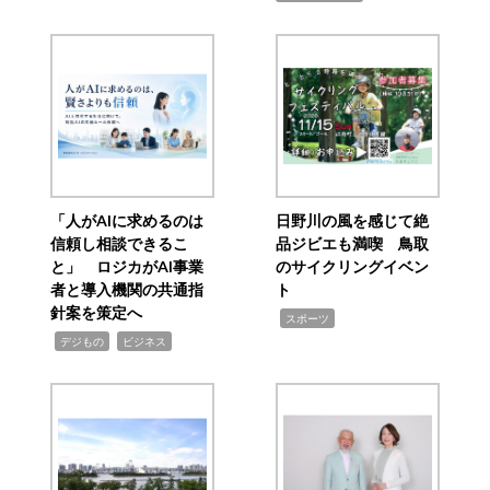
「人がAIに求めるのは
日野川の風を感じて絶
信頼し相談できるこ
品ジビエも満喫 鳥取
と」 ロジカがAI事業
のサイクリングイベン
者と導入機関の共通指
ト
針案を策定へ
,
スポーツ
,
,
デジもの
ビジネス