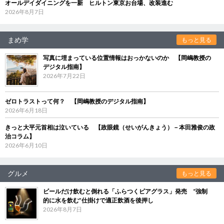
オールデイダイニングを一新 ヒルトン東京お台場、改装進む
2026年8月7日
まめ学
もっと見る
写真に埋まっている位置情報はおっかないのか 【岡嶋教授の
デジタル指南】
2026年7月22日
ゼロトラストって何？ 【岡嶋教授のデジタル指南】
2026年6月18日
きっと大平元首相は泣いている 【政眼鏡（せいがんきょう）－本田雅俊の政
治コラム】
2026年6月10日
グルメ
もっと見る
ビールだけ飲むと倒れる「ふらつくビアグラス」発売 “強制
的に水を飲む”仕掛けで適正飲酒を後押し
2026年8月7日