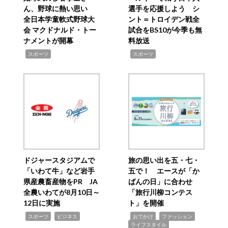
ん、野球に熱い思い
選手を応援しよう シ
全日本学童軟式野球大
ント＝トロイデン戦全
会 マクドナルド・トー
試合をBS10が今季も無
ナメントが開幕
料放送
,
,
スポーツ
スポーツ
ドジャースタジアムで
旅の思い出を五・七・
「いわて牛」など岩手
五で！ エースが「か
県産農畜産物をPR JA
ばんの日」に合わせ
全農いわてが8月10日～
「旅行川柳コンテス
12日に実施
ト」を開催
,
,
,
,
,
スポーツ
ビジネス
おでかけ
ファッション
ライフスタイル