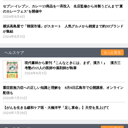
セブン‐イレブン、カレー15商品を一斉投入 名店監修から冷製うどんまで“夏
のカレーフェス”を開催中
2026年8月6日
横浜高島屋で「韓国市場」がスタート 人気グルメから雑貨まで約30ブランド
が集結
2026年8月5日
ヘルスケア
もっと見る
現代書林から新刊『こんなときには、まず、漢方！』 漢方三
考塾の15人の医師や薬剤師が執筆
2026年8月5日
重症筋無力症への正しい知識と理解を 8月8日広島市で公開講座、オンライン
配信も
2026年7月31日
【がんを生きる緩和ケア医・大橋洋平「足し算命」】天空を見上げて
2026年7月28日