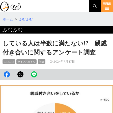
検
索
コ
ン
テ
ホーム
>
ふむふむ
ン
ふむふむ
ツ
へ
移
している人は半数に満たない!? 親戚
動
付き合いに関するアンケート調査
2024年7月17日
ふむふむ
ライフスタイル
社会