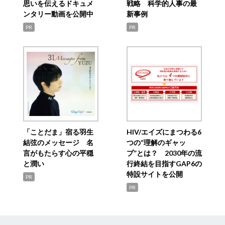
思いを伝えるドキュメ
戦略 科学的人事の最
ンタリー動画を公開中
新事例
PR
PR
「ことだま」宿る羽生
HIV/エイズにまつわる6
結弦のメッセージ 名
つの“理解のギャッ
言がもたらす心の平穏
プ”とは？ 2030年の流
と潤い
行終結を目指すGAP6の
特設サイトを公開
PR
PR