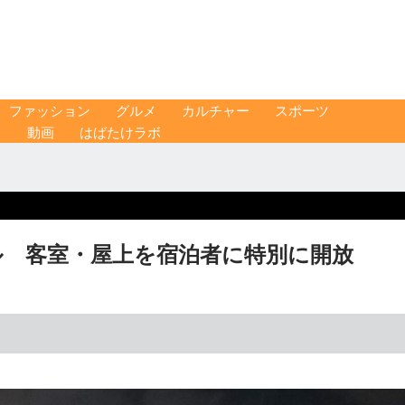
ファッション
グルメ
カルチャー
スポーツ
ス
動画
はばたけラボ
ル 客室・屋上を宿泊者に特別に開放