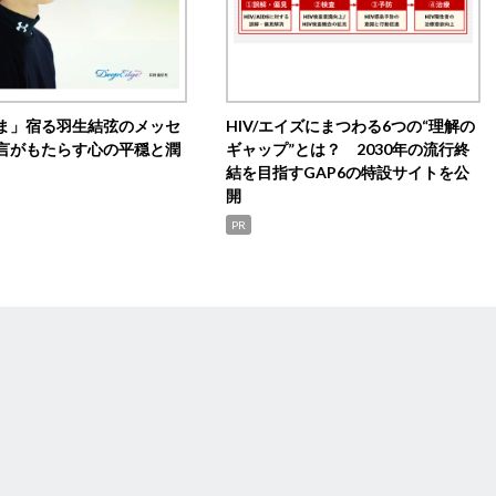
ま」宿る羽生結弦のメッセ
HIV/エイズにまつわる6つの“理解の
言がもたらす心の平穏と潤
ギャップ”とは？ 2030年の流行終
結を目指すGAP6の特設サイトを公
開
PR