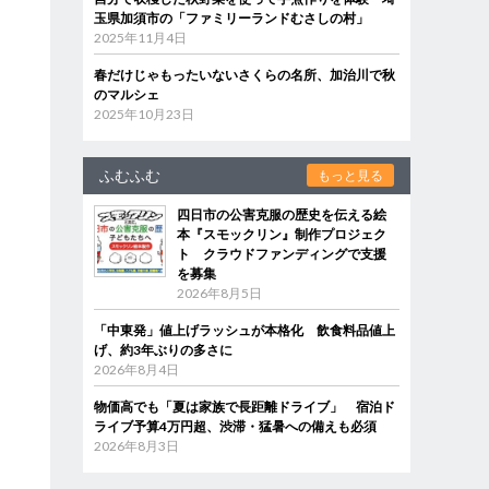
玉県加須市の「ファミリーランドむさしの村」
2025年11月4日
春だけじゃもったいないさくらの名所、加治川で秋
のマルシェ
2025年10月23日
ふむふむ
もっと見る
四日市の公害克服の歴史を伝える絵
本『スモックリン』制作プロジェク
ト クラウドファンディングで支援
を募集
2026年8月5日
「中東発」値上げラッシュが本格化 飲食料品値上
げ、約3年ぶりの多さに
2026年8月4日
物価高でも「夏は家族で長距離ドライブ」 宿泊ド
ライブ予算4万円超、渋滞・猛暑への備えも必須
2026年8月3日