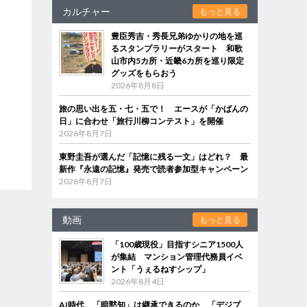
カルチャー
もっと見る
豊臣秀吉・秀長兄弟ゆかりの地を巡
るスタンプラリーがスタート 和歌
山市内5カ所・近畿6カ所を巡り限定
グッズをもらおう
2026年8月8日
旅の思い出を五・七・五で！ エースが「かばんの
日」に合わせ「旅行川柳コンテスト」を開催
2026年8月7日
東野圭吾が選んだ「記憶に残る一文」はどれ？ 最
新作『永遠の記憶』発売で読者参加型キャンペーン
2026年8月7日
動画
もっと見る
「100歳現役」目指すシニア1500人
が集結 マンション管理代務員イベ
ント「うぇるねすシップ」
2026年8月4日
AI時代、「暗黙知」は継承できるのか 「デジブ