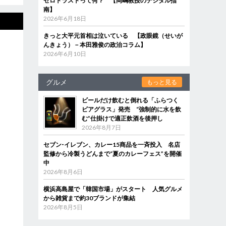
ゼロトラストって何？ 【岡嶋教授のデジタル指
南】
2026年6月18日
きっと大平元首相は泣いている 【政眼鏡（せいが
んきょう）－本田雅俊の政治コラム】
2026年6月10日
グルメ
もっと見る
ビールだけ飲むと倒れる「ふらつく
ビアグラス」発売 “強制的に水を飲
む”仕掛けで適正飲酒を後押し
2026年8月7日
セブン‐イレブン、カレー15商品を一斉投入 名店
監修から冷製うどんまで“夏のカレーフェス”を開催
中
2026年8月6日
横浜高島屋で「韓国市場」がスタート 人気グルメ
から雑貨まで約30ブランドが集結
2026年8月5日