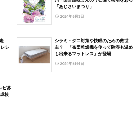
「あじさいまつり」
2024年6月3日
完走
シラミ・ダニ対策や快眠のための救世
たレシ
主？ 「布団乾燥機を使って除湿も温め
も出来るマットレス」が登場
2024年6月4日
シピ募
成校