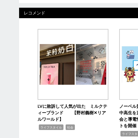
レコメンド
LVに敗訴して人気が出た ミルクテ
ノーベル
ィーブランド 【野村義樹✕リア
中高生を
ルワールド】
会と導電
トを開催
,
,
ライフスタイル
社会
,
ライフスタ