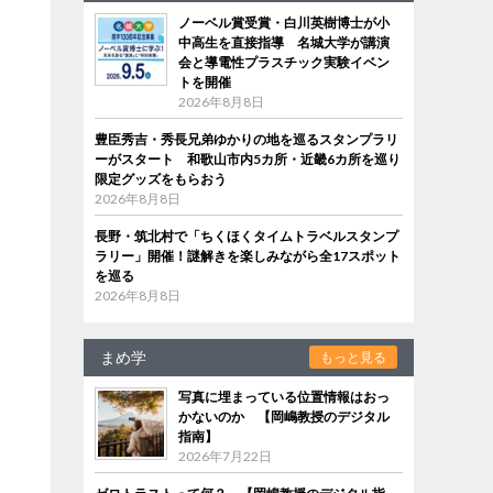
ノーベル賞受賞・白川英樹博士が小
中高生を直接指導 名城大学が講演
会と導電性プラスチック実験イベン
トを開催
2026年8月8日
豊臣秀吉・秀長兄弟ゆかりの地を巡るスタンプラリ
ーがスタート 和歌山市内5カ所・近畿6カ所を巡り
限定グッズをもらおう
2026年8月8日
長野・筑北村で「ちくほくタイムトラベルスタンプ
ラリー」開催！謎解きを楽しみながら全17スポット
を巡る
2026年8月8日
まめ学
もっと見る
写真に埋まっている位置情報はおっ
かないのか 【岡嶋教授のデジタル
指南】
2026年7月22日