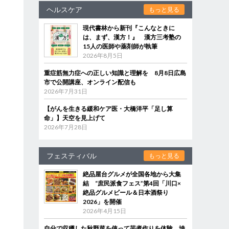
ヘルスケア
もっと見る
現代書林から新刊『こんなときに
は、まず、漢方！』 漢方三考塾の
15人の医師や薬剤師が執筆
2026年8月5日
重症筋無力症への正しい知識と理解を 8月8日広島
市で公開講座、オンライン配信も
2026年7月31日
【がんを生きる緩和ケア医・大橋洋平「足し算
命」】天空を見上げて
2026年7月28日
フェスティバル
もっと見る
絶品屋台グルメが全国各地から大集
結 “庶民派食フェス”第4回「川口×
絶品グルメビール＆日本酒祭り
2026」を開催
2026年4月15日
自分で収穫した秋野菜を使って芋煮作りを体験 埼