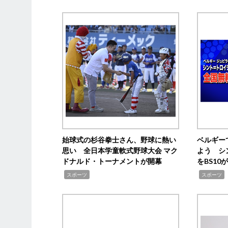
始球式の杉谷拳士さん、野球に熱い
ベルギー
思い 全日本学童軟式野球大会 マク
よう シ
ドナルド・トーナメントが開幕
をBS1
,
,
スポーツ
スポーツ