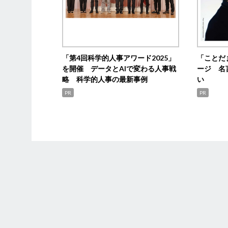
「第4回科学的人事アワード2025」
「ことだ
を開催 データとAIで変わる人事戦
ージ 名
略 科学的人事の最新事例
い
PR
PR