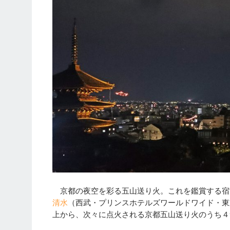
京都の夜空を彩る五山送り火。これを鑑賞する宿泊
清水
（西武・プリンスホテルズワールドワイド・東
上から、次々に点火される京都五山送り火のうち４