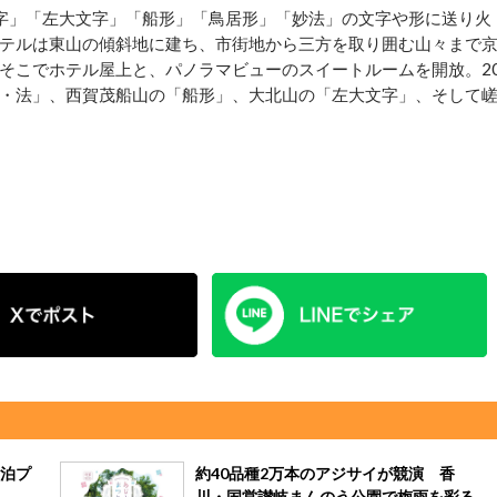
字」「左大文字」「船形」「鳥居形」「妙法」の文字や形に送り火
テルは東山の傾斜地に建ち、市街地から三方を取り囲む山々まで
そこでホテル屋上と、パノラマビューのスイートルームを開放。2
・法」、西賀茂船山の「船形」、大北山の「左大文字」、そして
泊プ
約40品種2万本のアジサイが競演 香
川・国営讃岐まんのう公園で梅雨を彩る