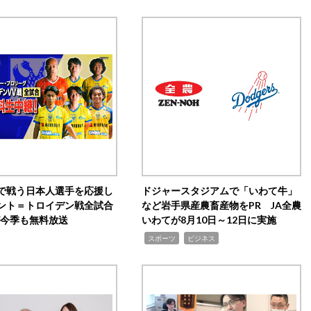
で戦う日本人選手を応援し
ドジャースタジアムで「いわて牛」
ント＝トロイデン戦全試合
など岩手県産農畜産物をPR JA全農
0が今季も無料放送
いわてが8月10日～12日に実施
,
,
スポーツ
ビジネス