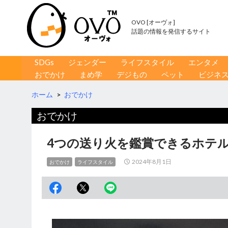
OVO [オーヴォ]
話題の情報を発信するサイト
コンテンツへ移動
検
SDGs
ジェンダー
ライフスタイル
エンタメ
索
おでかけ
まめ学
デジもの
ペット
ビジネ
ホーム
>
おでかけ
おでかけ
4つの送り火を鑑賞できるホテ
2024年8月1日
おでかけ
ライフスタイル