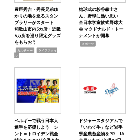
豊臣秀吉・秀長兄弟ゆ
始球式の杉谷拳士さ
かりの地を巡るスタン
ん、野球に熱い思い
プラリーがスタート
全日本学童軟式野球大
和歌山市内5カ所・近畿
会 マクドナルド・トー
6カ所を巡り限定グッズ
ナメントが開幕
をもらおう
,
スポーツ
,
,
カルチャー
ライフスタイ
ル
ベルギーで戦う日本人
ドジャースタジアムで
選手を応援しよう シ
「いわて牛」など岩手
ント＝トロイデン戦全
県産農畜産物をPR JA