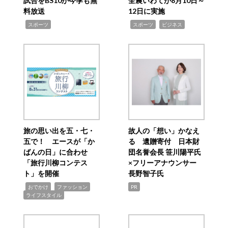
試合をBS10が今季も無
全農いわてが8月10日～
料放送
12日に実施
,
,
,
スポーツ
スポーツ
ビジネス
旅の思い出を五・七・
故人の「想い」かなえ
五で！ エースが「か
る 遺贈寄付 日本財
ばんの日」に合わせ
団名誉会長 笹川陽平氏
「旅行川柳コンテス
×フリーアナウンサー
ト」を開催
長野智子氏
,
,
,
おでかけ
ファッション
PR
ライフスタイル