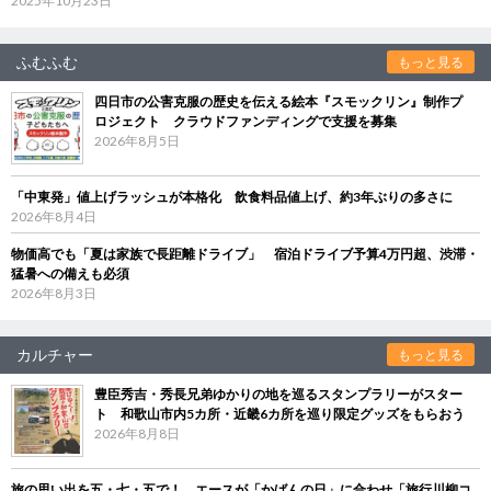
2025年10月23日
ふむふむ
もっと見る
四日市の公害克服の歴史を伝える絵本『スモックリン』制作プ
ロジェクト クラウドファンディングで支援を募集
2026年8月5日
「中東発」値上げラッシュが本格化 飲食料品値上げ、約3年ぶりの多さに
2026年8月4日
物価高でも「夏は家族で長距離ドライブ」 宿泊ドライブ予算4万円超、渋滞・
猛暑への備えも必須
2026年8月3日
カルチャー
もっと見る
豊臣秀吉・秀長兄弟ゆかりの地を巡るスタンプラリーがスター
ト 和歌山市内5カ所・近畿6カ所を巡り限定グッズをもらおう
2026年8月8日
旅の思い出を五・七・五で！ エースが「かばんの日」に合わせ「旅行川柳コ