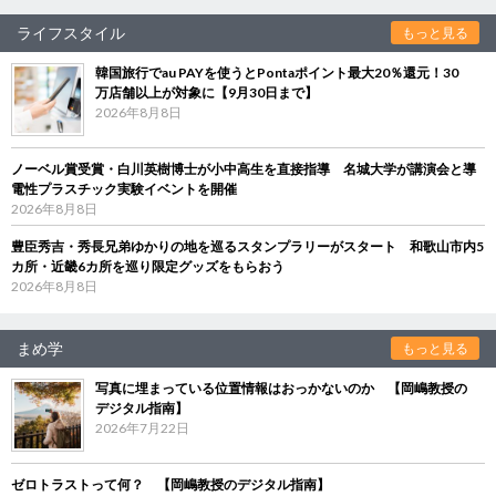
ライフスタイル
もっと見る
韓国旅行でau PAYを使うとPontaポイント最大20％還元！30
万店舗以上が対象に【9月30日まで】
2026年8月8日
ノーベル賞受賞・白川英樹博士が小中高生を直接指導 名城大学が講演会と導
電性プラスチック実験イベントを開催
2026年8月8日
豊臣秀吉・秀長兄弟ゆかりの地を巡るスタンプラリーがスタート 和歌山市内5
カ所・近畿6カ所を巡り限定グッズをもらおう
2026年8月8日
まめ学
もっと見る
写真に埋まっている位置情報はおっかないのか 【岡嶋教授の
デジタル指南】
2026年7月22日
ゼロトラストって何？ 【岡嶋教授のデジタル指南】