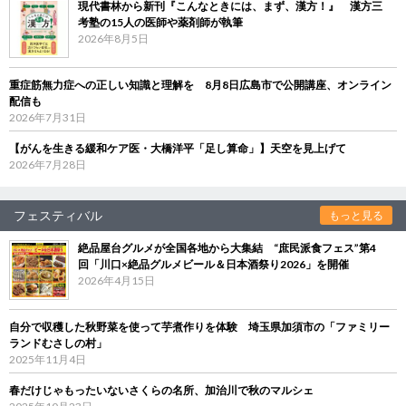
現代書林から新刊『こんなときには、まず、漢方！』 漢方三
考塾の15人の医師や薬剤師が執筆
2026年8月5日
重症筋無力症への正しい知識と理解を 8月8日広島市で公開講座、オンライン
配信も
2026年7月31日
【がんを生きる緩和ケア医・大橋洋平「足し算命」】天空を見上げて
2026年7月28日
フェスティバル
もっと見る
絶品屋台グルメが全国各地から大集結 “庶民派食フェス”第4
回「川口×絶品グルメビール＆日本酒祭り2026」を開催
2026年4月15日
自分で収穫した秋野菜を使って芋煮作りを体験 埼玉県加須市の「ファミリー
ランドむさしの村」
2025年11月4日
春だけじゃもったいないさくらの名所、加治川で秋のマルシェ