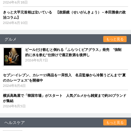
2026年6月18日
きっと大平元首相は泣いている 【政眼鏡（せいがんきょう）－本田雅俊の政
治コラム】
2026年6月10日
グルメ
もっと見る
ビールだけ飲むと倒れる「ふらつくビアグラス」発売 “強制
的に水を飲む”仕掛けで適正飲酒を後押し
2026年8月7日
セブン‐イレブン、カレー15商品を一斉投入 名店監修から冷製うどんまで“夏
のカレーフェス”を開催中
2026年8月6日
横浜高島屋で「韓国市場」がスタート 人気グルメから雑貨まで約30ブランド
が集結
2026年8月5日
ヘルスケア
もっと見る