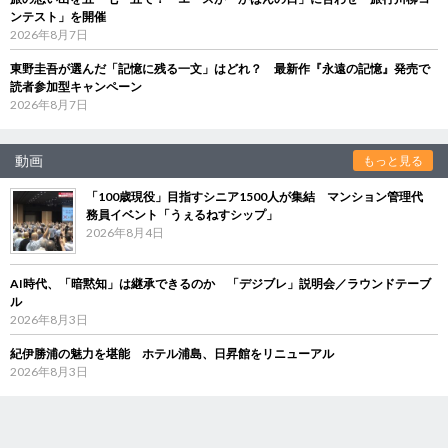
ンテスト」を開催
2026年8月7日
東野圭吾が選んだ「記憶に残る一文」はどれ？ 最新作『永遠の記憶』発売で
読者参加型キャンペーン
2026年8月7日
動画
もっと見る
「100歳現役」目指すシニア1500人が集結 マンション管理代
務員イベント「うぇるねすシップ」
2026年8月4日
AI時代、「暗黙知」は継承できるのか 「デジブレ」説明会／ラウンドテーブ
ル
2026年8月3日
紀伊勝浦の魅力を堪能 ホテル浦島、日昇館をリニューアル
2026年8月3日