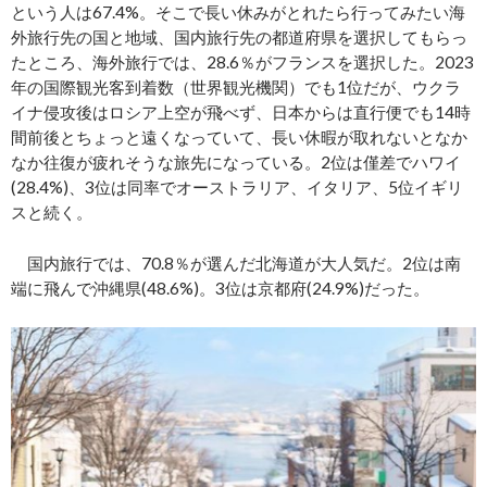
という人は67.4%。そこで長い休みがとれたら行ってみたい海
外旅行先の国と地域、国内旅行先の都道府県を選択してもらっ
たところ、海外旅行では、28.6％がフランスを選択した。2023
年の国際観光客到着数（世界観光機関）でも1位だが、ウクラ
イナ侵攻後はロシア上空が飛べず、日本からは直行便でも14時
間前後とちょっと遠くなっていて、長い休暇が取れないとなか
なか往復が疲れそうな旅先になっている。2位は僅差でハワイ
(28.4%)、3位は同率でオーストラリア、イタリア、5位イギリ
スと続く。
国内旅行では、70.8％が選んだ北海道が大人気だ。2位は南
端に飛んで沖縄県(48.6%)。3位は京都府(24.9%)だった。