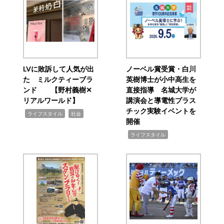
LVに敗訴して人気が出
ノーベル賞受賞・白川
た ミルクティーブラ
英樹博士が小中高生を
ンド 【野村義樹✕
直接指導 名城大学が
リアルワールド】
講演会と導電性プラス
チック実験イベントを
,
,
ライフスタイル
社会
開催
,
ライフスタイル