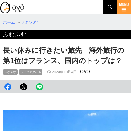
検
索
コ
ン
テ
ホーム
>
ふむふむ
ン
ふむふむ
ツ
へ
移
長い休みに行きたい旅先 海外旅行の
動
第1位はフランス、国内のトップは？
OVO
2024年10月4日
ふむふむ
ライフスタイル