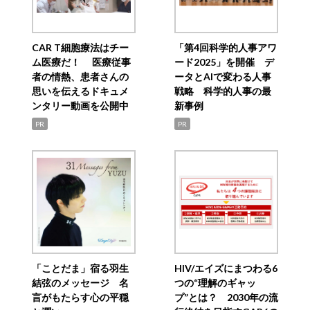
CAR T細胞療法はチー
「第4回科学的人事アワ
ム医療だ！ 医療従事
ード2025」を開催 デ
者の情熱、患者さんの
ータとAIで変わる人事
思いを伝えるドキュメ
戦略 科学的人事の最
ンタリー動画を公開中
新事例
PR
PR
「ことだま」宿る羽生
HIV/エイズにまつわる6
結弦のメッセージ 名
つの“理解のギャッ
言がもたらす心の平穏
プ”とは？ 2030年の流