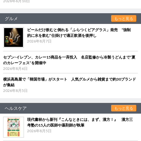
2026年6月10日
グルメ
もっと見る
ビールだけ飲むと倒れる「ふらつくビアグラス」発売 “強制
的に水を飲む”仕掛けで適正飲酒を後押し
2026年8月7日
セブン‐イレブン、カレー15商品を一斉投入 名店監修から冷製うどんまで“夏
のカレーフェス”を開催中
2026年8月6日
横浜高島屋で「韓国市場」がスタート 人気グルメから雑貨まで約30ブランド
が集結
2026年8月5日
ヘルスケア
もっと見る
現代書林から新刊『こんなときには、まず、漢方！』 漢方三
考塾の15人の医師や薬剤師が執筆
2026年8月5日