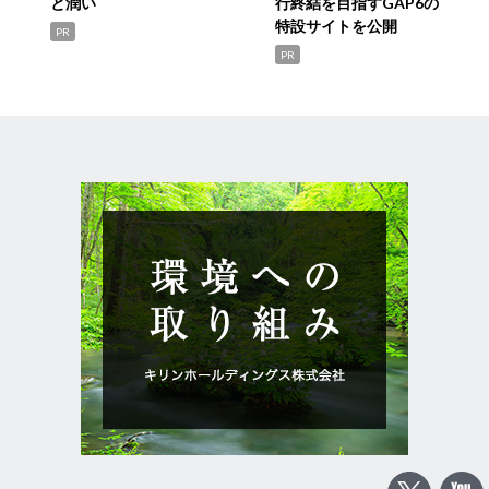
と潤い
行終結を目指すGAP6の
特設サイトを公開
PR
PR