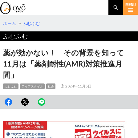
検
索
コ
ン
テ
ホーム
>
ふむふむ
ン
ふむふむ
ツ
へ
移
薬が効かない！ その背景を知って
動
11月は「薬剤耐性(AMR)対策推進月
間」
2024年11月5日
ふむふむ
ライフスタイル
社会