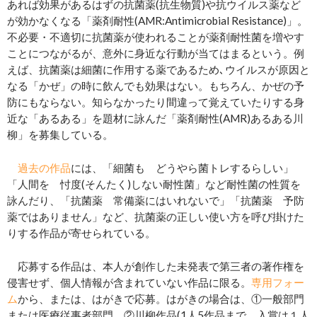
あれば効果があるはずの抗菌薬(抗生物質)や抗ウイルス薬など
が効かなくなる「薬剤耐性(AMR:Antimicrobial Resistance)」。
不必要・不適切に抗菌薬が使われることが薬剤耐性菌を増やす
ことにつながるが、意外に身近な行動が当てはまるという。例
えば、抗菌薬は細菌に作用する薬であるため､ウイルスが原因と
なる「かぜ」の時に飲んでも効果はない。もちろん、かぜの予
防にもならない。知らなかったり間違って覚えていたりする身
近な「あるある」を題材に詠んだ「薬剤耐性(AMR)あるある川
柳」を募集している。
過去の作品
には、「細菌も どうやら菌トレするらしい」
「人間を 忖度(そんたく)しない耐性菌」など耐性菌の性質を
詠んだり、「抗菌薬 常備薬にはいれないで」「抗菌薬 予防
薬ではありません」など、抗菌薬の正しい使い方を呼び掛けた
りする作品が寄せられている。
応募する作品は、本人が創作した未発表で第三者の著作権を
侵害せず、個人情報が含まれていない作品に限る。
専用フォー
ム
から、または、はがきで応募。はがきの場合は、①一般部門
または医療従事者部門 ②川柳作品(1人5作品まで、入賞は１人