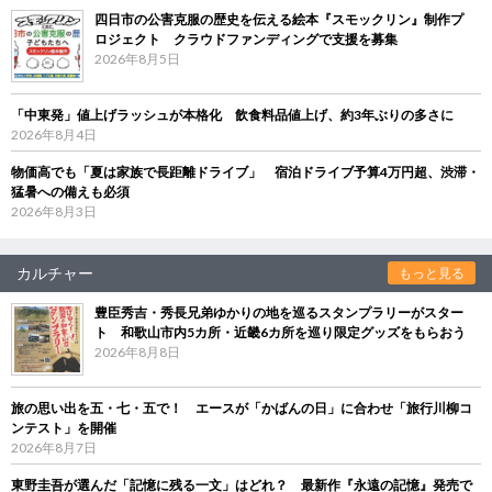
四日市の公害克服の歴史を伝える絵本『スモックリン』制作プ
ロジェクト クラウドファンディングで支援を募集
2026年8月5日
「中東発」値上げラッシュが本格化 飲食料品値上げ、約3年ぶりの多さに
2026年8月4日
物価高でも「夏は家族で長距離ドライブ」 宿泊ドライブ予算4万円超、渋滞・
猛暑への備えも必須
2026年8月3日
カルチャー
もっと見る
豊臣秀吉・秀長兄弟ゆかりの地を巡るスタンプラリーがスター
ト 和歌山市内5カ所・近畿6カ所を巡り限定グッズをもらおう
2026年8月8日
旅の思い出を五・七・五で！ エースが「かばんの日」に合わせ「旅行川柳コ
ンテスト」を開催
2026年8月7日
東野圭吾が選んだ「記憶に残る一文」はどれ？ 最新作『永遠の記憶』発売で