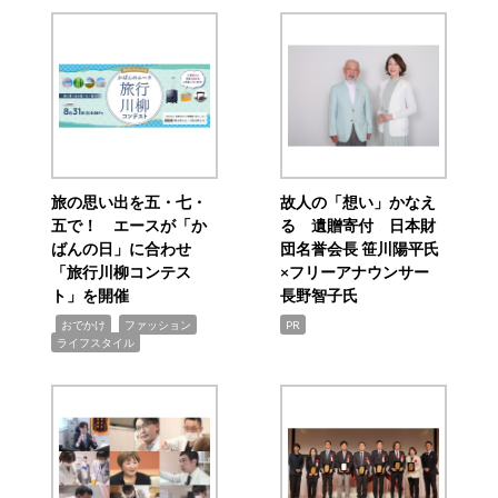
旅の思い出を五・七・
故人の「想い」かなえ
五で！ エースが「か
る 遺贈寄付 日本財
ばんの日」に合わせ
団名誉会長 笹川陽平氏
「旅行川柳コンテス
×フリーアナウンサー
ト」を開催
長野智子氏
,
,
,
おでかけ
ファッション
PR
ライフスタイル