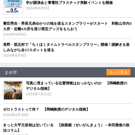
学が講演会と導電性プラスチック実験イベントを開催
2026年8月8日
豊臣秀吉・秀長兄弟ゆかりの地を巡るスタンプラリーがスタート 和歌山市内5
カ所・近畿6カ所を巡り限定グッズをもらおう
2026年8月8日
長野・筑北村で「ちくほくタイムトラベルスタンプラリー」開催！謎解きを楽
しみながら全17スポットを巡る
2026年8月8日
まめ学
もっと見る
写真に埋まっている位置情報はおっかないのか 【岡嶋教授の
デジタル指南】
2026年7月22日
ゼロトラストって何？ 【岡嶋教授のデジタル指南】
2026年6月18日
きっと大平元首相は泣いている 【政眼鏡（せいがんきょう）－本田雅俊の政
治コラム】