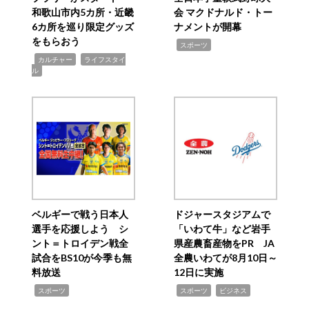
和歌山市内5カ所・近畿
会 マクドナルド・トー
6カ所を巡り限定グッズ
ナメントが開幕
をもらおう
,
スポーツ
,
,
カルチャー
ライフスタイ
ル
ベルギーで戦う日本人
ドジャースタジアムで
選手を応援しよう シ
「いわて牛」など岩手
ント＝トロイデン戦全
県産農畜産物をPR JA
試合をBS10が今季も無
全農いわてが8月10日～
料放送
12日に実施
,
,
,
スポーツ
スポーツ
ビジネス