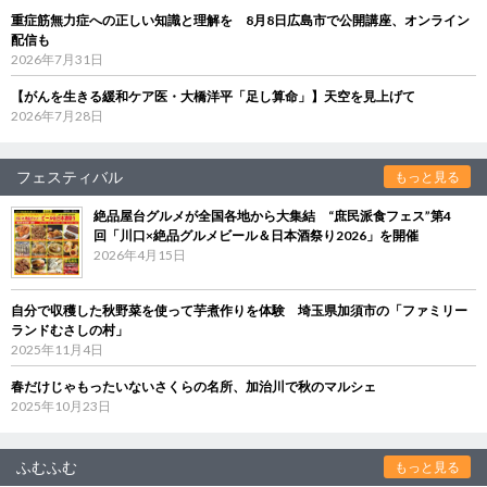
重症筋無力症への正しい知識と理解を 8月8日広島市で公開講座、オンライン
配信も
2026年7月31日
【がんを生きる緩和ケア医・大橋洋平「足し算命」】天空を見上げて
2026年7月28日
フェスティバル
もっと見る
絶品屋台グルメが全国各地から大集結 “庶民派食フェス”第4
回「川口×絶品グルメビール＆日本酒祭り2026」を開催
2026年4月15日
自分で収穫した秋野菜を使って芋煮作りを体験 埼玉県加須市の「ファミリー
ランドむさしの村」
2025年11月4日
春だけじゃもったいないさくらの名所、加治川で秋のマルシェ
2025年10月23日
ふむふむ
もっと見る