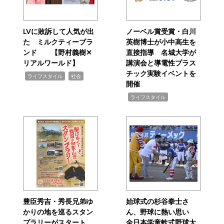
LVに敗訴して人気が出
ノーベル賞受賞・白川
た ミルクティーブラ
英樹博士が小中高生を
ンド 【野村義樹✕
直接指導 名城大学が
リアルワールド】
講演会と導電性プラス
チック実験イベントを
,
,
ライフスタイル
社会
開催
,
ライフスタイル
豊臣秀吉・秀長兄弟ゆ
始球式の杉谷拳士さ
かりの地を巡るスタン
ん、野球に熱い思い
プラリーがスタート
全日本学童軟式野球大