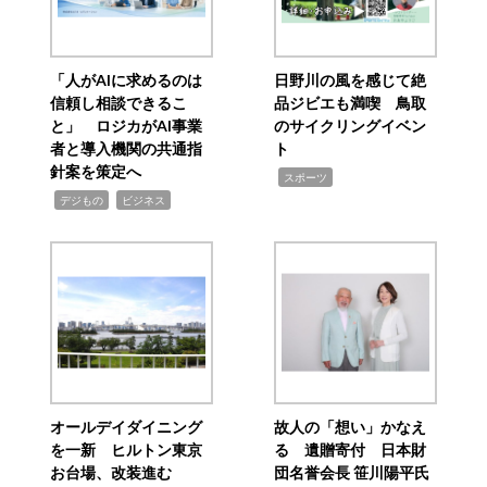
「人がAIに求めるのは
日野川の風を感じて絶
信頼し相談できるこ
品ジビエも満喫 鳥取
と」 ロジカがAI事業
のサイクリングイベン
者と導入機関の共通指
ト
針案を策定へ
,
スポーツ
,
,
デジもの
ビジネス
オールデイダイニング
故人の「想い」かなえ
を一新 ヒルトン東京
る 遺贈寄付 日本財
お台場、改装進む
団名誉会長 笹川陽平氏