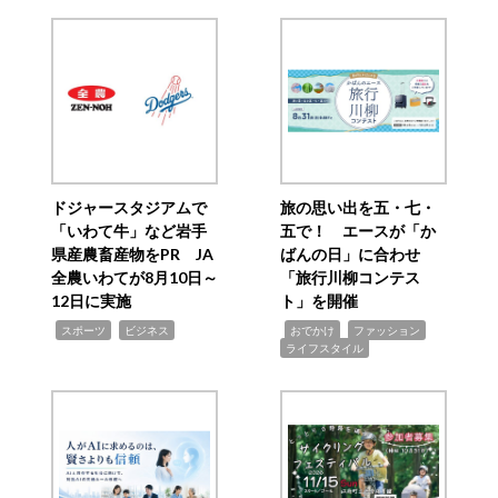
ドジャースタジアムで
旅の思い出を五・七・
「いわて牛」など岩手
五で！ エースが「か
県産農畜産物をPR JA
ばんの日」に合わせ
全農いわてが8月10日～
「旅行川柳コンテス
12日に実施
ト」を開催
,
,
,
,
,
スポーツ
ビジネス
おでかけ
ファッション
ライフスタイル