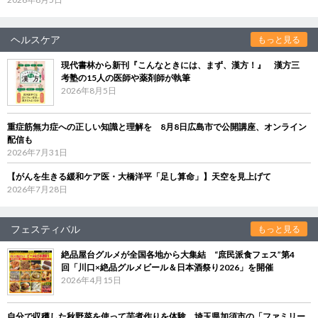
ヘルスケア
もっと見る
現代書林から新刊『こんなときには、まず、漢方！』 漢方三
考塾の15人の医師や薬剤師が執筆
2026年8月5日
重症筋無力症への正しい知識と理解を 8月8日広島市で公開講座、オンライン
配信も
2026年7月31日
【がんを生きる緩和ケア医・大橋洋平「足し算命」】天空を見上げて
2026年7月28日
フェスティバル
もっと見る
絶品屋台グルメが全国各地から大集結 “庶民派食フェス”第4
回「川口×絶品グルメビール＆日本酒祭り2026」を開催
2026年4月15日
自分で収穫した秋野菜を使って芋煮作りを体験 埼玉県加須市の「ファミリー