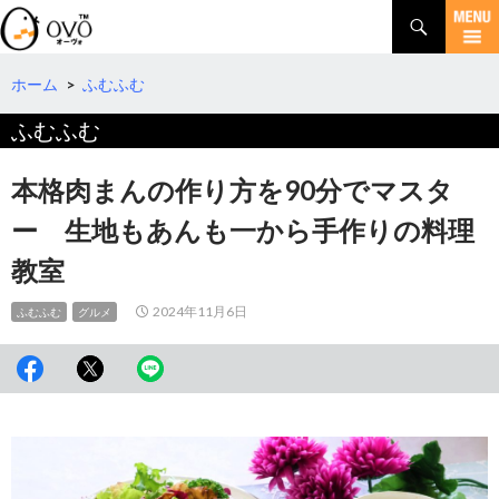
検
索
コ
ン
テ
ホーム
>
ふむふむ
ン
ふむふむ
ツ
へ
移
本格肉まんの作り方を90分でマスタ
動
ー 生地もあんも一から手作りの料理
教室
2024年11月6日
ふむふむ
グルメ