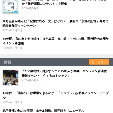
せ「旅行川柳コンテスト」を開催
2026年8月7日
東野圭吾が選んだ「記憶に残る一文」はどれ？ 最新作『永遠の記憶』発売で
読者参加型キャンペーン
2026年8月7日
55年間、京の街を走り続けてきた車両 嵐山線・モボ301形、運行開始55周年
イベントを開催
2026年8月6日
動画
もっと見る
「100歳現役」目指すシニア1500人が集結 マンション管理代
務員イベント「うぇるねすシップ」
2026年8月4日
AI時代、「暗黙知」は継承できるのか 「デジブレ」説明会／ラウンドテーブ
ル
2026年8月3日
紀伊勝浦の魅力を堪能 ホテル浦島、日昇館をリニューアル