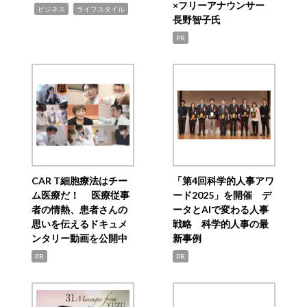
×フリーアナウンサー
,
,
ビジネス
ライフスタイル
長野智子氏
PR
CAR T細胞療法はチー
「第4回科学的人事アワ
ム医療だ！ 医療従事
ード2025」を開催 デ
者の情熱、患者さんの
ータとAIで変わる人事
思いを伝えるドキュメ
戦略 科学的人事の最
ンタリー動画を公開中
新事例
PR
PR