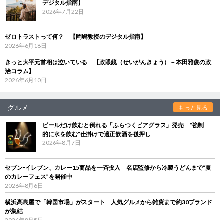
デジタル指南】
2026年7月22日
ゼロトラストって何？ 【岡嶋教授のデジタル指南】
2026年6月18日
きっと大平元首相は泣いている 【政眼鏡（せいがんきょう）－本田雅俊の政
治コラム】
2026年6月10日
グルメ
もっと見る
ビールだけ飲むと倒れる「ふらつくビアグラス」発売 “強制
的に水を飲む”仕掛けで適正飲酒を後押し
2026年8月7日
セブン‐イレブン、カレー15商品を一斉投入 名店監修から冷製うどんまで“夏
のカレーフェス”を開催中
2026年8月6日
横浜高島屋で「韓国市場」がスタート 人気グルメから雑貨まで約30ブランド
が集結
2026年8月5日