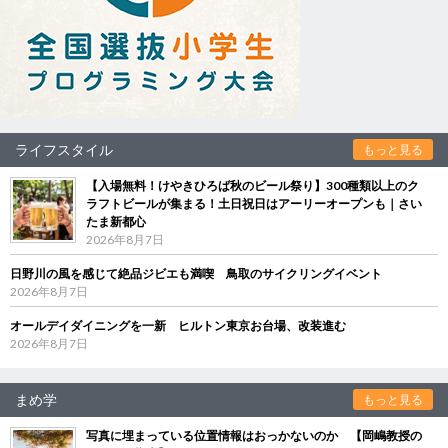
ライフスタイル
もっと見る
【入場無料！けやきひろば秋のビール祭り】300種類以上のク
ラフトビールが集まる！土日祝日はアーリーオープンも｜さい
たま新都心
2026年8月7日
日野川の風を感じて絶品ジビエも満喫 鳥取のサイクリングイベント
2026年8月7日
オールデイダイニングを一新 ヒルトン東京お台場、改装進む
2026年8月7日
まめ学
もっと見る
写真に埋まっている位置情報はおっかないのか 【岡嶋教授の