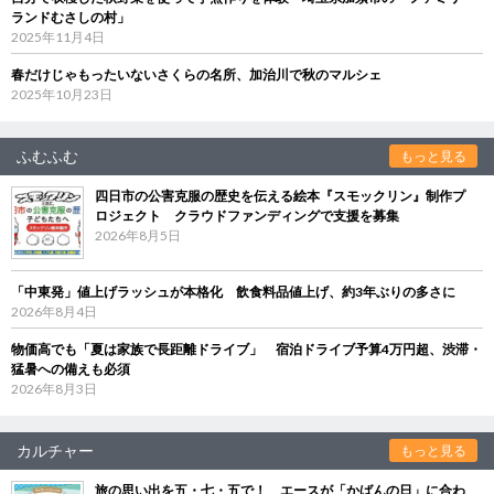
ランドむさしの村」
2025年11月4日
春だけじゃもったいないさくらの名所、加治川で秋のマルシェ
2025年10月23日
ふむふむ
もっと見る
四日市の公害克服の歴史を伝える絵本『スモックリン』制作プ
ロジェクト クラウドファンディングで支援を募集
2026年8月5日
「中東発」値上げラッシュが本格化 飲食料品値上げ、約3年ぶりの多さに
2026年8月4日
物価高でも「夏は家族で長距離ドライブ」 宿泊ドライブ予算4万円超、渋滞・
猛暑への備えも必須
2026年8月3日
カルチャー
もっと見る
旅の思い出を五・七・五で！ エースが「かばんの日」に合わ