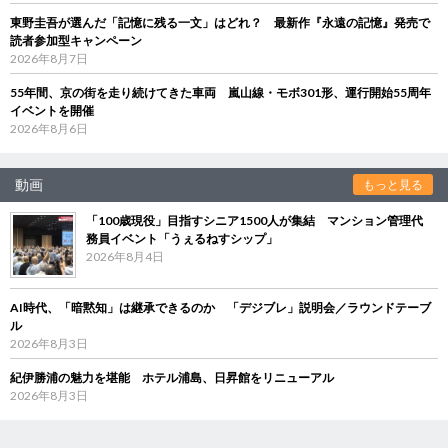
東野圭吾が選んだ「記憶に残る一文」はどれ？ 最新作『永遠の記憶』発売で
読者参加型キャンペーン
2026年8月7日
55年間、京の街を走り続けてきた車両 嵐山線・モボ301形、運行開始55周年
イベントを開催
2026年8月6日
動画
もっと見る
「100歳現役」目指すシニア1500人が集結 マンション管理代
務員イベント「うぇるねすシップ」
2026年8月4日
AI時代、「暗黙知」は継承できるのか 「デジブレ」説明会／ラウンドテーブ
ル
2026年8月3日
紀伊勝浦の魅力を堪能 ホテル浦島、日昇館をリニューアル
2026年8月3日