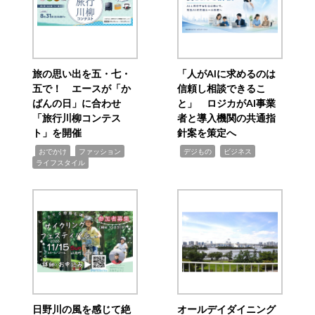
旅の思い出を五・七・
「人がAIに求めるのは
五で！ エースが「か
信頼し相談できるこ
ばんの日」に合わせ
と」 ロジカがAI事業
「旅行川柳コンテス
者と導入機関の共通指
ト」を開催
針案を策定へ
,
,
,
,
,
おでかけ
ファッション
デジもの
ビジネス
ライフスタイル
日野川の風を感じて絶
オールデイダイニング