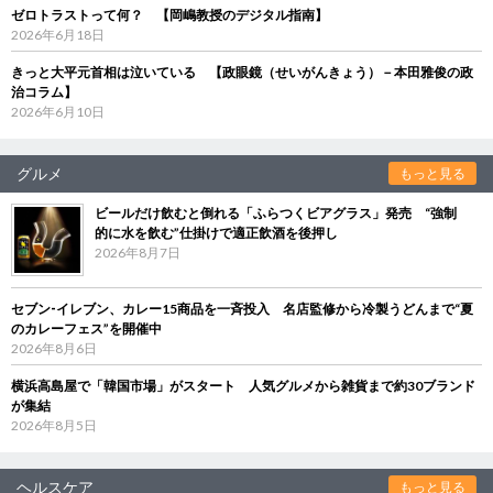
ゼロトラストって何？ 【岡嶋教授のデジタル指南】
2026年6月18日
きっと大平元首相は泣いている 【政眼鏡（せいがんきょう）－本田雅俊の政
治コラム】
2026年6月10日
グルメ
もっと見る
ビールだけ飲むと倒れる「ふらつくビアグラス」発売 “強制
的に水を飲む”仕掛けで適正飲酒を後押し
2026年8月7日
セブン‐イレブン、カレー15商品を一斉投入 名店監修から冷製うどんまで“夏
のカレーフェス”を開催中
2026年8月6日
横浜高島屋で「韓国市場」がスタート 人気グルメから雑貨まで約30ブランド
が集結
2026年8月5日
ヘルスケア
もっと見る