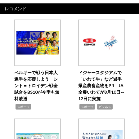
レコメンド
ベルギーで戦う日本人
ドジャースタジアムで
選手を応援しよう シ
「いわて牛」など岩手
ント＝トロイデン戦全
県産農畜産物をPR JA
試合をBS10が今季も無
全農いわてが8月10日～
料放送
12日に実施
,
,
,
スポーツ
スポーツ
ビジネス