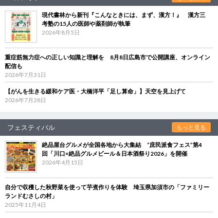
現代書林から新刊『こんなときには、まず、漢方！』 漢方三
考塾の15人の医師や薬剤師が執筆
2026年8月5日
重症筋無力症への正しい知識と理解を 8月8日広島市で公開講座、オンライン
配信も
2026年7月31日
【がんを生きる緩和ケア医・大橋洋平「足し算命」】天空を見上げて
2026年7月28日
フェスティバル
もっと見る
絶品屋台グルメが全国各地から大集結 “庶民派食フェス”第4
回「川口×絶品グルメビール＆日本酒祭り2026」を開催
2026年4月15日
自分で収穫した秋野菜を使って芋煮作りを体験 埼玉県加須市の「ファミリー
ランドむさしの村」
2025年11月4日