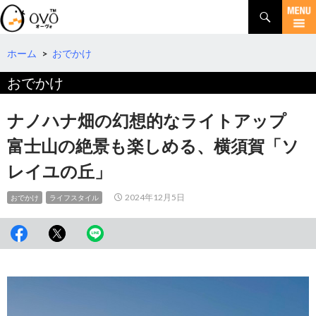
検
索
コ
ン
テ
ホーム
>
おでかけ
ン
おでかけ
ツ
へ
移
ナノハナ畑の幻想的なライトアップ
動
富士山の絶景も楽しめる、横須賀「ソ
レイユの丘」
2024年12月5日
おでかけ
ライフスタイル