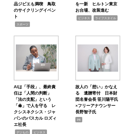
品ジビエも満喫 鳥取
を一新 ヒルトン東京
のサイクリングイベン
お台場、改装進む
ト
,
,
ビジネス
ライフスタイル
,
スポーツ
AIは「手段」、最終責
故人の「想い」かなえ
任は「人間の判断」
る 遺贈寄付 日本財
「法の支配」という
団名誉会長 笹川陽平氏
「傘」で人を守る レ
×フリーアナウンサー
クシスネクシス・ジャ
長野智子氏
パンのパスカル ロズィ
PR
エ社長
,
,
デジもの
ビジネス