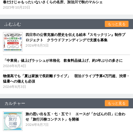
春だけじゃもったいないさくらの名所、加治川で秋のマルシェ
2025年10月23日
ふむふむ
もっと見る
四日市の公害克服の歴史を伝える絵本『スモックリン』制作プ
ロジェクト クラウドファンディングで支援を募集
2026年8月5日
「中東発」値上げラッシュが本格化 飲食料品値上げ、約3年ぶりの多さに
2026年8月4日
物価高でも「夏は家族で長距離ドライブ」 宿泊ドライブ予算4万円超、渋滞・
猛暑への備えも必須
2026年8月3日
カルチャー
もっと見る
旅の思い出を五・七・五で！ エースが「かばんの日」に合わ
せ「旅行川柳コンテスト」を開催
2026年8月7日