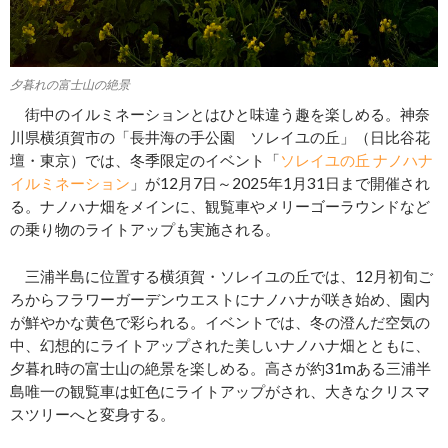
夕暮れの富士山の絶景
街中のイルミネーションとはひと味違う趣を楽しめる。神奈
川県横須賀市の「長井海の手公園 ソレイユの丘」（日比谷花
壇・東京）では、冬季限定のイベント「
ソレイユの丘 ナノハナ
イルミネーション
」が12月7日～2025年1月31日まで開催され
る。ナノハナ畑をメインに、観覧車やメリーゴーラウンドなど
の乗り物のライトアップも実施される。
三浦半島に位置する横須賀・ソレイユの丘では、12月初旬ご
ろからフラワーガーデンウエストにナノハナが咲き始め、園内
が鮮やかな黄色で彩られる。イベントでは、冬の澄んだ空気の
中、幻想的にライトアップされた美しいナノハナ畑とともに、
夕暮れ時の富士山の絶景を楽しめる。高さが約31mある三浦半
島唯一の観覧車は虹色にライトアップがされ、大きなクリスマ
スツリーへと変身する。