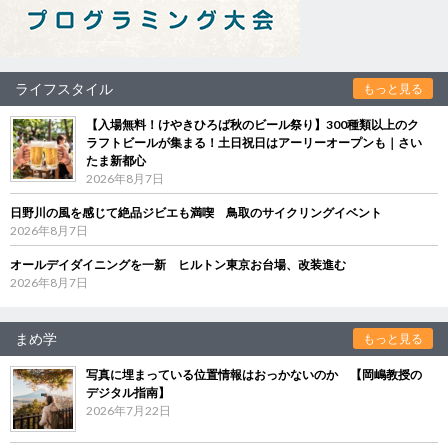
ライフスタイル
もっと見る
【入場無料！けやきひろば秋のビール祭り】300種類以上のク
ラフトビールが集まる！土日祝日はアーリーオープンも｜さい
たま新都心
2026年8月7日
日野川の風を感じて絶品ジビエも満喫 鳥取のサイクリングイベント
2026年8月7日
オールデイダイニングを一新 ヒルトン東京お台場、改装進む
2026年8月7日
まめ学
もっと見る
写真に埋まっている位置情報はおっかないのか 【岡嶋教授の
デジタル指南】
2026年7月22日