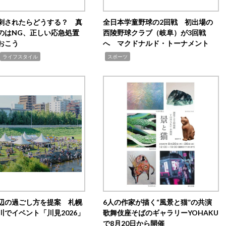
刺されたらどうする？ 真
全日本学童野球の2回戦 初出場の
のはNG、正しい応急処置
西陵野球クラブ（岐阜）が3回戦
おこう
へ マクドナルド・トーナメント
,
ライフスタイル
スポーツ
辺の過ごし方を提案 札幌
6人の作家が描く“風景と猫”の共演
川でイベント「川見2026」
歌舞伎座そばのギャラリーYOHAKU
で8月20日から開催