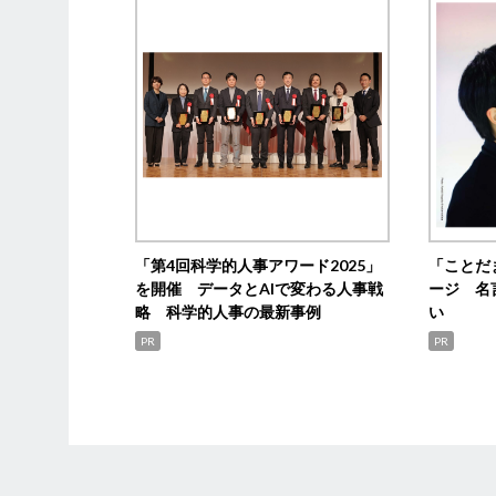
「第4回科学的人事アワード2025」
「ことだ
を開催 データとAIで変わる人事戦
ージ 名
略 科学的人事の最新事例
い
PR
PR