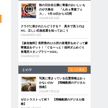
秋の日比谷公園に青森のおいしいも
のが大集合 「んめぇ青森フェ
ス」、9月18日から3日間
2026年8月10日
クラゲに刺されたらどうする？ 真水で洗うのは
NG、正しい応急処置を知っておこう
2026年8月10日
【参加無料】長野県内12カ所の発電所をめぐって豪
華賞品をゲット！「ぐるーっと！信州ダムめぐり
発電所スタンプラリー2026」
2026年8月9日
まめ学
もっと見る
写真に埋まっている位置情報はおっ
かないのか 【岡嶋教授のデジタル
指南】
2026年7月22日
ゼロトラストって何？ 【岡嶋教授のデジタル指
南】