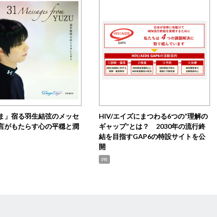
ま」宿る羽生結弦のメッセ
HIV/エイズにまつわる6つの“理解の
言がもたらす心の平穏と潤
ギャップ”とは？ 2030年の流行終
結を目指すGAP6の特設サイトを公
開
PR