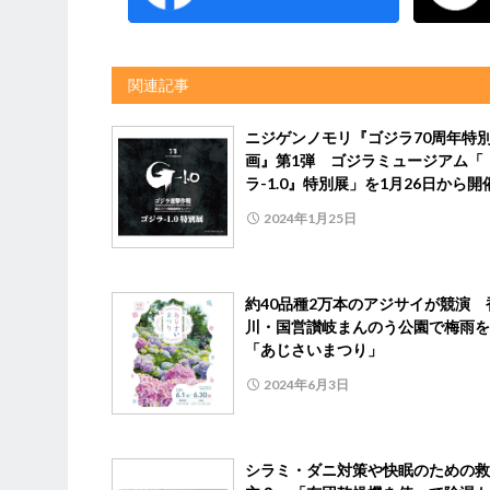
関連記事
ニジゲンノモリ『ゴジラ70周年特
画』第1弾 ゴジラミュージアム「
ラ-1.0』特別展」を1月26日から開
2024年1月25日
約40品種2万本のアジサイが競演 
川・国営讃岐まんのう公園で梅雨を
「あじさいまつり」
2024年6月3日
シラミ・ダニ対策や快眠のための救