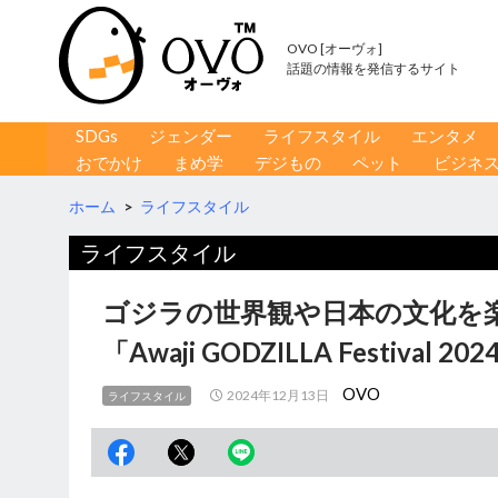
OVO [オーヴォ]
話題の情報を発信するサイト
コンテンツへ移動
検
SDGs
ジェンダー
ライフスタイル
エンタメ
索
おでかけ
まめ学
デジもの
ペット
ビジネ
ホーム
>
ライフスタイル
ライフスタイル
ゴジラの世界観や日本の文化を
「Awaji GODZILLA Festival 20
OVO
2024年12月13日
ライフスタイル