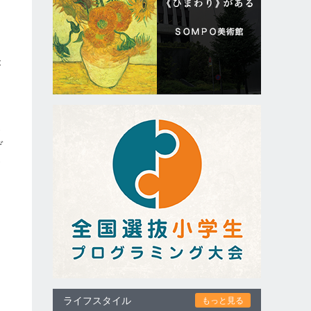
が
」
界
ぞ
参
ライフスタイル
もっと見る