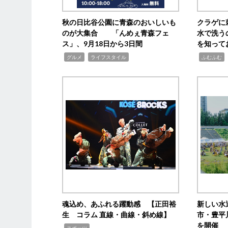
秋の日比谷公園に青森のおいしいも
クラゲに
のが大集合 「んめぇ青森フェ
水で洗う
ス」、9月18日から3日間
を知って
,
,
,
,
グルメ
ライフスタイル
ふむふむ
魂込め、あふれる躍動感 【正田裕
新しい水
生 コラム 直線・曲線・斜め線】
市・豊平
を開催
,
スポーツ