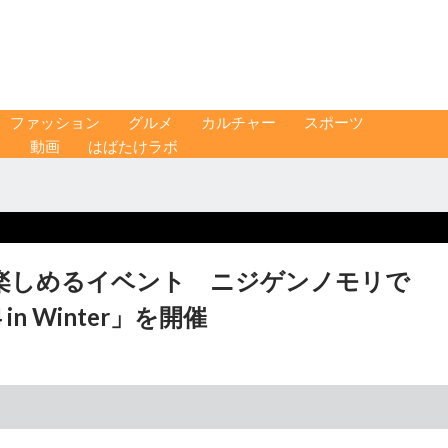
ファッション
グルメ
カルチャー
スポーツ
ス
動画
はばたけラボ
楽しめるイベント ニジゲンノモリで
24 in Winter」を開催