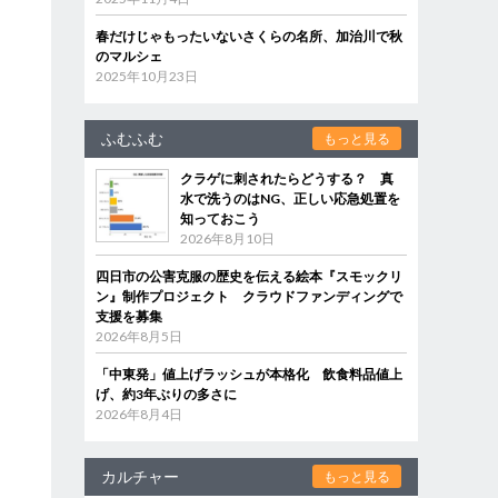
春だけじゃもったいないさくらの名所、加治川で秋
のマルシェ
2025年10月23日
ふむふむ
もっと見る
クラゲに刺されたらどうする？ 真
水で洗うのはNG、正しい応急処置を
知っておこう
2026年8月10日
四日市の公害克服の歴史を伝える絵本『スモックリ
ン』制作プロジェクト クラウドファンディングで
支援を募集
2026年8月5日
「中東発」値上げラッシュが本格化 飲食料品値上
げ、約3年ぶりの多さに
2026年8月4日
カルチャー
もっと見る