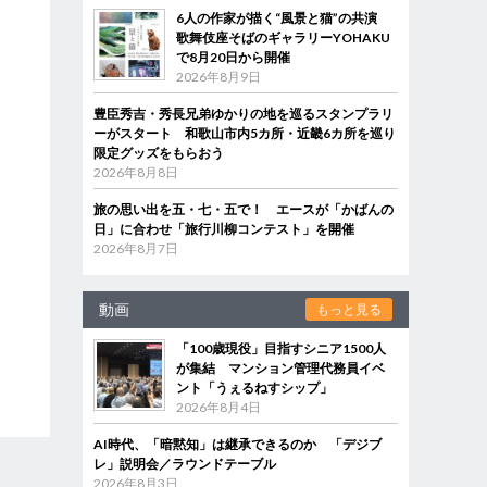
6人の作家が描く“風景と猫”の共演
歌舞伎座そばのギャラリーYOHAKU
で8月20日から開催
2026年8月9日
豊臣秀吉・秀長兄弟ゆかりの地を巡るスタンプラリ
ーがスタート 和歌山市内5カ所・近畿6カ所を巡り
限定グッズをもらおう
2026年8月8日
旅の思い出を五・七・五で！ エースが「かばんの
日」に合わせ「旅行川柳コンテスト」を開催
2026年8月7日
動画
もっと見る
「100歳現役」目指すシニア1500人
が集結 マンション管理代務員イベ
ント「うぇるねすシップ」
2026年8月4日
AI時代、「暗黙知」は継承できるのか 「デジブ
レ」説明会／ラウンドテーブル
2026年8月3日