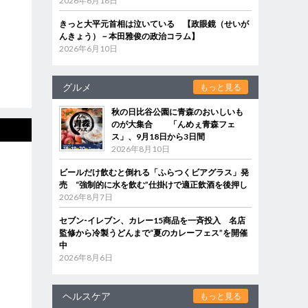
2026年6月18日
きっと大平元首相は泣いている 【政眼鏡（せいが
んきょう）－本田雅俊の政治コラム】
2026年6月10日
グルメ
もっと見る
秋の日比谷公園に青森のおいしいも
のが大集合 「んめぇ青森フェ
ス」、9月18日から3日間
2026年8月10日
ビールだけ飲むと倒れる「ふらつくビアグラス」発
売 “強制的に水を飲む”仕掛けで適正飲酒を後押し
2026年8月7日
セブン‐イレブン、カレー15商品を一斉投入 名店
監修から冷製うどんまで“夏のカレーフェス”を開催
中
2026年8月6日
ヘルスケア
もっと見る