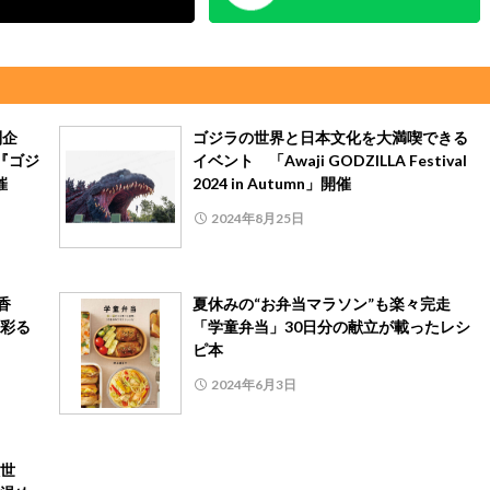
別企
ゴジラの世界と日本文化を大満喫できる
『ゴジ
イベント 「Awaji GODZILLA Festival
催
2024 in Autumn」開催
2024年8月25日
香
夏休みの“お弁当マラソン”も楽々完走
彩る
「学童弁当」30日分の献立が載ったレシ
ピ本
2024年6月3日
世