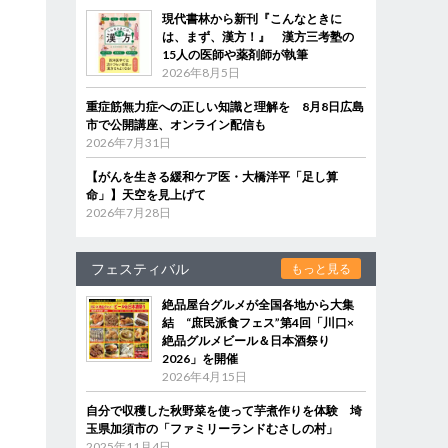
現代書林から新刊『こんなときに
は、まず、漢方！』 漢方三考塾の
15人の医師や薬剤師が執筆
2026年8月5日
重症筋無力症への正しい知識と理解を 8月8日広島
市で公開講座、オンライン配信も
2026年7月31日
【がんを生きる緩和ケア医・大橋洋平「足し算
命」】天空を見上げて
2026年7月28日
フェスティバル
もっと見る
絶品屋台グルメが全国各地から大集
結 “庶民派食フェス”第4回「川口×
絶品グルメビール＆日本酒祭り
2026」を開催
2026年4月15日
自分で収穫した秋野菜を使って芋煮作りを体験 埼
玉県加須市の「ファミリーランドむさしの村」
2025年11月4日