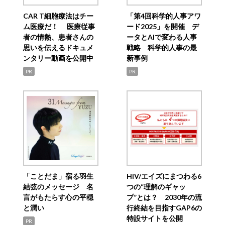
CAR T細胞療法はチー
「第4回科学的人事アワ
ム医療だ！ 医療従事
ード2025」を開催 デ
者の情熱、患者さんの
ータとAIで変わる人事
思いを伝えるドキュメ
戦略 科学的人事の最
ンタリー動画を公開中
新事例
PR
PR
「ことだま」宿る羽生
HIV/エイズにまつわる6
結弦のメッセージ 名
つの“理解のギャッ
言がもたらす心の平穏
プ”とは？ 2030年の流
と潤い
行終結を目指すGAP6の
特設サイトを公開
PR