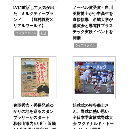
LVに敗訴して人気が出
ノーベル賞受賞・白川
た ミルクティーブラ
英樹博士が小中高生を
ンド 【野村義樹✕
直接指導 名城大学が
リアルワールド】
講演会と導電性プラス
チック実験イベントを
,
,
ライフスタイル
社会
開催
,
ライフスタイル
豊臣秀吉・秀長兄弟ゆ
始球式の杉谷拳士さ
かりの地を巡るスタン
ん、野球に熱い思い
プラリーがスタート
全日本学童軟式野球大
和歌山市内5カ所・近畿
会 マクドナルド・トー