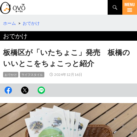
検
索
コ
ン
テ
ホーム
>
おでかけ
ン
おでかけ
ツ
へ
移
板橋区が「いたちょこ」発売 板橋の
動
いいとこをちょこっと紹介
2024年12月16日
おでかけ
ライフスタイル