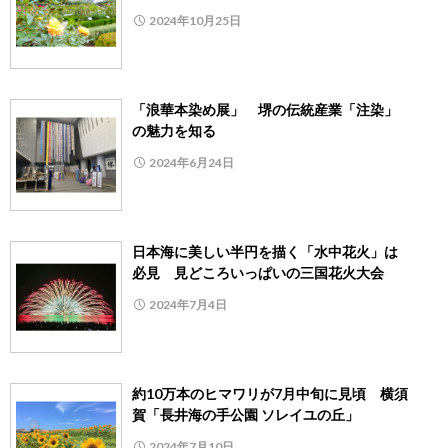
2024年10月25日
「浪華本染め展」 堺の伝統産業「注染」
の魅力を知る
2024年6月24日
日本海に美しい半円を描く「水中花火」は
必見 見どころいっぱいの三国花火大会
2024年7月4日
約10万本のヒマワリが7月中旬に見頃 横須
賀「長井海の手公園 ソレイユの丘」
2024年7月10日