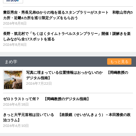
豊臣秀吉・秀長兄弟ゆかりの地を巡るスタンプラリーがスタート 和歌山市内5
カ所・近畿6カ所を巡り限定グッズをもらおう
2026年8月8日
長野・筑北村で「ちくほくタイムトラベルスタンプラリー」開催！謎解きを楽
しみながら全17スポットを巡る
2026年8月8日
まめ学
もっと見る
写真に埋まっている位置情報はおっかないのか 【岡嶋教授の
デジタル指南】
2026年7月22日
ゼロトラストって何？ 【岡嶋教授のデジタル指南】
2026年6月18日
きっと大平元首相は泣いている 【政眼鏡（せいがんきょう）－本田雅俊の政
治コラム】
2026年6月10日