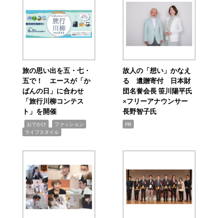
旅の思い出を五・七・
故人の「想い」かなえ
五で！ エースが「か
る 遺贈寄付 日本財
ばんの日」に合わせ
団名誉会長 笹川陽平氏
「旅行川柳コンテス
×フリーアナウンサー
ト」を開催
長野智子氏
,
,
,
おでかけ
ファッション
PR
ライフスタイル