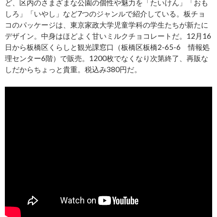
ど、区内のさまざまな公園の個性や魅力を「たいけん」「おも
しろ」「いやし」など7つのジャンルで紹介している。板チョ
コのパッケージは、東京家政大学児童学科の学生たちが新たに
デザイン。中身はほどよく甘いミルクチョコレートだ。12月16
日から板橋区くらしと観光課窓口（板橋区板橋2-65-6 情報処
理センター6階）で販売。1200枚でなくなり次第終了、再販な
しだからちょっと貴重。税込み380円だ。