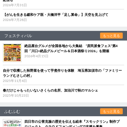
2026年7月31日
【がんを生きる緩和ケア医・大橋洋平「足し算命」】天空を見上げて
2026年7月28日
フェスティバル
もっと見る
絶品屋台グルメが全国各地から大集結 “庶民派食フェス”第4
回「川口×絶品グルメビール＆日本酒祭り2026」を開催
2026年4月15日
自分で収穫した秋野菜を使って芋煮作りを体験 埼玉県加須市の「ファミリー
ランドむさしの村」
2025年11月4日
春だけじゃもったいないさくらの名所、加治川で秋のマルシェ
2025年10月23日
ふむふむ
もっと見る
四日市の公害克服の歴史を伝える絵本『スモックリン』制作プ
ロジェクト クラウドファンディングで支援を募集