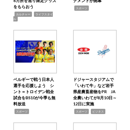
6カ所を巡り限定グッズ
ナメントが開幕
をもらおう
,
スポーツ
,
,
カルチャー
ライフスタイ
ル
ベルギーで戦う日本人
ドジャースタジアムで
選手を応援しよう シ
「いわて牛」など岩手
ント＝トロイデン戦全
県産農畜産物をPR JA
試合をBS10が今季も無
全農いわてが8月10日～
料放送
12日に実施
,
,
,
スポーツ
スポーツ
ビジネス