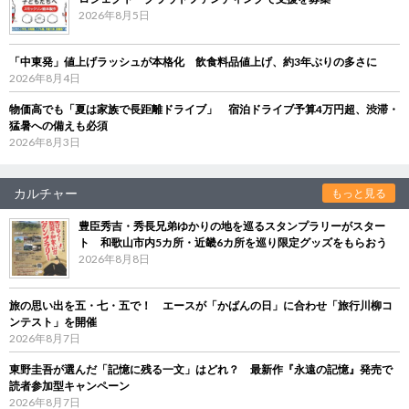
2026年8月5日
「中東発」値上げラッシュが本格化 飲食料品値上げ、約3年ぶりの多さに
2026年8月4日
物価高でも「夏は家族で長距離ドライブ」 宿泊ドライブ予算4万円超、渋滞・
猛暑への備えも必須
2026年8月3日
カルチャー
もっと見る
豊臣秀吉・秀長兄弟ゆかりの地を巡るスタンプラリーがスター
ト 和歌山市内5カ所・近畿6カ所を巡り限定グッズをもらおう
2026年8月8日
旅の思い出を五・七・五で！ エースが「かばんの日」に合わせ「旅行川柳コ
ンテスト」を開催
2026年8月7日
東野圭吾が選んだ「記憶に残る一文」はどれ？ 最新作『永遠の記憶』発売で
読者参加型キャンペーン
2026年8月7日