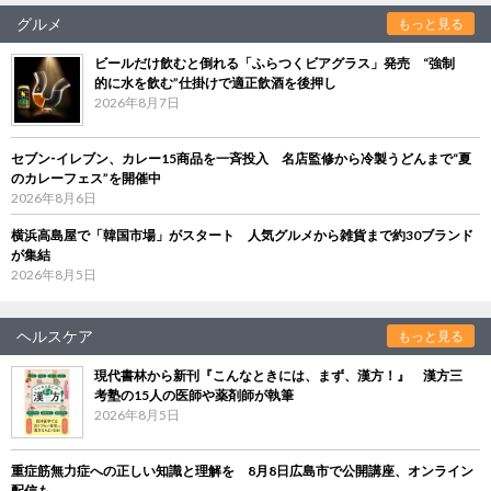
グルメ
もっと見る
ビールだけ飲むと倒れる「ふらつくビアグラス」発売 “強制
的に水を飲む”仕掛けで適正飲酒を後押し
2026年8月7日
セブン‐イレブン、カレー15商品を一斉投入 名店監修から冷製うどんまで“夏
のカレーフェス”を開催中
2026年8月6日
横浜高島屋で「韓国市場」がスタート 人気グルメから雑貨まで約30ブランド
が集結
2026年8月5日
ヘルスケア
もっと見る
現代書林から新刊『こんなときには、まず、漢方！』 漢方三
考塾の15人の医師や薬剤師が執筆
2026年8月5日
重症筋無力症への正しい知識と理解を 8月8日広島市で公開講座、オンライン
配信も