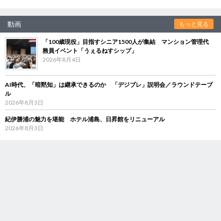
動画
もっと見る
「100歳現役」目指すシニア1500人が集結 マンション管理代
務員イベント「うぇるねすシップ」
2026年8月4日
AI時代、「暗黙知」は継承できるのか 「デジブレ」説明会／ラウンドテーブ
ル
2026年8月3日
紀伊勝浦の魅力を堪能 ホテル浦島、日昇館をリニューアル
2026年8月3日