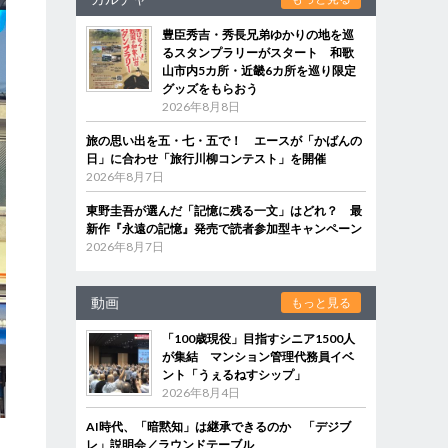
豊臣秀吉・秀長兄弟ゆかりの地を巡
るスタンプラリーがスタート 和歌
山市内5カ所・近畿6カ所を巡り限定
グッズをもらおう
2026年8月8日
旅の思い出を五・七・五で！ エースが「かばんの
日」に合わせ「旅行川柳コンテスト」を開催
2026年8月7日
東野圭吾が選んだ「記憶に残る一文」はどれ？ 最
新作『永遠の記憶』発売で読者参加型キャンペーン
2026年8月7日
動画
もっと見る
「100歳現役」目指すシニア1500人
が集結 マンション管理代務員イベ
ント「うぇるねすシップ」
2026年8月4日
AI時代、「暗黙知」は継承できるのか 「デジブ
レ」説明会／ラウンドテーブル