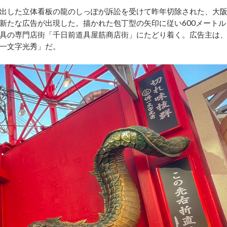
出した立体看板の龍のしっぽが訴訟を受けて昨年切除された、大
新たな広告が出現した。描かれた包丁型の矢印に従い600メートル
具の専門店街「千日前道具屋筋商店街」にたどり着く。広告主は
一文字光秀」だ。