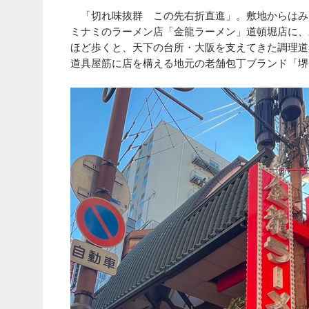
「切れ味抜群 この先右折直進」。敷地からはみ
ミナミのラーメン店「金龍ラーメン」道頓堀店に、
ほど歩くと、天下の台所・大阪を支えてきた調理道
道具屋筋に店を構える地元の老舗包丁ブランド「堺