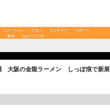
ファッション
グルメ
カルチャー
スポーツ
ス
動画
はばたけラボ
場 大阪の金龍ラーメン しっぽ痕で新展