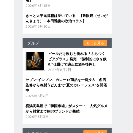
南】
2026年6月18日
きっと大平元首相は泣いている 【政眼鏡（せいが
んきょう）－本田雅俊の政治コラム】
2026年6月10日
グルメ
もっと見る
ビールだけ飲むと倒れる「ふらつく
ビアグラス」発売 “強制的に水を飲
む”仕掛けで適正飲酒を後押し
2026年8月7日
セブン‐イレブン、カレー15商品を一斉投入 名店
監修から冷製うどんまで“夏のカレーフェス”を開催
中
2026年8月6日
横浜高島屋で「韓国市場」がスタート 人気グルメ
から雑貨まで約30ブランドが集結
2026年8月5日