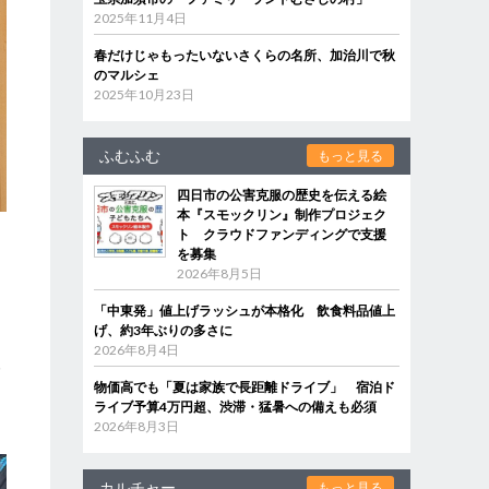
2025年11月4日
春だけじゃもったいないさくらの名所、加治川で秋
のマルシェ
2025年10月23日
ふむふむ
もっと見る
四日市の公害克服の歴史を伝える絵
本『スモックリン』制作プロジェク
ト クラウドファンディングで支援
を募集
た
2026年8月5日
「中東発」値上げラッシュが本格化 飲食料品値上
げ、約3年ぶりの多さに
2026年8月4日
み
物価高でも「夏は家族で長距離ドライブ」 宿泊ド
ライブ予算4万円超、渋滞・猛暑への備えも必須
2026年8月3日
カルチャー
もっと見る