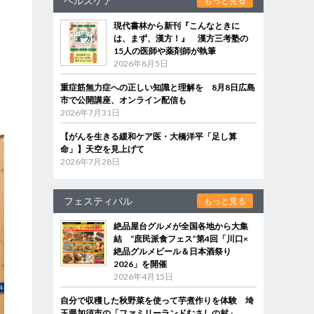
ヘルスケア
もっと見る
現代書林から新刊『こんなときに
は、まず、漢方！』 漢方三考塾の
15人の医師や薬剤師が執筆
2026年8月5日
に
重症筋無力症への正しい知識と理解を 8月8日広島
ま
市で公開講座、オンライン配信も
2026年7月31日
【がんを生きる緩和ケア医・大橋洋平「足し算
命」】天空を見上げて
2026年7月28日
フェスティバル
もっと見る
絶品屋台グルメが全国各地から大集
結 “庶民派食フェス”第4回「川口×
絶品グルメビール＆日本酒祭り
2026」を開催
2026年4月15日
自分で収穫した秋野菜を使って芋煮作りを体験 埼
玉県加須市の「ファミリーランドむさしの村」