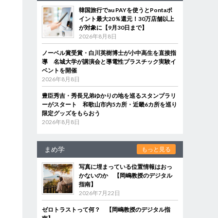
韓国旅行でau PAYを使うとPontaポ
イント最大20％還元！30万店舗以上
が対象に【9月30日まで】
2026年8月8日
ノーベル賞受賞・白川英樹博士が小中高生を直接指
導 名城大学が講演会と導電性プラスチック実験イ
ベントを開催
2026年8月8日
豊臣秀吉・秀長兄弟ゆかりの地を巡るスタンプラリ
ーがスタート 和歌山市内5カ所・近畿6カ所を巡り
限定グッズをもらおう
2026年8月8日
まめ学
もっと見る
写真に埋まっている位置情報はおっ
かないのか 【岡嶋教授のデジタル
指南】
2026年7月22日
ゼロトラストって何？ 【岡嶋教授のデジタル指