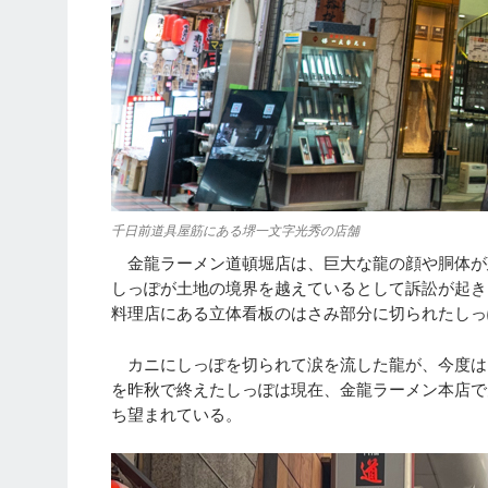
千日前道具屋筋にある堺一文字光秀の店舗
金龍ラーメン道頓堀店は、巨大な龍の顔や胴体が
しっぽが土地の境界を越えているとして訴訟が起き
料理店にある立体看板のはさみ部分に切られたしっ
カニにしっぽを切られて涙を流した龍が、今度は
を昨秋で終えたしっぽは現在、金龍ラーメン本店で
ち望まれている。