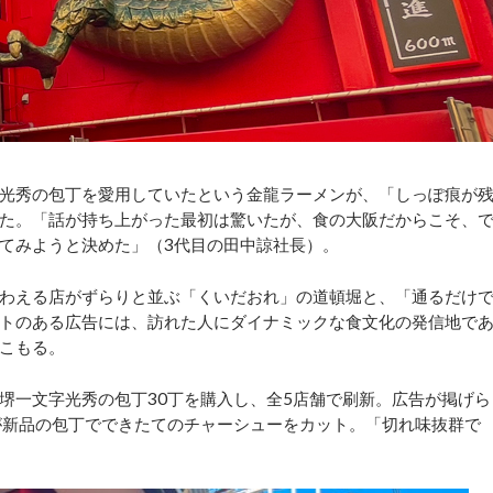
光秀の包丁を愛用していたという金龍ラーメンが、「しっぽ痕が
た。「話が持ち上がった最初は驚いたが、食の大阪だからこそ、
ってみようと決めた」（3代目の田中諒社長）。
わえる店がずらりと並ぶ「くいだおれ」の道頓堀と、「通るだけ
トのある広告には、訪れた人にダイナミックな食文化の発信地で
こもる。
一文字光秀の包丁30丁を購入し、全5店舗で刷新。広告が掲げら
が新品の包丁でできたてのチャーシューをカット。「切れ味抜群で