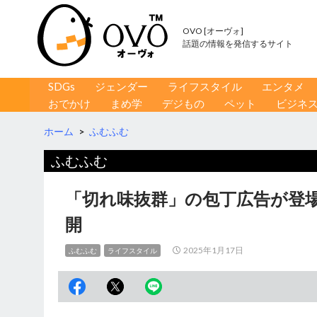
OVO [オーヴォ]
話題の情報を発信するサイト
コンテンツへ移動
検
SDGs
ジェンダー
ライフスタイル
エンタメ
索
おでかけ
まめ学
デジもの
ペット
ビジネ
ホーム
>
ふむふむ
ふむふむ
「切れ味抜群」の包丁広告が登
開
2025年1月17日
ふむふむ
ライフスタイル