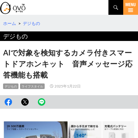
検
索
コ
ン
テ
ホーム
>
デジもの
ン
デジもの
ツ
へ
移
AIで対象を検知するカメラ付きスマー
動
トドアホンキット 音声メッセージ応
答機能も搭載
2025年1月22日
デジもの
ライフスタイル