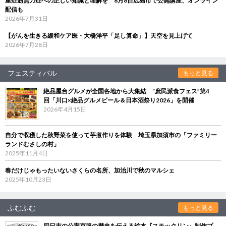
重症筋無力症への正しい知識と理解を 8月8日広島市で公開講座、オンライン
配信も
2026年7月31日
【がんを生きる緩和ケア医・大橋洋平「足し算命」】天空を見上げて
2026年7月28日
フェスティバル
もっと見る
絶品屋台グルメが全国各地から大集結 “庶民派食フェス”第4
回「川口×絶品グルメビール＆日本酒祭り2026」を開催
2026年4月15日
自分で収穫した秋野菜を使って芋煮作りを体験 埼玉県加須市の「ファミリー
ランドむさしの村」
2025年11月4日
春だけじゃもったいないさくらの名所、加治川で秋のマルシェ
2025年10月23日
ふむふむ
もっと見る
四日市の公害克服の歴史を伝える絵本『スモックリン』制作プ