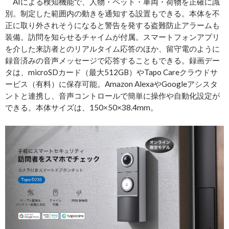
AIによる検知機能で、人物・ペット・車両・荷物を正確に識
別。制定した範囲内の動きを通知する設置もできる。本体を不
正に取り外されそうになると警告を発する盗難防止アラームも
装備。訪問を知らせるチャイムが付属。スマートフォンアプリ
を介した来訪者とのリアルタイム応答のほか、留守電のように
録音済みの音声メッセージで応答することもできる。録画デー
タは、microSDカード（最大512GB）やTapo Careクラウドサ
ービス（有料）に保存可能。Amazon AlexaやGoogleアシスタ
ントと連携し、音声コントロールで簡単に操作や自動化設定が
できる。本体サイズは、150×50×38.4mm。