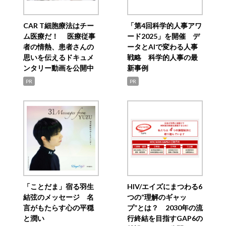
CAR T細胞療法はチー
「第4回科学的人事アワ
ム医療だ！ 医療従事
ード2025」を開催 デ
者の情熱、患者さんの
ータとAIで変わる人事
思いを伝えるドキュメ
戦略 科学的人事の最
ンタリー動画を公開中
新事例
PR
PR
「ことだま」宿る羽生
HIV/エイズにまつわる6
結弦のメッセージ 名
つの“理解のギャッ
言がもたらす心の平穏
プ”とは？ 2030年の流
と潤い
行終結を目指すGAP6の