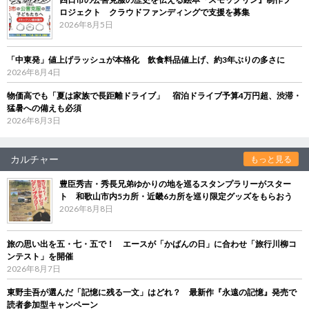
ロジェクト クラウドファンディングで支援を募集
2026年8月5日
「中東発」値上げラッシュが本格化 飲食料品値上げ、約3年ぶりの多さに
2026年8月4日
物価高でも「夏は家族で長距離ドライブ」 宿泊ドライブ予算4万円超、渋滞・
猛暑への備えも必須
2026年8月3日
カルチャー
もっと見る
豊臣秀吉・秀長兄弟ゆかりの地を巡るスタンプラリーがスター
ト 和歌山市内5カ所・近畿6カ所を巡り限定グッズをもらおう
2026年8月8日
旅の思い出を五・七・五で！ エースが「かばんの日」に合わせ「旅行川柳コ
ンテスト」を開催
2026年8月7日
東野圭吾が選んだ「記憶に残る一文」はどれ？ 最新作『永遠の記憶』発売で
読者参加型キャンペーン