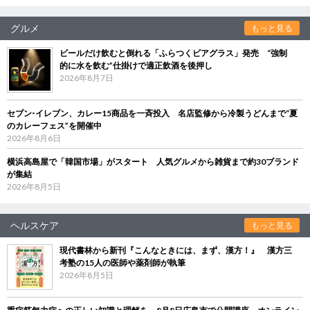
グルメ
もっと見る
ビールだけ飲むと倒れる「ふらつくビアグラス」発売 “強制
的に水を飲む”仕掛けで適正飲酒を後押し
2026年8月7日
セブン‐イレブン、カレー15商品を一斉投入 名店監修から冷製うどんまで“夏
のカレーフェス”を開催中
2026年8月6日
横浜高島屋で「韓国市場」がスタート 人気グルメから雑貨まで約30ブランド
が集結
2026年8月5日
ヘルスケア
もっと見る
現代書林から新刊『こんなときには、まず、漢方！』 漢方三
考塾の15人の医師や薬剤師が執筆
2026年8月5日