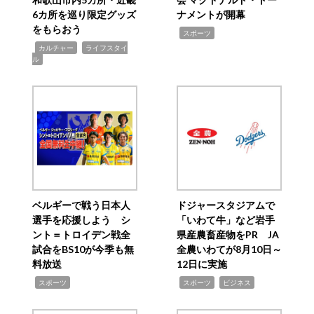
6カ所を巡り限定グッズ
ナメントが開幕
をもらおう
,
スポーツ
,
,
カルチャー
ライフスタイ
ル
ベルギーで戦う日本人
ドジャースタジアムで
選手を応援しよう シ
「いわて牛」など岩手
ント＝トロイデン戦全
県産農畜産物をPR JA
試合をBS10が今季も無
全農いわてが8月10日～
料放送
12日に実施
,
,
,
スポーツ
スポーツ
ビジネス