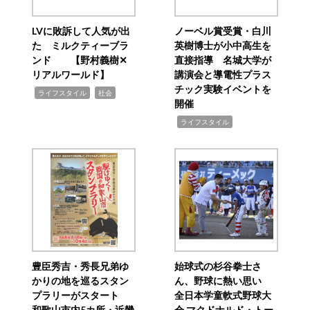
LVに敗訴して人気が出
ノーベル賞受賞・白川
た ミルクティーブラ
英樹博士が小中高生を
ンド 【野村義樹✕
直接指導 名城大学が
リアルワールド】
講演会と導電性プラス
チック実験イベントを
,
,
ライフスタイル
社会
開催
,
ライフスタイル
豊臣秀吉・秀長兄弟ゆ
始球式の杉谷拳士さ
かりの地を巡るスタン
ん、野球に熱い思い
プラリーがスタート
全日本学童軟式野球大
和歌山市内5カ所・近畿
会 マクドナルド・トー