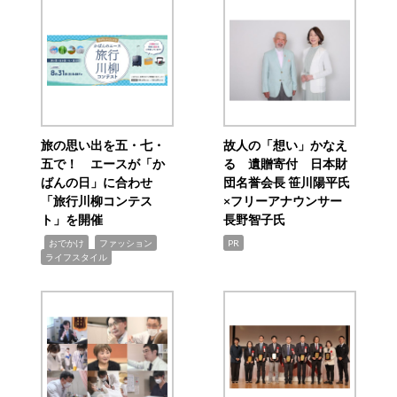
旅の思い出を五・七・
故人の「想い」かなえ
五で！ エースが「か
る 遺贈寄付 日本財
ばんの日」に合わせ
団名誉会長 笹川陽平氏
「旅行川柳コンテス
×フリーアナウンサー
ト」を開催
長野智子氏
,
,
,
おでかけ
ファッション
PR
ライフスタイル