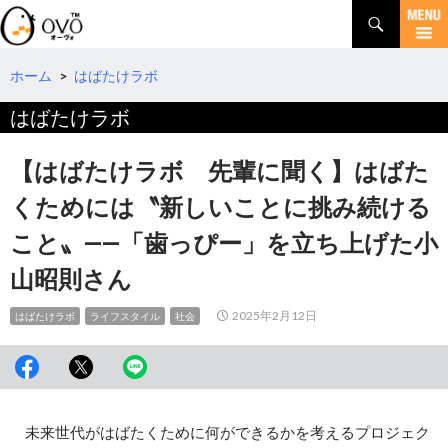
検
索
コ
ン
テ
ホーム
>
はばたけラボ
ン
はばたけラボ
ツ
へ
移
【はばたけラボ 先輩に聞く】はばた
動
くためには〝新しいことに挑み続ける
こと〟――「歯っぴー」を立ち上げた小
山昭則さん
2025年2月12日
はばたけラボ
ライフスタイル
社会
未来世代がはばたくために何ができるかを考えるプロジェク