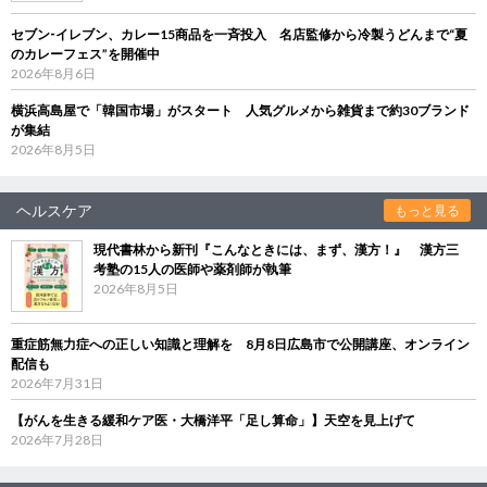
セブン‐イレブン、カレー15商品を一斉投入 名店監修から冷製うどんまで“夏
のカレーフェス”を開催中
2026年8月6日
横浜高島屋で「韓国市場」がスタート 人気グルメから雑貨まで約30ブランド
が集結
2026年8月5日
ヘルスケア
もっと見る
現代書林から新刊『こんなときには、まず、漢方！』 漢方三
考塾の15人の医師や薬剤師が執筆
2026年8月5日
重症筋無力症への正しい知識と理解を 8月8日広島市で公開講座、オンライン
配信も
2026年7月31日
【がんを生きる緩和ケア医・大橋洋平「足し算命」】天空を見上げて
2026年7月28日