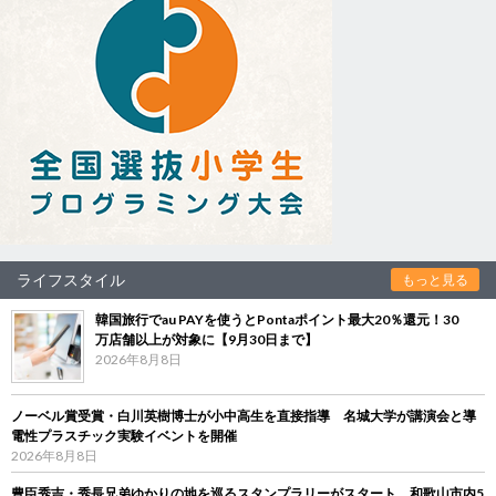
ライフスタイル
もっと見る
韓国旅行でau PAYを使うとPontaポイント最大20％還元！30
万店舗以上が対象に【9月30日まで】
2026年8月8日
ノーベル賞受賞・白川英樹博士が小中高生を直接指導 名城大学が講演会と導
電性プラスチック実験イベントを開催
2026年8月8日
豊臣秀吉・秀長兄弟ゆかりの地を巡るスタンプラリーがスタート 和歌山市内5