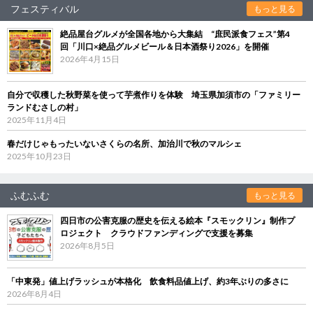
フェスティバル
もっと見る
絶品屋台グルメが全国各地から大集結 “庶民派食フェス”第4
回「川口×絶品グルメビール＆日本酒祭り2026」を開催
2026年4月15日
自分で収穫した秋野菜を使って芋煮作りを体験 埼玉県加須市の「ファミリー
ランドむさしの村」
2025年11月4日
春だけじゃもったいないさくらの名所、加治川で秋のマルシェ
2025年10月23日
ふむふむ
もっと見る
四日市の公害克服の歴史を伝える絵本『スモックリン』制作プ
ロジェクト クラウドファンディングで支援を募集
2026年8月5日
「中東発」値上げラッシュが本格化 飲食料品値上げ、約3年ぶりの多さに
2026年8月4日