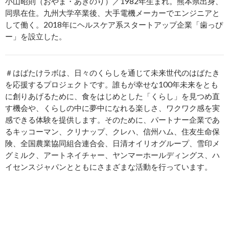
小山昭則（おやま・あきのり）／1982年生まれ。熊本県出身、
同県在住。九州大学卒業後、大手電機メーカーでエンジニアと
して働く。2018年にヘルスケア系スタートアップ企業「歯っぴ
ー」を設立した。
＃はばたけラボは、日々のくらしを通じて未来世代のはばたき
を応援するプロジェクトです。誰もが幸せな100年未来をとも
に創りあげるために、食をはじめとした「くらし」を見つめ直
す機会や、くらしの中に夢中になれる楽しさ、ワクワク感を実
感できる体験を提供します。そのために、パートナー企業であ
るキッコーマン、クリナップ、クレハ、信州ハム、住友生命保
険、全国農業協同組合連合会、日清オイリオグループ、雪印メ
グミルク、アートネイチャー、ヤンマーホールディングス、ハ
イセンスジャパンとともにさまざまな活動を行っています。