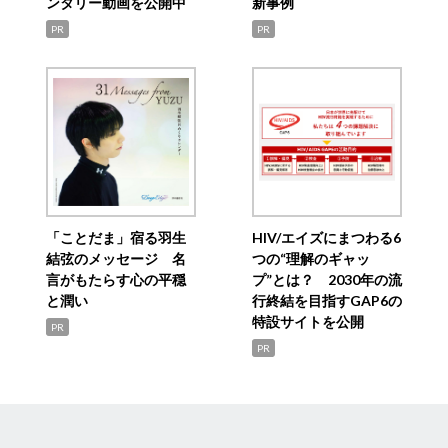
ンタリー動画を公開中
新事例
PR
PR
「ことだま」宿る羽生
HIV/エイズにまつわる6
結弦のメッセージ 名
つの“理解のギャッ
言がもたらす心の平穏
プ”とは？ 2030年の流
と潤い
行終結を目指すGAP6の
特設サイトを公開
PR
PR