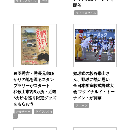
,
,
ライフスタイル
社会
開催
,
ライフスタイル
豊臣秀吉・秀長兄弟ゆ
始球式の杉谷拳士さ
かりの地を巡るスタン
ん、野球に熱い思い
プラリーがスタート
全日本学童軟式野球大
和歌山市内5カ所・近畿
会 マクドナルド・トー
6カ所を巡り限定グッズ
ナメントが開幕
をもらおう
,
スポーツ
,
,
カルチャー
ライフスタイ
ル