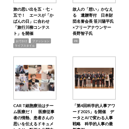
旅の思い出を五・七・
故人の「想い」かなえ
五で！ エースが「か
る 遺贈寄付 日本財
ばんの日」に合わせ
団名誉会長 笹川陽平氏
「旅行川柳コンテス
×フリーアナウンサー
ト」を開催
長野智子氏
,
,
,
おでかけ
ファッション
PR
ライフスタイル
CAR T細胞療法はチー
「第4回科学的人事アワ
ム医療だ！ 医療従事
ード2025」を開催 デ
者の情熱、患者さんの
ータとAIで変わる人事
思いを伝えるドキュメ
戦略 科学的人事の最