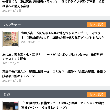
物価高でも「夏は家族で長距離ドライブ」 宿泊ドライブ予算4万円超、渋滞・
猛暑への備えも必須
2026年8月3日
カルチャー
もっと見る
豊臣秀吉・秀長兄弟ゆかりの地を巡るスタンプラリーがスター
ト 和歌山市内5カ所・近畿6カ所を巡り限定グッズをもらおう
2026年8月8日
旅の思い出を五・七・五で！ エースが「かばんの日」に合わせ「旅行川柳コ
ンテスト」を開催
2026年8月7日
東野圭吾が選んだ「記憶に残る一文」はどれ？ 最新作『永遠の記憶』発売で
読者参加型キャンペーン
2026年8月7日
動画
もっと見る
「100歳現役」目指すシニア1500人が集結 マンション管理代
務員イベント「うぇるねすシップ」