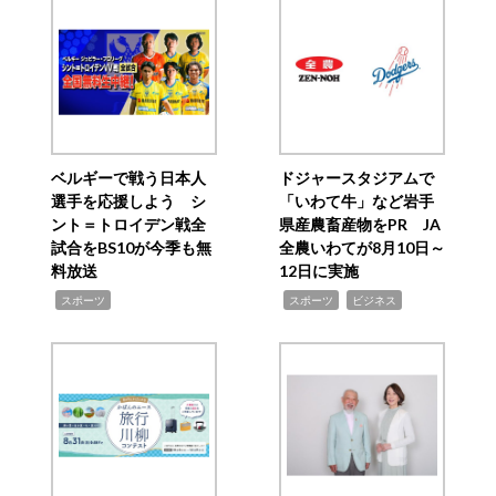
ベルギーで戦う日本人
ドジャースタジアムで
選手を応援しよう シ
「いわて牛」など岩手
ント＝トロイデン戦全
県産農畜産物をPR JA
試合をBS10が今季も無
全農いわてが8月10日～
料放送
12日に実施
,
,
,
スポーツ
スポーツ
ビジネス