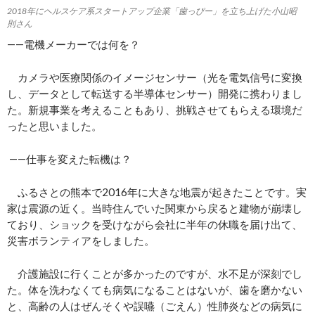
2018年にヘルスケア系スタートアップ企業「歯っぴー」を立ち上げた小山昭
則さん
――電機メーカーでは何を？
カメラや医療関係のイメージセンサー（光を電気信号に変換
し、データとして転送する半導体センサー）開発に携わりまし
た。新規事業を考えることもあり、挑戦させてもらえる環境だ
ったと思いました。
――仕事を変えた転機は？
ふるさとの熊本で2016年に大きな地震が起きたことです。実
家は震源の近く。当時住んでいた関東から戻ると建物が崩壊し
ており、ショックを受けながら会社に半年の休職を届け出て、
災害ボランティアをしました。
介護施設に行くことが多かったのですが、水不足が深刻でし
た。体を洗わなくても病気になることはないが、歯を磨かない
と、高齢の人はぜんそくや誤嚥（ごえん）性肺炎などの病気に