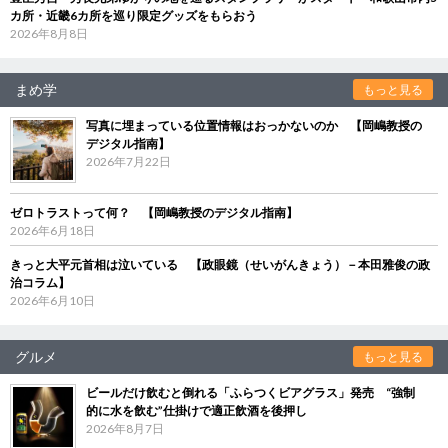
カ所・近畿6カ所を巡り限定グッズをもらおう
2026年8月8日
まめ学
もっと見る
写真に埋まっている位置情報はおっかないのか 【岡嶋教授の
デジタル指南】
2026年7月22日
ゼロトラストって何？ 【岡嶋教授のデジタル指南】
2026年6月18日
きっと大平元首相は泣いている 【政眼鏡（せいがんきょう）－本田雅俊の政
治コラム】
2026年6月10日
グルメ
もっと見る
ビールだけ飲むと倒れる「ふらつくビアグラス」発売 “強制
的に水を飲む”仕掛けで適正飲酒を後押し
2026年8月7日