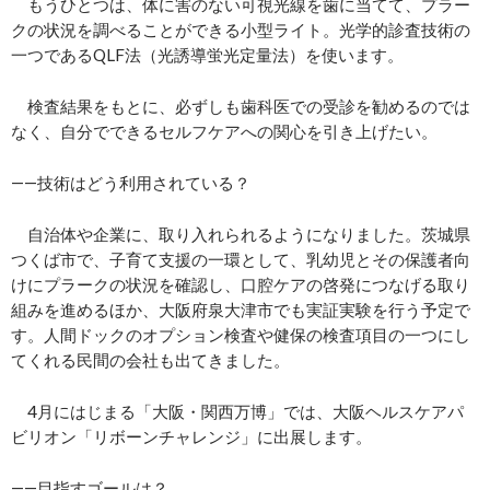
もうひとつは、体に害のない可視光線を歯に当てて、プラー
クの状況を調べることができる小型ライト。光学的診査技術の
一つであるQLF法（光誘導蛍光定量法）を使います。
検査結果をもとに、必ずしも歯科医での受診を勧めるのでは
なく、自分でできるセルフケアへの関心を引き上げたい。
――技術はどう利用されている？
自治体や企業に、取り入れられるようになりました。茨城県
つくば市で、子育て支援の一環として、乳幼児とその保護者向
けにプラークの状況を確認し、口腔ケアの啓発につなげる取り
組みを進めるほか、大阪府泉大津市でも実証実験を行う予定で
す。人間ドックのオプション検査や健保の検査項目の一つにし
てくれる民間の会社も出てきました。
4月にはじまる「大阪・関西万博」では、大阪ヘルスケアパ
ビリオン「リボーンチャレンジ」に出展します。
――目指すゴールは？