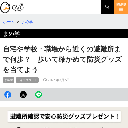
検
索
コ
ン
テ
ホーム
>
まめ学
ン
まめ学
ツ
へ
移
自宅や学校・職場から近くの避難所ま
動
で何歩？ 歩いて確かめて防災グッズ
を当てよう
2025年3月6日
まめ学
ライフスタイル