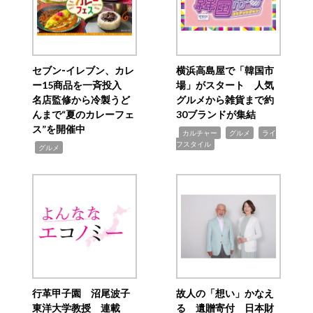
セブン‐イレブン、カレ
横浜高島屋で「韓国市
ー15商品を一斉投入
場」がスタート 人気
名店監修から冷製うど
グルメから雑貨まで約
んまで“夏のカレーフェ
30ブランドが集結
ス”を開催中
,
,
,
カルチャー
グルメ
ライ
フスタイル
,
グルメ
行革甲子園 沼尾波子
故人の「想い」かなえ
東洋大学教授 連載
る 遺贈寄付 日本財