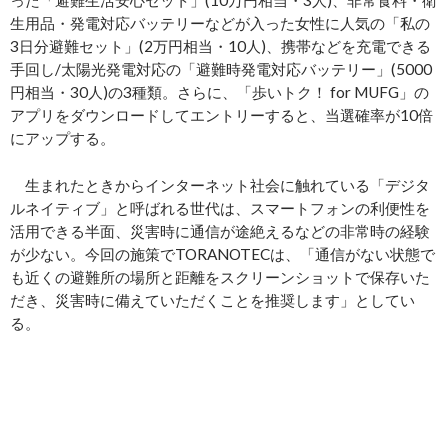
った「避難生活安心セット」(10万円相当・3人)、非常食料・衛
生用品・発電対応バッテリーなどが入った女性に人気の「私の
3日分避難セット」(2万円相当・10人)、携帯などを充電できる
手回し/太陽光発電対応の「避難時発電対応バッテリー」(5000
円相当・30人)の3種類。さらに、「歩いトク！ for MUFG」の
アプリをダウンロードしてエントリーすると、当選確率が10倍
にアップする。
生まれたときからインターネット社会に触れている「デジタ
ルネイティブ」と呼ばれる世代は、スマートフォンの利便性を
活用できる半面、災害時に通信が途絶えるなどの非常時の経験
が少ない。今回の施策でTORANOTECは、「通信がない状態で
も近くの避難所の場所と距離をスクリーンショットで保存いた
だき、災害時に備えていただくことを推奨します」としてい
る。