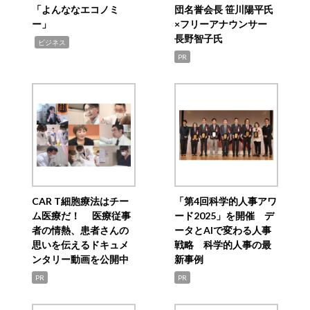
「よんななエコノミ
団名誉会長 笹川陽平氏
ー」
×フリーアナウンサー
長野智子氏
,
ビジネス
PR
CAR T細胞療法はチー
「第4回科学的人事アワ
ム医療だ！ 医療従事
ード2025」を開催 デ
者の情熱、患者さんの
ータとAIで変わる人事
思いを伝えるドキュメ
戦略 科学的人事の最
ンタリー動画を公開中
新事例
PR
PR