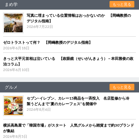
まめ学
もっと見る
写真に埋まっている位置情報はおっかないのか 【岡嶋教授の
デジタル指南】
2026年7月22日
ゼロトラストって何？ 【岡嶋教授のデジタル指南】
2026年6月18日
きっと大平元首相は泣いている 【政眼鏡（せいがんきょう）－本田雅俊の政
治コラム】
2026年6月10日
グルメ
もっと見る
セブン‐イレブン、カレー15商品を一斉投入 名店監修から冷
製うどんまで“夏のカレーフェス”を開催中
2026年8月6日
横浜高島屋で「韓国市場」がスタート 人気グルメから雑貨まで約30ブランド
が集結
2026年8月5日