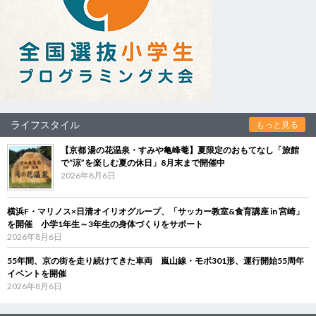
ライフスタイル
もっと見る
【京都 湯の花温泉・すみや亀峰菴】夏限定のおもてなし「旅館
で“涼”を楽しむ夏の休日」8月末まで開催中
2026年8月6日
横浜F・マリノス×日清オイリオグループ、「サッカー教室&食育講座 in 宮崎」
を開催 小学1年生～3年生の身体づくりをサポート
2026年8月6日
55年間、京の街を走り続けてきた車両 嵐山線・モボ301形、運行開始55周年
イベントを開催
2026年8月6日