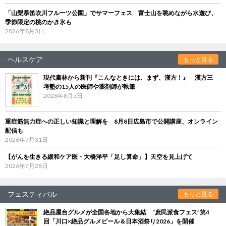
「山梨県笛吹川フルーツ公園」でサマーフェス 富士山を眺めながら水遊び、
季節限定の桃のかき氷も
2026年8月3日
ヘルスケア
もっと見る
現代書林から新刊『こんなときには、まず、漢方！』 漢方三
考塾の15人の医師や薬剤師が執筆
2026年8月5日
重症筋無力症への正しい知識と理解を 8月8日広島市で公開講座、オンライン
配信も
2026年7月31日
【がんを生きる緩和ケア医・大橋洋平「足し算命」】天空を見上げて
2026年7月28日
フェスティバル
もっと見る
絶品屋台グルメが全国各地から大集結 “庶民派食フェス”第4
回「川口×絶品グルメビール＆日本酒祭り2026」を開催