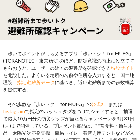
歩いてポイントがもらえるアプリ「歩いトク！ for MUFG」
(TORANOTEC・東京)がこのほど、防災意識の向上に役立てて
もらおうと、ユーザーの近くの避難所を確認できる
特設サイト
を開設した。よくいる場所の名前や住所を入力すると、国土地
理院
指定避難所データ
に基づき、近い避難所までの歩数概算
を提供する。
その歩数を「歩いトク！ for MUFG」の
公式X
、または
Instagram
で指定のハッシュタグをつけてシェアすると、抽選
で最大10万円分の防災グッズが当たるキャンペーンを3月31日
(月)まで開催している。プレゼント賞品は、非常食料・衛生用
品・太陽光対応発電機・簡易トイレ・着替え用テントなどが入