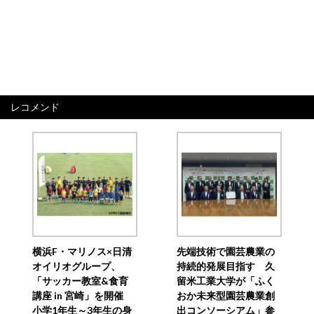
レコメンド
横浜F・マリノス×日清
先端技術で園芸農業の
オイリオグループ、
持続的発展目指す 久
「サッカー教室&食育
留米工業大学が「ふく
講座 in 宮崎」を開催
おか未来型園芸農業創
小学1年生～3年生の身
出コンソーシアム」参