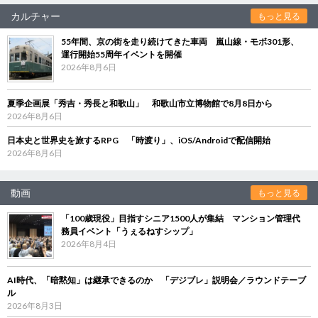
カルチャー
もっと見る
55年間、京の街を走り続けてきた車両 嵐山線・モボ301形、
運行開始55周年イベントを開催
2026年8月6日
夏季企画展「秀吉・秀長と和歌山」 和歌山市立博物館で8月8日から
2026年8月6日
日本史と世界史を旅するRPG 「時渡り」、iOS/Androidで配信開始
2026年8月6日
動画
もっと見る
「100歳現役」目指すシニア1500人が集結 マンション管理代
務員イベント「うぇるねすシップ」
2026年8月4日
AI時代、「暗黙知」は継承できるのか 「デジブレ」説明会／ラウンドテーブ
ル
2026年8月3日