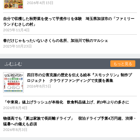
2026年4月15日
自分で収穫した秋野菜を使って芋煮作りを体験 埼玉県加須市の「ファミリー
ランドむさしの村」
2025年11月4日
春だけじゃもったいないさくらの名所、加治川で秋のマルシェ
2025年10月23日
ふむふむ
もっと見る
四日市の公害克服の歴史を伝える絵本『スモックリン』制作プ
ロジェクト クラウドファンディングで支援を募集
2026年8月5日
「中東発」値上げラッシュが本格化 飲食料品値上げ、約3年ぶりの多さに
2026年8月4日
物価高でも「夏は家族で長距離ドライブ」 宿泊ドライブ予算4万円超、渋滞・
猛暑への備えも必須
2026年8月3日