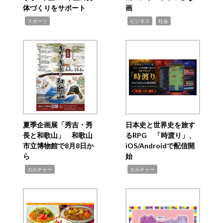
体づくりをサポート
画
,
,
,
スポーツ
ビジネス
社会
夏季企画展「秀吉・秀
日本史と世界史を旅す
長と和歌山」 和歌山
るRPG 「時渡り」、
市立博物館で8月8日か
iOS/Androidで配信開
ら
始
,
,
カルチャー
カルチャー