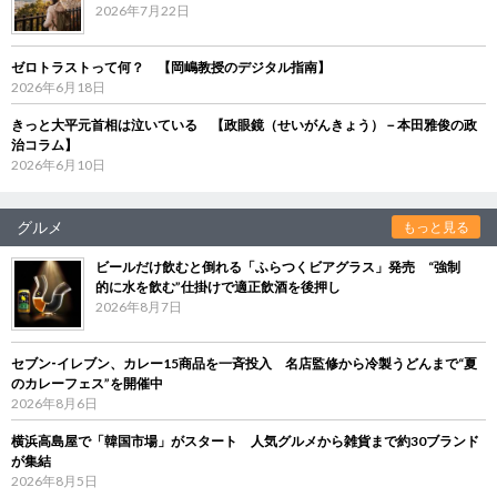
2026年7月22日
ゼロトラストって何？ 【岡嶋教授のデジタル指南】
2026年6月18日
きっと大平元首相は泣いている 【政眼鏡（せいがんきょう）－本田雅俊の政
治コラム】
2026年6月10日
グルメ
もっと見る
ビールだけ飲むと倒れる「ふらつくビアグラス」発売 “強制
的に水を飲む”仕掛けで適正飲酒を後押し
2026年8月7日
セブン‐イレブン、カレー15商品を一斉投入 名店監修から冷製うどんまで“夏
のカレーフェス”を開催中
2026年8月6日
横浜高島屋で「韓国市場」がスタート 人気グルメから雑貨まで約30ブランド
が集結
2026年8月5日