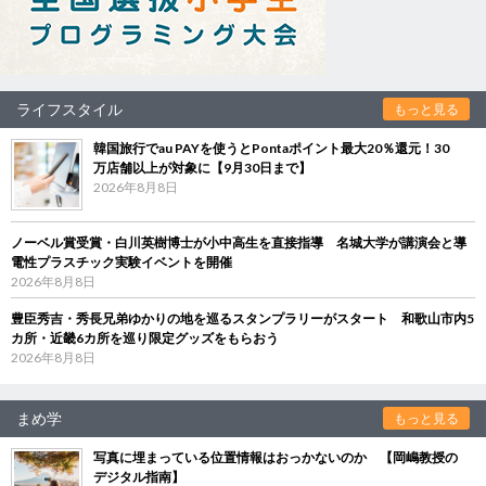
ライフスタイル
もっと見る
韓国旅行でau PAYを使うとPontaポイント最大20％還元！30
万店舗以上が対象に【9月30日まで】
2026年8月8日
ノーベル賞受賞・白川英樹博士が小中高生を直接指導 名城大学が講演会と導
電性プラスチック実験イベントを開催
2026年8月8日
豊臣秀吉・秀長兄弟ゆかりの地を巡るスタンプラリーがスタート 和歌山市内5
カ所・近畿6カ所を巡り限定グッズをもらおう
2026年8月8日
まめ学
もっと見る
写真に埋まっている位置情報はおっかないのか 【岡嶋教授の
デジタル指南】