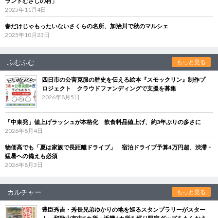
ランドむさしの村」
2025年11月4日
春だけじゃもったいないさくらの名所、加治川で秋のマルシェ
2025年10月23日
ふむふむ
もっと見る
四日市の公害克服の歴史を伝える絵本『スモックリン』制作プ
ロジェクト クラウドファンディングで支援を募集
2026年8月5日
「中東発」値上げラッシュが本格化 飲食料品値上げ、約3年ぶりの多さに
2026年8月4日
物価高でも「夏は家族で長距離ドライブ」 宿泊ドライブ予算4万円超、渋滞・
猛暑への備えも必須
2026年8月3日
カルチャー
もっと見る
豊臣秀吉・秀長兄弟ゆかりの地を巡るスタンプラリーがスター