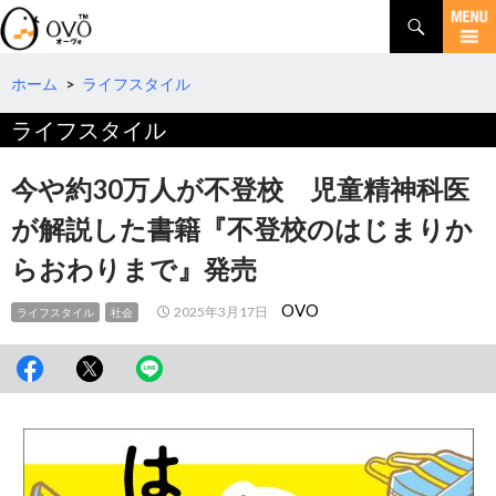
検
索
コ
ン
テ
ホーム
>
ライフスタイル
ン
ライフスタイル
ツ
へ
移
今や約30万人が不登校 児童精神科医
動
が解説した書籍『不登校のはじまりか
らおわりまで』発売
OVO
2025年3月17日
ライフスタイル
社会