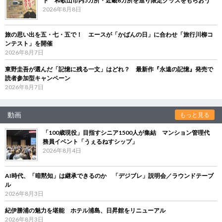
ト 和歌山市内5カ所・近畿6カ所を巡り限定グッズをもらおう
2026年8月8日
旅の思い出を五・七・五で！ エースが「かばんの日」に合わせ「旅行川柳コ
ンテスト」を開催
2026年8月7日
東野圭吾が選んだ「記憶に残る一文」はどれ？ 最新作『永遠の記憶』発売で
読者参加型キャンペーン
2026年8月7日
動画
もっと見る
「100歳現役」目指すシニア1500人が集結 マンション管理代
務員イベント「うぇるねすシップ」
2026年8月4日
AI時代、「暗黙知」は継承できるのか 「デジブレ」説明会／ラウンドテーブ
ル
2026年8月3日
紀伊勝浦の魅力を堪能 ホテル浦島、日昇館をリニューアル
2026年8月3日