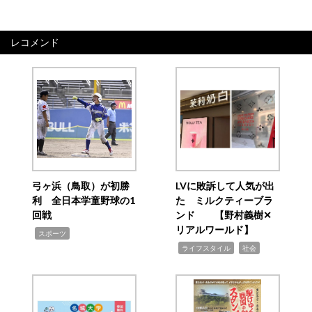
レコメンド
弓ヶ浜（鳥取）が初勝
LVに敗訴して人気が出
利 全日本学童野球の1
た ミルクティーブラ
回戦
ンド 【野村義樹✕
リアルワールド】
,
スポーツ
,
,
ライフスタイル
社会