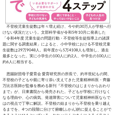
不登校児童生徒数は年々増え続け、今や約30万人が学校へ行
けない状況だという。文部科学省が令和5年10月に発表した
「令和4年度 児童生徒の問題行動・不登校等生徒指導上の諸課
題に関する調査結果」によると、小中学校における不登校児童
生徒数は29万9048人。前年度から5万4108人も増加し、過去
最多となった。実に小学生の100人に約2人、中学生の100人に
約6人に相当する。
恩賜財団母子愛育会 愛育研究所の所長で、約半世紀もの間、
不登校の子どもや親に寄り添い支えてきた児童精神科医・齊藤
万比古医師が監修を務める新刊『不登校のはじまりからおわり
まで』が、日東書院から発売された。子どもが学校に行けなく
なる理由や、心の病気、発達障害について児童精神科医ならで
はの視点で丁寧に解説。不登校の始まりから不登校を乗り越え
るまでを、4つの段階に分けて俯瞰(ふかん)的に捉えることがで