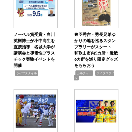
ノーベル賞受賞・白川
豊臣秀吉・秀長兄弟ゆ
英樹博士が小中高生を
かりの地を巡るスタン
直接指導 名城大学が
プラリーがスタート
講演会と導電性プラス
和歌山市内5カ所・近畿
チック実験イベントを
6カ所を巡り限定グッズ
開催
をもらおう
,
,
,
ライフスタイル
カルチャー
ライフスタイ
ル