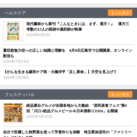
ヘルスケア
もっと見る
現代書林から新刊『こんなときには、まず、漢方！』 漢方三
考塾の15人の医師や薬剤師が執筆
2026年8月5日
重症筋無力症への正しい知識と理解を 8月8日広島市で公開講座、オンライン
配信も
2026年7月31日
【がんを生きる緩和ケア医・大橋洋平「足し算命」】天空を見上げて
2026年7月28日
フェスティバル
もっと見る
絶品屋台グルメが全国各地から大集結 “庶民派食フェス”第4
回「川口×絶品グルメビール＆日本酒祭り2026」を開催
2026年4月15日
自分で収穫した秋野菜を使って芋煮作りを体験 埼玉県加須市の「ファミリー