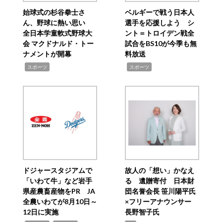
始球式の杉谷拳士さ
ベルギーで戦う日本人
ん、野球に熱い思い
選手を応援しよう シ
全日本学童軟式野球大
ント＝トロイデン戦全
会 マクドナルド・トー
試合をBS10が今季も無
ナメントが開幕
料放送
,
,
スポーツ
スポーツ
ドジャースタジアムで
故人の「想い」かなえ
「いわて牛」など岩手
る 遺贈寄付 日本財
県産農畜産物をPR JA
団名誉会長 笹川陽平氏
全農いわてが8月10日～
×フリーアナウンサー
12日に実施
長野智子氏