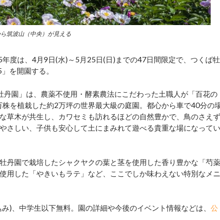
から筑波山（中央）が見える
度は、4月9日(水)～5月25日(日)までの47日間限定で、つくば牡
25」を開園する。
ば牡丹園」は、農薬不使用・酵素農法にこだわった土職人が「百花の
万株を植栽した約2万坪の世界最大級の庭園。都心から車で40分の
な草木が共生し、カワセミも訪れるほどの自然豊かで、鳥のさえ
やさしい、子供も安心して土にまみれて遊べる貴重な場になって
牡丹園で栽培したシャクヤクの葉と茎を使用した香り豊かな「芍
使用した「やきいもラテ」など、ここでしか味わえない特別なメ
税込み)、中学生以下無料。園の詳細や今後のイベント情報などは、
公