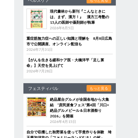
ヘルスケア
もっと見る
現代書林から新刊『こんなときに
は、まず、漢方！』 漢方三考塾の
15人の医師や薬剤師が執筆
2026年8月5日
重症筋無力症への正しい知識と理解を 8月8日広島
市で公開講座、オンライン配信も
2026年7月31日
【がんを生きる緩和ケア医・大橋洋平「足し算
命」】天空を見上げて
2026年7月28日
フェスティバル
もっと見る
絶品屋台グルメが全国各地から大集
結 “庶民派食フェス”第4回「川口×
絶品グルメビール＆日本酒祭り
2026」を開催
2026年4月15日
自分で収穫した秋野菜を使って芋煮作りを体験 埼
玉県加須市の「ファミリーランドむさしの村」