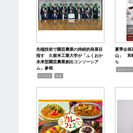
先端技術で園芸農業の持続的発展目
夏季企画
指す 久留米工業大学が「ふくおか
山」 和
未来型園芸農業創出コンソーシア
ら
ム」参画
,
カルチャー
,
,
ビジネス
社会