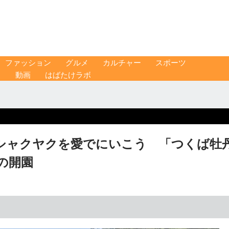
ファッション
グルメ
カルチャー
スポーツ
ス
動画
はばたけラボ
シャクヤクを愛でにいこう 「つくば牡
の開園