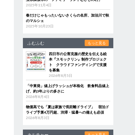
2025年11月4日
春だけじゃもったいないさくらの名所、加治川で秋
のマルシェ
2025年10月23日
ふむふむ
もっと見る
四日市の公害克服の歴史を伝える絵
本『スモックリン』制作プロジェク
ト クラウドファンディングで支援
を募集
2026年8月5日
「中東発」値上げラッシュが本格化 飲食料品値上
げ、約3年ぶりの多さに
2026年8月4日
物価高でも「夏は家族で長距離ドライブ」 宿泊ド
ライブ予算4万円超、渋滞・猛暑への備えも必須
2026年8月3日
カルチャー
もっと見る