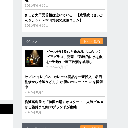
南】
2026年6月18日
きっと大平元首相は泣いている 【政眼鏡（せいが
んきょう）－本田雅俊の政治コラム】
2026年6月10日
グルメ
もっと見る
ビールだけ飲むと倒れる「ふらつく
ビアグラス」発売 “強制的に水を飲
む”仕掛けで適正飲酒を後押し
2026年8月7日
セブン‐イレブン、カレー15商品を一斉投入 名店
監修から冷製うどんまで“夏のカレーフェス”を開催
中
2026年8月6日
横浜高島屋で「韓国市場」がスタート 人気グルメ
から雑貨まで約30ブランドが集結
2026年8月5日