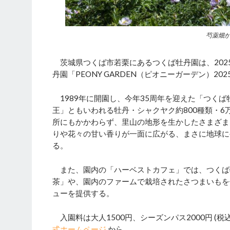
芍薬畑
茨城県つくば市若栗にあるつくば牡丹園は、2025年
丹園「PEONY GARDEN（ピオニーガーデン）20
1989年に開園し、今年35周年を迎えた「つく
王」ともいわれる牡丹・シャクヤク約800種類・6
所にもかかわらず、里山の地形を生かしたさまざま
りや花々の甘い香りが一面に広がる、まさに地球に
る。
また、園内の「ハーベストカフェ」では、つくば
茶」や、園内のファームで栽培されたさつまいもを
ューを提供する。
入園料は大人1500円、シーズンパス2000円 (
式ホームページ
から。