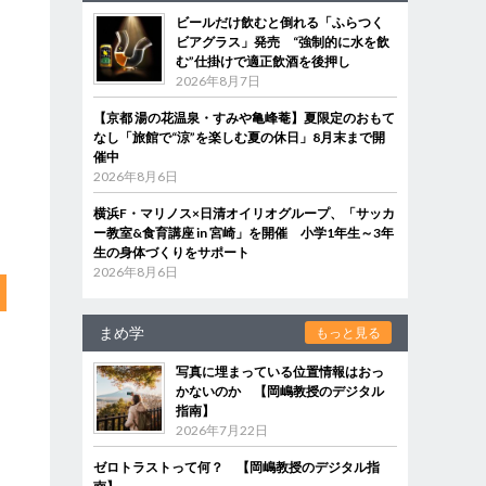
ビールだけ飲むと倒れる「ふらつく
ビアグラス」発売 “強制的に水を飲
む”仕掛けで適正飲酒を後押し
2026年8月7日
【京都 湯の花温泉・すみや亀峰菴】夏限定のおもて
なし「旅館で“涼”を楽しむ夏の休日」8月末まで開
催中
2026年8月6日
横浜F・マリノス×日清オイリオグループ、「サッカ
ー教室&食育講座 in 宮崎」を開催 小学1年生～3年
生の身体づくりをサポート
2026年8月6日
まめ学
もっと見る
写真に埋まっている位置情報はおっ
かないのか 【岡嶋教授のデジタル
指南】
2026年7月22日
ゼロトラストって何？ 【岡嶋教授のデジタル指