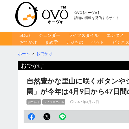
OVO [オーヴォ]
話題の情報を発信するサイト
コンテンツへ移動
検
SDGs
ジェンダー
ライフスタイル
エンタメ
索
おでかけ
まめ学
デジもの
ペット
ビジネ
ホーム
>
おでかけ
おでかけ
自然豊かな里山に咲くボタンや
園」が今年は4月9日から47日間
2025年3月27日
おでかけ
ライフスタイル