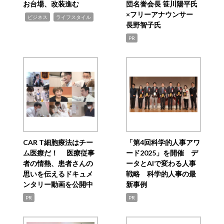
お台場、改装進む
団名誉会長 笹川陽平氏
×フリーアナウンサー
,
,
ビジネス
ライフスタイル
長野智子氏
PR
CAR T細胞療法はチー
「第4回科学的人事アワ
ム医療だ！ 医療従事
ード2025」を開催 デ
者の情熱、患者さんの
ータとAIで変わる人事
思いを伝えるドキュメ
戦略 科学的人事の最
ンタリー動画を公開中
新事例
PR
PR