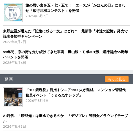
旅の思い出を五・七・五で！ エースが「かばんの日」に合わ
せ「旅行川柳コンテスト」を開催
2026年8月7日
東野圭吾が選んだ「記憶に残る一文」はどれ？ 最新作『永遠の記憶』発売で
読者参加型キャンペーン
2026年8月7日
55年間、京の街を走り続けてきた車両 嵐山線・モボ301形、運行開始55周年
イベントを開催
2026年8月6日
動画
もっと見る
「100歳現役」目指すシニア1500人が集結 マンション管理代
務員イベント「うぇるねすシップ」
2026年8月4日
AI時代、「暗黙知」は継承できるのか 「デジブレ」説明会／ラウンドテーブ
ル
2026年8月3日