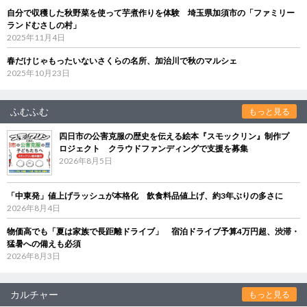
自分で収穫した秋野菜を使って芋煮作りを体験 埼玉県加須市の「ファミリー
ランドむさしの村」
2025年11月4日
春だけじゃもったいないさくらの名所、加治川で秋のマルシェ
2025年10月23日
ふむふむ
もっと見る
四日市の公害克服の歴史を伝える絵本『スモックリン』制作プ
ロジェクト クラウドファンディングで支援を募集
2026年8月5日
「中東発」値上げラッシュが本格化 飲食料品値上げ、約3年ぶりの多さに
2026年8月4日
物価高でも「夏は家族で長距離ドライブ」 宿泊ドライブ予算4万円超、渋滞・
猛暑への備えも必須
2026年8月3日
カルチャー
もっと見る