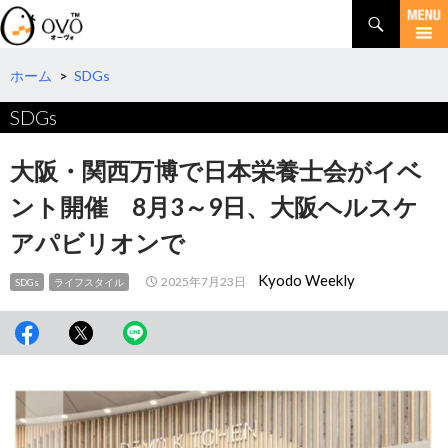
検
索
コ
ン
テ
ホーム
>
SDGs
ン
SDGs
ツ
へ
移
大阪・関西万博で日本栄養士会がイベ
動
ント開催 8月3～9日、大阪ヘルスケ
アパビリオンで
Kyodo Weekly
2025年7月23日
SDGs
ライフスタイル