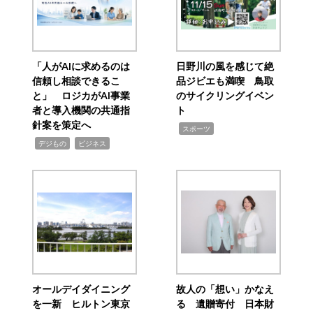
「人がAIに求めるのは
日野川の風を感じて絶
信頼し相談できるこ
品ジビエも満喫 鳥取
と」 ロジカがAI事業
のサイクリングイベン
者と導入機関の共通指
ト
針案を策定へ
,
スポーツ
,
,
デジもの
ビジネス
オールデイダイニング
故人の「想い」かなえ
を一新 ヒルトン東京
る 遺贈寄付 日本財