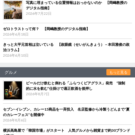
写真に埋まっている位置情報はおっかないのか 【岡嶋教授の
デジタル指南】
2026年7月22日
ゼロトラストって何？ 【岡嶋教授のデジタル指南】
2026年6月18日
きっと大平元首相は泣いている 【政眼鏡（せいがんきょう）－本田雅俊の政
治コラム】
2026年6月10日
グルメ
もっと見る
ビールだけ飲むと倒れる「ふらつくビアグラス」発売 “強制
的に水を飲む”仕掛けで適正飲酒を後押し
2026年8月7日
セブン‐イレブン、カレー15商品を一斉投入 名店監修から冷製うどんまで“夏
のカレーフェス”を開催中
2026年8月6日
横浜高島屋で「韓国市場」がスタート 人気グルメから雑貨まで約30ブランド