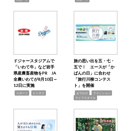
ドジャースタジアムで
旅の思い出を五・七・
「いわて牛」など岩手
五で！ エースが「か
県産農畜産物をPR JA
ばんの日」に合わせ
全農いわてが8月10日～
「旅行川柳コンテス
12日に実施
ト」を開催
,
,
,
,
,
スポーツ
ビジネス
おでかけ
ファッション
ライフスタイル