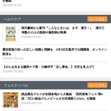
が集結
2026年8月5日
ヘルスケア
もっと見る
現代書林から新刊『こんなときには、まず、漢方！』 漢方三
考塾の15人の医師や薬剤師が執筆
2026年8月5日
重症筋無力症への正しい知識と理解を 8月8日広島市で公開講座、オンライン
配信も
2026年7月31日
【がんを生きる緩和ケア医・大橋洋平「足し算命」】天空を見上げて
2026年7月28日
フェスティバル
もっと見る
絶品屋台グルメが全国各地から大集結 “庶民派食フェス”第4
回「川口×絶品グルメビール＆日本酒祭り2026」を開催
2026年4月15日