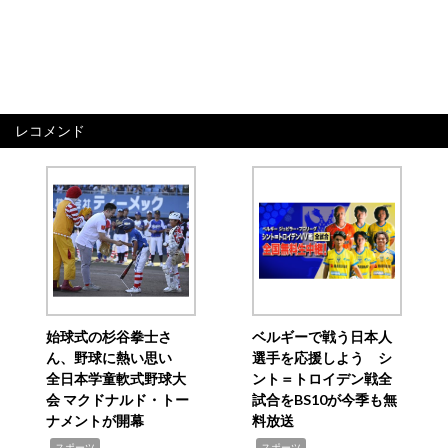
レコメンド
始球式の杉谷拳士さ
ベルギーで戦う日本人
ん、野球に熱い思い
選手を応援しよう シ
全日本学童軟式野球大
ント＝トロイデン戦全
会 マクドナルド・トー
試合をBS10が今季も無
ナメントが開幕
料放送
,
,
スポーツ
スポーツ