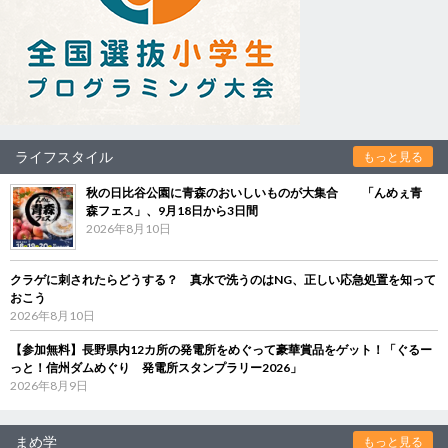
ライフスタイル
もっと見る
秋の日比谷公園に青森のおいしいものが大集合 「んめぇ青
森フェス」、9月18日から3日間
2026年8月10日
クラゲに刺されたらどうする？ 真水で洗うのはNG、正しい応急処置を知って
おこう
2026年8月10日
【参加無料】長野県内12カ所の発電所をめぐって豪華賞品をゲット！「ぐるー
っと！信州ダムめぐり 発電所スタンプラリー2026」
2026年8月9日
まめ学
もっと見る