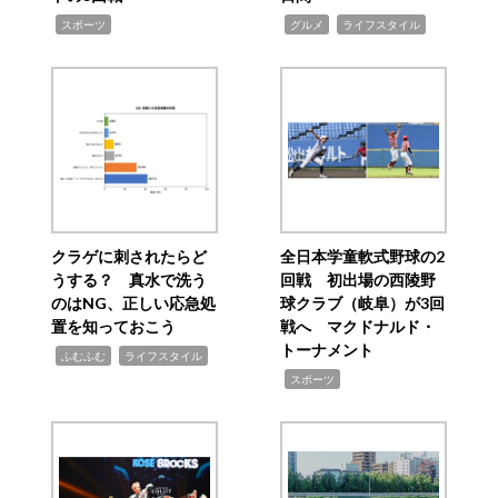
,
,
,
スポーツ
グルメ
ライフスタイル
クラゲに刺されたらど
全日本学童軟式野球の2
うする？ 真水で洗う
回戦 初出場の西陵野
のはNG、正しい応急処
球クラブ（岐阜）が3回
置を知っておこう
戦へ マクドナルド・
トーナメント
,
,
ふむふむ
ライフスタイル
,
スポーツ