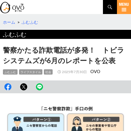
検
索
コ
ン
テ
ホーム
>
ふむふむ
ン
ふむふむ
ツ
へ
移
警察かたる詐欺電話が多発！ トビラ
動
システムズが6月のレポートを公表
OVO
2025年7月30日
ふむふむ
ライフスタイル
社会