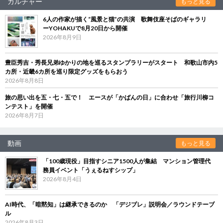
カルチャー
もっと見る
6人の作家が描く“風景と猫”の共演 歌舞伎座そばのギャラリ
ーYOHAKUで8月20日から開催
2026年8月9日
豊臣秀吉・秀長兄弟ゆかりの地を巡るスタンプラリーがスタート 和歌山市内5
カ所・近畿6カ所を巡り限定グッズをもらおう
2026年8月8日
旅の思い出を五・七・五で！ エースが「かばんの日」に合わせ「旅行川柳コ
ンテスト」を開催
2026年8月7日
動画
もっと見る
「100歳現役」目指すシニア1500人が集結 マンション管理代
務員イベント「うぇるねすシップ」
2026年8月4日
AI時代、「暗黙知」は継承できるのか 「デジブレ」説明会／ラウンドテーブ
ル
2026年8月3日