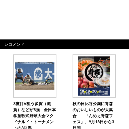
レコメンド
3度目V狙う多賀（滋
秋の日比谷公園に青森
賀）などが8強 全日本
のおいしいものが大集
学童軟式野球大会マク
合 「んめぇ青森フ
ドナルド・トーナメン
ェス」、9月18日から3
トの3回戦
日間