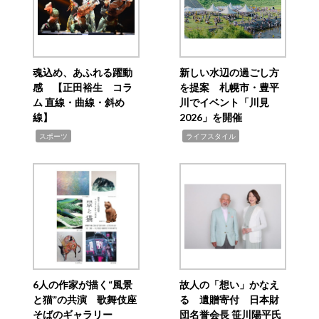
魂込め、あふれる躍動
新しい水辺の過ごし方
感 【正田裕生 コラ
を提案 札幌市・豊平
ム 直線・曲線・斜め
川でイベント「川見
線】
2026」を開催
,
,
スポーツ
ライフスタイル
6人の作家が描く“風景
故人の「想い」かなえ
と猫”の共演 歌舞伎座
る 遺贈寄付 日本財
そばのギャラリー
団名誉会長 笹川陽平氏