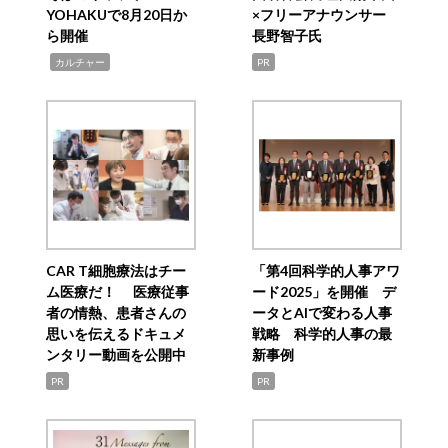
YOHAKUで8月20日か
×フリーアナウンサー
ら開催
長野智子氏
,
カルチャー
PR
CAR T細胞療法はチー
「第4回科学的人事アワ
ム医療だ！ 医療従事
ード2025」を開催 デ
者の情熱、患者さんの
ータとAIで変わる人事
思いを伝えるドキュメ
戦略 科学的人事の最
ンタリー動画を公開中
新事例
PR
PR