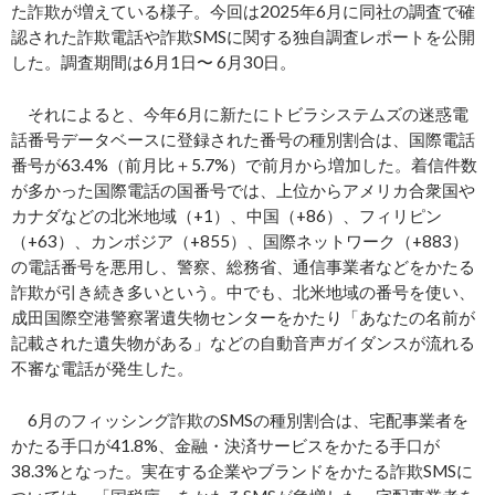
た詐欺が増えている様子。今回は2025年6月に同社の調査で確
認された詐欺電話や詐欺SMSに関する独自調査レポートを公開
した。調査期間は6月1日〜 6月30日。
それによると、今年6月に新たにトビラシステムズの迷惑電
話番号データベースに登録された番号の種別割合は、国際電話
番号が63.4%（前月比＋5.7%）で前月から増加した。着信件数
が多かった国際電話の国番号では、上位からアメリカ合衆国や
カナダなどの北米地域（+1）、中国（+86）、フィリピン
（+63）、カンボジア（+855）、国際ネットワーク（+883）
の電話番号を悪用し、警察、総務省、通信事業者などをかたる
詐欺が引き続き多いという。中でも、北米地域の番号を使い、
成田国際空港警察署遺失物センターをかたり「あなたの名前が
記載された遺失物がある」などの自動音声ガイダンスが流れる
不審な電話が発生した。
6月のフィッシング詐欺のSMSの種別割合は、宅配事業者を
かたる手口が41.8%、金融・決済サービスをかたる手口が
38.3%となった。実在する企業やブランドをかたる詐欺SMSに