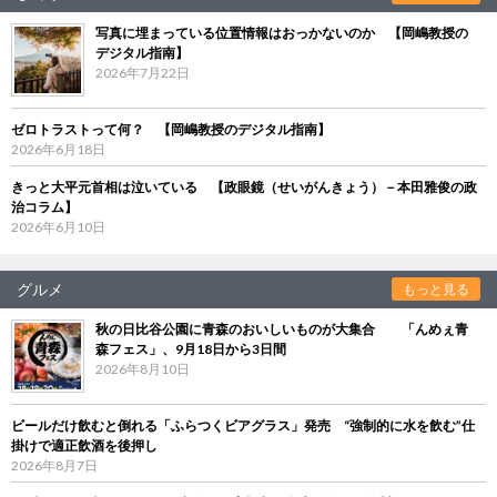
写真に埋まっている位置情報はおっかないのか 【岡嶋教授の
デジタル指南】
2026年7月22日
ゼロトラストって何？ 【岡嶋教授のデジタル指南】
2026年6月18日
きっと大平元首相は泣いている 【政眼鏡（せいがんきょう）－本田雅俊の政
治コラム】
2026年6月10日
グルメ
もっと見る
秋の日比谷公園に青森のおいしいものが大集合 「んめぇ青
森フェス」、9月18日から3日間
2026年8月10日
ビールだけ飲むと倒れる「ふらつくビアグラス」発売 “強制的に水を飲む”仕
掛けで適正飲酒を後押し
2026年8月7日