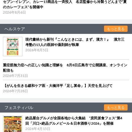
セブン‐イレブン、カレー15商品を一斉投入 名店監修から冷製うどんまで“夏
のカレーフェス”を開催中
2026年8月6日
ヘルスケア
もっと見る
現代書林から新刊『こんなときには、まず、漢方！』 漢方三
考塾の15人の医師や薬剤師が執筆
2026年8月5日
重症筋無力症への正しい知識と理解を 8月8日広島市で公開講座、オンライン
配信も
2026年7月31日
【がんを生きる緩和ケア医・大橋洋平「足し算命」】天空を見上げて
2026年7月28日
フェスティバル
もっと見る
絶品屋台グルメが全国各地から大集結 “庶民派食フェス”第4
回「川口×絶品グルメビール＆日本酒祭り2026」を開催
2026年4月15日